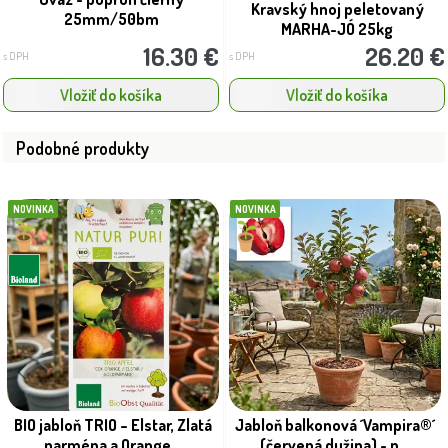
Kravský hnoj peletovaný
25mm/50bm
MARHA-JÓ 25kg
16.30 €
26.20 €
s DPH
s DPH
Vložiť do košíka
Vložiť do košíka
Podobné produkty
NOVINKA
NOVINKA
BIO jabloň TRIO – Elstar, Zlatá
Jabloň balkonová ´Vampira®´
parména a Orange...
(červená dužina) - n...