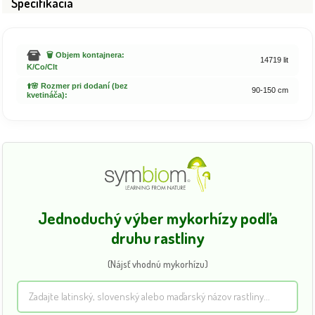
Špecifikácia
🗑️ Objem kontajnera:
14719 lit
K/Co/Clt
⬆️🌸 Rozmer pri dodaní (bez
90-150 cm
kvetináča):
Jednoduchý výber mykorhízy podľa
druhu rastliny
(Nájsť vhodnú mykorhízu)