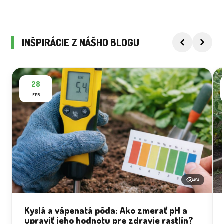
INŠPIRÁCIE Z NÁŠHO BLOGU
28
FEB
494
Kyslá a vápenatá pôda: Ako zmerať pH a
upraviť jeho hodnotu pre zdravie rastlín?