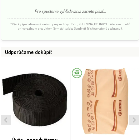
Pre spustenie vyhľadávania začnite písať...
*Všetky špecializované varianty mykorhízy (KVET, ZELENINA, BYLINKY) môžete nahradiť
univerzálnym produktom Symbivit alebo Symbivit Tric (obohatený o ochranu).
Odporúčame dokúpiť
Úväz - popruh čierny