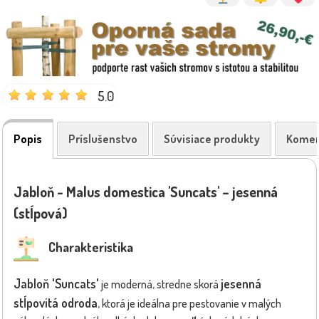
5.0
Popis
Príslušenstvo
Súvisiace produkty
Komen
Jabloň - Malus domestica 'Suncats' – jesenná
(stĺpová)
Charakteristika
Jabloň 'Suncats'
jesenná
je moderná, stredne skorá
stĺpovitá odroda
, ktorá je ideálna pre pestovanie v malých