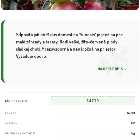
Stĺpovitá jabloň Malus domestica 'Suncats' je ideálna pre
malé záhrady a terasy. Rodí veľké, žlto-červené plody
sladkej chuti. Mrazuvzdorná a nenáročná na priestor.
Vyžaduje oporu.
NA CELÝ POPIS ↓
14719
KÓD PRODUKTU
14719
EAN KÓD
KP
VÝROBCA
5 kg
ORIENTAČNÁ HMOTNOSŤ