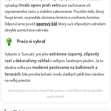
trvalú oporu proti vetru
vyžadujú
pre zachovanie ich
vzpriameného rastu a stabilné zakorenenie. Použitím kôlu, ktorý
fixuje kmeň, sa predíde zlomeniu kmeňa a uvoľneniu koreňov.
oporový kôl
Odporúčame použiť
, ktorý sa k stĺpovitým odrodám
obvykle ponecháva natrvalo.
Prečo si vybrať
extrémne úsporný, stĺpovitý
Vyberte si 'Suncats' pre jeho
rast
dekoratívny vzhľad
a
s veľkými, farebnými plodmi. Je to
moderné pestovanie na balkónoch a
ideálna voľba pre
terasách
, kde ponúka bohatú úrodu sladkých jabĺk bez nárokov
na veľký priestor.
(vyhradzujeme si právo meniť tieto popisy a špecifikácie bez predošlého
upozornenia)