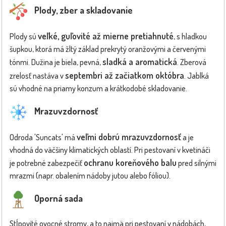
Plody, zber a skladovanie
veľké, guľovité až mierne pretiahnuté
Plody sú
, s hladkou
šupkou, ktorá má žltý základ prekrytý oranžovými a červenými
sladká a aromatická
tónmi. Dužina je biela, pevná,
. Zberová
septembri až začiatkom októbra
zrelosť nastáva v
. Jablká
sú vhodné na priamy konzum a krátkodobé skladovanie.
Mrazuvzdornosť
veľmi dobrú mrazuvzdornosť
Odroda 'Suncats' má
a je
vhodná do väčšiny klimatických oblastí. Pri pestovaní v kvetináči
ochranu koreňového balu
je potrebné zabezpečiť
pred silnými
mrazmi (napr. obalením nádoby jutou alebo fóliou).
Oporná sada
Stĺpovité ovocné stromy, a to najmä pri pestovaní v nádobách,