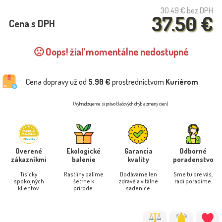
30.49 €
bez DPH
37.50 €
Cena s DPH
🙁 Oops! žiaľ momentálne nedostupné
Cena dopravy už od
5.90 €
prostredníctvom
Kuriérom
(Vyhradzujeme si právo tlačových chýb a zmeny cien)
Overené
Ekologické
Garancia
Odborné
zákazníkmi
balenie
kvality
poradenstvo
Tisícky
Rastliny balíme
Dodávame len
Sme tu pre vás,
spokojných
šetrne k
zdravé a vitálne
radi poradíme.
klientov.
prírode.
sadenice.