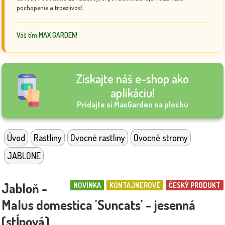
pochopenie a trpezlivosť.
Váš tím MAX GARDEN!
Získajte náš e-shop ako
aplikáciu!
Pridajte si MaxGarden na plochu
Úvod
Rastliny
Ovocné rastliny
Ovocné stromy
JABLONE
Jabloň -
NOVINKA
KONTAJNEROVÉ
ČESKÝ PRODUKT
Malus domestica 'Suncats' - jesenná
(stĺpová)