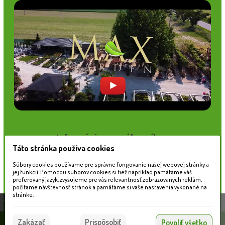
Informácie pre zákazníkov
Táto stránka používa cookies
Blog
Obchodné podmienky
Súbory cookies používame pre správne fungovanie našej webovej stránky a
jej funkcií. Pomocou súborov cookies si tiež napríklad pamätáme váš
Ochrana osobných údajov
preferovaný jazyk, zvyšujeme pre vás relevantnosť zobrazovaných reklám,
Platobné možnosti
počítame návštevnosť stránok a pamätáme si vaše nastavenia vykonané na
Cenník dopravy
stránke.
Táto stránka používa súbory cookies, ktoré nám
pomáhajú poskytovať služby. Používaním našich
Súhlasím
Zakázať
Prispôsobiť
Povoliť všetko
služieb vyjadrujete súhlas s používaním súborov