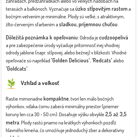
záhradách, predzáhradkách alebo vo veľkých nádobách na
úzko stĺpovitým rastom
terasách a balkónoch. Vyznačuje sa
a
bočným vetvením je minimálne. Plody sú veľké, s atraktívnym,
sladkou, príjemnou chuťou
žlto-červeným sfarbením a
.
Dôležitá poznámka k opeľovaniu:
cudzoopelivá
Odroda je
a pre zabezpečenie úrody vyžaduje prítomnosť inej vhodnej
odrody jablone (napr. stĺpovej, alebo bežnej) v blízkosti. Vhodné
'Golden Delicious'
'Redcats'
opeľovače sú napríklad
,
alebo
'Goldcats'
.
Vzhľad a veľkosť
kompaktne
Rastie mimoriadne
, tvorí len málo bočných
výhonkov, vďaka čomu zaberá minimálny priestor (priemer
2,5 až 3,5
koruny len cca 30 - 50 cm). Dosahuje výšku obvykle
metra
. Plody rastú priamo na krátkych výhonkoch pozdĺž
hlavného kmeňa, čo umožňuje jednoduchý zber a dekoratívny