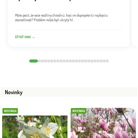
Máte pocit, že vaše rastliny chradnú, hoci im doprajete tú najlepšiu
starostlivosť? Problém môže byť ukrytý hl...
ČÍTAŤ VIAC →
Novinky
NOVINKA
NOVINKA