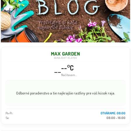
MAX GARDEN
DUNAJSKÝ KLÁTOV
--°C
--
Info dočasne nedostupné
Odborné poradenstvo a tie najkrajšie rastliny pre váš kúsok raja.
Po-Pi:
08:00 - 18:00
So:
08:00 - 16:00