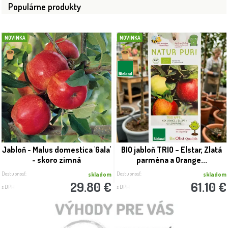
Populárne produkty
NOVINKA
NOVINKA
Jabloň - Malus domestica 'Gala'
BIO jabloň TRIO – Elstar, Zlatá
- skoro zimná
parména a Orange...
Dostupnosť:
Dostupnosť:
skladom
skladom
29.80 €
61.10 €
s DPH
s DPH