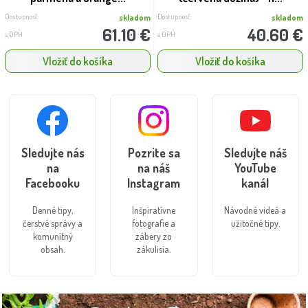
Dostupnosť:
Dostupnosť:
skladom
skladom
61.10 €
40.60 €
s DPH
s DPH
Vložiť do košíka
Vložiť do košíka
Sledujte nás
Pozrite sa
Sledujte náš
na
na náš
YouTube
Facebooku
Instagram
kanál
Denné tipy,
Inšpiratívne
Návodné videá a
čerstvé správy a
fotografie a
užitočné tipy.
komunitný
zábery zo
obsah.
zákulisia.