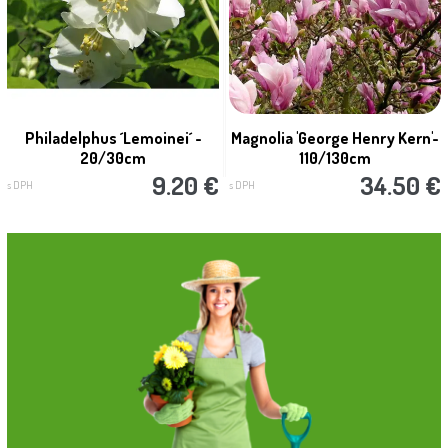
Philadelphus ´Lemoinei´ -
Magnolia 'George Henry Kern'-
20/30cm
110/130cm
9.20 €
34.50 €
s DPH
s DPH