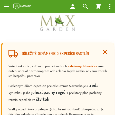
DÔLEŽITÉ OZNÁMENIE O EXPEDÍCII RASTLÍN
Vážení zákazníci, z dôvodu pretrvávajúcich
extrémnych horúčav
sme
nútení upraviť harmonogram odosielania živých rastlín, aby sme zaistili
ich bezpečnú prepravu.
streda
Posledným dňom expedície pre celé územie Slovenska je
.
juhozápadný región
Výnimkou je iba
, pre ktorý platí posledný
štvrtok
termín expedície vo
.
Všetky objednávky prijaté po týchto termínoch budú z bezpečnostných
dôvodov odoslané až nasledujúci pondelok. Ďakujeme za vaše