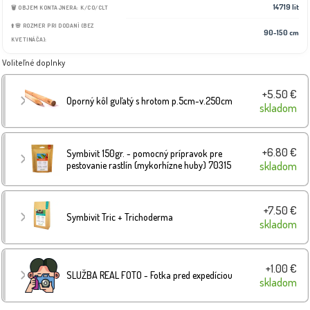
14719 lit
🗑️ OBJEM KONTAJNERA: K/CO/CLT
⬆️🌸 ROZMER PRI DODANÍ (BEZ
90-150 cm
KVETINÁČA):
Voliteľné doplnky
+5.50 €
Oporný kôl guľatý s hrotom p.5cm-v.250cm
skladom
+6.80 €
Symbivit 150gr. - pomocný prípravok pre
pestovanie rastlín (mykorhízne huby) 70315
skladom
+7.50 €
Symbivit Tric + Trichoderma
skladom
+1.00 €
SLUŽBA REAL FOTO - Fotka pred expedíciou
skladom