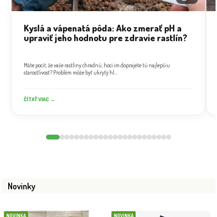
Kyslá a vápenatá pôda: Ako zmerať pH a
upraviť jeho hodnotu pre zdravie rastlín?
Máte pocit, že vaše rastliny chradnú, hoci im doprajete tú najlepšiu
starostlivosť? Problém môže byť ukrytý hl...
ČÍTAŤ VIAC →
Novinky
NOVINKA
NOVINKA