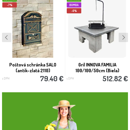
-7%
BOMBA
-6%
Poštová schránka SALO
Gril INNOVA FAMILIA
(antik-zlatá 2110)
100/100/50cm (Biela)
79.40 €
512.82 €
s DPH
s DPH