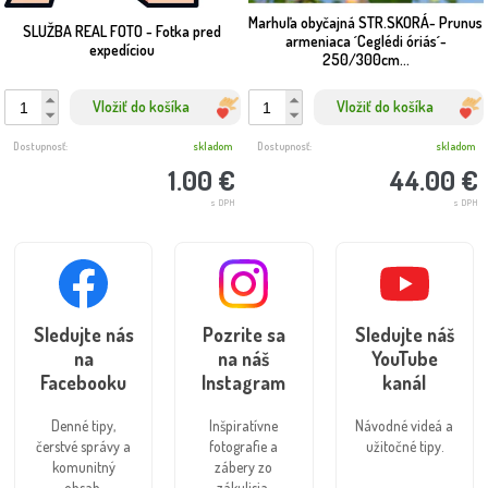
Marhuľa obyčajná STR.SKORÁ- Prunus
SLUŽBA REAL FOTO - Fotka pred
armeniaca ´Ceglédi óriás´-
expedíciou
250/300cm...
Vložiť do košíka
Vložiť do košíka
Dostupnosť:
skladom
Dostupnosť:
skladom
1.00 €
44.00 €
s DPH
s DPH
Sledujte nás
Pozrite sa
Sledujte náš
na
na náš
YouTube
Facebooku
Instagram
kanál
Denné tipy,
Inšpiratívne
Návodné videá a
čerstvé správy a
fotografie a
užitočné tipy.
komunitný
zábery zo
obsah.
zákulisia.