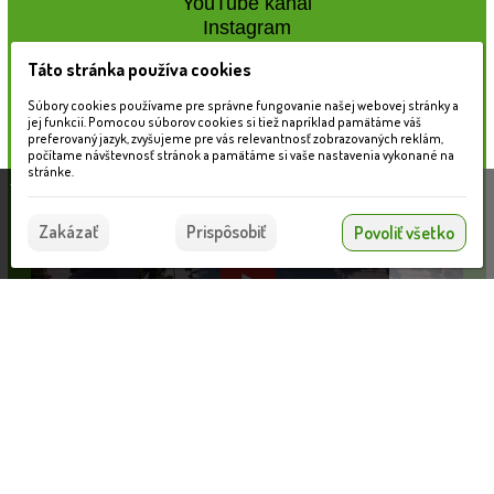
YouTube kanál
Instagram
Táto stránka používa cookies
Naše záhradné centrum
Súbory cookies používame pre správne fungovanie našej webovej stránky a
jej funkcií. Pomocou súborov cookies si tiež napríklad pamätáme váš
preferovaný jazyk, zvyšujeme pre vás relevantnosť zobrazovaných reklám,
počítame návštevnosť stránok a pamätáme si vaše nastavenia vykonané na
stránke.
Táto stránka používa súbory cookies, ktoré nám
pomáhajú poskytovať služby. Používaním našich
Súhlasím
Zakázať
Prispôsobiť
Povoliť všetko
služieb vyjadrujete súhlas s používaním súborov
cookies.
Viac informácií nájdete tu.
Nahrávam...
Informácie pre zákazníkov
VLOŽIŤ DO KOŠÍKA
Blog
Obchodné podmienky
Ochrana osobných údajov