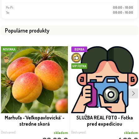
Po-Pi:
08:00 - 18:00
So:
08:00 - 16:00
Populárne produkty
NOVINKA
BOMBA
VIP FOTKA
Marhuľa -´Veľkopavlovická´ -
SLUŽBA REAL FOTO - Fotka
stredne skorá
pred expedíciou
Dostupnosť:
Dostupnosť:
skladom
skladom