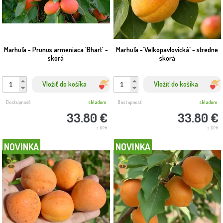
Marhuľa - Prunus armeniaca 'Bhart' -
Marhuľa -´Veľkopavlovická´ - stredne
skorá
skorá
Vložiť do košíka
Vložiť do košíka
Dostupnosť:
skladom
Dostupnosť:
skladom
33.80 €
33.80 €
s DPH
s DPH
NOVINKA
NOVINKA