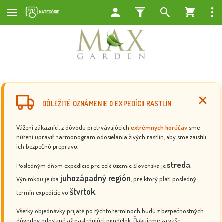
DÔLEŽITÉ OZNÁMENIE O EXPEDÍCII RASTLÍN
Vážení zákazníci, z dôvodu pretrvávajúcich
extrémnych horúčav
sme
nútení upraviť harmonogram odosielania živých rastlín, aby sme zaistili
ich bezpečnú prepravu.
streda
Posledným dňom expedície pre celé územie Slovenska je
.
juhozápadný región
Výnimkou je iba
, pre ktorý platí posledný
štvrtok
termín expedície vo
.
Všetky objednávky prijaté po týchto termínoch budú z bezpečnostných
dôvodov odoslané až nasledujúci pondelok. Ďakujeme za vaše