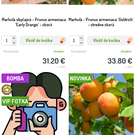
Marhuľa obyčajná - Prunus armeniaca
Marhuľa - Prunus armeniaca ´Goldrich´
'Early Orange' - skorá
- stredne skorá
Vložiť do košíka
Vložiť do košíka
Dostupnosť:
skladom
Dostupnosť:
skladom
31.20 €
33.80 €
s DPH
s DPH
BOMBA
NOVINKA
VIP FOTKA