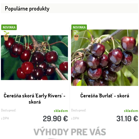
Populárne produkty
NOVINKA
NOVINKA
Čerešňa skorá 'Early Rivers' -
Čerešňa 'Burlat' - skorá
skorá
Dostupnosť:
Dostupnosť:
skladom
skladom
29.90 €
31.10 €
s DPH
s DPH