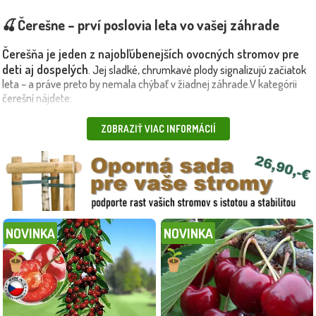
🍒 Čerešne – prví poslovia leta vo vašej záhrade
Čerešňa je jeden z najobľúbenejších ovocných stromov pre
deti aj dospelých
. Jej sladké, chrumkavé plody signalizujú začiatok
leta – a práve preto by nemala chýbať v žiadnej záhrade.V kategórii
čerešní
nájdete:
skoré odrody – prvé ovocie sezóny,
ZOBRAZIŤ VIAC INFORMÁCIÍ
stredne skoré a neskoré – s predĺženým zberom,
veľkoplodé, šťavnaté a sladké typy.
kontajnerované
pripravené na
🌱 Všetky stromy sú
, teda
výsadbu počas celej sezóny
. Sú vyšľachtené pre naše klimatické
podmienky a prinášajú úrodu už po pár rokoch.🎯 Odporúčame:sadiť s
višňami
pre širší výber chuti,doplniť sortimentom
ovocných stromov
NOVINKA
NOVINKA
pre bohatú úrodu počas celého leta.🚚 Doručujeme vlastnou dopravou
spoľahlivo, šetrne a bezpečne
S vysádzaním čerešní z
–
.
Maxgarden.sk získate sladkú radosť pre celú rodinu
🍒