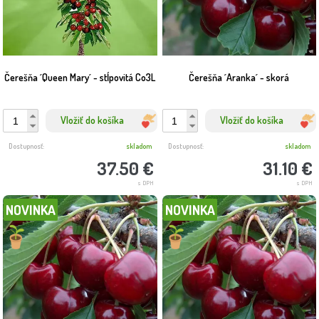
Čerešňa ´Queen Mary´ - stĺpovitá Co3L
Čerešňa ´Aranka´ - skorá
Vložiť do košíka
Vložiť do košíka
Dostupnosť:
skladom
Dostupnosť:
skladom
37.50 €
31.10 €
s DPH
s DPH
NOVINKA
NOVINKA