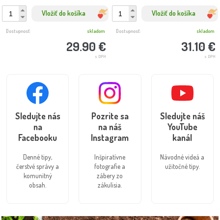
Vložiť do košíka
Vložiť do košíka
Dostupnosť:
skladom
Dostupnosť:
skladom
29.90 €
31.10 €
s DPH
s DPH
Sledujte nás
Pozrite sa
Sledujte náš
na
na náš
YouTube
Facebooku
Instagram
kanál
Denné tipy,
Inšpiratívne
Návodné videá a
čerstvé správy a
fotografie a
užitočné tipy.
komunitný
zábery zo
obsah.
zákulisia.