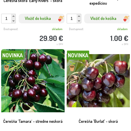
Čerešňa skorá 'Early Rivers' - skorá
expedíciou
Vložiť do košíka
Vložiť do košíka
Dostupnosť:
skladom
Dostupnosť:
skladom
29.90 €
1.00 €
s DPH
s DPH
NOVINKA
NOVINKA
Čerešňa ´Tamara´ - stredne neskorá
Čerešňa 'Burlat' - skorá