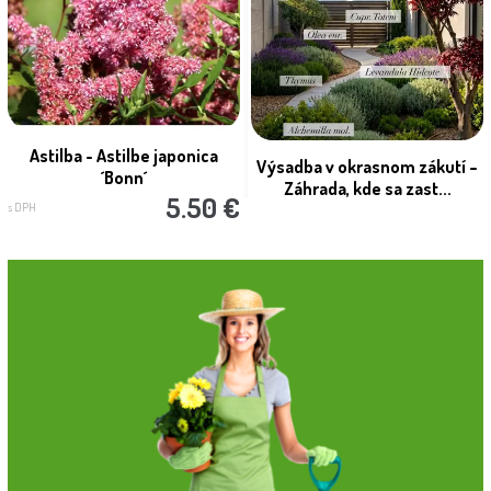
Astilba - Astilbe japonica
Výsadba v okrasnom zákutí –
´Bonn´
Záhrada, kde sa zast...
5.50 €
s DPH