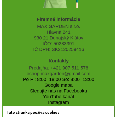
Firemné informácie
MAX GARDEN s.r.o.
Hlavná 241
930 21 Dunajský Klátov
IČO: 50283391
IČ DPH: SK2120259416
Kontakty
Predajňa: +421 907 511 578
eshop.maxgarden@gmail.com
Po-Pi: 8:00 -18:00 So: 8:00 -13:00
Google mapa
Sledujte nás na Facebooku
YouTube kanál
Instagram
Táto stránka používa cookies
Naše záhradné centrum