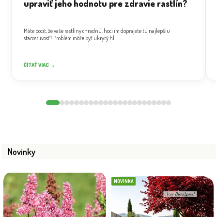
upraviť jeho hodnotu pre zdravie rastlín?
Máte pocit, že vaše rastliny chradnú, hoci im doprajete tú najlepšiu
starostlivosť? Problém môže byť ukrytý hl...
ČÍTAŤ VIAC →
Novinky
NOVINKA