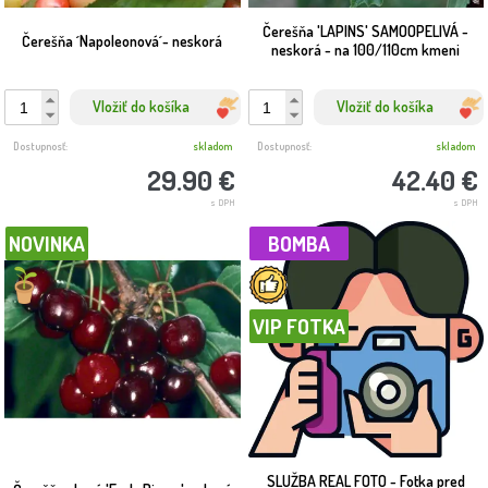
Čerešňa 'LAPINS' SAMOOPELIVÁ -
Čerešňa ´Napoleonová´- neskorá
neskorá - na 100/110cm kmeni
Vložiť do košíka
Vložiť do košíka
Dostupnosť:
skladom
Dostupnosť:
skladom
29.90 €
42.40 €
s DPH
s DPH
NOVINKA
BOMBA
VIP FOTKA
SLUŽBA REAL FOTO - Fotka pred