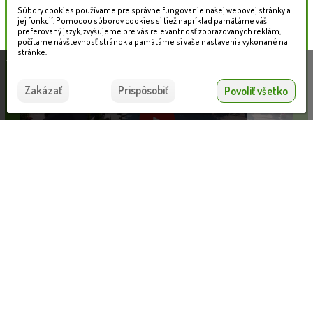
Súbory cookies používame pre správne fungovanie našej webovej stránky a
jej funkcií. Pomocou súborov cookies si tiež napríklad pamätáme váš
preferovaný jazyk, zvyšujeme pre vás relevantnosť zobrazovaných reklám,
počítame návštevnosť stránok a pamätáme si vaše nastavenia vykonané na
stránke.
Táto stránka používa súbory cookies, ktoré nám
pomáhajú poskytovať služby. Používaním našich
Súhlasím
Zakázať
Prispôsobiť
Povoliť všetko
služieb vyjadrujete súhlas s používaním súborov
cookies.
Viac informácií nájdete tu.
Nahrávam...
Informácie pre zákazníkov
VLOŽIŤ DO KOŠÍKA
Blog
Obchodné podmienky
Ochrana osobných údajov
Platobné možnosti
Cenník dopravy