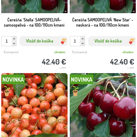
Čerešňa ´Stella´ SAMOOPELIVÁ-
Čerešňa SAMOOPELIVÁ ´New Star´ -
samoopelivá - na 100/110cm kmeni
neskorá - na 100/110cm kmeni
Vložiť do košíka
Vložiť do košíka
Dostupnosť:
skladom
Dostupnosť:
skladom
42.40 €
42.40 €
s DPH
s DPH
NOVINKA
NOVINKA