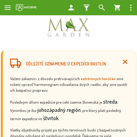
DÔLEŽITÉ OZNÁMENIE O EXPEDÍCII RASTLÍN
Vážení zákazníci, z dôvodu pretrvávajúcich
extrémnych horúčav
sme
nútení upraviť harmonogram odosielania živých rastlín, aby sme zaistili
ich bezpečnú prepravu.
streda
Posledným dňom expedície pre celé územie Slovenska je
.
juhozápadný región
Výnimkou je iba
, pre ktorý platí posledný
štvrtok
termín expedície vo
.
Všetky objednávky prijaté po týchto termínoch budú z bezpečnostných
dôvodov odoslané až nasledujúci pondelok. Ďakujeme za vaše