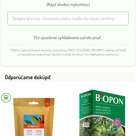
(Nájsť vhodnú mykorhízu)
Pre spustenie vyhľadávania začnite písať...
*Všetky špecializované varianty mykorhízy (KVET, ZELENINA, BYLINKY) môžete nahradiť
univerzálnym produktom Symbivit alebo Symbivit Tric (obohatený o ochranu).
Odporúčame dokúpiť