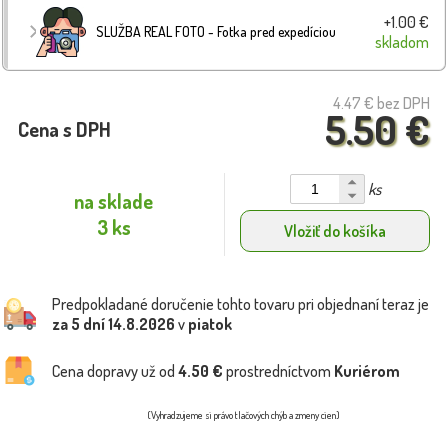
+1.00 €
SLUŽBA REAL FOTO - Fotka pred expedíciou
skladom
4.47 €
bez DPH
5.50 €
Cena s DPH
ks
na sklade
3 ks
Vložiť do košíka
Predpokladané doručenie tohto tovaru pri objednaní teraz je
za 5 dní
14.8.2026
v
piatok
Cena dopravy už od
4.50 €
prostredníctvom
Kuriérom
(Vyhradzujeme si právo tlačových chýb a zmeny cien)