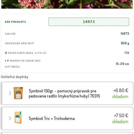
14973
KÓD PRODUKTU
14973
EAN KÓD
950 g
ORIENTAČNÁ HMOTNOSŤ
1 lit
🗑️ OBJEM KONTAJNERA: K/CO/CLT
⬆️🌸 ROZMER PRI DODANÍ (BEZ
15-20 cm
KVETINÁČA):
Voliteľné doplnky
+6.80 €
Symbivit 150gr. - pomocný prípravok pre
pestovanie rastlín (mykorhízne huby) 70315
skladom
+7.50 €
Symbivit Tric + Trichoderma
skladom