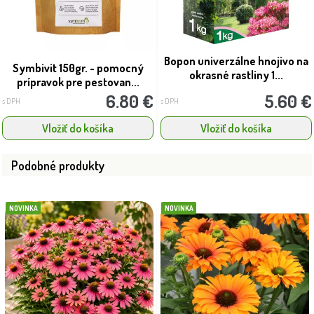
Bopon univerzálne hnojivo na
Symbivit 150gr. - pomocný
okrasné rastliny 1...
prípravok pre pestovan...
6.80 €
5.60 €
s DPH
s DPH
Vložiť do košíka
Vložiť do košíka
Podobné produkty
NOVINKA
NOVINKA