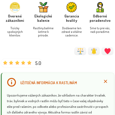
Overené
Ekologické
Garancia
Odborné
zákazníkmi
balenie
kvality
poradenstvo
Tisícky
Rastliny balíme
Dodávame len
Sme tu pre vás,
spokojných
šetrne k
zdravé a vitálne
radi poradíme.
klientov.
prírode.
sadenice.
5.0
UŽITOČNÁ INFORMÁCIA K RASTLINÁM
Upozorňujeme vážených zákazníkov, že vzhľadom na charakter trvaliek,
tráv, byliniek a vodných rastlín môžu byť tieto v čase vašej objednávky
ešte pred rašením, po odkvete alebo profesionálne zastrihnuté v prospech
ich ďalšieho zdravého vývoja. Aktuálna forma rastlín závisí od