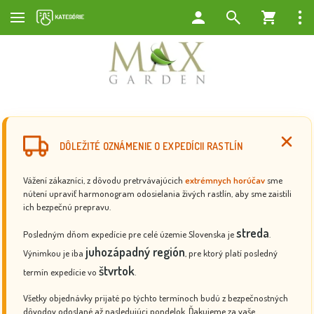
DÔLEŽITÉ OZNÁMENIE O EXPEDÍCII RASTLÍN
Vážení zákazníci, z dôvodu pretrvávajúcich
extrémnych horúčav
sme
nútení upraviť harmonogram odosielania živých rastlín, aby sme zaistili
ich bezpečnú prepravu.
streda
Posledným dňom expedície pre celé územie Slovenska je
.
juhozápadný región
Výnimkou je iba
, pre ktorý platí posledný
štvrtok
termín expedície vo
.
Všetky objednávky prijaté po týchto termínoch budú z bezpečnostných
dôvodov odoslané až nasledujúci pondelok. Ďakujeme za vaše