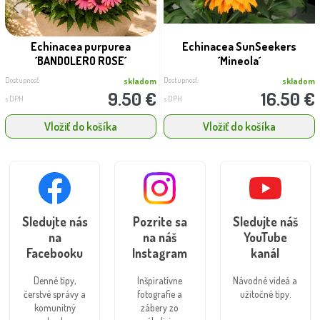
Echinacea purpurea
Echinacea SunSeekers
´BANDOLERO ROSE´
´Mineola´
Dostupnosť:
Dostupnosť:
skladom
skladom
9.50 €
16.50 €
s DPH
s DPH
Vložiť do košíka
Vložiť do košíka
Sledujte nás
Pozrite sa
Sledujte náš
na
na náš
YouTube
Facebooku
Instagram
kanál
Denné tipy,
Inšpiratívne
Návodné videá a
čerstvé správy a
fotografie a
užitočné tipy.
komunitný
zábery zo