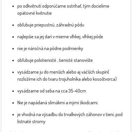
po odkvitnutí odporúčame ostrihať, tým docielime
opätovné kvitnutie
obľubuje priepustnú, záhradnú pôdu
najlepšie sa jej darí v mierne vlhkej, vlhkej pôde
nie je náročná na pôdne podmienky
obľubuje polotienisté , tienisté stanovište
vysádzame ju do menších alebo aj väčších skupín(
rozložíme ich do tvaru trojuholníka alebo kosoštvorca)
vysádzame od seba na cca 35-40cm
Nie je napádaná slimákmi a inými škodcami.
je vhodná na výsadbu do trvalkových záhonov v tieni, pod
listnaté stromy