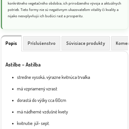
konkrétneho vegetačného obdobia, ich prirodzeného vývoja a aktuálnych
potrieb. Tieto formy nie sú negatívnym ukazovateľom vitality či kvality a
nijako neovplyvňujú ich budúci rast a prosperitu.
Popis
Príslušenstvo
Súvisiace produkty
Komen
Astilbe – Astilba
stredne vysoká, výrazne kvitnúca trvalka
má vzpriamený vzrast
dorastá do výšky cca 60cm
má nádherné vzdušné kvety
kvitnutie: júl- sept.