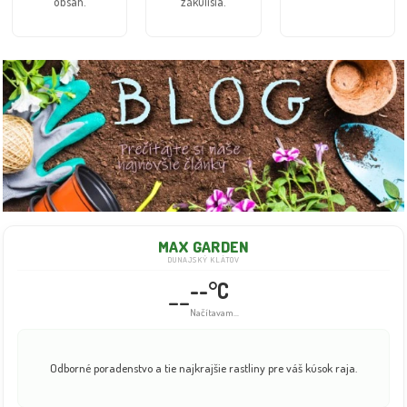
obsah.
zákulisia.
MAX GARDEN
DUNAJSKÝ KLÁTOV
--°C
--
Načítavam...
Odborné poradenstvo a tie najkrajšie rastliny pre váš kúsok raja.