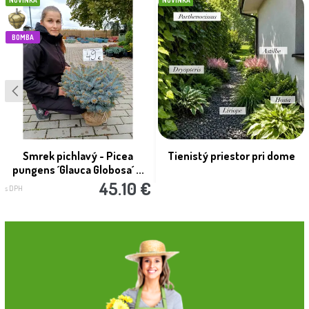
BOMBA
Smrek pichlavý - Picea
Tienistý priestor pri dome
pungens ´Glauca Globosa´ ...
45.10 €
s DPH