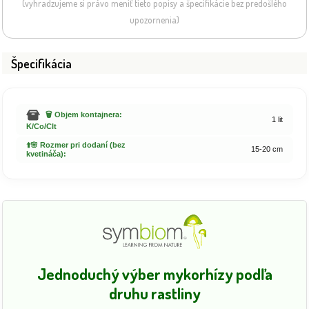
(vyhradzujeme si právo meniť tieto popisy a špecifikácie bez predošlého
upozornenia)
Špecifikácia
🗑️ Objem kontajnera:
1 lit
K/Co/Clt
⬆️🌸 Rozmer pri dodaní (bez
15-20 cm
kvetináča):
Jednoduchý výber mykorhízy podľa
druhu rastliny