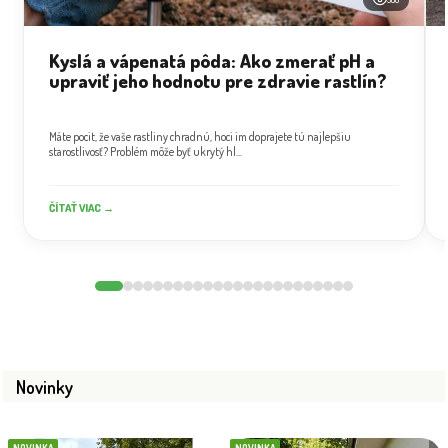
Kyslá a vápenatá pôda: Ako zmerať pH a
upraviť jeho hodnotu pre zdravie rastlín?
Máte pocit, že vaše rastliny chradnú, hoci im doprajete tú najlepšiu
starostlivosť? Problém môže byť ukrytý hl...
ČÍTAŤ VIAC →
Novinky
NOVINKA
NOVINKA