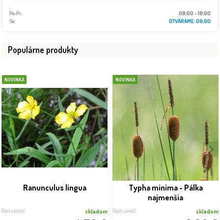
Po-Pi:
08:00 - 18:00
So:
08:00 - 16:00
Populárne produkty
NOVINKA
NOVINKA
Ranunculus lingua
Typha minima - Pálka
najmenšia
Dostupnosť:
Dostupnosť:
skladom
skladom