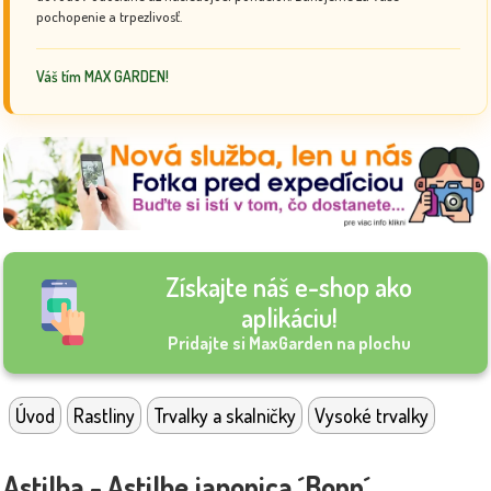
pochopenie a trpezlivosť.
Váš tím MAX GARDEN!
Získajte náš e-shop ako
aplikáciu!
Pridajte si MaxGarden na plochu
Úvod
Rastliny
Trvalky a skalničky
Vysoké trvalky
Astilba - Astilbe japonica ´Bonn´