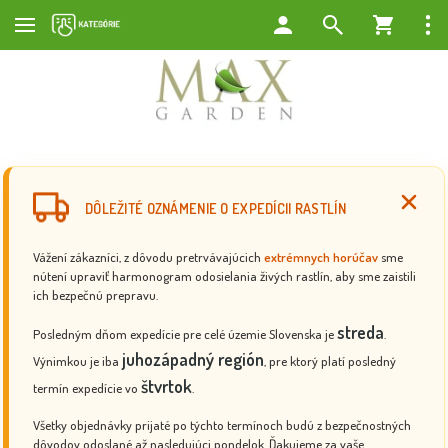
DÔLEŽITÉ OZNÁMENIE O EXPEDÍCII RASTLÍN
Vážení zákazníci, z dôvodu pretrvávajúcich
extrémnych horúčav
sme
nútení upraviť harmonogram odosielania živých rastlín, aby sme zaistili
ich bezpečnú prepravu.
streda
Posledným dňom expedície pre celé územie Slovenska je
.
juhozápadný región
Výnimkou je iba
, pre ktorý platí posledný
štvrtok
termín expedície vo
.
Všetky objednávky prijaté po týchto termínoch budú z bezpečnostných
dôvodov odoslané až nasledujúci pondelok. Ďakujeme za vaše