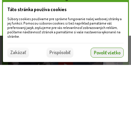
Táto stránka používa cookies
Naše záhradné centrum
Súbory cookies používame pre správne fungovanie našej webovej stránky a
jej funkcií. Pomocou súborov cookies si tiež napríklad pamätáme váš
preferovaný jazyk, zvyšujeme pre vás relevantnosť zobrazovaných reklám,
počítame návštevnosť stránok a pamätáme si vaše nastavenia vykonané na
stránke.
Táto stránka používa súbory cookies, ktoré nám
pomáhajú poskytovať služby. Používaním našich
Súhlasím
Zakázať
Prispôsobiť
Povoliť všetko
služieb vyjadrujete súhlas s používaním súborov
cookies.
Viac informácií nájdete tu.
Gril PAHREBA 175/76/54cm set s dvoma lavičkami a podložkou (Biela)
Informácie pre zákazníkov
VLOŽIŤ DO KOŠÍKA
774.36 €
Blog
Obchodné podmienky
Ochrana osobných údajov
Platobné možnosti
Cenník dopravy