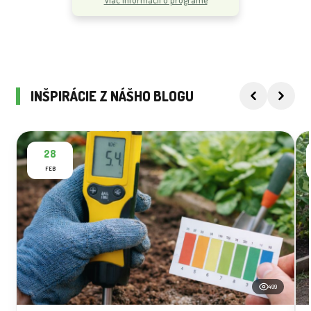
INŠPIRÁCIE Z NÁŠHO BLOGU
28
FEB
499