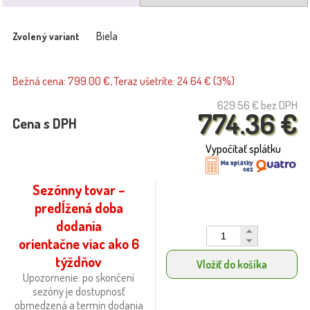
Biela
Zvolený variant
Bežná cena: 799.00 €, Teraz ušetríte: 24.64 € (3%)
629.56 €
bez DPH
774.36 €
Cena s DPH
Vypočítať splátku
Sezónny tovar –
predĺžená doba
dodania
orientačne viac ako 6
týždňov
Vložiť do košíka
Upozornenie: po skončení
sezóny je dostupnosť
obmedzená a termín dodania