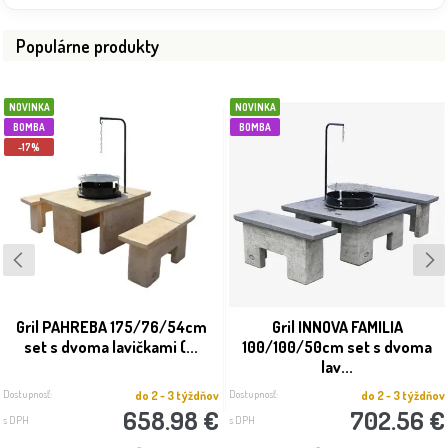
Populárne produkty
NOVINKA
NOVINKA
BOMBA
BOMBA
-17%
Gril PAHREBA 175/76/54cm
Gril INNOVA FAMILIA
set s dvoma lavičkami (...
100/100/50cm set s dvoma
lav...
Dostupnosť:
Dostupnosť:
do 2 - 3 týždňov
do 2 - 3 týždňov
658.98 €
702.56 €
s DPH
s DPH