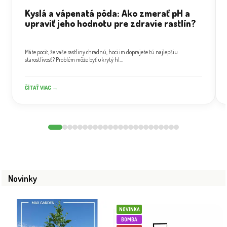
Kyslá a vápenatá pôda: Ako zmerať pH a
upraviť jeho hodnotu pre zdravie rastlín?
Máte pocit, že vaše rastliny chradnú, hoci im doprajete tú najlepšiu
starostlivosť? Problém môže byť ukrytý hl...
ČÍTAŤ VIAC →
Novinky
NOVINKA
BOMBA