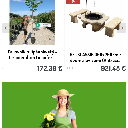
-3%
Ľaliovník tulipánokvetý -
Gril KLASSIK 300x200cm s
Liriodendron tulipifer...
dvoma lavicami (Antraci...
172.30 €
921.48 €
s DPH
s DPH