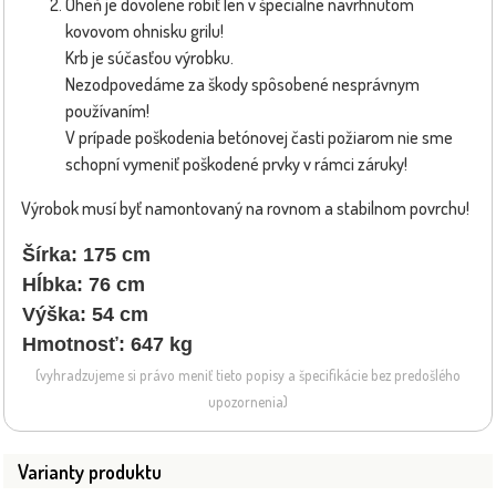
Oheň je dovolené robiť len v špeciálne navrhnutom
kovovom ohnisku grilu!
Krb je súčasťou výrobku.
Nezodpovedáme za škody spôsobené nesprávnym
používaním!
V prípade poškodenia betónovej časti požiarom nie sme
schopní vymeniť poškodené prvky v rámci záruky!
Výrobok musí byť namontovaný na rovnom a stabilnom povrchu!
Šírka: 175 cm
Hĺbka: 76 cm
Výška: 54 cm
Hmotnosť: 647 kg
(vyhradzujeme si právo meniť tieto popisy a špecifikácie bez predošlého
upozornenia)
Varianty produktu