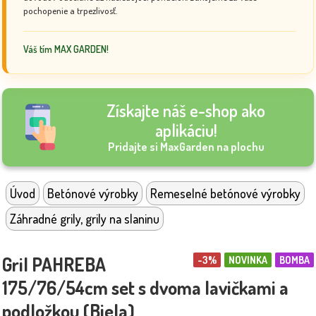
pochopenie a trpezlivosť.
Váš tím MAX GARDEN!
Získajte náš e-shop ako
aplikáciu!
Pridajte si MaxGarden na plochu
Úvod
Betónové výrobky
Remeselné betónové výrobky
Záhradné grily, grily na slaninu
Gril PAHREBA
-3%
NOVINKA
BOMBA
175/76/54cm set s dvoma lavičkami a
podložkou (Biela)