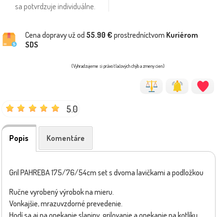
sa potvrdzuje individuálne.
Cena dopravy už od
55.90 €
prostredníctvom
Kuriérom
SDS
(Vyhradzujeme si právo tlačových chýb a zmeny cien)
5.0
Popis
Komentáre
Gril PAHREBA 175/76/54cm set s dvoma lavičkami a podložkou
Ručne vyrobený výrobok na mieru.
Vonkajšie, mrazuvzdorné prevedenie.
Hodí sa aj na opekanie slaniny, grilovanie a opekanie na kotlíku.