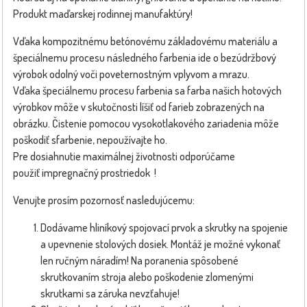
Produkt maďarskej rodinnej manufaktúry!
Vďaka kompozitnému betónovému základovému materiálu a
špeciálnemu procesu následného farbenia ide o bezúdržbový
výrobok odolný voči poveternostným vplyvom a mrazu.
Vďaka špeciálnemu procesu farbenia sa farba našich hotových
výrobkov môže v skutočnosti líšiť od farieb zobrazených na
obrázku. Čistenie pomocou vysokotlakového zariadenia môže
poškodiť sfarbenie, nepoužívajte ho.
Pre dosiahnutie maximálnej životnosti odporúčame
použiť impregnačný prostriedok !
Venujte prosím pozornosť nasledujúcemu:
Dodávame hliníkový spojovací prvok a skrutky na spojenie
a upevnenie stolových dosiek. Montáž je možné vykonať
len ručným náradím! Na poranenia spôsobené
skrutkovaním stroja alebo poškodenie zlomenými
skrutkami sa záruka nevzťahuje!