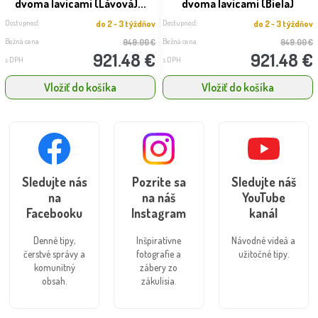
dvoma lavicami (Lávová)...
dvoma lavicami (Biela)
Dostupnosť:
Dostupnosť:
do 2 - 3 týždňov
do 2 - 3 týždňov
Bežná cena
Bežná cena
949.00 €
949.00 €
921.48 €
921.48 €
s DPH
s DPH
Vložiť do košíka
Vložiť do košíka
Sledujte nás
Pozrite sa
Sledujte náš
na
na náš
YouTube
Facebooku
Instagram
kanál
Denné tipy,
Inšpiratívne
Návodné videá a
čerstvé správy a
fotografie a
užitočné tipy.
komunitný
zábery zo
obsah.
zákulisia.