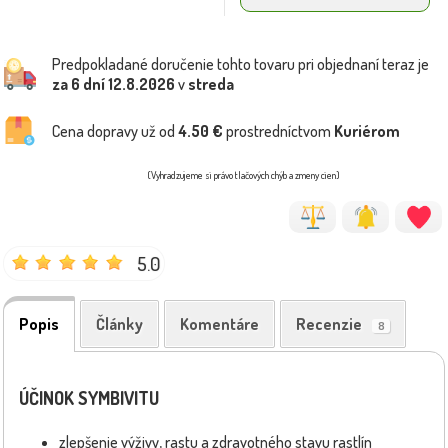
Predpokladané doručenie tohto tovaru pri objednaní teraz je
za 6 dní
12.8.2026
v
streda
Cena dopravy už od
4.50 €
prostredníctvom
Kuriérom
(Vyhradzujeme si právo tlačových chýb a zmeny cien)
5.0
Popis
Články
Komentáre
Recenzie
8
ÚČINOK SYMBIVITU
zlepšenie výživy, rastu a zdravotného stavu rastlín