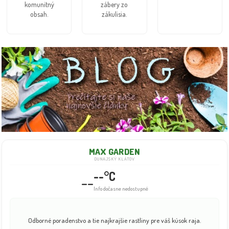
komunitný
zábery zo
obsah.
zákulisia.
MAX GARDEN
DUNAJSKÝ KLÁTOV
--°C
--
Info dočasne nedostupné
Odborné poradenstvo a tie najkrajšie rastliny pre váš kúsok raja.