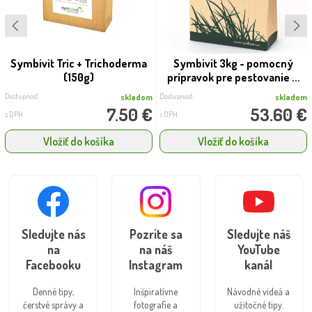
Symbivit Tric + Trichoderma
Symbivit 3kg - pomocný
(150g)
prípravok pre pestovanie ...
Dostupnosť:
Dostupnosť:
skladom
skladom
7.50 €
53.60 €
s DPH
s DPH
Vložiť do košíka
Vložiť do košíka
Sledujte nás
Pozrite sa
Sledujte náš
na
na náš
YouTube
Facebooku
Instagram
kanál
Denné tipy,
Inšpiratívne
Návodné videá a
čerstvé správy a
fotografie a
užitočné tipy.