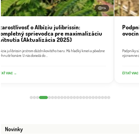
724
tarostlivosť o Albíziu julibrissin:
Podpní
ompletný sprievodca pre maximalizáciu
ovocin
vitnutia (Aktualizácia 2025)
bízia julibrissin je strom dáždnikovitého tvaru. Má hladký kmeň a pôvabne
Podpníky sú
ehnuté konáre. U nás dorastá do ...
významne ovp
TAŤ VIAC →
ČÍTAŤ VIAC
Novinky