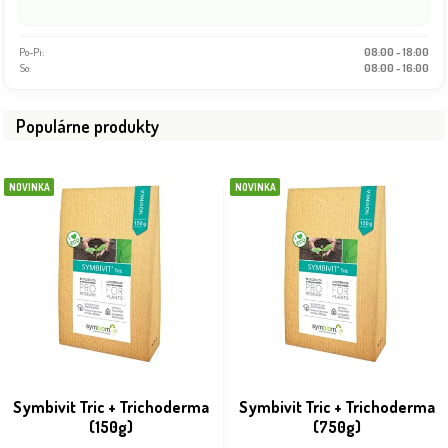
Po-Pi:
OTVÁRAME: 08:00
So:
08:00 - 16:00
Populárne produkty
NOVINKA
NOVINKA
Symbivit Tric + Trichoderma
Symbivit Tric + Trichoderma
(150g)
(750g)