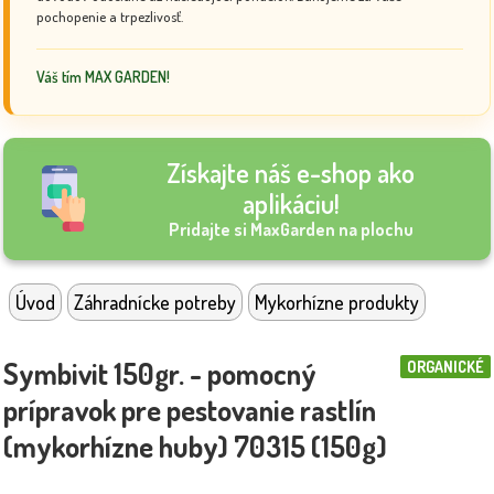
pochopenie a trpezlivosť.
Váš tím MAX GARDEN!
Získajte náš e-shop ako
aplikáciu!
Pridajte si MaxGarden na plochu
Úvod
Záhradnícke potreby
Mykorhízne produkty
Symbivit 150gr. - pomocný
ORGANICKÉ
prípravok pre pestovanie rastlín
(mykorhízne huby) 70315 (150g)