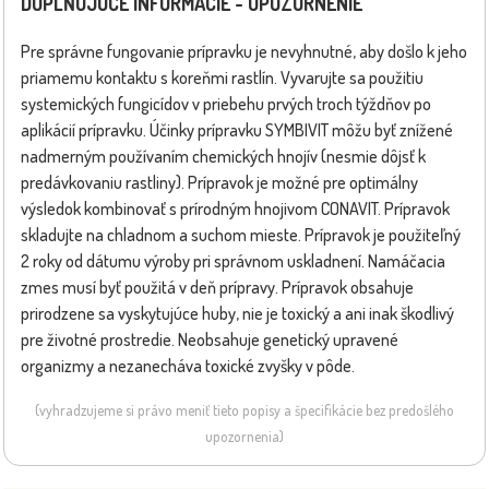
DOPLŇUJÚCE INFORMÁCIE - UPOZORNENIE
Pre správne fungovanie prípravku je nevyhnutné, aby došlo k jeho
priamemu kontaktu s koreňmi rastlín. Vyvarujte sa použitiu
systemických fungicídov v priebehu prvých troch týždňov po
aplikácií prípravku. Účinky prípravku SYMBIVIT môžu byť znížené
nadmerným používaním chemických hnojív (nesmie dôjsť k
predávkovaniu rastliny). Prípravok je možné pre optimálny
výsledok kombinovať s prírodným hnojivom CONAVIT. Prípravok
skladujte na chladnom a suchom mieste. Prípravok je použiteľný
2 roky od dátumu výroby pri správnom uskladnení. Namáčacia
zmes musí byť použitá v deň prípravy. Prípravok obsahuje
prirodzene sa vyskytujúce huby, nie je toxický a ani inak škodlivý
pre životné prostredie. Neobsahuje genetický upravené
organizmy a nezanecháva toxické zvyšky v pôde.
(vyhradzujeme si právo meniť tieto popisy a špecifikácie bez predošlého
upozornenia)