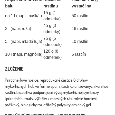
balu
rastlinu
vystačí na
15 g (1
do 1 l (napr. muškát)
50 rastlín
odmerka)
45 g (3
3 l (napr. ruža)
16 rastlín
odmerky)
75 g (5
5 l (napr. mladá tuja)
10 rastlín
odmeriek)
120 g (8
10 l (napr. magnólia)
6 rastlín
odmeriek)
ZLOŽENIE
Prírodné ílové nosiče, reprodukčné častice 6 druhov
mykorhíznych húb vo forme spór a časti kolonizovaných koreňov
rastlín, bioaditíva podporujúce vývoj mykorhíznej symbiózy
(prírodné humáty, výťažky z morských rás, mleté horniny)
práškový, biologicky rozložiteľný polyakrylamidový gél.