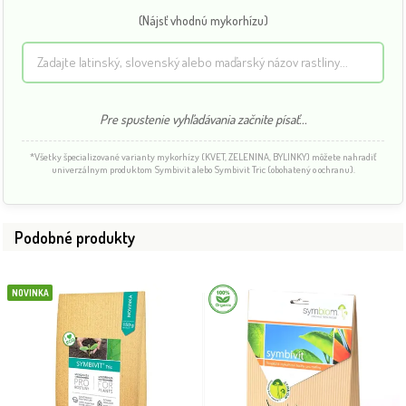
(Nájsť vhodnú mykorhízu)
Pre spustenie vyhľadávania začnite písať...
*Všetky špecializované varianty mykorhízy (KVET, ZELENINA, BYLINKY) môžete nahradiť
univerzálnym produktom Symbivit alebo Symbivit Tric (obohatený o ochranu).
Podobné produkty
NOVINKA