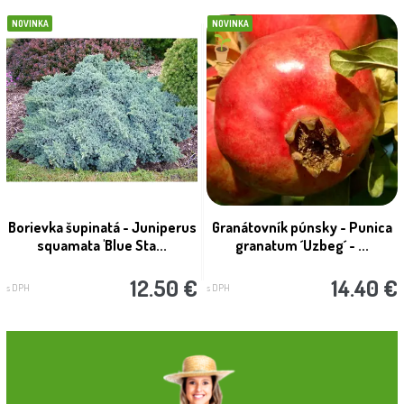
NOVINKA
NOVINKA
Borievka šupinatá - Juniperus
Granátovník púnsky - Punica
squamata 'Blue Sta...
granatum ´Uzbeg´ - ...
12.50 €
14.40 €
s DPH
s DPH