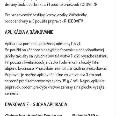
dreviny (buk, dub, breza a i.) použite prípravok ECTOVIT ®
.
Pre vresovcovité rastliny (vresy, azalky, čučoriedky,
rododendrony a i.) použite prípravok RHODOVIT®.
APLIKÁCIA A DÁVKOVANIE
Aplikuje sa pomocou priloženej odmerky (15 g).
Pri použití na záhonoch nasypte prípravok na dno výsadbovej
jamky tak, aby sa vytvorila súvislá vrstva (1 cm) vysaďte rastlinu.
Pri použití v kvetináčoch je dávka 1 odmerka na každý 1 liter
objemu kvetináče. Prípravkom nemôžete rastlinu predávkovať.
Prípravok je možné aplikovať plošne vo vrstve cca 3 cm pod
semená pred samotným výsevom (15 g / m²). Najprv aplikujte
prípravok, potom prekryte vrstvou zeminy a na plochu vysejte
semená.
DÁVKOVANIE - SUCHÁ APLIKÁCIA
Objem koreňového
Dávka na
Balenie 750 g