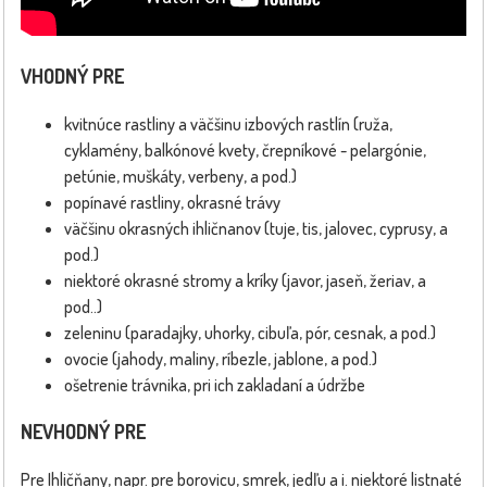
VHODNÝ PRE
kvitnúce rastliny a väčšinu izbových rastlín (ruža,
cyklamény, balkónové kvety, črepníkové - pelargónie,
petúnie, muškáty, verbeny, a pod.)
popínavé rastliny, okrasné trávy
väčšinu okrasných ihličnanov (tuje, tis, jalovec, cyprusy, a
pod.)
niektoré okrasné stromy a kríky (javor, jaseň, žeriav, a
pod..)
zeleninu (paradajky, uhorky, cibuľa, pór, cesnak, a pod.)
ovocie (jahody, maliny, ríbezle, jablone, a pod.)
ošetrenie trávnika, pri ich zakladaní a údržbe
NEVHODNÝ PRE
Pre Ihličňany, napr. pre borovicu, smrek, jedľu a i. niektoré listnaté