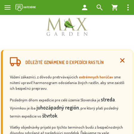
DÔLEŽITÉ OZNÁMENIE O EXPEDÍCII RASTLÍN
Vážení zákazníci, z dôvodu pretrvávajúcich
extrémnych horúčav
sme
nútení upraviť harmonogram odosielania živých rastlín, aby sme zaistili
ich bezpečnú prepravu.
streda
Posledným dňom expedície pre celé územie Slovenska je
.
juhozápadný región
Výnimkou je iba
, pre ktorý platí posledný
štvrtok
termín expedície vo
.
Všetky objednávky prijaté po týchto termínoch budú z bezpečnostných
dôvodov odoslané až nasledujúci pondelok. Ďakujeme za vaše