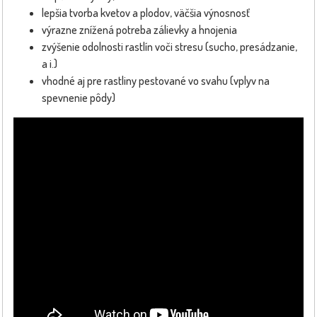
lepšia tvorba kvetov a plodov, väčšia výnosnosť
výrazne znížená potreba zálievky a hnojenia
zvýšenie odolnosti rastlín voči stresu (sucho, presádzanie,
a i.)
vhodné aj pre rastliny pestované vo svahu (vplyv na
spevnenie pôdy)