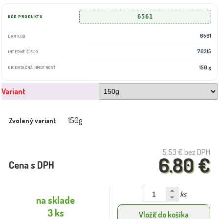
6561
KÓD PRODUKTU
6561
EAN KÓD
70315
INTERNÉ ČÍSLO
150 g
ORIENTAČNÁ HMOTNOSŤ
Variant
150g
Zvolený variant
5.53 €
bez DPH
6.80 €
Cena s DPH
ks
na sklade
3 ks
Vložiť do košíka