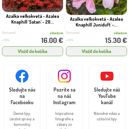
Azalka veľkokvetá - Azalea
Azalka veľkokvetá - Azalea
Knaphill ´Satan´ - 20...
Knaphill 'Juniduft' -...
Dostupnosť:
Dostupnosť:
skladom
skladom
16.00 €
15.30 €
s DPH
s DPH
Vložiť do košíka
Vložiť do košíka
Sledujte nás
Pozrite sa
Sledujte náš
na
na náš
YouTube
Facebooku
Instagram
kanál
Denné tipy,
Inšpiratívne
Návodné videá a
čerstvé správy a
fotografie a
užitočné tipy.
komunitný
zábery zo