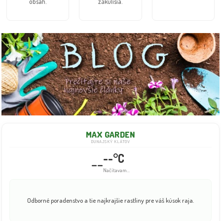
obsah.
zákulisia.
MAX GARDEN
DUNAJSKÝ KLÁTOV
--°C
--
Načítavam...
Odborné poradenstvo a tie najkrajšie rastliny pre váš kúsok raja.