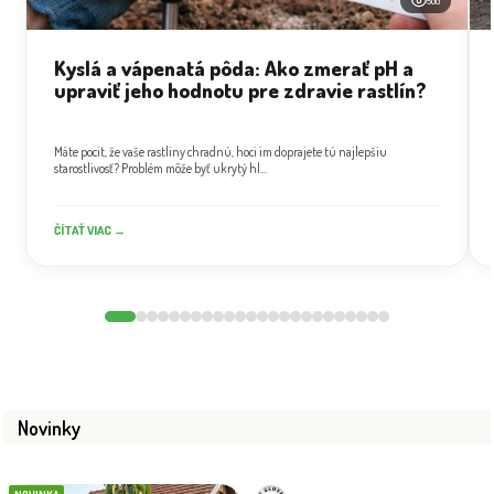
500
Kyslá a vápenatá pôda: Ako zmerať pH a
upraviť jeho hodnotu pre zdravie rastlín?
Máte pocit, že vaše rastliny chradnú, hoci im doprajete tú najlepšiu
starostlivosť? Problém môže byť ukrytý hl...
ČÍTAŤ VIAC →
Novinky