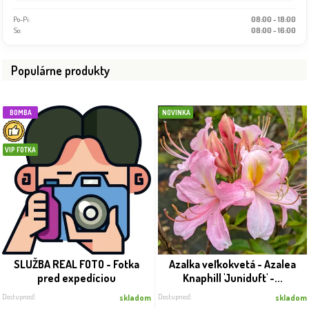
Po-Pi:
08:00 - 18:00
So:
08:00 - 16:00
Populárne produkty
BOMBA
NOVINKA
VIP FOTKA
SLUŽBA REAL FOTO - Fotka
Azalka veľkokvetá - Azalea
pred expedíciou
Knaphill 'Juniduft' -...
Dostupnosť:
Dostupnosť:
skladom
skladom