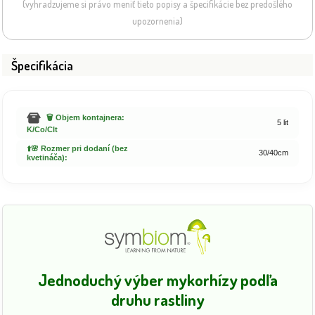
(vyhradzujeme si právo meniť tieto popisy a špecifikácie bez predošlého
upozornenia)
Špecifikácia
🗑️ Objem kontajnera:
5 lit
K/Co/Clt
⬆️🌸 Rozmer pri dodaní (bez
30/40cm
kvetináča):
Jednoduchý výber mykorhízy podľa
druhu rastliny