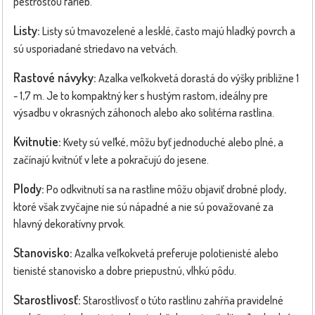
pestrosťou farieb.
Listy:
Listy sú tmavozelené a lesklé, často majú hladký povrch a
sú usporiadané striedavo na vetvách.
Rastové návyky:
Azalka veľkokvetá dorastá do výšky približne 1
- 1,7 m. Je to kompaktný ker s hustým rastom, ideálny pre
výsadbu v okrasných záhonoch alebo ako solitérna rastlina.
Kvitnutie:
Kvety sú veľké, môžu byť jednoduché alebo plné, a
začínajú kvitnúť v lete a pokračujú do jesene.
Plody:
Po odkvitnutí sa na rastline môžu objaviť drobné plody,
ktoré však zvyčajne nie sú nápadné a nie sú považované za
hlavný dekoratívny prvok.
Stanovisko:
Azalka veľkokvetá preferuje polotienisté alebo
tienisté stanovisko a dobre priepustnú, vlhkú pôdu.
Starostlivosť:
Starostlivosť o túto rastlinu zahŕňa pravidelné