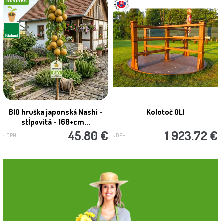
NOVINKA
BIO hruška japonská Nashi -
Kolotoč OLI
stĺpovitá - 160+cm...
45.80 €
1 923.72 €
s DPH
s DPH