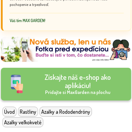
pochopenie a trpezlivosť.
Váš tím MAX GARDEN!
Získajte náš e-shop ako
aplikáciu!
Pridajte si MaxGarden na plochu
Úvod
Rastliny
Azalky a Rododendróny
Azalky veľkokveté