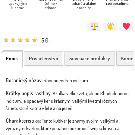
spokojných
šetrne k
zdravé a vitálne
radi poradíme.
klientov.
prírode.
sadenice.
5.0
Popis
Príslušenstvo
Súvisiace produkty
Komen
Botanický názov:
Rhododendron indicum
Krátky popis rastliny:
Azalka veľkokvetá, alebo Rhododendron
indicum, je opadavý ker s krásnymi veľkými kvetmi rôznych
farieb, ktoré kvitnú v lete a na jeseň.
Charakteristika:
Tento kultivar je známy svojimi veľkými a
výraznými kvetmi, ktoré pritiahnu pozornosť svojou krásou a