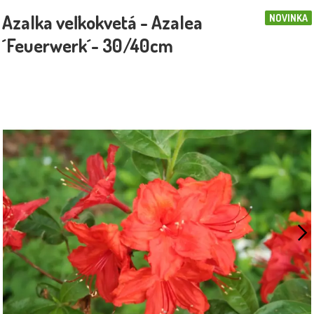
Azalka veľkokvetá - Azalea
NOVINKA
´Feuerwerk´- 30/40cm