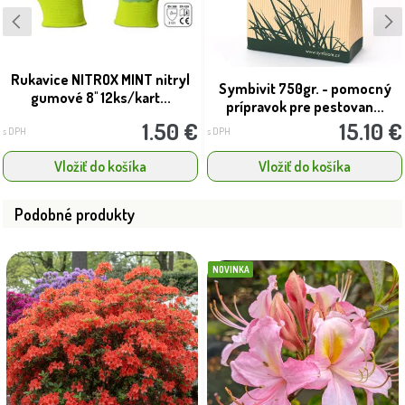
Rukavice NITROX MINT nitryl
Symbivit 750gr. - pomocný
gumové 8'' 12ks/kart...
prípravok pre pestovan...
1.50 €
15.10 €
s DPH
s DPH
Vložiť do košíka
Vložiť do košíka
Podobné produkty
NOVINKA