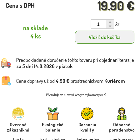
19.90 €
Cena s DPH
ks
na sklade
4 ks
Vložiť do košíka
Predpokladané doručenie tohto tovaru pri objednaní teraz je
za 5 dní
14.8.2026
v
piatok
Cena dopravy už od
4.90 €
prostredníctvom
Kuriérom
(Vyhradzujeme si právo tlačových chýb a zmeny cien)
Overené
Ekologické
Garancia
Odborné
zákazníkmi
balenie
kvality
poradenstvo
Tisícky
Rastliny balíme
Dodávame len
Sme tu pre vás,