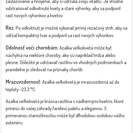
zavlažovanie a hnojenie, aby si udržala svoju vitalitu. Je vhodné
odstraňovať odkvitnuté kvety a staré výhonky, aby sa podporil
rast nových výhonkov a kvetov.
Rez:
Po odkvitnutí je možné vykonať jemný rezačový strih, aby sa
udržal kompaktný tvar a podporil sa rast nových výhonkov.
Odolnosť voči chorobám:
Azalka veľkokvetá môže byť
náchylná na niektoré choroby, ako sú napríklad hrdza alebo
plesne. Dôležité je udržiavať rastlinu vo vhodných podmienkach a
pravidelne ju sledovať na príznaky chorôb.
Mrazuvzdornosť:
Azalka veľkokvetá je mrazuvzdorná až do
teploty -23,3 °C.
Azalka veľkokvetá je krásna rastlina s nádhernými kvetmi, ktoré
prinesú do vašej záhrady farebnú paletu a eleganciu. S
primeranou starostlivosťou môže byť dlhodobou ozdobou vášho
exteriéru.