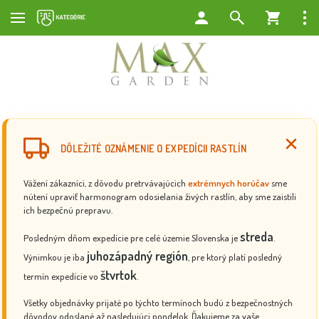
DÔLEŽITÉ OZNÁMENIE O EXPEDÍCII RASTLÍN
Vážení zákazníci, z dôvodu pretrvávajúcich
extrémnych horúčav
sme
nútení upraviť harmonogram odosielania živých rastlín, aby sme zaistili
ich bezpečnú prepravu.
streda
Posledným dňom expedície pre celé územie Slovenska je
.
juhozápadný región
Výnimkou je iba
, pre ktorý platí posledný
štvrtok
termín expedície vo
.
Všetky objednávky prijaté po týchto termínoch budú z bezpečnostných
dôvodov odoslané až nasledujúci pondelok. Ďakujeme za vaše