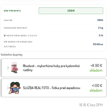
3804
KÓD PRODUKTU
3804
EAN KÓD
2 kg
ORIENTAČNÁ HMOTNOSŤ
5 lit
🗑️ OBJEM KONTAJNERA: K/CO/CLT
⬆️🌸 ROZMER PRI DODANÍ (BEZ
30/40cm
KVETINÁČA):
Voliteľné doplnky
+8.90 €
Rhodovit - mykorhízne huby pre kyslomilné
rastliny
skladom
+1.00 €
SLUŽBA REAL FOTO - Fotka pred expedíciou
skladom
16.18 €
bez DPH