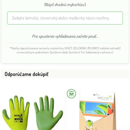
(Nájsť vhodnú mykorhízu)
Pre spustenie vyhľadávania začnite písať...
*Všetky špecializované varianty mykorhízy (KVET, ZELENINA, BYLINKY) môžete nahradiť
univerzálnym produktom Symbivit alebo Symbivit Tric (obohatený o ochranu).
Odporúčame dokúpiť