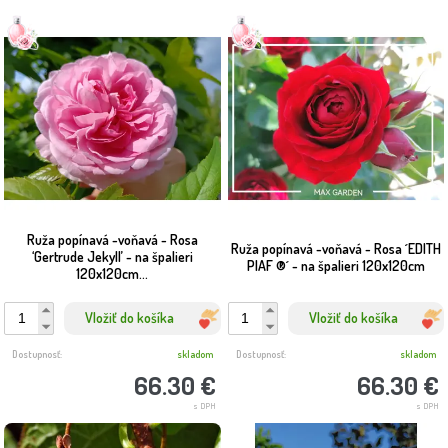
Ruža popínavá -voňavá - Rosa
Ruža popínavá -voňavá - Rosa ´EDITH
‘Gertrude Jekyll’ - na špalieri
PIAF ®´ - na špalieri 120x120cm
120x120cm...
Vložiť do košíka
Vložiť do košíka
Dostupnosť:
skladom
Dostupnosť:
skladom
66.30 €
66.30 €
s DPH
s DPH