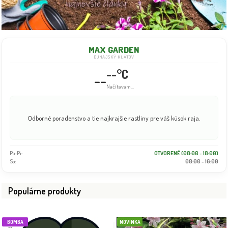
MAX GARDEN
DUNAJSKÝ KLÁTOV
--°C
--
Info dočasne nedostupné
Odborné poradenstvo a tie najkrajšie rastliny pre váš kúsok raja.
Po-Pi:
OTVORENÉ (08:00 - 18:00)
So:
08:00 - 16:00
Populárne produkty
BOMBA
NOVINKA