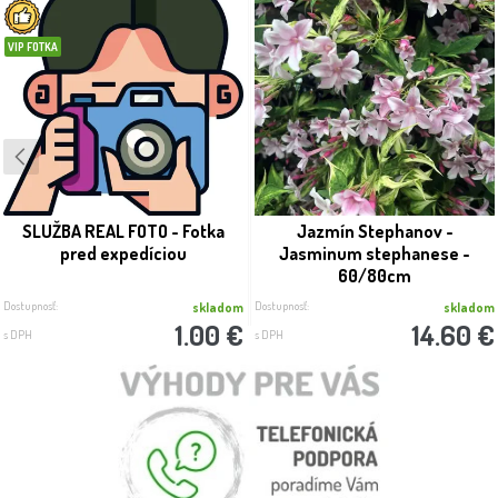
VIP FOTKA
SLUŽBA REAL FOTO - Fotka
Jazmín Stephanov -
pred expedíciou
Jasminum stephanese -
60/80cm
Dostupnosť:
Dostupnosť:
skladom
skladom
1.00 €
14.60 €
s DPH
s DPH