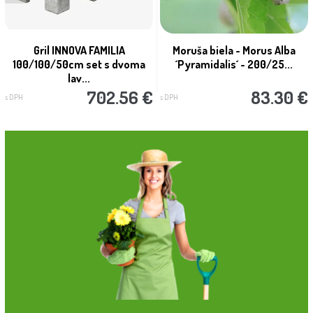
Gril INNOVA FAMILIA
Moruša biela - Morus Alba
100/100/50cm set s dvoma
´Pyramidalis´ - 200/25...
lav...
702.56 €
83.30 €
s DPH
s DPH