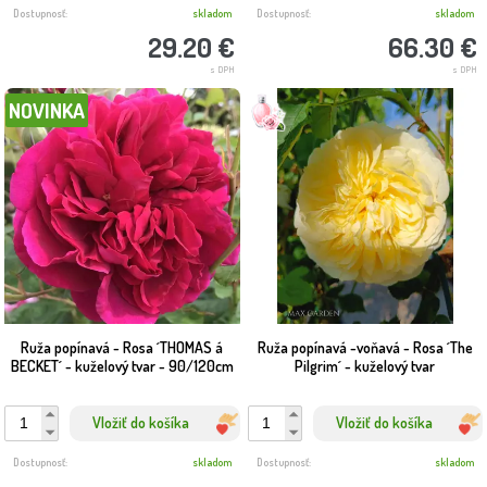
Dostupnosť:
skladom
Dostupnosť:
skladom
29.20 €
66.30 €
s DPH
s DPH
NOVINKA
Ruža popínavá - Rosa ´THOMAS á
Ruža popínavá -voňavá - Rosa ´The
BECKET´ - kuželový tvar - 90/120cm
Pilgrim´ - kuželový tvar
Vložiť do košíka
Vložiť do košíka
Dostupnosť:
skladom
Dostupnosť:
skladom