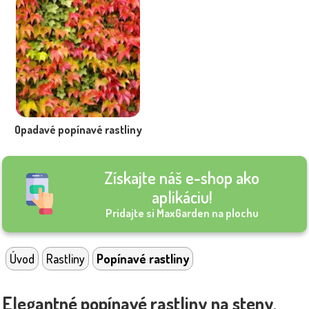
Opadavé popínavé rastliny
Získajte náš e-shop ako
aplikáciu!
Pridajte si MaxGarden na plochu
Úvod
Rastliny
Popínavé rastliny
Elegantné popínavé rastliny na steny,