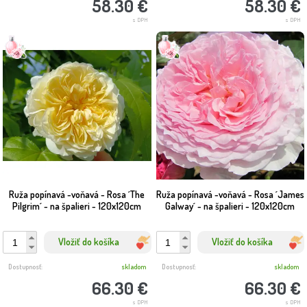
58.30 €
58.30 €
s DPH
s DPH
Ruža popínavá -voňavá - Rosa ´The
Ruža popínavá -voňavá - Rosa ´James
Pilgrim´ - na špalieri - 120x120cm
Galway´ - na špalieri - 120x120cm
Vložiť do košíka
Vložiť do košíka
Dostupnosť:
skladom
Dostupnosť:
skladom
66.30 €
66.30 €
s DPH
s DPH