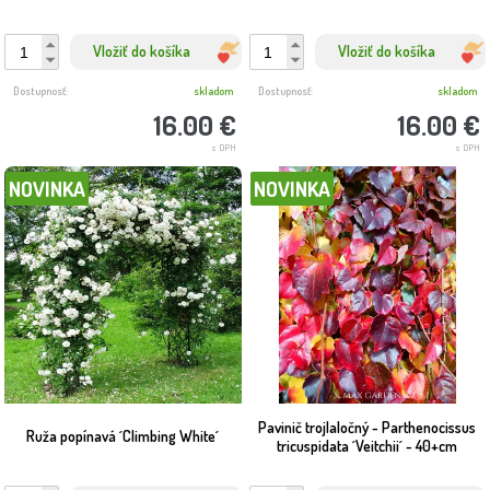
Vložiť do košíka
Vložiť do košíka
Dostupnosť:
skladom
Dostupnosť:
skladom
16.00 €
16.00 €
s DPH
s DPH
NOVINKA
NOVINKA
Pavinič trojlaločný - Parthenocissus
Ruža popínavá ´Climbing White´
tricuspidata ´Veitchii´ - 40+cm