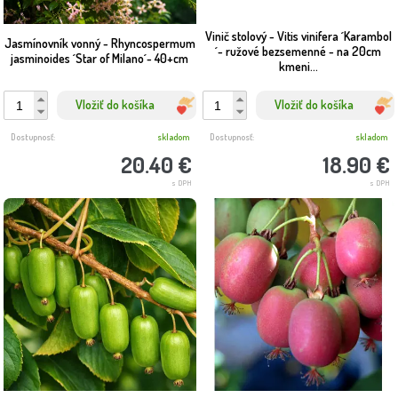
Vinič stolový - Vitis vinifera ´Karambol
Jasmínovník vonný - Rhyncospermum
´- ružové bezsemenné - na 20cm
jasminoides ´Star of Milano´- 40+cm
kmeni...
Vložiť do košíka
Vložiť do košíka
Dostupnosť:
skladom
Dostupnosť:
skladom
20.40 €
18.90 €
s DPH
s DPH