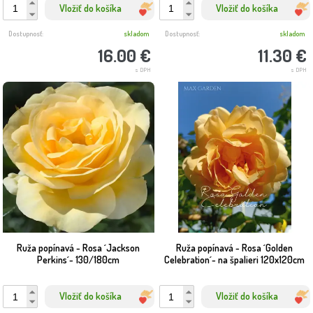
Vložiť do košíka
Vložiť do košíka
Dostupnosť:
skladom
Dostupnosť:
skladom
16.00 €
11.30 €
s DPH
s DPH
Ruža popínavá - Rosa ´Jackson
Ruža popínavá - Rosa ´Golden
Perkins´- 130/180cm
Celebration´- na špalieri 120x120cm
Vložiť do košíka
Vložiť do košíka