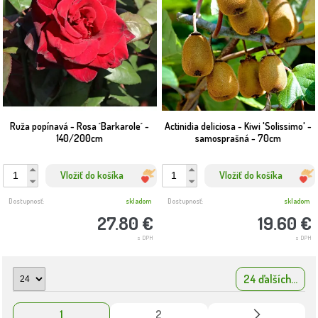
Ruža popínavá - Rosa ´Barkarole´ -
Actinidia deliciosa - Kiwi 'Solissimo' -
140/200cm
samosprašná - 70cm
Vložiť do košíka
Vložiť do košíka
Dostupnosť:
skladom
Dostupnosť:
skladom
27.80 €
19.60 €
s DPH
s DPH
24 ďalších...
1
2