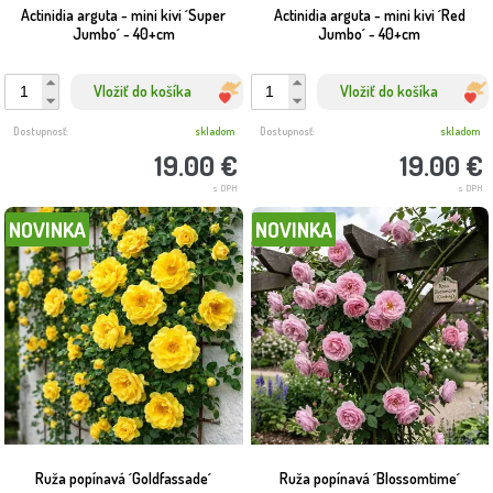
Actinidia arguta - mini kivi ´Super
Actinidia arguta - mini kivi ´Red
Jumbo´ - 40+cm
Jumbo´ - 40+cm
Vložiť do košíka
Vložiť do košíka
Dostupnosť:
skladom
Dostupnosť:
skladom
19.00 €
19.00 €
s DPH
s DPH
NOVINKA
NOVINKA
Ruža popínavá ´Goldfassade´
Ruža popínavá ´Blossomtime´