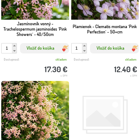
Jasmínovník vonný -
Plamienok - Clematis montana ´Pink
Trachelospermum jasminoides ´Pink
Perfection´ - 50+cm
Showers´ - 40/50cm
Vložiť do košíka
Vložiť do košíka
Dostupnosť:
skladom
Dostupnosť:
skladom
17.30 €
12.40 €
s DPH
s DPH