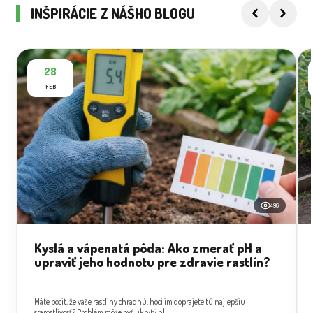
INŠPIRÁCIE Z NÁŠHO BLOGU
28
FEB
496
Kyslá a vápenatá pôda: Ako zmerať pH a
upraviť jeho hodnotu pre zdravie rastlín?
Máte pocit, že vaše rastliny chradnú, hoci im doprajete tú najlepšiu
starostlivosť? Problém môže byť ukrytý hl...