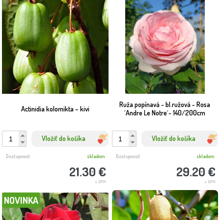
Ruža popínavá - bl.ružová - Rosa
Actinidia kolomikta – kivi
´Andre Le Notre´- 140/200cm
Vložiť do košíka
Vložiť do košíka
Dostupnosť:
skladom
Dostupnosť:
skladom
21.30 €
29.20 €
s DPH
s DPH
NOVINKA