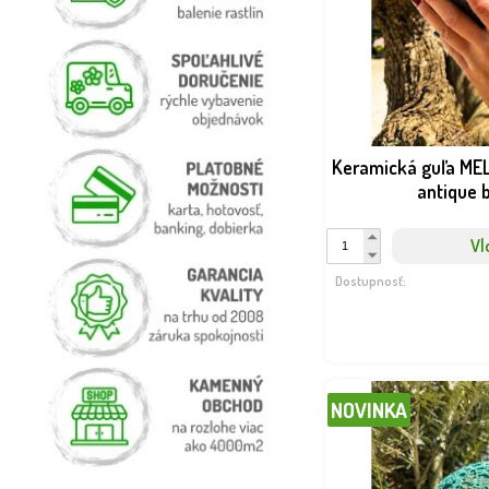
Keramická guľa ME
antique 
Vl
Dostupnosť:
NOVINKA