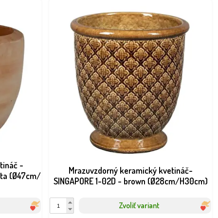
tináč -
Mrazuvzdorný keramický kvetináč-
ota (Ø47cm/
SINGAPORE 1-02D - brown (Ø28cm/H30cm)
Zvoliť variant