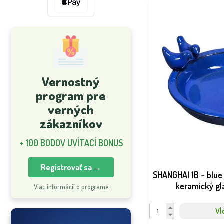
Vernostný
program pre
verných
zákazníkov
+ 100 BODOV UVÍTACÍ BONUS
Registrovať sa →
SHANGHAI 1B - blue 
keramický gl
Viac informácií o programe
Vl