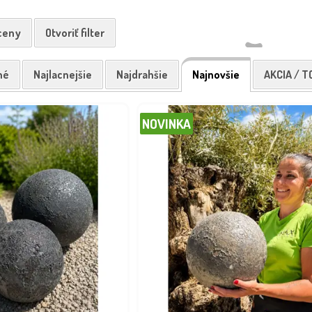
 ceny
Otvoriť filter
né
Najlacnejšie
Najdrahšie
Najnovšie
AKCIA / T
NOVINKA