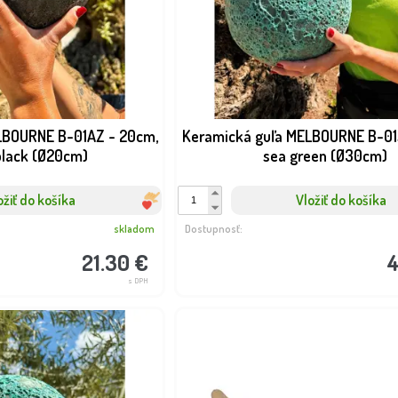
LBOURNE B-01AZ - 20cm,
Keramická guľa MELBOURNE B-01
black (Ø20cm)
sea green (Ø30cm)
ožiť do košíka
Vložiť do košíka
skladom
Dostupnosť:
21.30 €
4
s DPH