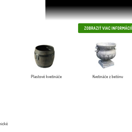
ZOBRAZIŤ VIAC INFORMÁCIÍ
Plastové kvetináče
Kvetináče z betónu
ktickým doplnkom – sú aj estetickým prvkom, ktorý dotvára celkový vzhľad
oduchých plastových kvetináčov, cez elegantné keramické modely, až po
porúčame
veľké kvetináče
, ktoré zabezpečia dostatočný priestor pre kore
šarm. Na výber máte rôzne veľkosti, tvary, farebné prevedenia a materiály
áče odporúčame doplniť
podmiskami
, ktoré zabránia zbytočnému preteka
mické
chlo a bezpečne – vlastnou dopravou alebo kuriérom.