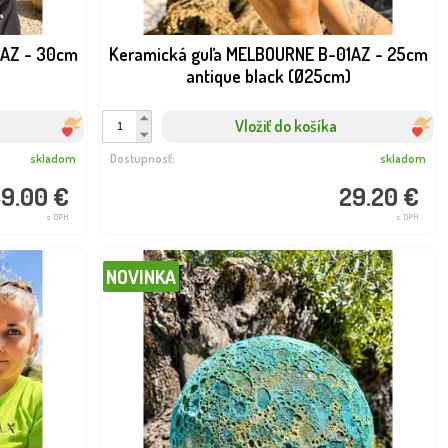
1AZ - 30cm
Keramická guľa MELBOURNE B-01AZ - 25cm
)
antique black (Ø25cm)
Vložiť do košíka
skladom
Dostupnosť:
skladom
9.00 €
29.20 €
s DPH
s DPH
NOVINKA