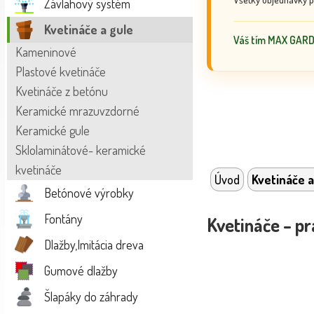
Závlahový systém
Kvetináče a gule
Váš tím MAX GAR
Kameninové
Plastové kvetináče
Kvetináče z betónu
Keramické mrazuvzdorné
Keramické gule
Sklolaminátové- keramické
kvetináče
Úvod
Kvetináče a
Betónové výrobky
Fontány
Kvetináče – pr
Dlažby,Imitácia dreva
Gumové dlažby
Šlapáky do záhrady