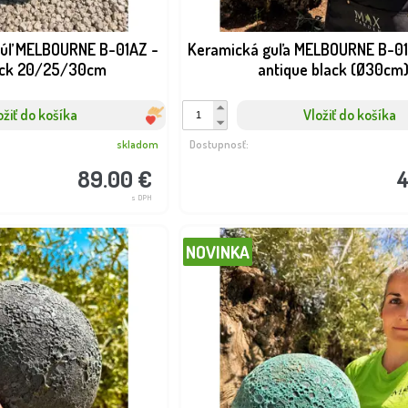
gúľ MELBOURNE B-01AZ -
Keramická guľa MELBOURNE B-0
ack 20/25/30cm
antique black (Ø30cm
ožiť do košíka
Vložiť do košíka
skladom
Dostupnosť:
89.00 €
4
s DPH
NOVINKA