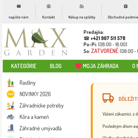
napíšte nám
Kontakt
Nákup na splátky
Obchodné podmie
Predajňa:
☎
+421 907 511 578
Po-Pi:
(08:00 - 18:00)
ZATVORENÉ
So:
(08:00 - 
KATEGÓRIE
BLOG
MOJA ZÁHRADA
O 
Rastliny
NOVINKY 2026
DÔLEŽIT
Záhradnícke potreby
Vážení zákazníci, z 
Kôra a kameň
Posledným dňom exp
Záhradné umývadlá
Všetky objednávky p