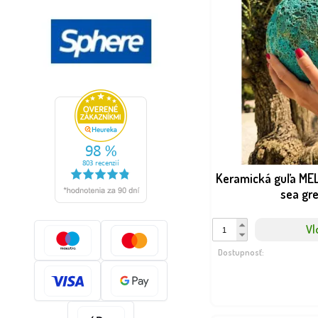
Keramická guľa ME
sea gr
Vl
Dostupnosť: