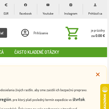
EUR
Facebook
Youtube
Instagram
Prihlásiť sa
je prázdny
dať
Prihlásenie
za 0.00 €
EÁ
ČASTO KLADENÉ OTÁZKY
ielania živých rastlín, aby sme zaistili ich bezpečnú prepravu.
región
štvrtok
, pre ktorý platí posledný termín expedície vo
.
ci pondelok. Ďakujeme za vaše pochopenie a trpezlivosť.