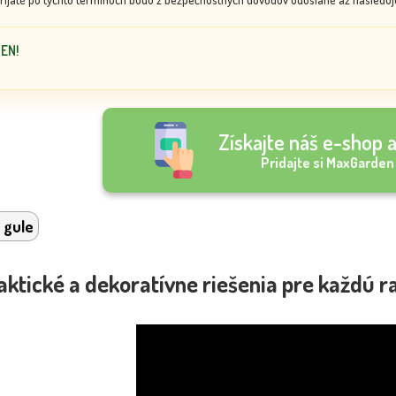
DEN!
Získajte náš e-shop a
Pridajte si MaxGarden
 gule
aktické a dekoratívne riešenia pre každú r