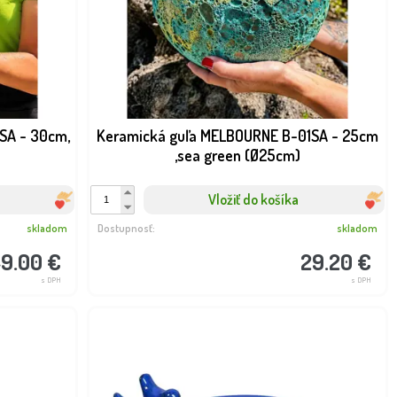
SA - 30cm,
Keramická guľa MELBOURNE B-01SA - 25cm
,sea green (Ø25cm)
Vložiť do košíka
skladom
Dostupnosť:
skladom
9.00 €
29.20 €
s DPH
s DPH