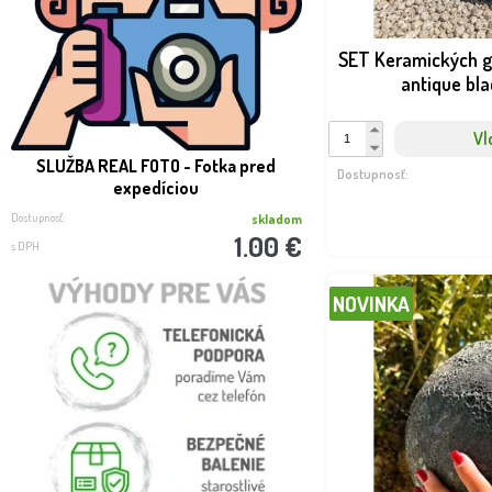
SET Keramických 
antique bl
Vl
SLUŽBA REAL FOTO - Fotka pred
Dostupnosť:
expedíciou
Dostupnosť:
skladom
1.00 €
s DPH
NOVINKA