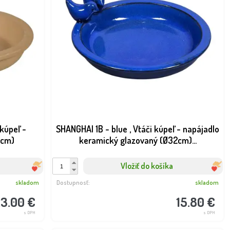
 kúpeľ -
SHANGHAI 1B - blue , Vtáči kúpeľ - napájadlo
0cm)
keramický glazovaný (Ø32cm)...
Vložiť do košíka
skladom
Dostupnosť:
skladom
3.00 €
15.80 €
s DPH
s DPH