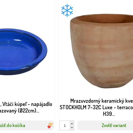
Mrazuvzdorný keramický kve
, Vtáči kúpeľ - napájadlo
STOCKHOLM 7-32C Luxe - terrac
azovaný (Ø22cm)...
H39...
ožiť do košíka
Zvoliť variant