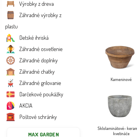
Výrobky z dreva
Záhradné výrobky z
plastu
Detské ihriská
Záhradné osvetlenie
Záhradné doplnky
Záhradné chatky
Kameninové
Záhradné grilovanie
Kvetináče nie sú len pra
Darčekové poukážky
škálu riešení – od jedn
AKCIA
Pre väčšie rastliny od
záhradke štýl a osobitý 
Poštové schránky
💡 Tip: Vnútorné kvetin
Sklolaminátové- kera
kvetináče
MAX GARDEN
📦 Produkty doručíme rý