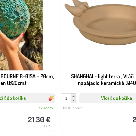
LBOURNE B-01SA - 20cm,
SHANGHAI - light terra , Vtáči
een (Ø20cm)
napájadlo keramické (Ø4
ožiť do košíka
Vložiť do košíka
skladom
Dostupnosť:
21.30 €
2
s DPH