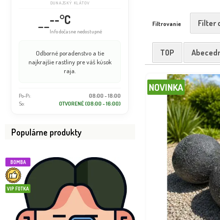
DUNAJSKÝ KLÁTOV
--°C
--
Filter
Filtrovanie
Info dočasne nedostupné
TOP
Abeced
Odborné poradenstvo a tie
najkrajšie rastliny pre váš kúsok
raja.
NOVINKA
Po-Pi:
08:00 - 18:00
So:
OTVORENÉ (08:00 - 16:00)
Populárne produkty
BOMBA
VIP FOTKA