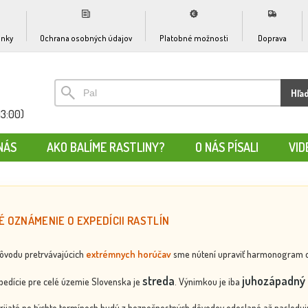
nky
Ochrana osobných údajov
Platobné možnosti
Doprava
Hľa
13:00)
NÁS
AKO BALÍME RASTLINY?
O NÁS PÍSALI
VID
É OZNÁMENIE O EXPEDÍCII RASTLÍN
dôvodu pretrvávajúcich
extrémnych horúčav
sme nútení upraviť harmonogram odos
streda
juhozápadný 
edície pre celé územie Slovenska je
. Výnimkou je iba
rijaté po týchto termínoch budú z bezpečnostných dôvodov odoslané až nasledujú