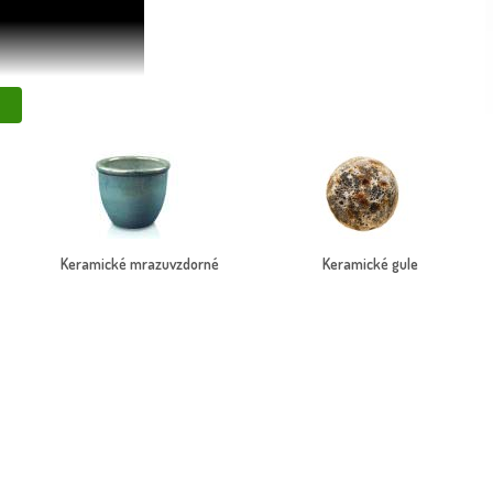
Keramické mrazuvzdorné
Keramické gule
 vašej záhrady, terasy či interiéru. 🌿 V našej ponuke nájdete širokú
závesné kvetináče
, ktoré šetria miesto.
ne. Naopak,
dekoratívne kvetináče
dodajú vašej domácnosti alebo
, aby ste si mohli vybrať presne podľa svojich potrieb.
niu vody a chránia podlahu či parapet. 🌸