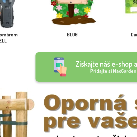
 komárom
BLOG
Da
ELL
Získajte náš e-shop a
Pridajte si MaxGarden