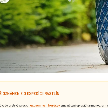
É OZNÁMENIE O EXPEDÍCII RASTLÍN
dôvodu pretrvávajúcich
extrémnych horúčav
sme nútení upraviť harmonogram odos