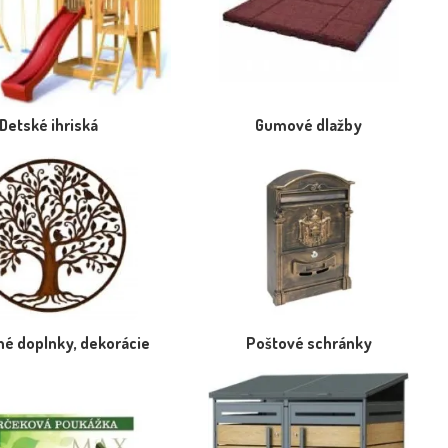
Detské ihriská
Gumové dlažby
é doplnky, dekorácie
Poštové schránky