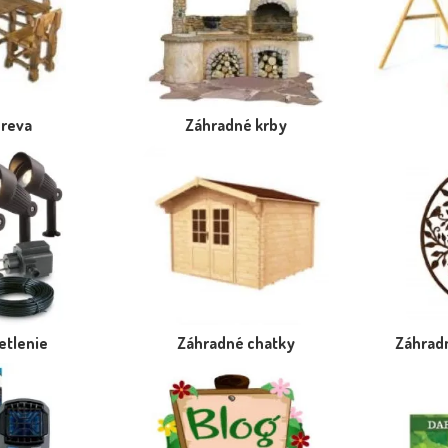
dreva
Záhradné krby
etlenie
Záhradné chatky
Záhradn