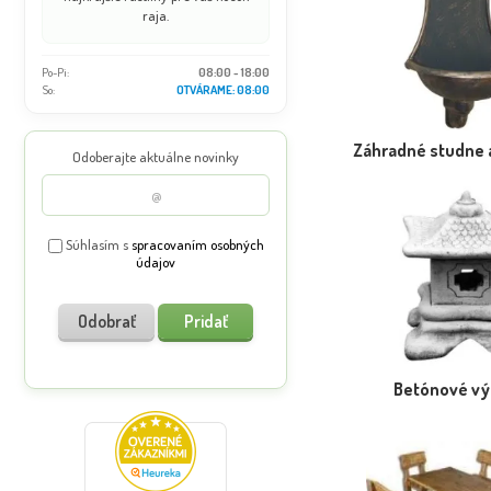
raja.
Po-Pi:
08:00 - 18:00
So:
08:00 - 16:00
Záhradné studne 
Odoberajte aktuálne novinky
Súhlasím s
spracovaním osobných
údajov
Odobrať
Pridať
Betónové v