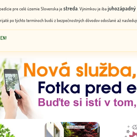
streda
juhozápadný 
edície pre celé územie Slovenska je
. Výnimkou je iba
rijaté po týchto termínoch budú z bezpečnostných dôvodov odoslané až nasledujú
DEN!