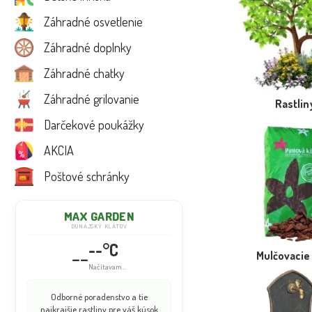
Záhradné osvetlenie
Záhradné doplnky
Záhradné chatky
Záhradné grilovanie
Rastlin
Darčekové poukážky
AKCIA
Poštové schránky
MAX GARDEN
DUNAJSKÝ KLÁTOV
--°C
--
Mulčovacie
Načítavam...
Odborné poradenstvo a tie
najkrajšie rastliny pre váš kúsok