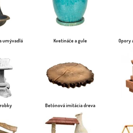
a umývadlá
Kvetináče a gule
Opory 
ýrobky
Betónová imitácia dreva