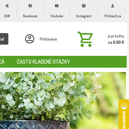
EUR
Facebook
Youtube
Instagram
Prihlásiť sa
je prázdny
dať
Prihlásenie
za 0.00 €
EÁ
ČASTO KLADENÉ OTÁZKY