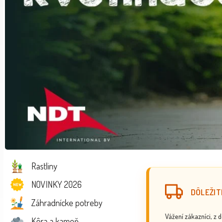
Rastliny
NOVINKY 2026
DÔLEŽIT
Záhradnícke potreby
Vážení zákazníci, z 
Kôra a kameň