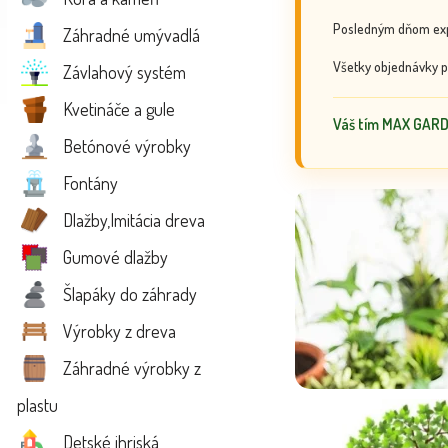
Posledným dňom exp
Záhradné umývadlá
Všetky objednávky p
Závlahový systém
Kvetináče a gule
Váš tím MAX GAR
Betónové výrobky
Fontány
Dlažby,Imitácia dreva
Gumové dlažby
Šlapáky do záhrady
Výrobky z dreva
Záhradné výrobky z
plastu
Detské ihriská