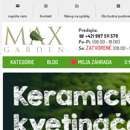
napíšte nám
Kontakt
Nákup na splátky
Obchodné podmie
Predajňa:
☎
+421 907 511 578
Po-Pi:
(08:00 - 18:00)
ZATVORENÉ
So:
(08:00 - 
KATEGÓRIE
BLOG
MOJA ZÁHRADA
O 