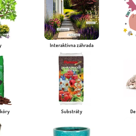
y
Interaktívna záhrada
 kôry
Substráty
De