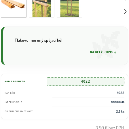
Tlakovo morený spájací kôl
NA CELÝ POPIS ↓
4022
KÓD PRODUKTU
4022
EAN KÓD
9990034
INTERNÉ ČÍSLO
2,5 kg
ORIENTAČNÁ HMOTNOSŤ
3.50 €
bez DPH