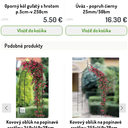
Oporný kôl guľatý s hrotom
Úväz - popruh čierny
p.5cm-v.250cm
25mm/50bm
5.50 €
16.30 €
s DPH
s DPH
Vložiť do košíka
Vložiť do košíka
Podobné produkty
Kovový oblúk na popínavé
Kovový oblúk na popínavé
rastliny 240x140x38cm...
rastliny 255x140x38cm...