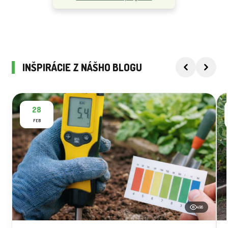
INŠPIRÁCIE Z NÁŠHO BLOGU
28
FEB
496