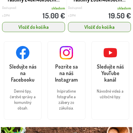
Dostupnosť:
Dostupnosť:
skladom
skladom
15.00 €
19.50 €
s DPH
s DPH
Vložiť do košíka
Vložiť do košíka
Sledujte nás
Pozrite sa
Sledujte náš
na
na náš
YouTube
Facebooku
Instagram
kanál
Denné tipy,
Inšpiratívne
Návodné videá a
čerstvé správy a
fotografie a
užitočné tipy.
komunitný
zábery zo
obsah.
zákulisia.