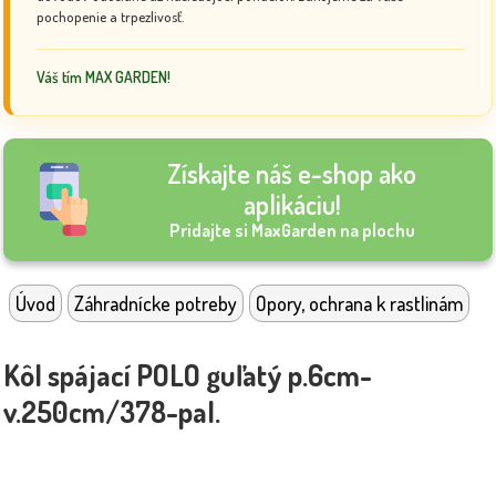
pochopenie a trpezlivosť.
Váš tím MAX GARDEN!
Získajte náš e-shop ako
aplikáciu!
Pridajte si MaxGarden na plochu
Úvod
Záhradnícke potreby
Opory, ochrana k rastlinám
Kôl spájací POLO guľatý p.6cm-
v.250cm/378-pal.