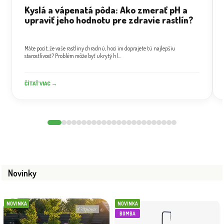
Kyslá a vápenatá pôda: Ako zmerať pH a
upraviť jeho hodnotu pre zdravie rastlín?
Máte pocit, že vaše rastliny chradnú, hoci im doprajete tú najlepšiu
starostlivosť? Problém môže byť ukrytý hl...
ČÍTAŤ VIAC →
Novinky
NOVINKA
NOVINKA
BOMBA