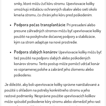
srnky, ktoré môžu žuť kôru stromu. Upevňovacie kolíky
umožňujú inštaláciu ochranných obalov alebo sietí okolo
kmeňa stromu, čo chráni jeho kôru pred poškodením.
Podpora počas transplantácie
: Pri presadení alebo
presune záhradných stromov môžu byť upevňovacie kolíky
použité na poskytnutie dočasnej podpory a stabilizácie,
kým sa strom adaptuje na nové prostredie.
Podpora slabých konárov
: Upevňovacie kolíky môžu byť
tiež použité na podporu slabých alebo poškodených
konárov stromu. Tento postup môže pomôcť udržať konár
vo vzpriamenej polohe a zabrániť jeho zlomeniu alebo
poškodeniu.
Je dôležité, aby boli upevňovacie kolíky správne nainštalované a
použité s ohľadom na potreby konkrétneho stromu a jeho
rastové podmienky. Nesprávne použitie upevňovacích kolíkov
môže spôsobiť poškodenie kôry stromu alebo obmedziť jeho rast