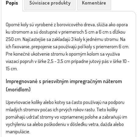
Popis
Súvisiace produkty
Komentáre
Oporné koly sú vyrobené z borovicového dreva, slúžia ako opora
ku stromom a sú dostupné v priemeroch 5 cm a 6 cm s dĺžkou
250 cm. Najčastejšie sa zakladajú 3 koly k jednému stromu. Na
ich fixovanie, prepojenie sa používajú pol koly s priemerom 6 cm.
Pre konečné ukotvenie stromu k oporným kolom sa využíva
viazací popruh v šírke 2,5 - 3,5 cm prípadne jutový pás v šírke 10 -
15 cm.
Impregnované s priesvitným impregračným náterom
(moridlom)
Upevňovacie kolíky alebo kotvy sa často používajú na podporu
mladých stromov počas ich prvých rokov rastu. Tieto kolíky
pomáhajú udržať stromy vo vzpriamenej polohe a zabraňujú im
vychýleniu sa alebo poškodeniu v dôsledku vetra, dažďa alebo
manipulácie.