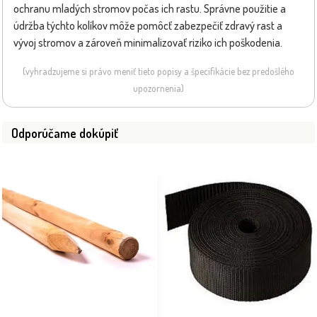
ochranu mladých stromov počas ich rastu. Správne použitie a
údržba týchto kolíkov môže pomôcť zabezpečiť zdravý rast a
vývoj stromov a zároveň minimalizovať riziko ich poškodenia.
(vyhradzujeme si právo meniť tieto popisy a špecifikácie bez predošlého
upozornenia)
Odporúčame dokúpiť