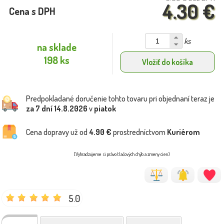
4.30 €
Cena s DPH
ks
na sklade
198 ks
Vložiť do košíka
Predpokladané doručenie tohto tovaru pri objednaní teraz je
za 7 dní
14.8.2026
v
piatok
Cena dopravy už od
4.90 €
prostredníctvom
Kuriérom
(Vyhradzujeme si právo tlačových chýb a zmeny cien)
5.0