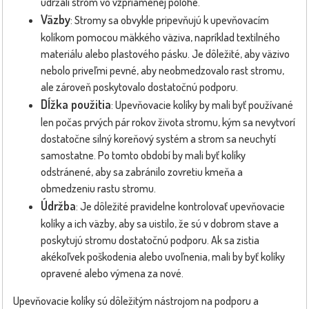
udržali strom vo vzpriamenej polohe.
Väzby
: Stromy sa obvykle pripevňujú k upevňovacím
kolíkom pomocou mäkkého väziva, napríklad textilného
materiálu alebo plastového pásku. Je dôležité, aby väzivo
nebolo priveľmi pevné, aby neobmedzovalo rast stromu,
ale zároveň poskytovalo dostatočnú podporu.
Dĺžka použitia
: Upevňovacie kolíky by mali byť používané
len počas prvých pár rokov života stromu, kým sa nevytvorí
dostatočne silný koreňový systém a strom sa neuchytí
samostatne. Po tomto období by mali byť kolíky
odstránené, aby sa zabránilo zovretiu kmeňa a
obmedzeniu rastu stromu.
Údržba
: Je dôležité pravidelne kontrolovať upevňovacie
kolíky a ich väzby, aby sa uistilo, že sú v dobrom stave a
poskytujú stromu dostatočnú podporu. Ak sa zistia
akékoľvek poškodenia alebo uvoľnenia, mali by byť kolíky
opravené alebo výmena za nové.
Upevňovacie kolíky sú dôležitým nástrojom na podporu a