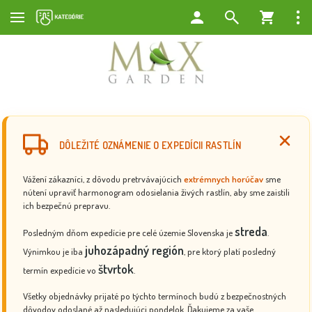
DÔLEŽITÉ OZNÁMENIE O EXPEDÍCII RASTLÍN
Vážení zákazníci, z dôvodu pretrvávajúcich
extrémnych horúčav
sme
nútení upraviť harmonogram odosielania živých rastlín, aby sme zaistili
ich bezpečnú prepravu.
streda
Posledným dňom expedície pre celé územie Slovenska je
.
juhozápadný región
Výnimkou je iba
, pre ktorý platí posledný
štvrtok
termín expedície vo
.
Všetky objednávky prijaté po týchto termínoch budú z bezpečnostných
dôvodov odoslané až nasledujúci pondelok. Ďakujeme za vaše