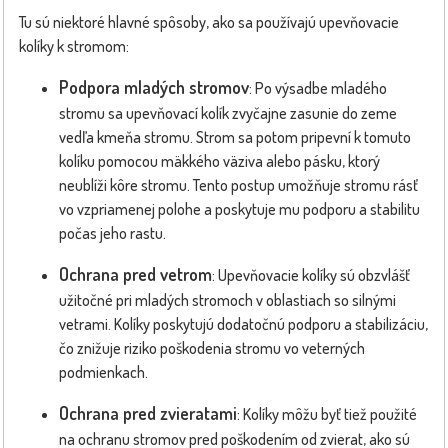
Tu sú niektoré hlavné spôsoby, ako sa používajú upevňovacie
kolíky k stromom:
Podpora mladých stromov
: Po výsadbe mladého
stromu sa upevňovací kolík zvyčajne zasunie do zeme
vedľa kmeňa stromu. Strom sa potom pripevní k tomuto
kolíku pomocou mäkkého väziva alebo pásku, ktorý
neublíži kôre stromu. Tento postup umožňuje stromu rásť
vo vzpriamenej polohe a poskytuje mu podporu a stabilitu
počas jeho rastu.
Ochrana pred vetrom
: Upevňovacie kolíky sú obzvlášť
užitočné pri mladých stromoch v oblastiach so silnými
vetrami. Kolíky poskytujú dodatočnú podporu a stabilizáciu,
čo znižuje riziko poškodenia stromu vo veterných
podmienkach.
Ochrana pred zvieratami
: Kolíky môžu byť tiež použité
na ochranu stromov pred poškodením od zvierat, ako sú