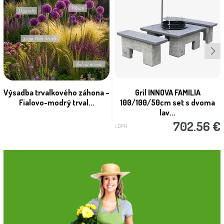
Výsadba trvalkového záhona –
Gril INNOVA FAMILIA
Fialovo-modrý trval...
100/100/50cm set s dvoma
lav...
702.56 €
s DPH