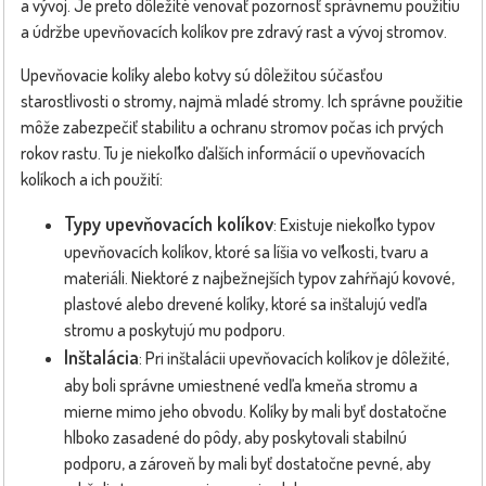
a vývoj. Je preto dôležité venovať pozornosť správnemu použitiu
a údržbe upevňovacích kolíkov pre zdravý rast a vývoj stromov.
Upevňovacie kolíky alebo kotvy sú dôležitou súčasťou
starostlivosti o stromy, najmä mladé stromy. Ich správne použitie
môže zabezpečiť stabilitu a ochranu stromov počas ich prvých
rokov rastu. Tu je niekoľko ďalších informácií o upevňovacích
kolíkoch a ich použití:
Typy upevňovacích kolíkov
: Existuje niekoľko typov
upevňovacích kolíkov, ktoré sa líšia vo veľkosti, tvaru a
materiáli. Niektoré z najbežnejších typov zahŕňajú kovové,
plastové alebo drevené kolíky, ktoré sa inštalujú vedľa
stromu a poskytujú mu podporu.
Inštalácia
: Pri inštalácii upevňovacích kolíkov je dôležité,
aby boli správne umiestnené vedľa kmeňa stromu a
mierne mimo jeho obvodu. Kolíky by mali byť dostatočne
hlboko zasadené do pôdy, aby poskytovali stabilnú
podporu, a zároveň by mali byť dostatočne pevné, aby