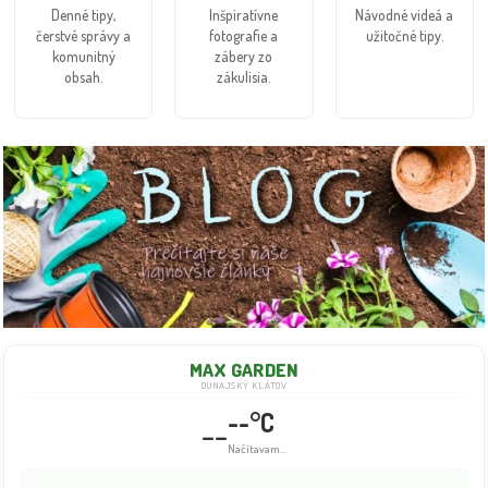
Denné tipy,
Inšpiratívne
Návodné videá a
čerstvé správy a
fotografie a
užitočné tipy.
komunitný
zábery zo
obsah.
zákulisia.
MAX GARDEN
DUNAJSKÝ KLÁTOV
--°C
--
Načítavam...