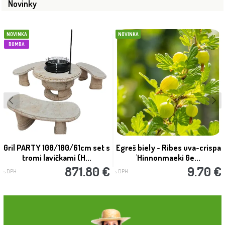
Novinky
NOVINKA
NOVINKA
BOMBA
Gril PARTY 100/100/61cm set s
Egreš biely - Ribes uva-crispa
tromi lavičkami (H...
'Hinnonmaeki Ge...
871.80 €
9.70 €
s DPH
s DPH