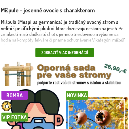
Mišpule – jesenné ovocie s charakterom
Mišpuľa (Mespilus germanica) je tradičný ovocný strom s
veľmi špecifickými plodmi
, ktoré dozrievajú neskoro na jeseň. Po
zmäknutí majú sladkastú chuť s jemnou trieslovinou a výborne sa
hodia na kompóty, lekváre či priame ochutnávanie.V kategórii
mišpúľ
nájdete:
ZOBRAZIŤ VIAC INFORMÁCIÍ
kontajnerované stromčeky vhodné na okamžitú výsadbu,
o
tradičné aj moderné odrody s bohatou úrodou,
dolné rastliny, ktoré znesú aj mierne mrazy
.
📌 Výhody mišpúľ:
nenáročné na údržbu,
BOMBA
NOVINKA
vhodné aj do menších záhrad,
zaujímavý vzhľad a netradičné plody.
Plody mišpúľ sa konzumujú po úplnom zmäknutí – tzv. „premrznutí“.
VIP FOTKA
Vtedy sa ich triesloviny rozložia a dužina získava sladkú chuť
pripomínajúcu jablká a datle.🚛 Doručujeme vlastnou dopravou –
rýchlo, bezpečne a šetrne
Mišpule z