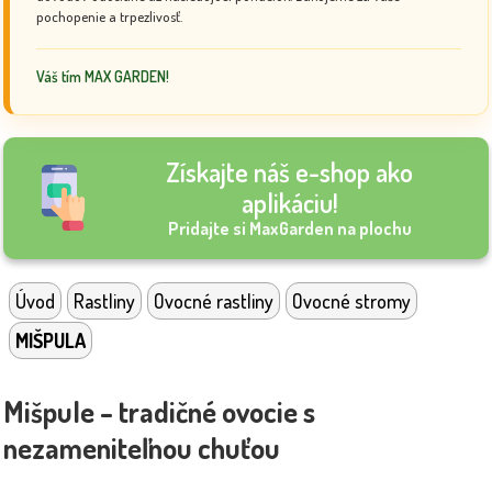
pochopenie a trpezlivosť.
Váš tím MAX GARDEN!
Získajte náš e-shop ako
aplikáciu!
Pridajte si MaxGarden na plochu
Úvod
Rastliny
Ovocné rastliny
Ovocné stromy
MIŠPULA
Mišpule – tradičné ovocie s
nezameniteľnou chuťou