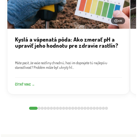
499
Kyslá a vápenatá pôda: Ako zmerať pH a
upraviť jeho hodnotu pre zdravie rastlín?
Máte pocit, že vaše rastliny chradnú, hoci im doprajete tú najlepšiu
starostlivosť? Problém môže byť ukrytý hl...
ČÍTAŤ VIAC →