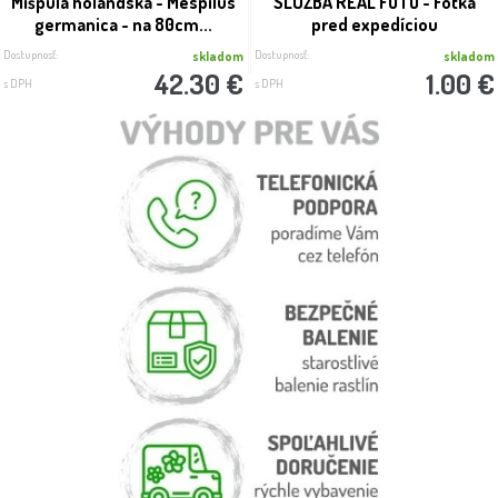
Mišpula holandská - Mespilus
SLUŽBA REAL FOTO - Fotka
germanica - na 80cm...
pred expedíciou
Dostupnosť:
Dostupnosť:
skladom
skladom
42.30 €
1.00 €
s DPH
s DPH