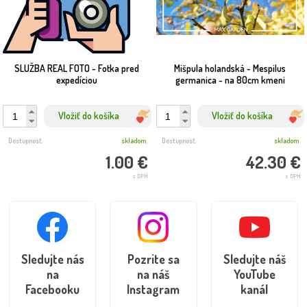
až k vám domov.
Maxgarden.sk – výnimočné ovocie pre výnimočných ľudí
🍂
SLUŽBA REAL FOTO - Fotka pred
Mišpula holandská - Mespilus
expedíciou
germanica - na 80cm kmeni
Vložiť do košíka
Vložiť do košíka
Dostupnosť:
skladom
Dostupnosť:
skladom
1.00 €
42.30 €
s DPH
s DPH
Sledujte nás
Pozrite sa
Sledujte náš
na
na náš
YouTube
Facebooku
Instagram
kanál