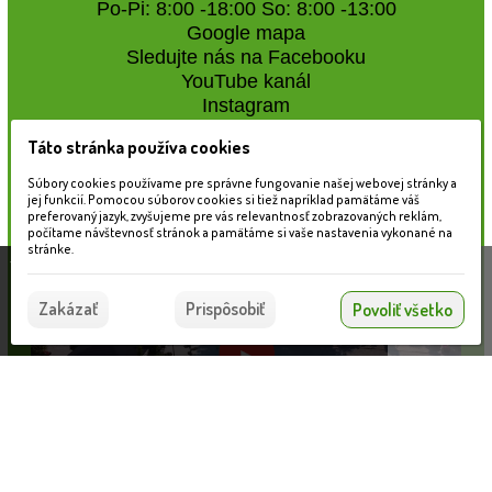
Po-Pi: 8:00 -18:00 So: 8:00 -13:00
Google mapa
Sledujte nás na Facebooku
YouTube kanál
Instagram
Táto stránka používa cookies
Naše záhradné centrum
Súbory cookies používame pre správne fungovanie našej webovej stránky a
jej funkcií. Pomocou súborov cookies si tiež napríklad pamätáme váš
preferovaný jazyk, zvyšujeme pre vás relevantnosť zobrazovaných reklám,
počítame návštevnosť stránok a pamätáme si vaše nastavenia vykonané na
stránke.
Táto stránka používa súbory cookies, ktoré nám
pomáhajú poskytovať služby. Používaním našich
Súhlasím
Zakázať
Prispôsobiť
Povoliť všetko
služieb vyjadrujete súhlas s používaním súborov
cookies.
Viac informácií nájdete tu.
Nahrávam...
Informácie pre zákazníkov
VLOŽIŤ DO KOŠÍKA