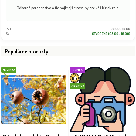
Odborné poradenstvo a tie najkrajšie rastliny pre váš kúsok raja.
Po-Pi:
08:00 - 18:00
So:
OTVORENÉ (08:00 - 16:00)
Populárne produkty
NOVINKA
BOMBA
VIP FOTKA