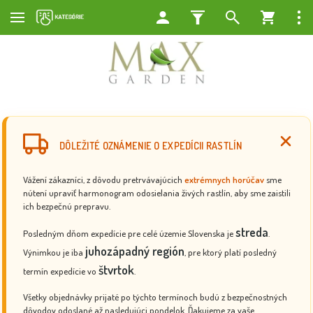
DÔLEŽITÉ OZNÁMENIE O EXPEDÍCII RASTLÍN
Vážení zákazníci, z dôvodu pretrvávajúcich
extrémnych horúčav
sme
nútení upraviť harmonogram odosielania živých rastlín, aby sme zaistili
ich bezpečnú prepravu.
streda
Posledným dňom expedície pre celé územie Slovenska je
.
juhozápadný región
Výnimkou je iba
, pre ktorý platí posledný
štvrtok
termín expedície vo
.
Všetky objednávky prijaté po týchto termínoch budú z bezpečnostných
dôvodov odoslané až nasledujúci pondelok. Ďakujeme za vaše