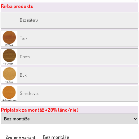
Farba produktu
Bez náteru
Teak
Orech
Buk
Smrekovec
Príplatok za montáž +20% (áno/nie)
Bez montáže
Zvolený variant