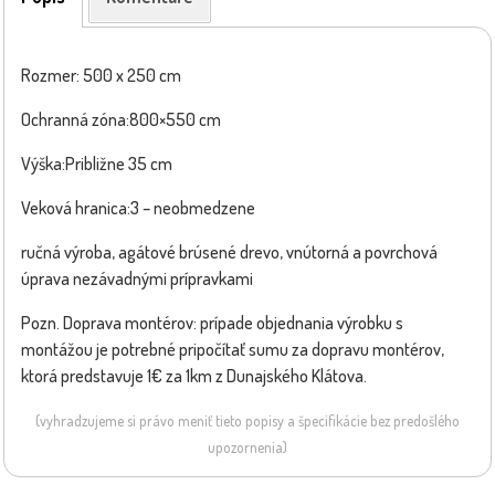
Rozmer: 500 x 250 cm
Ochranná zóna:800×550 cm
Výška:Približne 35 cm
Veková hranica:3 – neobmedzene
ručná výroba, agátové brúsené drevo, vnútorná a povrchová
úprava nezávadnými prípravkami
Pozn. Doprava montérov: prípade objednania výrobku s
montážou je potrebné pripočítať sumu za dopravu montérov,
ktorá predstavuje 1€ za 1km z Dunajského Klátova.
(vyhradzujeme si právo meniť tieto popisy a špecifikácie bez predošlého
upozornenia)