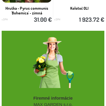
Hruška - Pyrus communis
Kolotoč OLI
'Bohemica' - zimná
31.00 €
1 923.72 €
s DPH
s DPH
Firemné informácie
MAX GARDEN s.r.o.