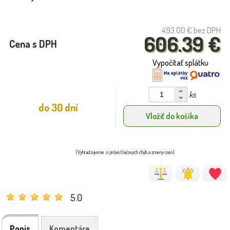
493.00 €
bez DPH
606.39 €
Cena s DPH
Vypočítať splátku
ks
do 30 dní
Vložiť do košíka
(Vyhradzujeme si právo tlačových chýb a zmeny cien)
5.0
Popis
Komentáre