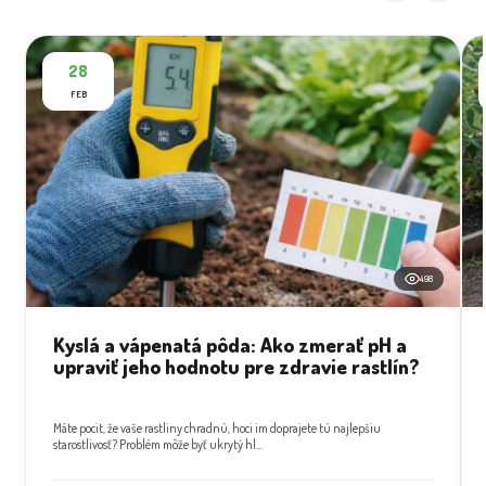
28
FEB
498
Kyslá a vápenatá pôda: Ako zmerať pH a
upraviť jeho hodnotu pre zdravie rastlín?
Máte pocit, že vaše rastliny chradnú, hoci im doprajete tú najlepšiu
starostlivosť? Problém môže byť ukrytý hl...