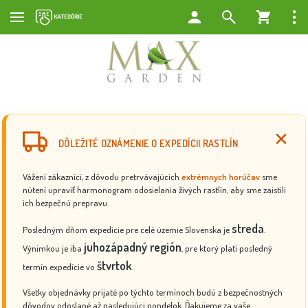
DÔLEŽITÉ OZNÁMENIE O EXPEDÍCII RASTLÍN
Vážení zákazníci, z dôvodu pretrvávajúcich
extrémnych horúčav
sme
nútení upraviť harmonogram odosielania živých rastlín, aby sme zaistili
ich bezpečnú prepravu.
streda
Posledným dňom expedície pre celé územie Slovenska je
.
juhozápadný región
Výnimkou je iba
, pre ktorý platí posledný
štvrtok
termín expedície vo
.
Všetky objednávky prijaté po týchto termínoch budú z bezpečnostných
dôvodov odoslané až nasledujúci pondelok. Ďakujeme za vaše