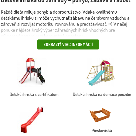
Každé dieťa miluje pohyb a dobrodružstvo. Vďaka kvalitnému
detskému ihrisku si môže vychutnať zábavu na čerstvom vzduchu a
zároveň si rozvíjať motoriku, rovnováhu a predstavivosť. 🌞 V našej
ponuke nájdete široký výber záhradných ihrísk vhodných pre
súkromné pozemky aj komunitné priestory.
ZOBRAZIŤ VIAC INFORMÁCIÍ
💡 Prečo si vybrať detské ihrisko od Maxgarden?
Robustné a bezpečné konštrukcie zo smrekového dreva alebo
kvalitného plastu
Certifikované a zdravotne nezávadné materiály
Možnosť kombinácie jednotlivých prvkov (šmýkačky, hojdačky,
lezecké steny, pieskoviská)
Detské ihriská s certifikátom
Detské ihriská na domáce použitie
Odporúčané aj pre deti od 3 rokov
🎠 Vyberte si zo sortimentu:
Záhradné hojdačky
Pieskoviská
Detské šmykľavky