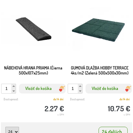
NÁBEHOVÁ HRANA PRIAMA (Čierna
GUMOVÁ DLAŽBA HOBBY TERRACE
500x107x25mm)
4ks/m2 (Zelená 500x500x30mm)
Vložiť do košíka
Vložiť do košíka
Dostupnosť:
do 14 dní
Dostupnosť:
do 14 dní
2.27 €
10.75 €
s DPH
s DPH
24 ďalších...