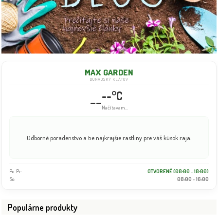
MAX GARDEN
DUNAJSKÝ KLÁTOV
--°C
--
Info dočasne nedostupné
Odborné poradenstvo a tie najkrajšie rastliny pre váš kúsok raja.
Po-Pi:
OTVORENÉ (08:00 - 18:00)
So:
08:00 - 16:00
Populárne produkty