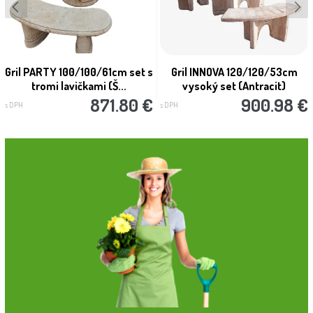
Gril PARTY 100/100/61cm set s
Gril INNOVA 120/120/53cm
tromi lavičkami (Š...
vysoký set (Antracit)
871.80 €
900.98 €
s DPH
s DPH