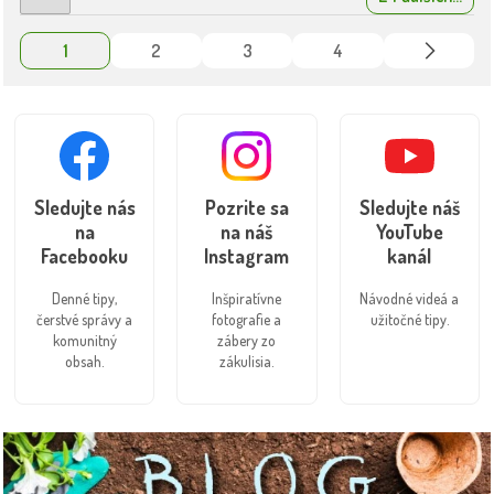
1
2
3
4
Sledujte nás
Pozrite sa
Sledujte náš
na
na náš
YouTube
Facebooku
Instagram
kanál
Denné tipy,
Inšpiratívne
Návodné videá a
čerstvé správy a
fotografie a
užitočné tipy.
komunitný
zábery zo
obsah.
zákulisia.