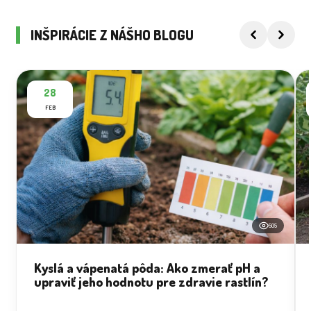
INŠPIRÁCIE Z NÁŠHO BLOGU
28
FEB
505
Kyslá a vápenatá pôda: Ako zmerať pH a
upraviť jeho hodnotu pre zdravie rastlín?