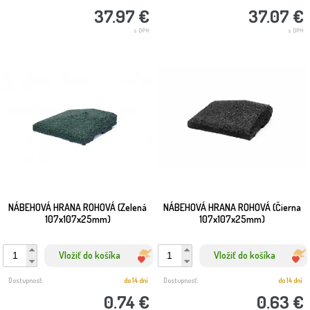
37.97 €
37.07 €
s DPH
s DPH
NÁBEHOVÁ HRANA ROHOVÁ (Zelená
NÁBEHOVÁ HRANA ROHOVÁ (Čierna
107x107x25mm)
107x107x25mm)
Vložiť do košíka
Vložiť do košíka
Dostupnosť:
do 14 dní
Dostupnosť:
do 14 dní
0.74 €
0.63 €