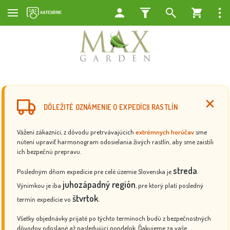
DÔLEŽITÉ OZNÁMENIE O EXPEDÍCII RASTLÍN
Vážení zákazníci, z dôvodu pretrvávajúcich
extrémnych horúčav
sme
nútení upraviť harmonogram odosielania živých rastlín, aby sme zaistili
ich bezpečnú prepravu.
streda
Posledným dňom expedície pre celé územie Slovenska je
.
juhozápadný región
Výnimkou je iba
, pre ktorý platí posledný
štvrtok
termín expedície vo
.
Všetky objednávky prijaté po týchto termínoch budú z bezpečnostných
dôvodov odoslané až nasledujúci pondelok. Ďakujeme za vaše