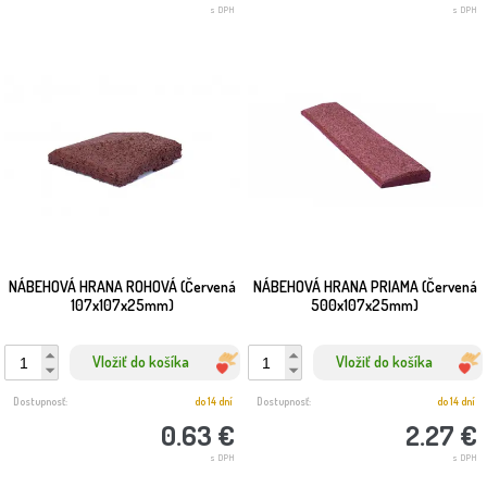
s DPH
s DPH
NÁBEHOVÁ HRANA ROHOVÁ (Červená
NÁBEHOVÁ HRANA PRIAMA (Červená
107x107x25mm)
500x107x25mm)
Vložiť do košíka
Vložiť do košíka
Dostupnosť:
do 14 dní
Dostupnosť:
do 14 dní
0.63 €
2.27 €
s DPH
s DPH