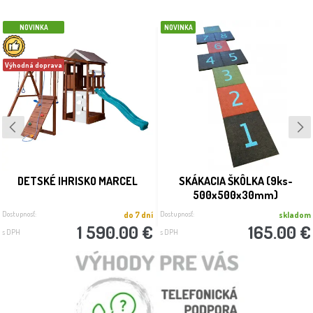
NOVINKA
NOVINKA
Výhodná doprava
DETSKÉ IHRISKO MARCEL
SKÁKACIA ŠKÔLKA (9ks-
500x500x30mm)
Dostupnosť:
Dostupnosť:
do 7 dní
skladom
1 590.00 €
165.00 €
s DPH
s DPH