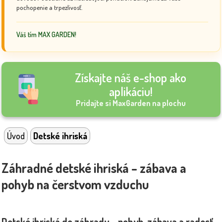
pochopenie a trpezlivosť.
Váš tím MAX GARDEN!
Získajte náš e-shop ako
aplikáciu!
Pridajte si MaxGarden na plochu
Úvod
Detské ihriská
Záhradné detské ihriská – zábava a
pohyb na čerstvom vzduchu
Detské ihriská do záhrady – pohyb, zábava a radosť