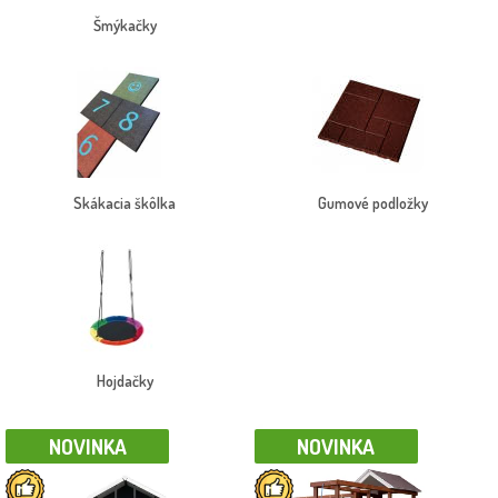
Šmýkačky
Pieskoviská
Drevené domčeky
Kompletné zostavy detských ihrísk
💡 Tip: Detské ihrisko umiestnite na trávnatý alebo tlmiaci povrch pre
vyššiu bezpečnosť. Odporúčame tiež doplniť o gumové dlaždice pre
zmiernenie pádov.
Skákacia škôlka
Gumové podložky
📦 Produkty doručíme rýchlo a bezpečne – vlastnou dopravou alebo
kuriérom. Doprajte svojim deťom vlastné ihrisko, ktoré im vyčarí
úsmev na tvári! 😊
Hojdačky
NOVINKA
NOVINKA