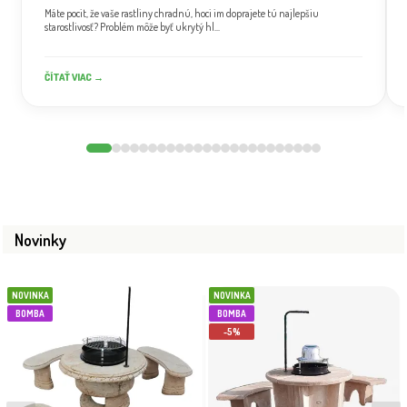
Máte pocit, že vaše rastliny chradnú, hoci im doprajete tú najlepšiu
starostlivosť? Problém môže byť ukrytý hl...
ČÍTAŤ VIAC →
Novinky
NOVINKA
NOVINKA
BOMBA
BOMBA
-5%