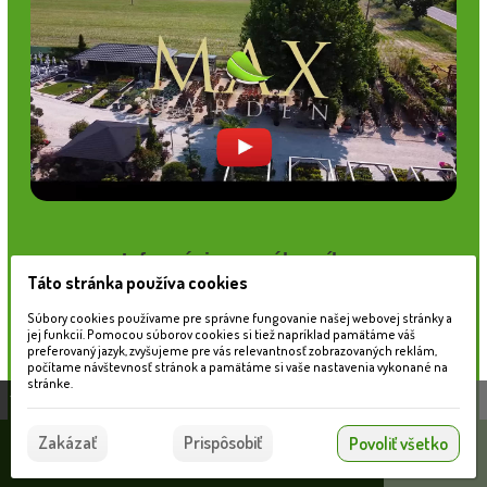
Informácie pre zákazníkov
Táto stránka používa cookies
Blog
Obchodné podmienky
Súbory cookies používame pre správne fungovanie našej webovej stránky a
jej funkcií. Pomocou súborov cookies si tiež napríklad pamätáme váš
Ochrana osobných údajov
preferovaný jazyk, zvyšujeme pre vás relevantnosť zobrazovaných reklám,
Platobné možnosti
počítame návštevnosť stránok a pamätáme si vaše nastavenia vykonané na
Cenník dopravy
stránke.
Táto stránka používa súbory cookies, ktoré nám
pomáhajú poskytovať služby. Používaním našich
Súhlasím
Zakázať
Prispôsobiť
Povoliť všetko
služieb vyjadrujete súhlas s používaním súborov
© 2026 WEXBO |
www.wexbo.com
|
Prihlásiť
cookies.
Viac informácií nájdete tu.