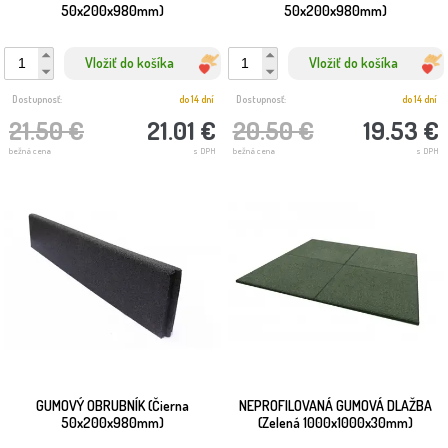
50x200x980mm)
50x200x980mm)
Vložiť do košíka
Vložiť do košíka
Dostupnosť:
do 14 dní
Dostupnosť:
do 14 dní
21.50 €
21.01 €
20.50 €
19.53 €
bežná cena
s DPH
bežná cena
s DPH
GUMOVÝ OBRUBNÍK (Čierna
NEPROFILOVANÁ GUMOVÁ DLAŽBA
50x200x980mm)
(Zelená 1000x1000x30mm)