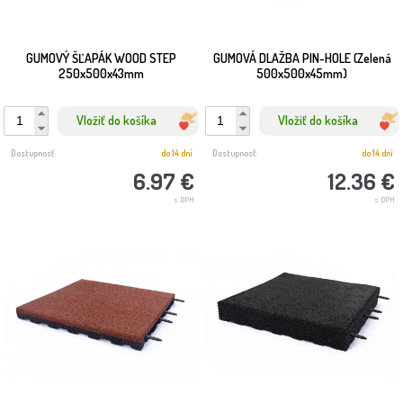
GUMOVÝ ŠĽAPÁK WOOD STEP
GUMOVÁ DLAŽBA PIN-HOLE (Zelená
250x500x43mm
500x500x45mm)
Vložiť do košíka
Vložiť do košíka
Dostupnosť:
do 14 dní
Dostupnosť:
do 14 dní
6.97 €
12.36 €
s DPH
s DPH