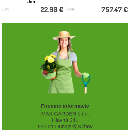
'Jon...
22.90 €
757.47 €
s DPH
s DPH
Firemné informácie
MAX GARDEN s.r.o.
Hlavná 241
930 21 Dunajský Klátov