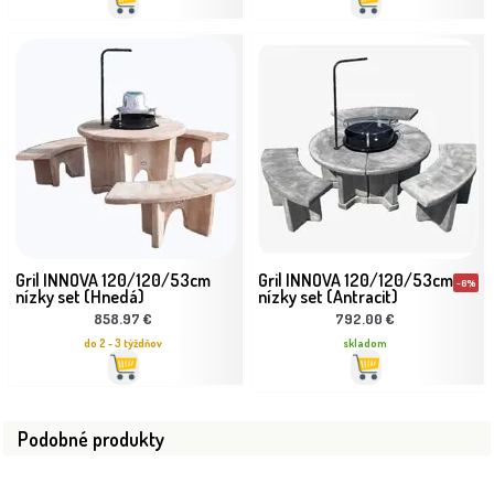
Gril INNOVA 120/120/53cm
Gril INNOVA 120/120/53cm
-6%
nízky set (Hnedá)
nízky set (Antracit)
858.97 €
792.00 €
do 2 - 3 týždňov
skladom
Podobné produkty