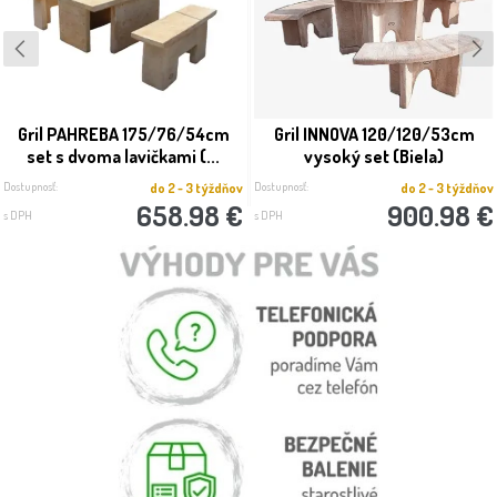
Gril PAHREBA 175/76/54cm
Gril INNOVA 120/120/53cm
set s dvoma lavičkami (...
vysoký set (Biela)
Dostupnosť:
Dostupnosť:
do 2 - 3 týždňov
do 2 - 3 týždňov
658.98 €
900.98 €
s DPH
s DPH