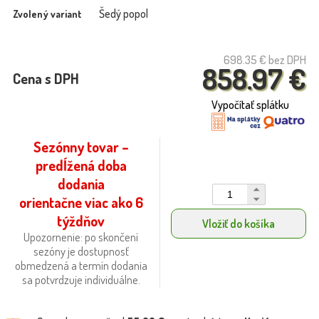
Šedý popol
Zvolený variant
698.35 €
bez DPH
858.97 €
Cena s DPH
Vypočítať splátku
Sezónny tovar –
predĺžená doba
dodania
orientačne viac ako 6
týždňov
Vložiť do košíka
Upozornenie: po skončení
sezóny je dostupnosť
obmedzená a termín dodania
sa potvrdzuje individuálne.