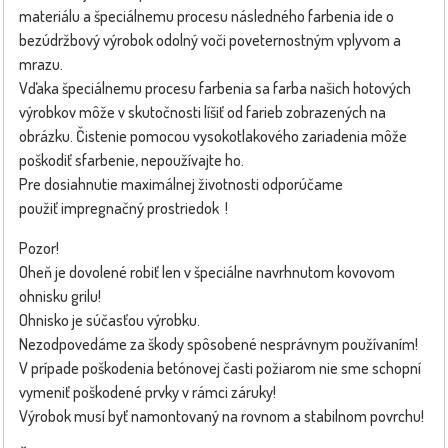
materiálu a špeciálnemu procesu následného farbenia ide o
bezúdržbový výrobok odolný voči poveternostným vplyvom a
mrazu.
Vďaka špeciálnemu procesu farbenia sa farba našich hotových
výrobkov môže v skutočnosti líšiť od farieb zobrazených na
obrázku. Čistenie pomocou vysokotlakového zariadenia môže
poškodiť sfarbenie, nepoužívajte ho.
Pre dosiahnutie maximálnej životnosti odporúčame
použiť impregnačný prostriedok !
Pozor!
Oheň je dovolené robiť len v špeciálne navrhnutom kovovom
ohnisku grilu!
Ohnisko je súčasťou výrobku.
Nezodpovedáme za škody spôsobené nesprávnym používaním!
V prípade poškodenia betónovej časti požiarom nie sme schopní
vymeniť poškodené prvky v rámci záruky!
Výrobok musí byť namontovaný na rovnom a stabilnom povrchu!