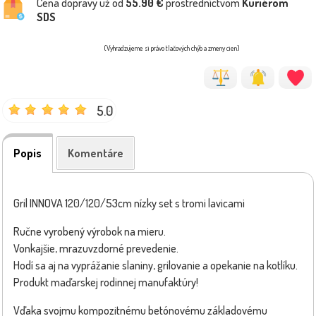
Cena dopravy už od
55.90 €
prostredníctvom
Kuriérom
SDS
(Vyhradzujeme si právo tlačových chýb a zmeny cien)
5.0
Popis
Komentáre
Gril INNOVA 120/120/53cm nízky set s tromi lavicami
Ručne vyrobený výrobok na mieru.
Vonkajšie, mrazuvzdorné prevedenie.
Hodí sa aj na vyprážanie slaniny, grilovanie a opekanie na kotlíku.
Produkt maďarskej rodinnej manufaktúry!
Vďaka svojmu kompozitnému betónovému základovému