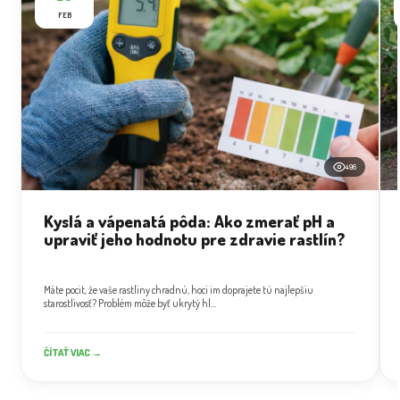
FEB
496
Kyslá a vápenatá pôda: Ako zmerať pH a
upraviť jeho hodnotu pre zdravie rastlín?
Máte pocit, že vaše rastliny chradnú, hoci im doprajete tú najlepšiu
starostlivosť? Problém môže byť ukrytý hl...
ČÍTAŤ VIAC →