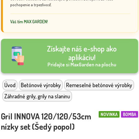
pochopenie a trpezlivosť.
Váš tím MAX GARDEN!
Získajte náš e-shop ako
aplikáciu!
Pridajte si MaxGarden na plochu
Úvod
Betónové výrobky
Remeselné betónové výrobky
Záhradné grily, grily na slaninu
Gril INNOVA 120/120/53cm
NOVINKA
BOMBA
nízky set (Šedý popol)