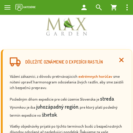
DÔLEŽITÉ OZNÁMENIE O EXPEDÍCII RASTLÍN
Vážení zákazníci, z dôvodu pretrvávajúcich
extrémnych horúčav
sme
nútení upraviť harmonogram odosielania živých rastlín, aby sme zaistili
ich bezpečnú prepravu.
streda
Posledným dňom expedície pre celé územie Slovenska je
.
juhozápadný región
Výnimkou je iba
, pre ktorý platí posledný
štvrtok
termín expedície vo
.
Všetky objednávky prijaté po týchto termínoch budú z bezpečnostných
dôvodov odoslané až nasledujúci pondelok. Ďakujeme za vaše