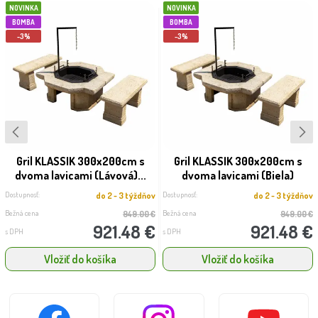
NOVINKA
NOVINKA
BOMBA
BOMBA
-3%
-3%
Gril KLASSIK 300x200cm s
Gril KLASSIK 300x200cm s
dvoma lavicami (Lávová)...
dvoma lavicami (Biela)
Dostupnosť:
Dostupnosť:
do 2 - 3 týždňov
do 2 - 3 týždňov
Bežná cena
Bežná cena
949.00 €
949.00 €
921.48 €
921.48 €
s DPH
s DPH
Vložiť do košíka
Vložiť do košíka