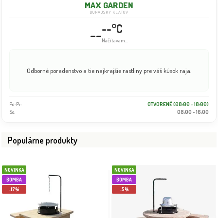
MAX GARDEN
DUNAJSKÝ KLÁTOV
--°C
--
Načítavam...
Odborné poradenstvo a tie najkrajšie rastliny pre váš kúsok raja.
Po-Pi:
OTVORENÉ (08:00 - 18:00)
So:
08:00 - 16:00
Populárne produkty
NOVINKA
NOVINKA
BOMBA
BOMBA
-17%
-5%