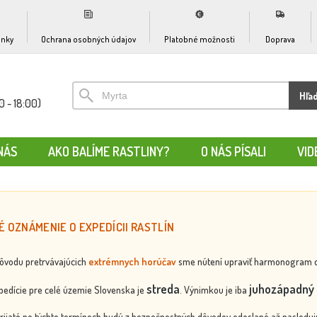
nky
Ochrana osobných údajov
Platobné možnosti
Doprava
Hľa
0 - 18:00)
NÁS
AKO BALÍME RASTLINY?
O NÁS PÍSALI
VID
É OZNÁMENIE O EXPEDÍCII RASTLÍN
dôvodu pretrvávajúcich
extrémnych horúčav
sme nútení upraviť harmonogram odos
streda
juhozápadný 
edície pre celé územie Slovenska je
. Výnimkou je iba
rijaté po týchto termínoch budú z bezpečnostných dôvodov odoslané až nasledujú