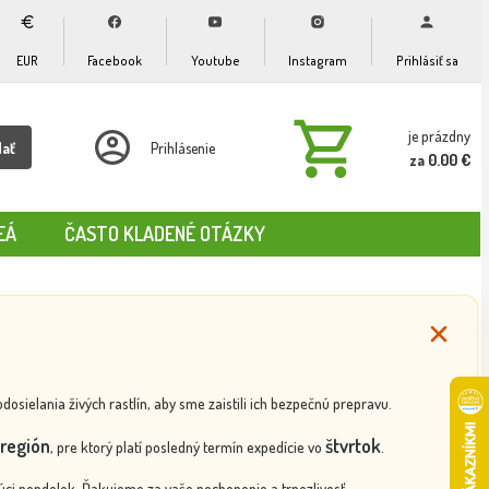
EUR
Facebook
Youtube
Instagram
Prihlásiť sa
je prázdny
dať
Prihlásenie
za 0.00 €
EÁ
ČASTO KLADENÉ OTÁZKY
ielania živých rastlín, aby sme zaistili ich bezpečnú prepravu.
región
štvrtok
, pre ktorý platí posledný termín expedície vo
.
ci pondelok. Ďakujeme za vaše pochopenie a trpezlivosť.