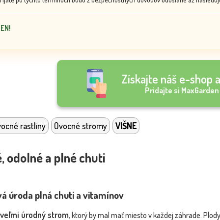
DEN!
Získajte náš e-shop a
Pridajte si MaxGarden
ocné rastliny
Ovocné stromy
VIŠNE
, odolné a plné chuti
ivá úroda plná chuti a vitamínov
 veľmi úrodný strom
, ktorý by mal mať miesto v každej záhrade. Plod