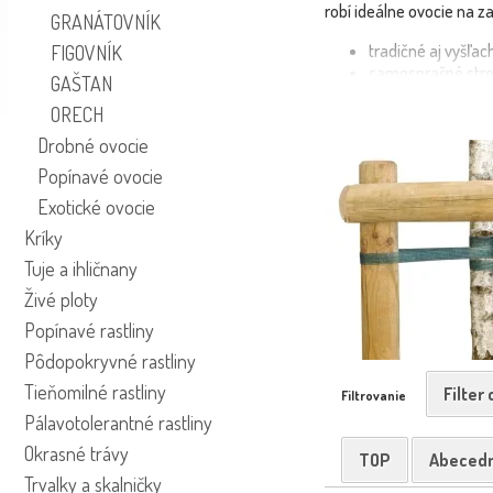
robí ideálne ovocie na 
GRANÁTOVNÍK
tradičné aj vyšľac
FIGOVNÍK
samosprašné stro
GAŠTAN
kontajnerované ra
ORECH
💡 Višne odporúčame k
Drobné ovocie
dobre znášajú mrazy, sú
Popínavé ovocie
višne z Maxgarden.sk
Exotické ovocie
Kríky
Tuje a ihličnany
Živé ploty
Popínavé rastliny
Pôdopokryvné rastliny
Tieňomilné rastliny
Filter
Filtrovanie
Pálavotolerantné rastliny
Okrasné trávy
TOP
Abeced
Trvalky a skalničky