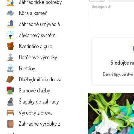
Záhradnícke potreby
Dostupnosť:
Kôra a kameň
Záhradné umývadlá
Závlahový systém
Kvetináče a gule
Betónové výrobky
Sledujte 
Fontány
Denné tipy, čerstv
Dlažby,Imitácia dreva
Gumové dlažby
Šlapáky do záhrady
Výrobky z dreva
Záhradné výrobky z