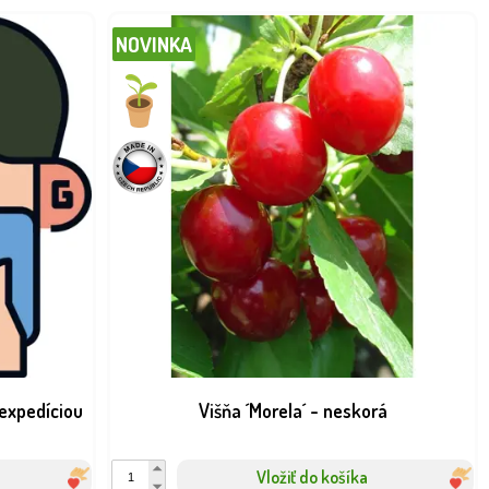
NOVINKA
expedíciou
Višňa ´Morela´ - neskorá
Vložiť do košíka