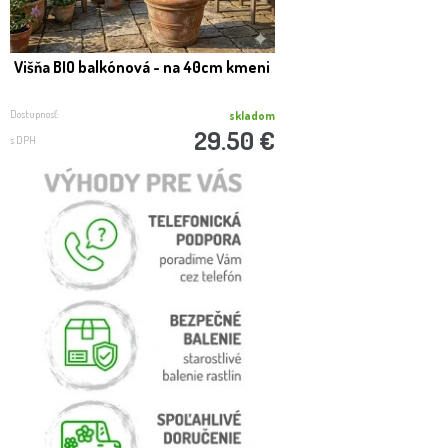
Višňa BIO balkónová - na 40cm kmeni
SLUŽBA REAL FOTO -
expedíci
Dostupnosť:
Dostupnosť:
skladom
29.50 €
s DPH
s DPH