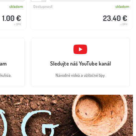
skladom
Dostupnosť:
skladom
1.00 €
23.40 €
s DPH
s DPH
ram
Sledujte náš YouTube kanál
kulisia.
Návodné videá a užitočné tipy.