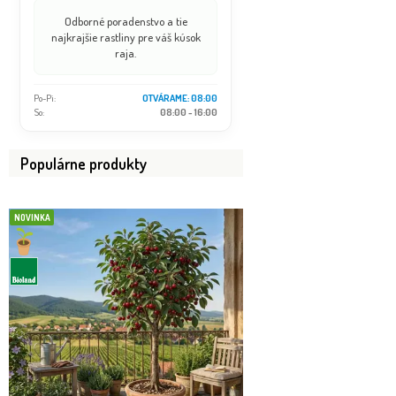
Odborné poradenstvo a tie
najkrajšie rastliny pre váš kúsok
raja.
Po-Pi:
OTVÁRAME: 08:00
So:
08:00 - 16:00
Populárne produkty
NOVINKA
BOMBA
VIP FOTKA