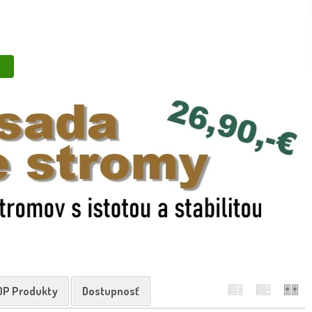
od jari do jesene
 Vďaka kontajnerovaniu je možná výsadba
. Višne
 šetrne a spoľahlivo
Objednajte si kvalitné
až k vám domov.
OP Produkty
Dostupnosť