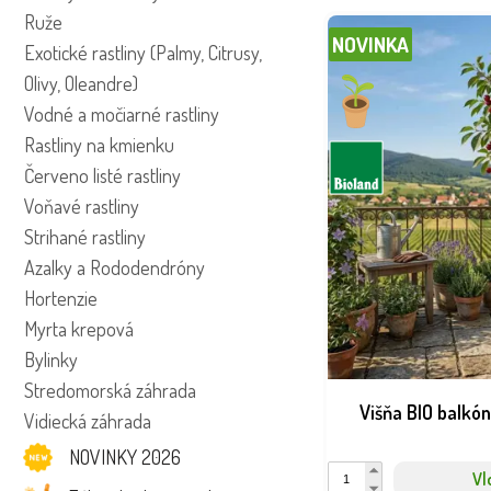
Ruže
NOVINKA
Exotické rastliny (Palmy, Citrusy,
Olivy, Oleandre)
Vodné a močiarné rastliny
Rastliny na kmienku
Červeno listé rastliny
Voňavé rastliny
Strihané rastliny
Azalky a Rododendróny
Hortenzie
Myrta krepová
Bylinky
Stredomorská záhrada
Višňa BIO balkó
Vidiecká záhrada
NOVINKY 2026
Vl