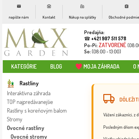
napíšte nám
Kontakt
Nákup na splátky
Obchodné podmie
Predajňa:
☎
+421 907 511 578
ZATVORENÉ
Po-Pi:
(08:0
So:
(08:00 - 13:00)
KATEGÓRIE
BLOG
MOJA ZÁHRADA
O 
Rastliny
Interaktívna záhrada
DÔLEŽIT
TOP najpredávanejšie
Rastliny s koreňovým balom
Vážení zákazníci, z 
Stromy
Posledným dňom exp
Ovocné rastliny
Ovocné stromy
Všetky objednávky p