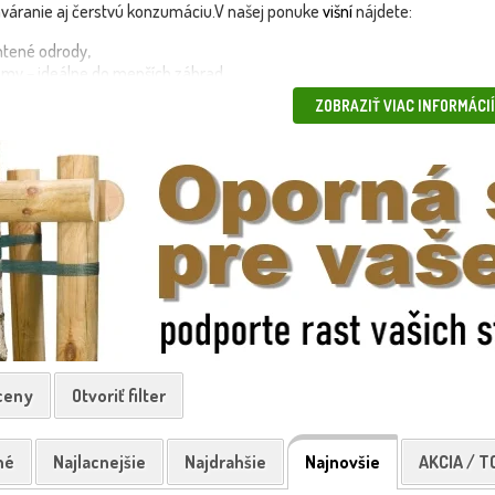
zaváranie aj čerstvú konzumáciu.V našej ponuke
višní
nájdete:
htené odrody,
my – ideálne do menších záhrad,
stliny (všetky naše rastliny) pripravené na okamžitú výsadbu.
ZOBRAZIŤ VIAC INFORMÁCIÍ
ombinovať s
čerešňami
pre širšiu pestrosť chutí a predĺženie zberu.🌱
rýchlo,
 vhodné aj do vyšších polôh.🚚 Doručujeme vlastnou dopravou –
 – pre chutné plody každý rok
🍒
 ceny
Otvoriť filter
né
Najlacnejšie
Najdrahšie
Najnovšie
AKCIA / T