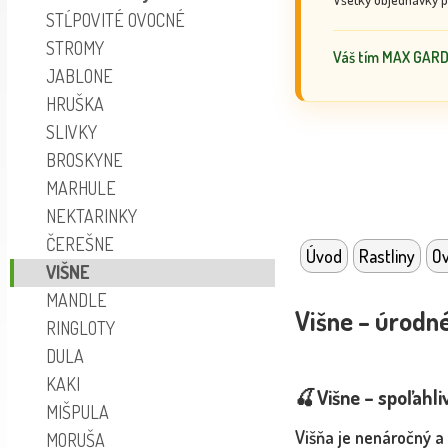
STĹPOVITÉ OVOCNÉ
STROMY
Váš tím MAX GAR
JABLONE
HRUŠKA
SLIVKY
BROSKYNE
MARHULE
NEKTARINKY
ČEREŠNE
Úvod
Rastliny
Ov
VIŠNE
MANDLE
Višne – úrodné
RINGLOTY
DULA
KAKI
🍒 Višne – spoľahl
MIŠPULA
Višňa je nenáročný a
MORUŠA