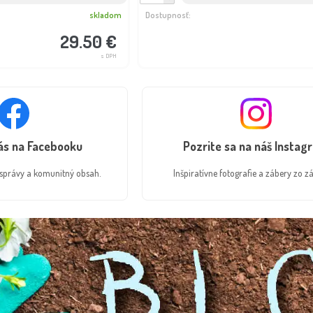
skladom
Dostupnosť:
29.50 €
s DPH
nás na Facebooku
Pozrite sa na náš Instag
é správy a komunitný obsah.
Inšpiratívne fotografie a zábery zo zá