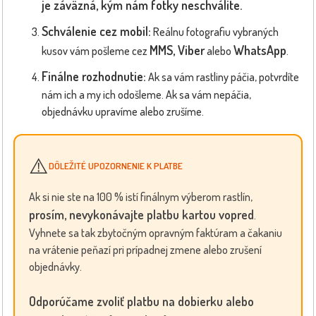
je záväzná, kým nám fotky neschválite.
Schválenie cez mobil:
Reálnu fotografiu vybraných
MMS, Viber
WhatsApp
kusov vám pošleme cez
alebo
.
Finálne rozhodnutie:
Ak sa vám rastliny páčia, potvrdíte
nám ich a my ich odošleme. Ak sa vám nepáčia,
objednávku upravíme alebo zrušíme.
⚠️
DÔLEŽITÉ UPOZORNENIE K PLATBE
Ak si nie ste na 100 % istí finálnym výberom rastlín,
prosím, nevykonávajte platbu kartou vopred
.
Vyhnete sa tak zbytočným opravným faktúram a čakaniu
na vrátenie peňazí pri prípadnej zmene alebo zrušení
objednávky.
Odporúčame zvoliť platbu na dobierku alebo