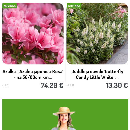
NOVINKA
NOVINKA
Azalka - Azalea japonica 'Rosa´
Buddleja davidii ´Butterfly
- na 50/80cm km...
Candy Little White´ ...
74.20 €
13.30 €
s DPH
s DPH