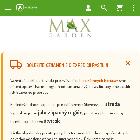
DÔLEŽITÉ OZNÁMENIE O EXPEDÍCII RASTLÍN
Vážení zákazníci, z dôvodu pretrvávajúcich
extrémnych horúčav
sme
nútení upraviť harmonogram odosielania živých rastlín, aby sme zaistili
ich bezpečnú prepravu.
streda
Posledným dňom expedície pre celé územie Slovenska je
.
juhozápadný región
Výnimkou je iba
, pre ktorý platí posledný
štvrtok
termín expedície vo
.
Všetky objednávky prijaté po týchto termínoch budú z bezpečnostných
dôvodov odoslané až nasledujúci pondelok. Ďakujeme za vaše