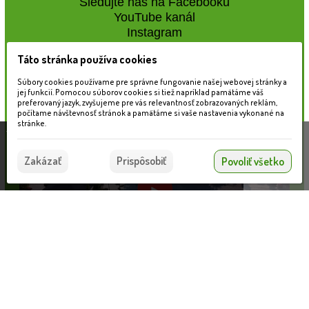
Sledujte nás na Facebooku
YouTube kanál
Instagram
Táto stránka používa cookies
Naše záhradné centrum
Súbory cookies používame pre správne fungovanie našej webovej stránky a
jej funkcií. Pomocou súborov cookies si tiež napríklad pamätáme váš
preferovaný jazyk, zvyšujeme pre vás relevantnosť zobrazovaných reklám,
počítame návštevnosť stránok a pamätáme si vaše nastavenia vykonané na
stránke.
Táto stránka používa súbory cookies, ktoré nám
pomáhajú poskytovať služby. Používaním našich
Súhlasím
Zakázať
Prispôsobiť
Povoliť všetko
služieb vyjadrujete súhlas s používaním súborov
cookies.
Viac informácií nájdete tu.
SLUŽBA REAL FOTO - Fotka pred expedíciou
Informácie pre zákazníkov
VLOŽIŤ DO KOŠÍKA
1.00 €
Blog
Obchodné podmienky