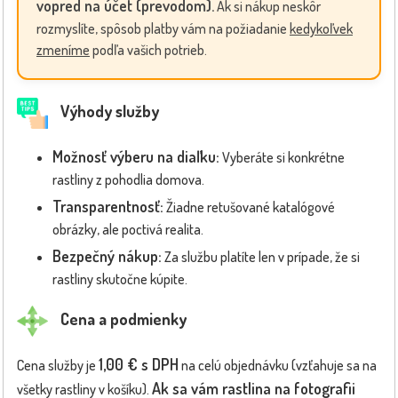
vopred na účet (prevodom).
Ak si nákup neskôr
rozmyslíte, spôsob platby vám na požiadanie
kedykoľvek
zmeníme
podľa vašich potrieb.
Výhody služby
Možnosť výberu na diaľku:
Vyberáte si konkrétne
rastliny z pohodlia domova.
Transparentnosť:
Žiadne retušované katalógové
obrázky, ale poctivá realita.
Bezpečný nákup:
Za službu platíte len v prípade, že si
rastliny skutočne kúpite.
Cena a podmienky
1,00 € s DPH
Cena služby je
na celú objednávku (vzťahuje sa na
Ak sa vám rastlina na fotografii
všetky rastliny v košíku).