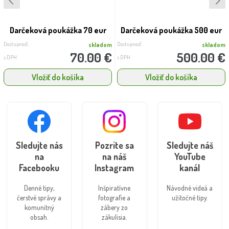
Darčeková poukážka 70 eur
Darčeková poukážka 500 eur
Dostupnosť:
Dostupnosť:
skladom
skladom
70.00 €
500.00 €
s DPH
s DPH
Vložiť do košíka
Vložiť do košíka
Sledujte nás
Pozrite sa
Sledujte náš
na
na náš
YouTube
Facebooku
Instagram
kanál
Denné tipy,
Inšpiratívne
Návodné videá a
čerstvé správy a
fotografie a
užitočné tipy.
komunitný
zábery zo
obsah.
zákulisia.