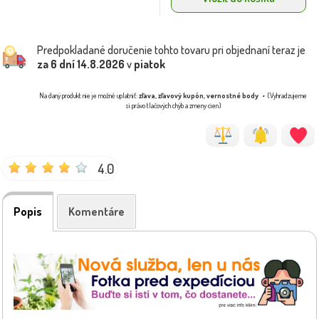
Predpokladané doručenie tohto tovaru pri objednaní teraz je
za 6 dní
14.8.2026
v
piatok
Na daný produkt nie je možné uplatniť:
zľava, zľavový kupón, vernostné body
(Vyhradzujeme
si právo tlačových chýb a zmeny cien)
4.0
Popis
Komentáre