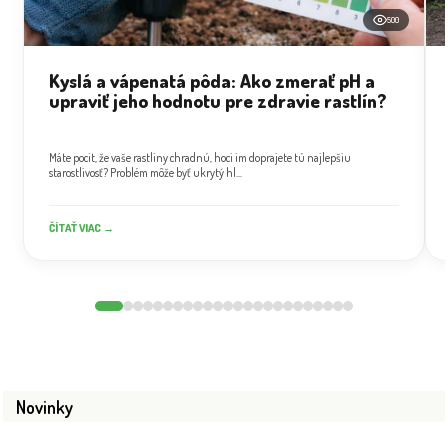
500
Kyslá a vápenatá pôda: Ako zmerať pH a
upraviť jeho hodnotu pre zdravie rastlín?
Máte pocit, že vaše rastliny chradnú, hoci im doprajete tú najlepšiu
starostlivosť? Problém môže byť ukrytý hl...
ČÍTAŤ VIAC →
Novinky