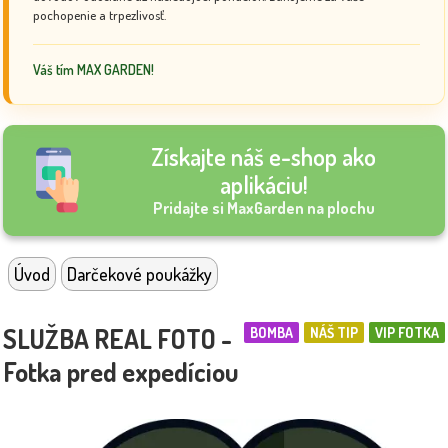
pochopenie a trpezlivosť.
Váš tím MAX GARDEN!
Získajte náš e-shop ako
aplikáciu!
Pridajte si MaxGarden na plochu
Úvod
Darčekové poukážky
SLUŽBA REAL FOTO -
BOMBA
NÁŠ TIP
VIP FOTKA
Fotka pred expedíciou