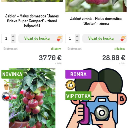
Jabloň - Malus domestica 'James
Jabloň zimná - Malus domestica
Grieve Super Compact' - zimná
'Gloster' - zimná
(stĺpovitá)
Vložiť do košíka
Vložiť do košíka
Dostupnosť:
skladom
Dostupnosť:
skladom
37.70 €
28.60 €
s DPH
s DPH
NOVINKA
BOMBA
VIP FOTKA