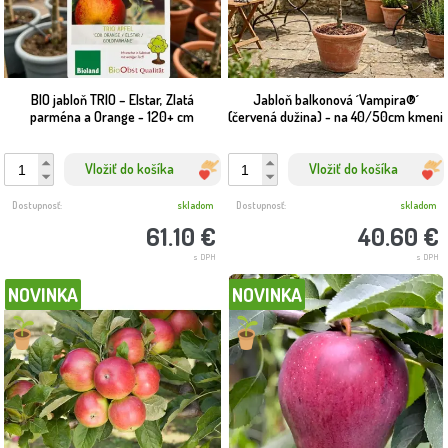
BIO jabloň TRIO – Elstar, Zlatá
Jabloň balkonová ´Vampira®´
parména a Orange - 120+ cm
(červená dužina) - na 40/50cm kmeni
Vložiť do košíka
Vložiť do košíka
Dostupnosť:
skladom
Dostupnosť:
skladom
61.10 €
40.60 €
s DPH
s DPH
NOVINKA
NOVINKA