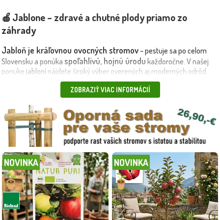
🍎 Jablone – zdravé a chutné plody priamo zo
záhrady
Jabloň je kráľovnou ovocných stromov
– pestuje sa po celom
spoľahlivú, hojnú úrodu
Slovensku a ponúka
každoročne. V našej
ponuke
jabloní
nájdete široký výber overených aj moderných odrôd.
📆 Odrody rozdelené podľa obdobia dozrievania:
ZOBRAZIŤ VIAC INFORMÁCIÍ
letné jablone – skorá úroda, sladká chuť, ideálne na priamu
konzumáciu,
jesenné jablone – aromatické, vhodné na skladovanie,
zimné jablone – trváce a odolné, skladovateľné až do jari.
kontajnerované
🌱 Všetky naše jablone sú
, čo znamená:možnosť
výsadby počas celej sezóny,rýchle ujatie,skoršia úroda.🧺
NOVINKA
NOVINKA
Odporúčame kombinovať s
ďalšími ovocnými stromami
, ako sú hrušky,
slivky či marhule – vytvoríte tak pestrú a bohatú záhradu plnú
vitamínov a chute.🚚 Doručujeme vlastnou dopravou na celom
Slovensku a v pohraničných oblastiach Maďarska a Rakúska –
spoľahlivo, šetrne a rýchlo
Objednajte si kvalitné jablone z
.
Maxgarden.sk – pre úrodu, na ktorú sa môžete spoľahnúť
🍏