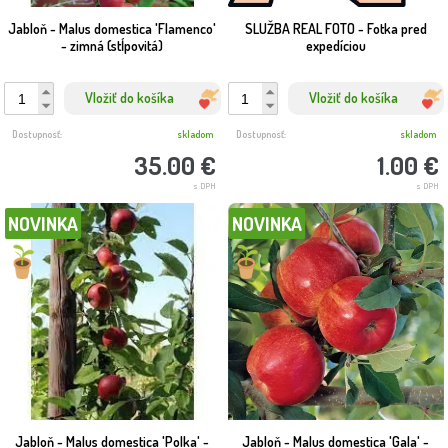
Jabloň - Malus domestica 'Flamenco'
SLUŽBA REAL FOTO - Fotka pred
- zimná (stĺpovitá)
expedíciou
Vložiť do košíka
Vložiť do košíka
Dostupnosť:
skladom
Dostupnosť:
skladom
35.00 €
1.00 €
s DPH
s DPH
NOVINKA
NOVINKA
Jabloň - Malus domestica 'Polka' -
Jabloň - Malus domestica 'Gala' -