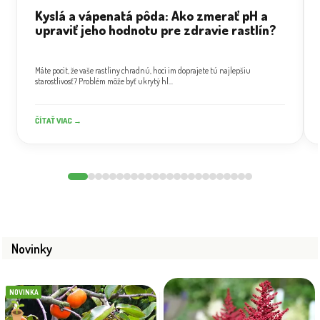
Kyslá a vápenatá pôda: Ako zmerať pH a
upraviť jeho hodnotu pre zdravie rastlín?
Máte pocit, že vaše rastliny chradnú, hoci im doprajete tú najlepšiu
starostlivosť? Problém môže byť ukrytý hl...
ČÍTAŤ VIAC →
Novinky
NOVINKA