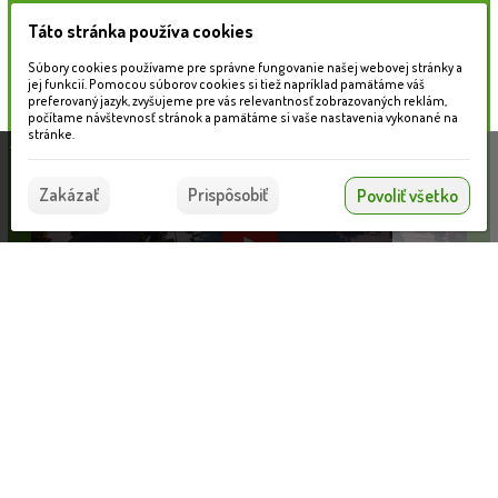
Táto stránka používa cookies
Naše záhradné centrum
Súbory cookies používame pre správne fungovanie našej webovej stránky a
jej funkcií. Pomocou súborov cookies si tiež napríklad pamätáme váš
preferovaný jazyk, zvyšujeme pre vás relevantnosť zobrazovaných reklám,
počítame návštevnosť stránok a pamätáme si vaše nastavenia vykonané na
stránke.
Táto stránka používa súbory cookies, ktoré nám
pomáhajú poskytovať služby. Používaním našich
Súhlasím
Zakázať
Prispôsobiť
Povoliť všetko
služieb vyjadrujete súhlas s používaním súborov
cookies.
Viac informácií nájdete tu.
Informácie pre zákazníkov
Nahrávam...
VLOŽIŤ DO KOŠÍKA
Blog
Obchodné podmienky
Ochrana osobných údajov
Platobné možnosti
Cenník dopravy