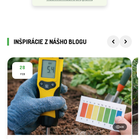
INŠPIRÁCIE Z NÁŠHO BLOGU
28
FEB
499