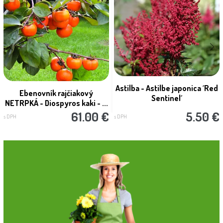
Astilba - Astilbe japonica ´Red
Ebenovník rajčiakový
Sentinel´
NETRPKÁ - Diospyros kaki - ...
61.00 €
5.50 €
s DPH
s DPH