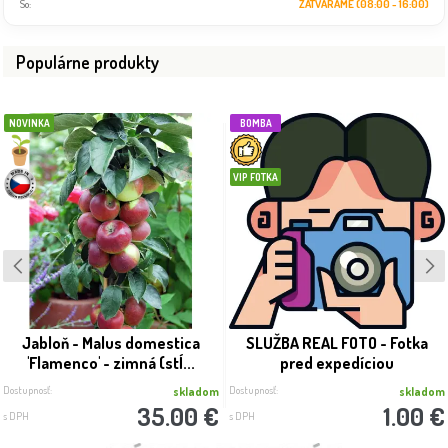
So:
ZATVÁRAME (08:00 - 16:00)
Populárne produkty
NOVINKA
BOMBA
VIP FOTKA
Jabloň - Malus domestica
SLUŽBA REAL FOTO - Fotka
'Flamenco' - zimná (stĺ...
pred expedíciou
Dostupnosť:
Dostupnosť:
skladom
skladom
35.00 €
1.00 €
s DPH
s DPH