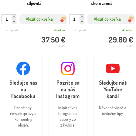
stĺpovitá
skoro zimná
Vložiť do košíka
Vložiť do košíka
Dostupnosť:
skladom
Dostupnosť:
skladom
37.50 €
29.80 €
s DPH
s DPH
Sledujte nás
Pozrite sa
Sledujte náš
na
na náš
YouTube
Facebooku
Instagram
kanál
Denné tipy,
Inšpiratívne
Návodné videá a
čerstvé správy a
fotografie a
užitočné tipy.
komunitný
zábery zo
obsah.
zákulisia.