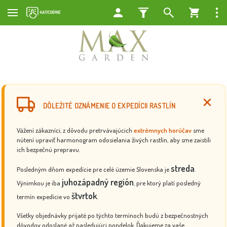
DÔLEŽITÉ OZNÁMENIE O EXPEDÍCII RASTLÍN
Vážení zákazníci, z dôvodu pretrvávajúcich
extrémnych horúčav
sme
nútení upraviť harmonogram odosielania živých rastlín, aby sme zaistili
ich bezpečnú prepravu.
streda
Posledným dňom expedície pre celé územie Slovenska je
.
juhozápadný región
Výnimkou je iba
, pre ktorý platí posledný
štvrtok
termín expedície vo
.
Všetky objednávky prijaté po týchto termínoch budú z bezpečnostných
dôvodov odoslané až nasledujúci pondelok. Ďakujeme za vaše