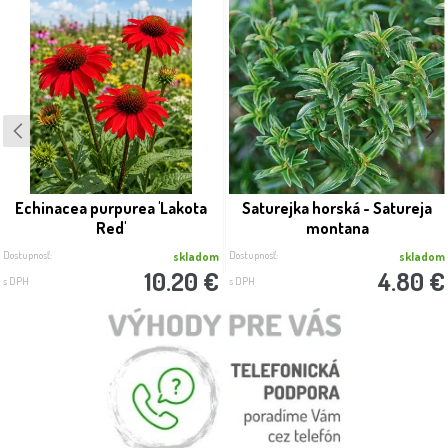
Echinacea purpurea 'Lakota
Saturejka horská - Satureja
Red'
montana
Dostupnosť:
Dostupnosť:
skladom
skladom
10.20 €
4.80 €
s DPH
s DPH