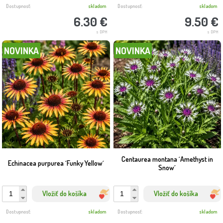
Dostupnosť:
skladom
Dostupnosť:
skladom
6.30 €
9.50 €
s DPH
s DPH
NOVINKA
NOVINKA
Centaurea montana ´Amethyst in
Echinacea purpurea ´Funky Yellow´
Snow´
Vložiť do košíka
Vložiť do košíka
Dostupnosť:
skladom
Dostupnosť:
skladom