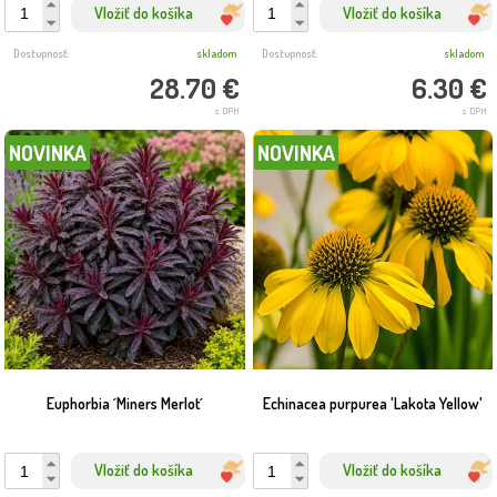
Vložiť do košíka
Vložiť do košíka
Dostupnosť:
skladom
Dostupnosť:
skladom
28.70 €
6.30 €
s DPH
s DPH
NOVINKA
NOVINKA
Euphorbia ´Miners Merlot´
Echinacea purpurea 'Lakota Yellow'
Vložiť do košíka
Vložiť do košíka