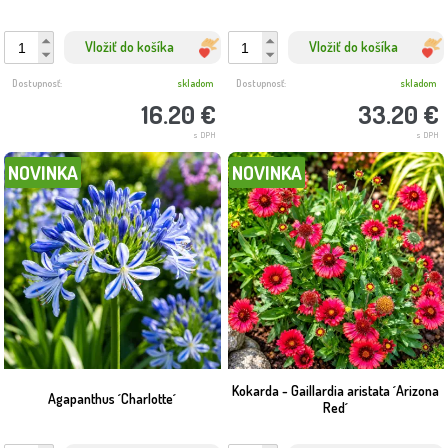
Vložiť do košíka
Vložiť do košíka
Dostupnosť:
skladom
Dostupnosť:
skladom
16.20 €
33.20 €
s DPH
s DPH
NOVINKA
NOVINKA
Kokarda - Gaillardia aristata ´Arizona
Agapanthus ´Charlotte´
Red´