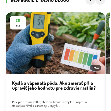
28
FEB
498
Kyslá a vápenatá pôda: Ako zmerať pH a
upraviť jeho hodnotu pre zdravie rastlín?
Máte pocit, že vaše rastliny chradnú, hoci im doprajete tú najlepšiu
starostlivosť? Problém môže byť ukrytý hl...