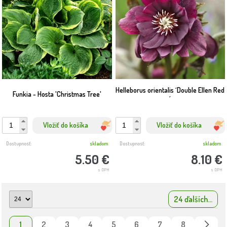
Helleborus orientalis ´Double Ellen Red
Funkia - Hosta 'Christmas Tree'
´
Vložiť do košíka
Vložiť do košíka
Dostupnosť:
skladom
Dostupnosť:
skladom
5.50 €
8.10 €
s DPH
s DPH
24 ďalších...
1
2
3
4
5
6
7
8