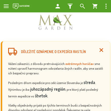
DÔLEŽITÉ OZNÁMENIE O EXPEDÍCII RASTLÍN
Vážení zákazníci, z dôvodu pretrvávajúcich
extrémnych horúčav
sme
nútení upraviť harmonogram odosielania živých rastlín, aby sme zaistili
ich bezpečnú prepravu.
streda
Posledným dňom expedície pre celé územie Slovenska je
.
juhozápadný región
Výnimkou je iba
, pre ktorý platí posledný
štvrtok
termín expedície vo
.
Všetky objednávky prijaté po týchto termínoch budú z bezpečnostných
dôvodov odoslané až nasledujúci pondelok. Ďakujeme za vaše