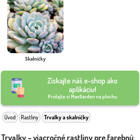
Skalničky
Získajte náš e-shop ako
aplikáciu!
Pridajte si MaxGarden na plochu
Úvod
Rastliny
Trvalky a skalničky
Trvalky – viacročné rastliny pre farebnú