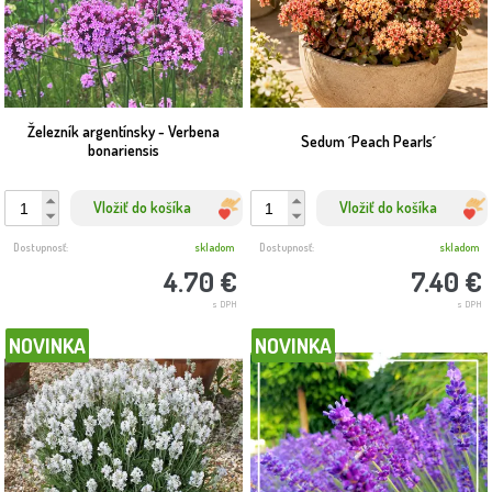
💡 Tip: Skombinujte slnkomilné a tieňomilné druhy podľa orientácie
záhona, a vytvorte tak dynamickú a pestrú výsadbu s minimom
údržby.
Železník argentínsky - Verbena
Sedum ´Peach Pearls´
bonariensis
Vložiť do košíka
Vložiť do košíka
Dostupnosť:
skladom
Dostupnosť:
skladom
4.70 €
7.40 €
s DPH
s DPH
NOVINKA
NOVINKA