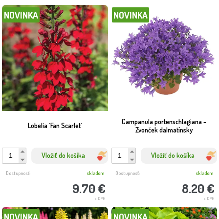
NOVINKA
NOVINKA
Campanula portenschlagiana -
Lobelia ´Fan Scarlet´
Zvonček dalmatínsky
Vložiť do košíka
Vložiť do košíka
Dostupnosť:
skladom
Dostupnosť:
skladom
9.70 €
8.20 €
s DPH
s DPH
NOVINKA
NOVINKA