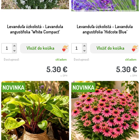
Levanduľa úzkolistá - Lavandula
Levanduľa úzkolistá - Lavandula
angustifolia 'White Compact'
angustifolia 'Hidcote Blue'
Vložiť do košíka
Vložiť do košíka
Dostupnosť:
skladom
Dostupnosť:
skladom
5.30 €
5.30 €
s DPH
s DPH
NOVINKA
NOVINKA