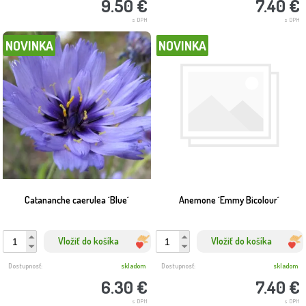
9.50 €
7.40 €
s DPH
s DPH
NOVINKA
NOVINKA
Catananche caerulea ´Blue´
Anemone ´Emmy Bicolour´
Vložiť do košíka
Vložiť do košíka
Dostupnosť:
skladom
Dostupnosť:
skladom
6.30 €
7.40 €
s DPH
s DPH