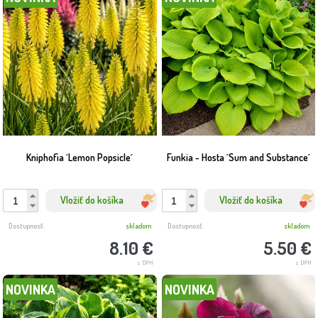
Kniphofia ´Lemon Popsicle´
Funkia - Hosta ´Sum and Substance´
Vložiť do košíka
Vložiť do košíka
Dostupnosť:
skladom
Dostupnosť:
skladom
8.10 €
5.50 €
s DPH
s DPH
NOVINKA
NOVINKA