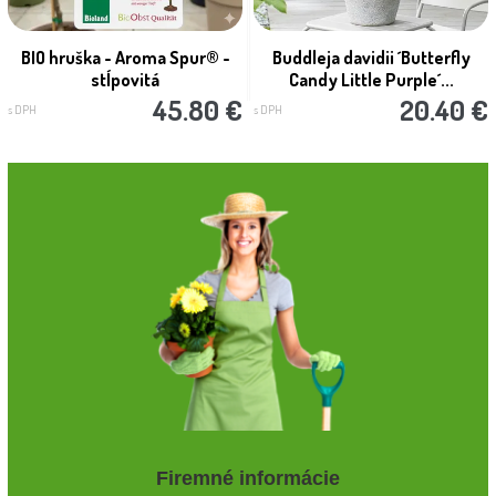
BIO hruška - Aroma Spur® -
Buddleja davidii ´Butterfly
stĺpovitá
Candy Little Purple´...
45.80 €
20.40 €
s DPH
s DPH
Firemné informácie