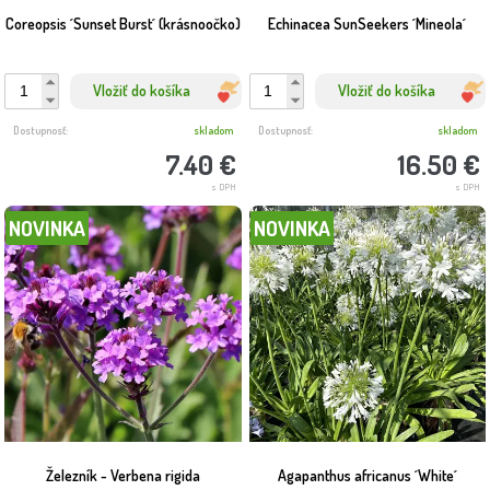
Coreopsis ´Sunset Burst´ (krásnoočko)
Echinacea SunSeekers ´Mineola´
Vložiť do košíka
Vložiť do košíka
Dostupnosť:
skladom
Dostupnosť:
skladom
7.40 €
16.50 €
s DPH
s DPH
NOVINKA
NOVINKA
Železník - Verbena rigida
Agapanthus africanus ´White´