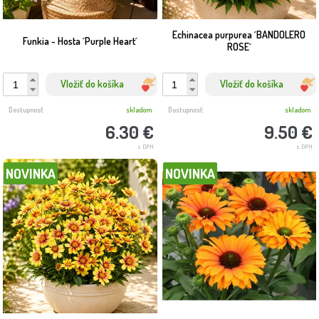
Echinacea purpurea ´BANDOLERO
Funkia - Hosta ´Purple Heart´
ROSE´
Vložiť do košíka
Vložiť do košíka
Dostupnosť:
skladom
Dostupnosť:
skladom
6.30 €
9.50 €
s DPH
s DPH
NOVINKA
NOVINKA