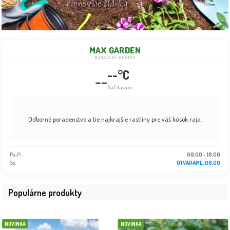
MAX GARDEN
DUNAJSKÝ KLÁTOV
--°C
--
Info dočasne nedostupné
Odborné poradenstvo a tie najkrajšie rastliny pre váš kúsok raja.
Po-Pi:
08:00 - 18:00
So:
08:00 - 16:00
Populárne produkty
NOVINKA
NOVINKA