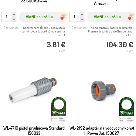
do 600V 314144
Amico+...
Vložiť do košíka
Vložiť do košíka
Dostupnosť:
na externom sklade u dodávateľa
Dostupnosť:
na externom sklade u dodávateľa
(termín dodania a aktuálna cena na
(termín dodania a aktuálna cena na
info.)
info.)
3.81 €
104.30 €
s DPH
s DPH
WL-4710 pištol prúdnicová Standard
WL-2192 adaptér na vodovodný kohút
150033
1'' PowerJet, 1500271