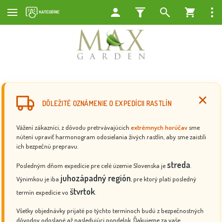
DÔLEŽITÉ OZNÁMENIE O EXPEDÍCII RASTLÍN
Vážení zákazníci, z dôvodu pretrvávajúcich
extrémnych horúčav
sme
nútení upraviť harmonogram odosielania živých rastlín, aby sme zaistili
ich bezpečnú prepravu.
streda
Posledným dňom expedície pre celé územie Slovenska je
.
juhozápadný región
Výnimkou je iba
, pre ktorý platí posledný
štvrtok
termín expedície vo
.
Všetky objednávky prijaté po týchto termínoch budú z bezpečnostných
dôvodov odoslané až nasledujúci pondelok. Ďakujeme za vaše