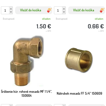
Vložiť do košíka
Vložiť do košíka
Dostupnosť:
skladom
Dostupnosť:
skladom
1.50 €
0.66 €
s DPH
s DPH
Šróbenie kúr. rohové mosadz MF 1 1/4'',
Nátrubok mosadz FF 5/4'' 150609
150664