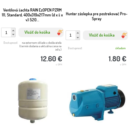
Ventilová šachta RAIN EzOPEN PZRM
Hunter záslepka pre postrekovač Pro-
111, Standard, 400x319x217mm (d x š x
Spray
v) 520...
Vložiť do košíka
Vložiť do košíka
Dostupnosť:
na externom sklade u dodávateľa
(termín dodania a aktuálna cena na
Dostupnosť:
skladom
info.)
1.80 €
12.60 €
s DPH
s DPH