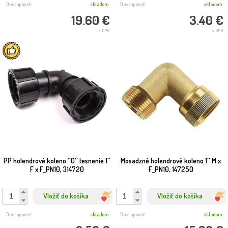
Dostupnosť:
skladom
Dostupnosť:
skladom
19.60 €
3.40 €
s DPH
s DPH
PP holendrové koleno ''O'' tesnenie 1''
Mosadzné holendrové koleno 1'' M x
F x F_PN10, 314720
F_PN10, 147250
Vložiť do košíka
Vložiť do košíka
Dostupnosť:
skladom
Dostupnosť:
skladom