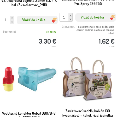
VSA expresná objímka 25mm x 3/4''F,
Pro-Spray 330255
bal /5ks+dierovač_PN10
Vložiť do košíka
Vložiť do košíka
Dostupnosť:
na externom sklade u dodávateľa
(termín dodania a aktuálna cena na
Dostupnosť:
skladom
info.)
3.30 €
1.62 €
s DPH
s DPH
Zavlažovací set Môj balkón (30
Vodotesný konektor (tuba) DBO/B-6,
kvetináčov) + kohút. riad. jednotka