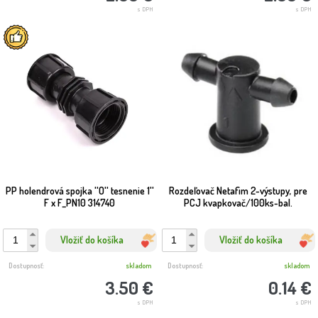
s DPH
s DPH
PP holendrová spojka ''O'' tesnenie 1''
Rozdeľovač Netafim 2-výstupy, pre
F x F_PN10 314740
PCJ kvapkovač/100ks-bal.
Vložiť do košíka
Vložiť do košíka
Dostupnosť:
skladom
Dostupnosť:
skladom
3.50 €
0.14 €
s DPH
s DPH