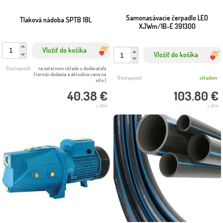
Samonasávacie čerpadlo LEO
Tlaková nádoba SPTB 18L
XJWm/1B-E 391300
Vložiť do košíka
Vložiť do košíka
Dostupnosť:
na externom sklade u dodávateľa
(termín dodania a aktuálna cena na
Dostupnosť:
skladom
info.)
103.80 €
40.38 €
s DPH
s DPH