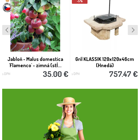
-5%
Jabloň - Malus domestica
Gril KLASSIK 120x120x46cm
'Flamenco' - zimná (stĺ...
(Hnedá)
35.00 €
757.47 €
s DPH
s DPH