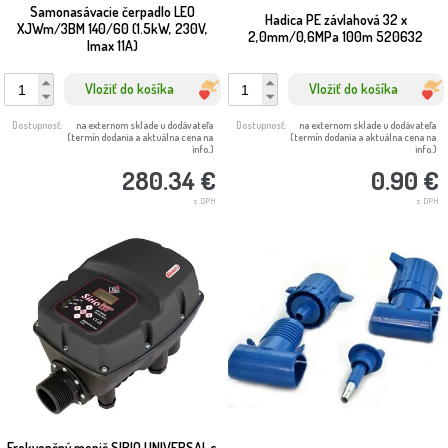
Samonasávacie čerpadlo LEO
Hadica PE závlahová 32 x
XJWm/3BM 140/60 (1.5kW, 230V,
2,0mm/0,6MPa 100m 520632
Imax 11A)
Vložiť do košíka
Vložiť do košíka
Dostupnosť:
na externom sklade u dodávateľa
Dostupnosť:
na externom sklade u dodávateľa
(termín dodania a aktuálna cena na
(termín dodania a aktuálna cena na
info.)
info.)
280.34 €
0.90 €
s DPH
s DPH
Frekvenčný menič SIRIO UNIVERSAL s