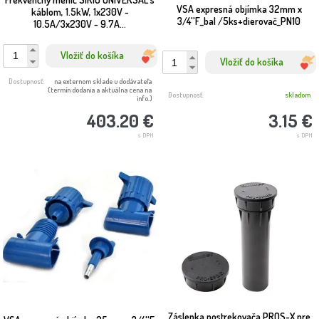
VSA expresná objímka 32mm x
káblom, 1.5kW, 1x230V -
3/4''F_bal /5ks+dierovač_PN10
10.5A/3x230V - 9.7A...
Vložiť do košíka
Vložiť do košíka
Dostupnosť:
na externom sklade u dodávateľa
(termín dodania a aktuálna cena na
Dostupnosť:
skladom
info.)
3.15 €
403.20 €
s DPH
s DPH
Záslepka postrekovača PROS-X pre