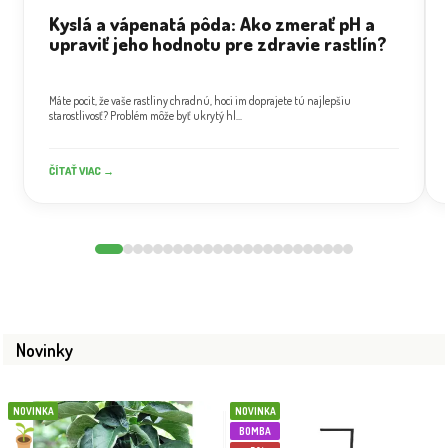
Kyslá a vápenatá pôda: Ako zmerať pH a
upraviť jeho hodnotu pre zdravie rastlín?
Máte pocit, že vaše rastliny chradnú, hoci im doprajete tú najlepšiu
starostlivosť? Problém môže byť ukrytý hl...
ČÍTAŤ VIAC →
Novinky
NOVINKA
NOVINKA
BOMBA