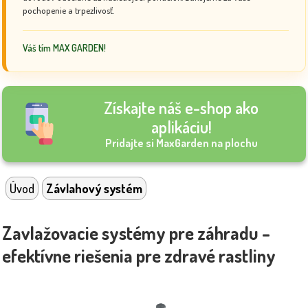
pochopenie a trpezlivosť.
Váš tím MAX GARDEN!
Získajte náš e-shop ako
aplikáciu!
Pridajte si MaxGarden na plochu
Úvod
Závlahový systém
Zavlažovacie systémy pre záhradu –
efektívne riešenia pre zdravé rastliny