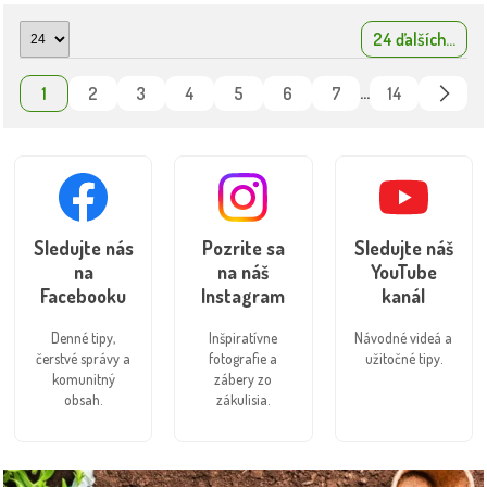
24 ďalších...
1
2
3
4
5
6
7
14
...
Sledujte nás
Pozrite sa
Sledujte náš
na
na náš
YouTube
Facebooku
Instagram
kanál
Denné tipy,
Inšpiratívne
Návodné videá a
čerstvé správy a
fotografie a
užitočné tipy.
komunitný
zábery zo
obsah.
zákulisia.