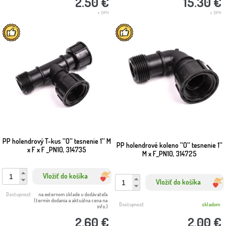
2.50 €
15.30 €
s DPH
s DPH
PP holendrový T-kus ''O'' tesnenie 1'' M
PP holendrové koleno ''O'' tesnenie 1''
x F x F _PN10, 314735
M x F_PN10, 314725
Vložiť do košíka
Vložiť do košíka
Dostupnosť:
na externom sklade u dodávateľa
(termín dodania a aktuálna cena na
Dostupnosť:
skladom
info.)
2.60 €
2.00 €