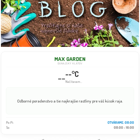
MAX GARDEN
DUNAJSKÝ KLÁTOV
--°C
--
Info dočasne nedostupné
Odborné poradenstvo a tie najkrajšie rastliny pre váš kúsok raja.
Po-Pi:
08:00 - 18:00
So:
08:00 - 16:00