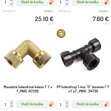
Vložiť do košíka
Vložiť do košíka
Dostupnosť:
skladom
Dostupnosť:
skladom
25.10 €
7.60 €
s DPH
s DPH
Mosadzné holendrové koleno 1'' F x
PP holendrový T-kus ''O'' tesnenie 1'' F
F_PN10, 147200
x F x F _PN10 , 314730
Vložiť do košíka
Vložiť do košíka