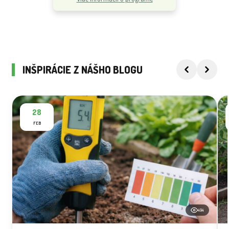
INŠPIRÁCIE Z NÁŠHO BLOGU
28
FEB
494