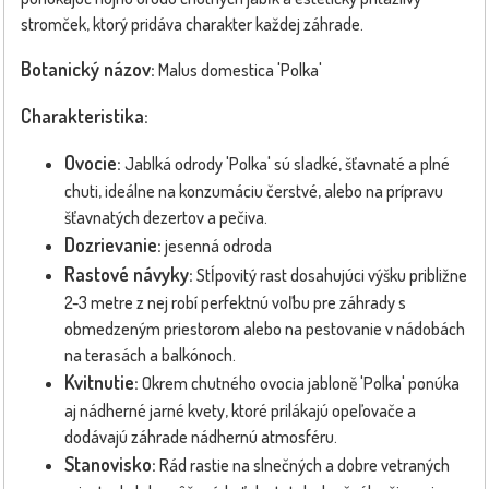
stromček, ktorý pridáva charakter každej záhrade.
Botanický názov:
Malus domestica 'Polka'
Charakteristika:
Ovocie:
Jablká odrody 'Polka' sú sladké, šťavnaté a plné
chuti, ideálne na konzumáciu čerstvé, alebo na prípravu
šťavnatých dezertov a pečiva.
Dozrievanie:
jesenná odroda
Rastové návyky:
Stĺpovitý rast dosahujúci výšku približne
2-3 metre z nej robí perfektnú voľbu pre záhrady s
obmedzeným priestorom alebo na pestovanie v nádobách
na terasách a balkónoch.
Kvitnutie:
Okrem chutného ovocia jabloně 'Polka' ponúka
aj nádherné jarné kvety, ktoré prilákajú opeľovače a
dodávajú záhrade nádhernú atmosféru.
Stanovisko:
Rád rastie na slnečných a dobre vetraných