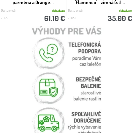
parména a Orange...
'Flamenco' - zimná (stĺ...
Dostupnosť:
Dostupnosť:
skladom
skladom
61.10 €
35.00 €
s DPH
s DPH