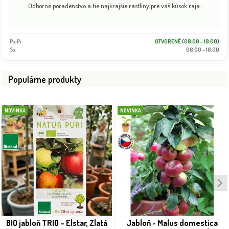
Odborné poradenstvo a tie najkrajšie rastliny pre váš kúsok raja.
Po-Pi:
OTVORENÉ (08:00 - 18:00)
So:
08:00 - 16:00
Populárne produkty
NOVINKA
NOVINKA
BIO jabloň TRIO – Elstar, Zlatá
Jabloň - Malus domestica