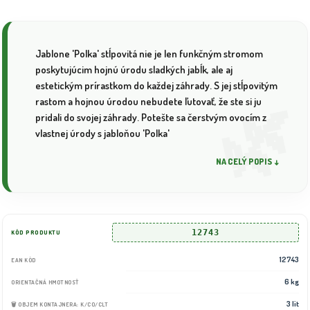
Jablone 'Polka' stĺpovitá nie je len funkčným stromom
poskytujúcim hojnú úrodu sladkých jabĺk, ale aj
estetickým prírastkom do každej záhrady. S jej stĺpovitým
rastom a hojnou úrodou nebudete ľutovať, že ste si ju
pridali do svojej záhrady. Potešte sa čerstvým ovocím z
vlastnej úrody s jabloňou 'Polka'
NA CELÝ POPIS ↓
12743
KÓD PRODUKTU
12743
EAN KÓD
6 kg
ORIENTAČNÁ HMOTNOSŤ
3 lit
🗑️ OBJEM KONTAJNERA: K/CO/CLT