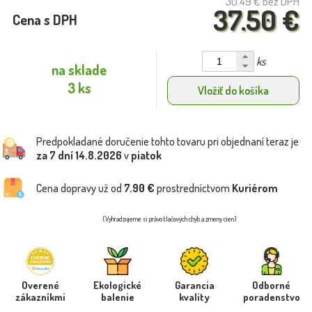
30.49 €
bez DPH
37.50 €
Cena s DPH
ks
na sklade
3 ks
Vložiť do košíka
Predpokladané doručenie tohto tovaru pri objednaní teraz je
za 7 dní
14.8.2026
v
piatok
Cena dopravy už od
7.90 €
prostredníctvom
Kuriérom
(Vyhradzujeme si právo tlačových chýb a zmeny cien)
Overené
Ekologické
Garancia
Odborné
zákazníkmi
balenie
kvality
poradenstvo