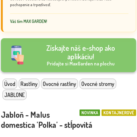
pochopenie a trpezlivosť.
Váš tím MAX GARDEN!
Získajte náš e-shop ako
aplikáciu!
Pridajte si MaxGarden na plochu
Úvod
Rastliny
Ovocné rastliny
Ovocné stromy
JABLONE
Jabloň - Malus
NOVINKA
KONTAJNEROVÉ
domestica 'Polka' - stĺpovitá