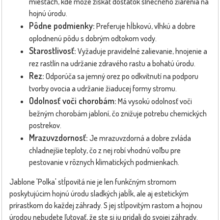
miestach, kde môže získať dostatok slnečného žiarenia na
hojnú úrodu.
Pôdne podmienky:
Preferuje hĺbkovú, vlhkú a dobre
oplodnenú pôdu s dobrým odtokom vody.
Starostlivosť:
Vyžaduje pravidelné zalievanie, hnojenie a
rez rastlín na udržanie zdravého rastu a bohatú úrodu.
Rez:
Odporúča sa jemný orez po odkvitnutí na podporu
tvorby ovocia a udržanie žiaducej formy stromu.
Odolnosť voči chorobám:
Má vysokú odolnosť voči
bežným chorobám jabloní, čo znižuje potrebu chemických
postrekov.
Mrazuvzdornosť:
Je mrazuvzdorná a dobre zvláda
chladnejšie teploty, čo z nej robí vhodnú voľbu pre
pestovanie v rôznych klimatických podmienkach.
Jablone 'Polka' stĺpovitá nie je len funkčným stromom
poskytujúcim hojnú úrodu sladkých jabĺk, ale aj estetickým
prírastkom do každej záhrady. S jej stĺpovitým rastom a hojnou
úrodou nebudete ľutovať, že ste si ju pridali do svojej záhrady.