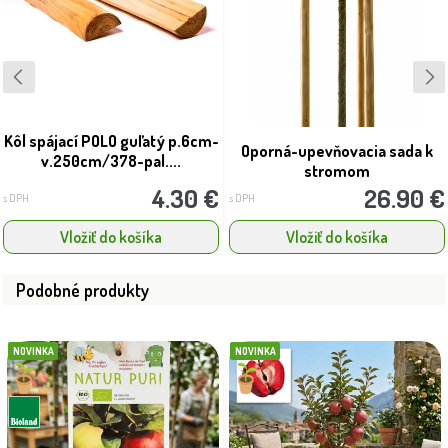
Kôl spájací POLO guľatý p.6cm-
Oporná-upevňovacia sada k
v.250cm/378-pal....
stromom
4.30 €
26.90 €
s DPH
s DPH
Vložiť do košíka
Vložiť do košíka
Podobné produkty
NOVINKA
NOVINKA