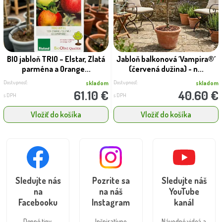
BIO jabloň TRIO – Elstar, Zlatá
Jabloň balkonová ´Vampira®´
parména a Orange...
(červená dužina) - n...
Dostupnosť:
Dostupnosť:
skladom
skladom
61.10 €
40.60 €
s DPH
s DPH
Vložiť do košíka
Vložiť do košíka
Sledujte nás
Pozrite sa
Sledujte náš
na
na náš
YouTube
Facebooku
Instagram
kanál
Denné tipy,
Inšpiratívne
Návodné videá a