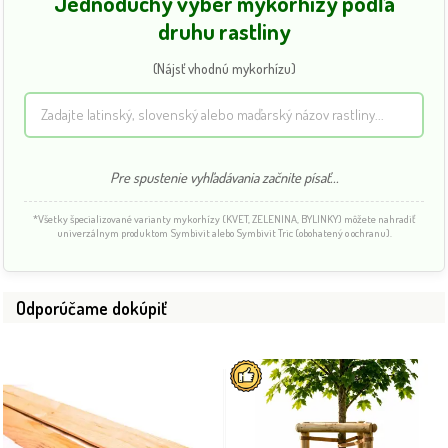
Jednoduchý výber mykorhízy podľa
druhu rastliny
(Nájsť vhodnú mykorhízu)
Pre spustenie vyhľadávania začnite písať...
*Všetky špecializované varianty mykorhízy (KVET, ZELENINA, BYLINKY) môžete nahradiť
univerzálnym produktom Symbivit alebo Symbivit Tric (obohatený o ochranu).
Odporúčame dokúpiť