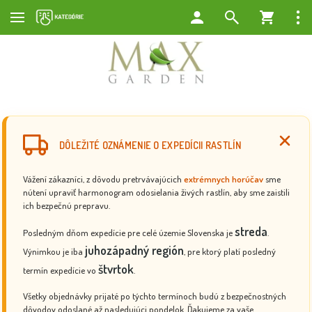
DÔLEŽITÉ OZNÁMENIE O EXPEDÍCII RASTLÍN
Vážení zákazníci, z dôvodu pretrvávajúcich
extrémnych horúčav
sme
nútení upraviť harmonogram odosielania živých rastlín, aby sme zaistili
ich bezpečnú prepravu.
streda
Posledným dňom expedície pre celé územie Slovenska je
.
juhozápadný región
Výnimkou je iba
, pre ktorý platí posledný
štvrtok
termín expedície vo
.
Všetky objednávky prijaté po týchto termínoch budú z bezpečnostných
dôvodov odoslané až nasledujúci pondelok. Ďakujeme za vaše