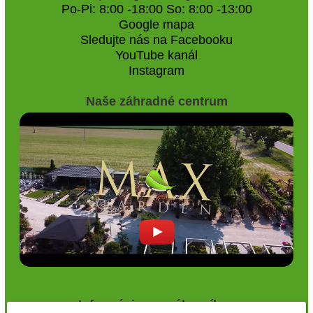
Po-Pi: 8:00 -18:00 So: 8:00 -13:00
Google mapa
Sledujte nás na Facebooku
YouTube kanál
Instagram
Naše záhradné centrum
Informácie pre zákazníkov