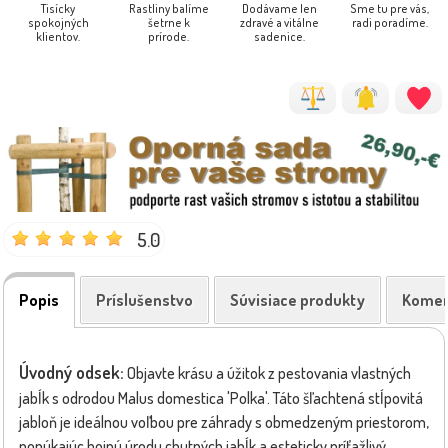
Tisícky
Rastliny balíme
Dodávame len
Sme tu pre vás,
spokojných
šetrne k
zdravé a vitálne
radi poradíme.
klientov.
prírode.
sadenice.
5.0
Popis
Príslušenstvo
Súvisiace produkty
Komen
Úvodný odsek:
Objavte krásu a úžitok z pestovania vlastných
jabĺk s odrodou Malus domestica 'Polka'. Táto šľachtená stĺpovitá
jabloň je ideálnou voľbou pre záhrady s obmedzeným priestorom,
ponúkajúc hojnú úrodu chutných jabĺk a esteticky príťažlivý