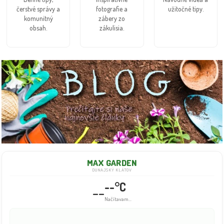
čerstvé správy a
fotografie a
užitočné tipy.
komunitný
zábery zo
obsah.
zákulisia.
MAX GARDEN
DUNAJSKÝ KLÁTOV
--°C
--
Info dočasne nedostupné