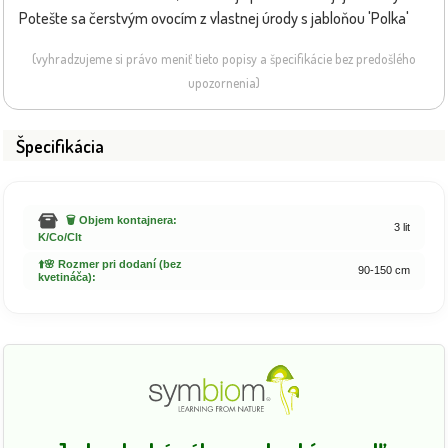
Potešte sa čerstvým ovocím z vlastnej úrody s jabloňou 'Polka'
(vyhradzujeme si právo meniť tieto popisy a špecifikácie bez predošlého
upozornenia)
Špecifikácia
🗑️ Objem kontajnera:
3 lit
K/Co/Clt
⬆️🌸 Rozmer pri dodaní (bez
90-150 cm
kvetináča):