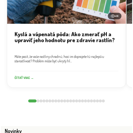
496
Kyslá a vápenatá pôda: Ako zmerať pH a
upraviť jeho hodnotu pre zdravie rastlín?
Máte pocit, že vaše rastliny chradnú, hoci im doprajete tú najlepšiu
starostlivosť? Problém môže byť ukrytý hl...
ČÍTAŤ VIAC →
Novinky