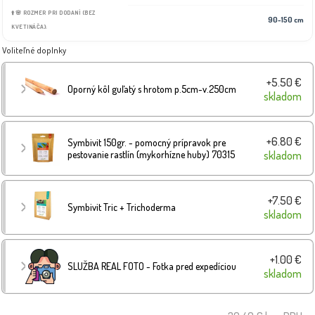
⬆️🌸 ROZMER PRI DODANÍ (BEZ
90-150 cm
KVETINÁČA):
Voliteľné doplnky
+5.50 €
Oporný kôl guľatý s hrotom p.5cm-v.250cm
skladom
+6.80 €
Symbivit 150gr. - pomocný prípravok pre
pestovanie rastlín (mykorhízne huby) 70315
skladom
+7.50 €
Symbivit Tric + Trichoderma
skladom
+1.00 €
SLUŽBA REAL FOTO - Fotka pred expedíciou
skladom