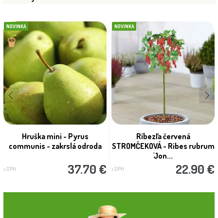
NOVINKA
NOVINKA
Hruška mini - Pyrus
Ríbezľa červená
communis - zakrslá odroda
STROMČEKOVÁ - Ribes rubrum
'Jon...
37.70 €
22.90 €
s DPH
s DPH