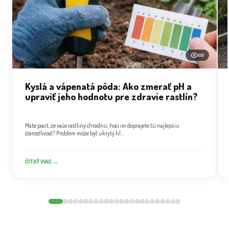
500
Kyslá a vápenatá pôda: Ako zmerať pH a
upraviť jeho hodnotu pre zdravie rastlín?
Máte pocit, že vaše rastliny chradnú, hoci im doprajete tú najlepšiu
starostlivosť? Problém môže byť ukrytý hl...
ČÍTAŤ VIAC →