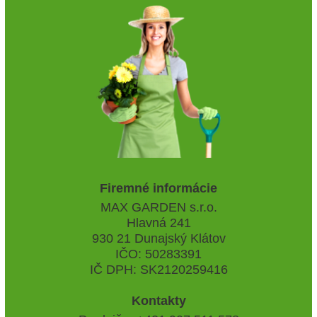
Firemné informácie
MAX GARDEN s.r.o.
Hlavná 241
930 21 Dunajský Klátov
IČO: 50283391
IČ DPH: SK2120259416
Kontakty