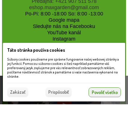
Predajňa: +421 907 511 578
eshop.maxgarden@gmail.com
Po-Pi: 8:00 -18:00 So: 8:00 -13:00
Google mapa
Sledujte nás na Facebooku
YouTube kanál
Instagram
Táto stránka používa cookies
Naše záhradné centrum
Súbory cookies používame pre správne fungovanie našej webovej stránky a
jej funkcií. Pomocou súborov cookies si tiež napríklad pamätáme váš
preferovaný jazyk, zvyšujeme pre vás relevantnosť zobrazovaných reklám,
počítame návštevnosť stránok a pamätáme si vaše nastavenia vykonané na
stránke.
Táto stránka používa súbory cookies, ktoré nám
pomáhajú poskytovať služby. Používaním našich
Súhlasím
Zakázať
Prispôsobiť
Povoliť všetko
služieb vyjadrujete súhlas s používaním súborov
cookies.
Viac informácií nájdete tu.