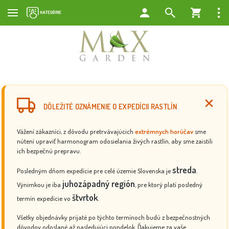
DÔLEŽITÉ OZNÁMENIE O EXPEDÍCII RASTLÍN
Vážení zákazníci, z dôvodu pretrvávajúcich
extrémnych horúčav
sme
nútení upraviť harmonogram odosielania živých rastlín, aby sme zaistili
ich bezpečnú prepravu.
streda
Posledným dňom expedície pre celé územie Slovenska je
.
juhozápadný región
Výnimkou je iba
, pre ktorý platí posledný
štvrtok
termín expedície vo
.
Všetky objednávky prijaté po týchto termínoch budú z bezpečnostných
dôvodov odoslané až nasledujúci pondelok. Ďakujeme za vaše