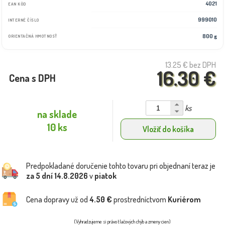
4021
EAN KÓD
999010
INTERNÉ ČÍSLO
800 g
ORIENTAČNÁ HMOTNOSŤ
13.25 €
bez DPH
16.30 €
Cena s DPH
ks
na sklade
10 ks
Vložiť do košíka
Predpokladané doručenie tohto tovaru pri objednaní teraz je
za 5 dní
14.8.2026
v
piatok
Cena dopravy už od
4.50 €
prostredníctvom
Kuriérom
(Vyhradzujeme si právo tlačových chýb a zmeny cien)