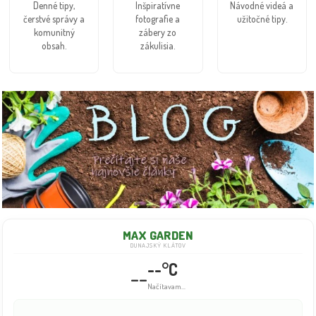
Denné tipy,
Inšpiratívne
Návodné videá a
čerstvé správy a
fotografie a
užitočné tipy.
komunitný
zábery zo
obsah.
zákulisia.
MAX GARDEN
DUNAJSKÝ KLÁTOV
--°C
--
Načítavam...