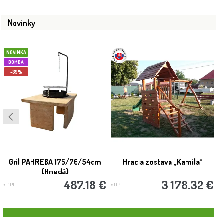
Novinky
NOVINKA
BOMBA
-39%
Gril PAHREBA 175/76/54cm
Hracia zostava „Kamila“
(Hnedá)
487.18 €
3 178.32 €
s DPH
s DPH