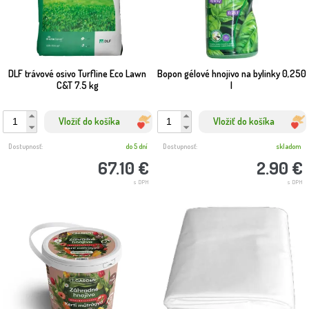
DLF trávové osivo Turfline Eco Lawn
Bopon gélové hnojivo na bylinky 0,250
C&T 7.5 kg
l
Vložiť do košíka
Vložiť do košíka
Dostupnosť:
do 5 dní
Dostupnosť:
skladom
67.10 €
2.90 €
s DPH
s DPH