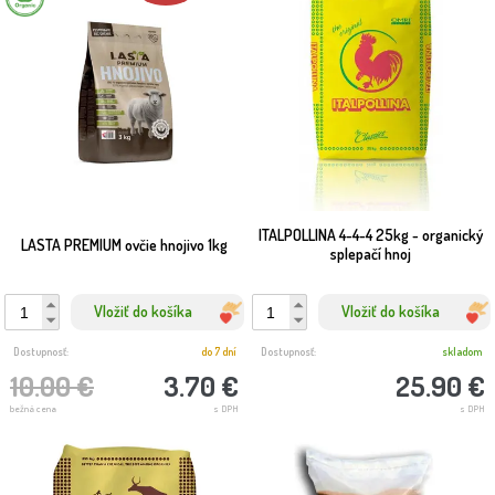
ITALPOLLINA 4-4-4 25kg - organický
LASTA PREMIUM ovčie hnojivo 1kg
splepačí hnoj
Vložiť do košíka
Vložiť do košíka
Dostupnosť:
do 7 dní
Dostupnosť:
skladom
10.00 €
3.70 €
25.90 €
bežná cena
s DPH
s DPH