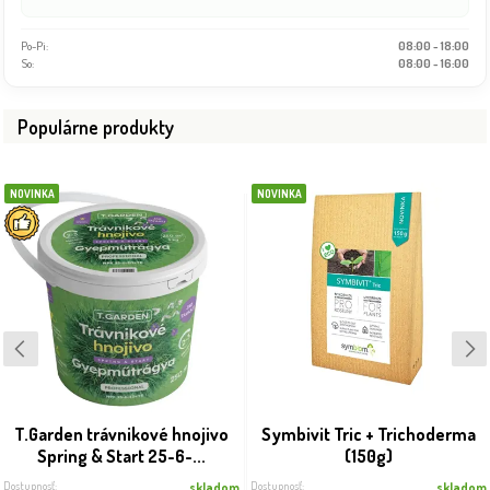
Po-Pi:
08:00 - 18:00
So:
08:00 - 16:00
Populárne produkty
NOVINKA
NOVINKA
T.Garden trávnikové hnojivo
Symbivit Tric + Trichoderma
Spring & Start 25-6-...
(150g)
Dostupnosť:
Dostupnosť:
skladom
skladom