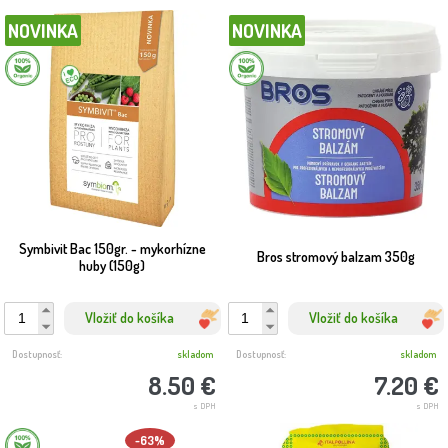
NOVINKA
NOVINKA
Symbivit Bac 150gr. - mykorhízne
Bros stromový balzam 350g
huby (150g)
Vložiť do košíka
Vložiť do košíka
Dostupnosť:
skladom
Dostupnosť:
skladom
8.50 €
7.20 €
s DPH
s DPH
-63%