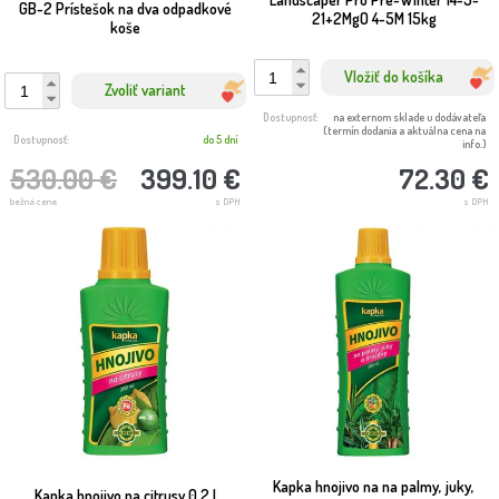
GB-2 Prístešok na dva odpadkové
21+2MgO 4-5M 15kg
koše
Vložiť do košíka
Zvoliť variant
Dostupnosť:
na externom sklade u dodávateľa
(termín dodania a aktuálna cena na
Dostupnosť:
do 5 dní
info.)
530.00 €
399.10 €
72.30 €
bežná cena
s DPH
s DPH
Kapka hnojivo na na palmy, juky,
Kapka hnojivo na citrusy 0,2 l