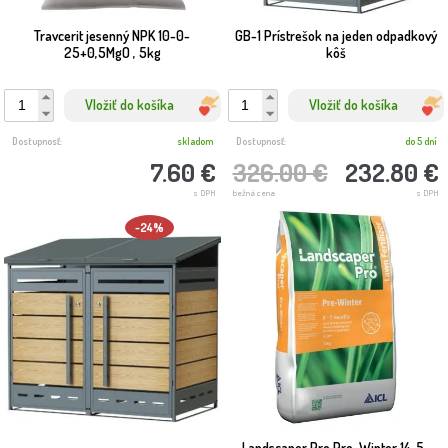
Travcerit jesenný NPK 10-0-
GB-1 Prístrešok na jeden odpadkový
25+0,5MgO , 5kg
kôš
Vložiť do košíka
Vložiť do košíka
Dostupnosť:
skladom
Dostupnosť:
do 5 dní
7.60 €
326.00 €
232.80 €
s DPH
bežná cena
s DPH
-24%
Landscaper Pro Pre-Winter 14-5-