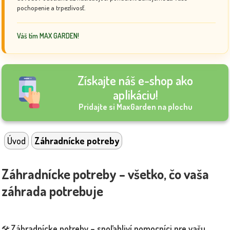
pochopenie a trpezlivosť.
Váš tím MAX GARDEN!
Získajte náš e-shop ako
aplikáciu!
Pridajte si MaxGarden na plochu
Úvod
Záhradnícke potreby
Záhradnícke potreby – všetko, čo vaša
záhrada potrebuje
Záhradnícke potreby – spoľahliví pomocníci pre vašu
🛠️