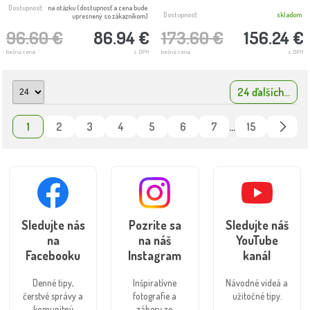
Dostupnosť:
na otázku (dostupnosť a cena bude
Dostupnosť:
skladom
upresnený so zákazníkom)
96.60 €
86.94 €
173.60 €
156.24 €
bežná cena
s DPH
bežná cena
s DPH
24 ďalších...
1
2
3
4
5
6
7
15
...
Sledujte nás
Pozrite sa
Sledujte náš
na
na náš
YouTube
Facebooku
Instagram
kanál
Denné tipy,
Inšpiratívne
Návodné videá a
čerstvé správy a
fotografie a
užitočné tipy.
komunitný
zábery zo