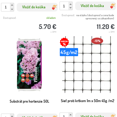
Vložiť do košíka
Vložiť do košíka
Dostupnosť:
na otázku (dostupnosť a cena bude
Dostupnosť:
skladom
upresnený so zákazníkom)
5.70 €
11.20 €
s DPH
s DPH
-10%
45g/m2
Sieť proti krtkom 1m x 50m 45g /m2
Substrát pre hortenzie 50L
Vložiť do košíka