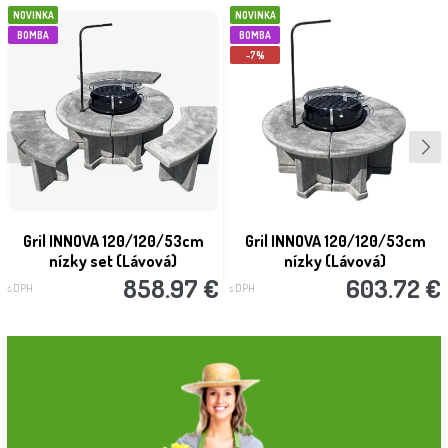
NOVINKA
NOVINKA
BOMBA
BOMBA
-7%
Gril INNOVA 120/120/53cm
Gril INNOVA 120/120/53cm
nízky set (Lávová)
nízky (Lávová)
858.97 €
603.72 €
s DPH
s DPH