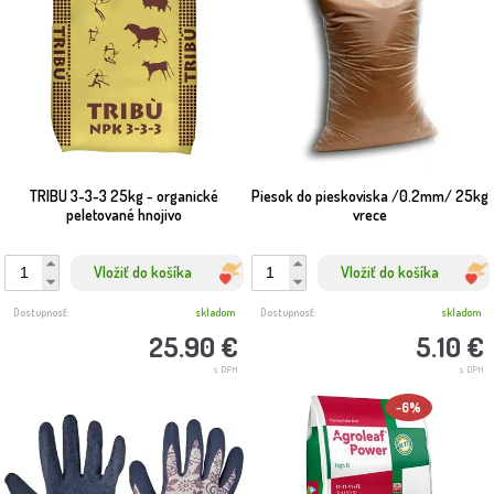
TRIBU 3-3-3 25kg - organické
Piesok do pieskoviska /0.2mm/ 25kg
peletované hnojivo
vrece
Vložiť do košíka
Vložiť do košíka
Dostupnosť:
skladom
Dostupnosť:
skladom
25.90 €
5.10 €
s DPH
s DPH
-6%