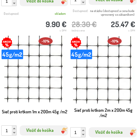
Vložiť do košíka
Dostupnosť:
na otázku (dostupnosť a cena bude
Dostupnosť:
skladom
upresnený so zákazníkom)
9.90 €
28.30 €
25.47 €
s DPH
bežná cena
s DPH
-10%
-10%
45g/m2
45g/m2
Sieť proti krtkom 2m x 200m 45g
Sieť proti krtkom 1m x 200m 45g /m2
/m2
Vložiť do košíka
Vložiť do košíka