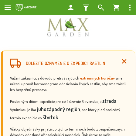
DÔLEŽITÉ OZNÁMENIE O EXPEDÍCII RASTLÍN
Vážení zákazníci, z dôvodu pretrvávajúcich
extrémnych horúčav
sme
nútení upraviť harmonogram odosielania živých rastlín, aby sme zaistili
ich bezpečnú prepravu.
streda
Posledným dňom expedície pre celé územie Slovenska je
.
juhozápadný región
Výnimkou je iba
, pre ktorý platí posledný
štvrtok
termín expedície vo
.
Všetky objednávky prijaté po týchto termínoch budú z bezpečnostných
dôvodov odoslané až nasledujúci pondelok. Ďakujeme za vaše