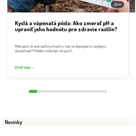
501
Kyslá a vápenatá pôda: Ako zmerať pH a
upraviť jeho hodnotu pre zdravie rastlín?
Máte pocit, že vaše rastliny chradnú, hoci im doprajete tú najlepšiu
starostlivosť? Problém môže byť ukrytý hl...
ČÍTAŤ VIAC →
Novinky