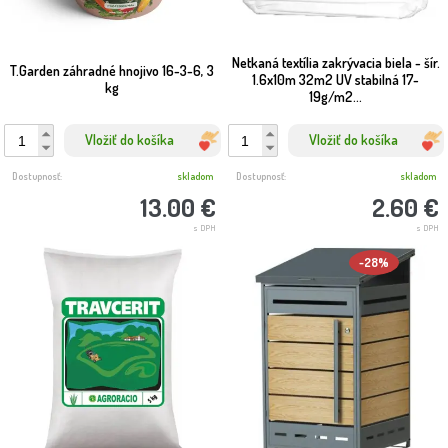
Netkaná textília zakrývacia biela - šír.
T.Garden záhradné hnojivo 16-3-6, 3
1.6x10m 32m2 UV stabilná 17-
kg
19g/m2...
Vložiť do košíka
Vložiť do košíka
Dostupnosť:
skladom
Dostupnosť:
skladom
13.00 €
2.60 €
s DPH
s DPH
-28%