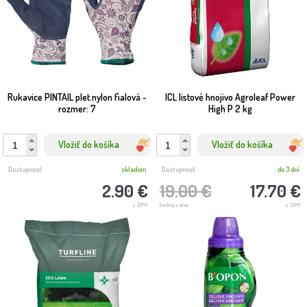
Rukavice PINTAIL plet.nylon fialová -
ICL listové hnojivo Agroleaf Power
rozmer: 7
High P 2 kg
Vložiť do košíka
Vložiť do košíka
Dostupnosť:
skladom
Dostupnosť:
do 3 dní
2.90 €
19.00 €
17.70 €
s DPH
bežná cena
s DPH