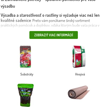
výsadbu
Výsadba a starostlivosť o rastliny si vyžaduje viac než len
kvalitné sadenice
. Preto vám ponúkame široký sortiment
praktických pomôcok a doplnkov, vďaka ktorým bude vaša práca v
záhrade jednoduchšia a efektívnejšia. V kategórii
Záhradnícke potreby
koly a upevňovacie sady k stromom
nájdete:
ZOBRAZIŤ VIAC INFORMÁCIÍ
, ochranné siete
proti vetru a zveri, kvalitné substráty a pestovateľské nádoby, textílie,
zakoreňovače a ďalšie praktické doplnky.
📌 Odporúčané produkty:
Oporná upevňovacia sada k stromom
–
stabilita pre čerstvo vysadené stromy, ochranná sieťovina – ochrana
pred škodcami a vetrom, kokosové šnúry a UV odolné úväzky – pre
bezpečné prichytenie rastlín.
Substráty
Hnojivá
uľahčil prácu pri
🔧 Každý produkt je starostlivo vybraný tak, aby:
výsadbe a údržbe rastlín
, chránil vaše stromy a kry počas
zakoreňovania, predĺžil životnosť a efektívnosť výsadby.
🚛 Doručujeme vlastnou dopravou – rýchlo a bezpečne až k vám
Objednajte si záhradnícke potreby z Maxgarden.sk a
domov.
výsadba pôjde ako po masle
🛠️🌿