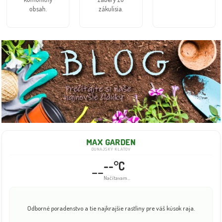
obsah.
zákulisia.
MAX GARDEN
DUNAJSKÝ KLÁTOV
--°C
--
Info dočasne nedostupné
Odborné poradenstvo a tie najkrajšie rastliny pre váš kúsok raja.