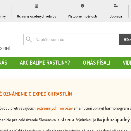
nky
Ochrana osobných údajov
Platobné možnosti
Doprava
Hľa
13:00)
NÁS
AKO BALÍME RASTLINY?
O NÁS PÍSALI
VID
É OZNÁMENIE O EXPEDÍCII RASTLÍN
dôvodu pretrvávajúcich
extrémnych horúčav
sme nútení upraviť harmonogram odos
streda
juhozápadný 
edície pre celé územie Slovenska je
. Výnimkou je iba
rijaté po týchto termínoch budú z bezpečnostných dôvodov odoslané až nasledujú