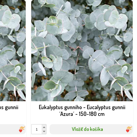
us gunnii
Eukalyptus gunniho - Eucalyptus gunnii
´Azura´ - 150-180 cm
Vložiť do košíka