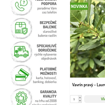
NOVINKA
Vavrín pravý - Laur
Vl