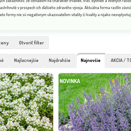
 zákazníkov, že vzhľadom na charakter trvaliek, tráv, byliniek a vodných rastlí
astrihnuté v prospech ich ďalšieho zdravého vývoja. Aktuálna forma rastlín závi
eto formy nie sú negatívnym ukazovateľom vitality či kvality a nijako neovplyvňujú
 ceny
Otvoriť filter
né
Najlacnejšie
Najdrahšie
Najnovšie
AKCIA / T
NOVINKA