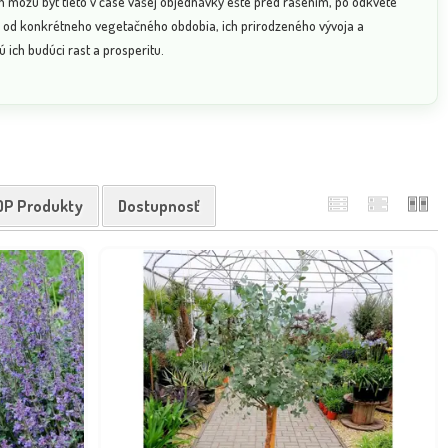
n môžu byť tieto v čase vašej objednávky ešte pred rašením, po odkvete
sí od konkrétneho vegetačného obdobia, ich prirodzeného vývoja a
 ich budúci rast a prosperitu.
OP Produkty
Dostupnosť