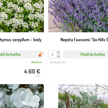
hymus serpyllum - biely
Nepeta faassenii 'Six Hills G
ožiť do košíka
Vložiť do košíka
skladom
Dostupnosť:
4.60 €
s DPH