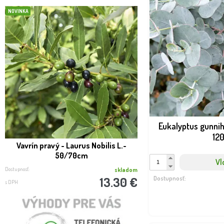
NOVINKA
NOVINKA
Eukalyptus gunnih
12
Vavrín pravý - Laurus Nobilis L.-
Vavrín pravý - Laurus
50/70cm
100/120c
Vl
Dostupnosť:
Dostupnosť:
skladom
13.30 €
Dostupnosť:
s DPH
s DPH