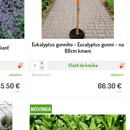
Eukalyptus gunniho - Eucalyptus gunnii - na
iant´
60cm kmeni
Vložiť do košíka
skladom
Dostupnosť:
skladom
5.50 €
66.30 €
s DPH
s DPH
NOVINKA