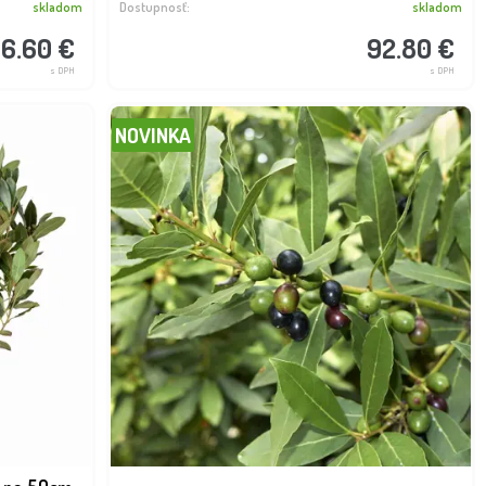
skladom
Dostupnosť:
skladom
16.60 €
92.80 €
s DPH
s DPH
NOVINKA