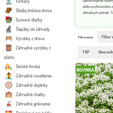
Upozorňujeme vážených
Fontány
alebo profesionálne z
Dlažby,Imitácia dreva
aktuálnych potrieb. Ti
Gumové dlažby
Šlapáky do záhrady
Filter
Filtrovanie
Výrobky z dreva
Záhradné výrobky z
TOP
Abeced
plastu
Detské ihriská
NOVINKA
Záhradné osvetlenie
Záhradné doplnky
Záhradné chatky
Záhradné grilovanie