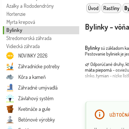
Azalky a Rododendróny
Úvod
Rastliny
By
Hortenzie
Myrta krepová
Bylinky – vôňa
Bylinky
Stredomorská záhrada
Vidiecká záhrada
Bylinky
sú základom kaž
Pestovanie byliniek je 
NOVINKY 2026
🌿 Odporúčané druhy, k
Záhradnícke potreby
mäta pieporná
– osviežu
slnko,
tymian
– nízke lís
Kôra a kameň
🌼 Bylinky sa hodia do 
Záhradné umývadlá
💧 Väčšina druhov prefer
Závlahový systém
💡 Tip: Vysádzajte bylin
Kvetináče a gule
najintenzívnejšiu arómu.
UŽITOČNÁ
Betónové výrobky