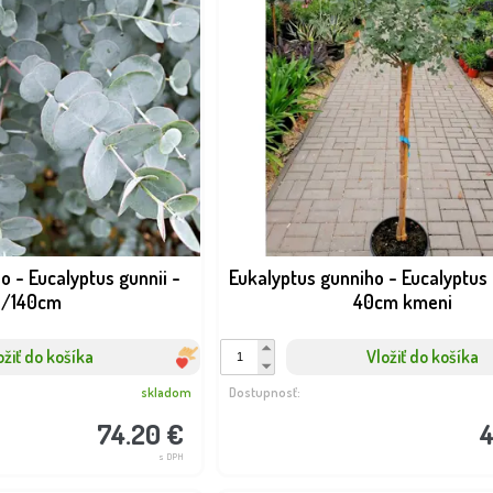
SLUŽBA REAL FOTO - Fotka pred
BOMBA
NOVINKA
expedíciou
VIP FOTKA
o - Eucalyptus gunnii -
Eukalyptus gunniho - Eucalyptus 
0/140cm
40cm kmeni
 Nobilis L.-
Vavrín 
m
ožiť do košíka
Vložiť do košíka
Dostupnosť:
Dostupnosť:
skladom
skladom
1.00 €
25.20 €
skladom
Dostupnosť:
s DPH
s DPH
74.20 €
4
s DPH