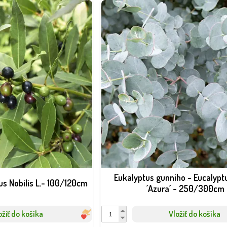
Eukalyptus gunniho - Eucalypt
us Nobilis L.- 100/120cm
´Azura´ - 250/300cm
ožiť do košíka
Vložiť do košíka