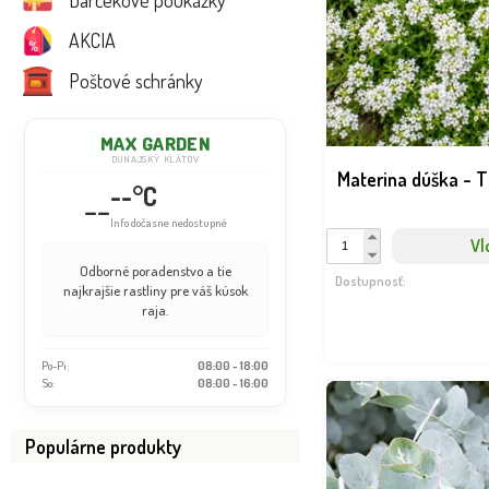
Darčekové poukážky
AKCIA
Poštové schránky
MAX GARDEN
DUNAJSKÝ KLÁTOV
Materina dúška - T
--°C
--
Info dočasne nedostupné
Vl
Odborné poradenstvo a tie
Dostupnosť:
najkrajšie rastliny pre váš kúsok
raja.
Po-Pi:
08:00 - 18:00
So:
OTVÁRAME: 08:00
Populárne produkty