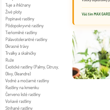
Tuje a ihličnany
Živé ploty
Váš tím MAX GAR
Popínavé rastliny
Pôdopokryvné rastliny
Tieňomilné rastliny
Pálavotolerantné rastliny
Okrasné trávy
Trvalky a skalničky
Ruže
Exotické rastliny (Palmy, Citrusy,
Olivy, Oleandre)
Vodné a močiarné rastliny
Rastliny na kmienku
Červeno listé rastliny
Voňavé rastliny
Strihané rastliny