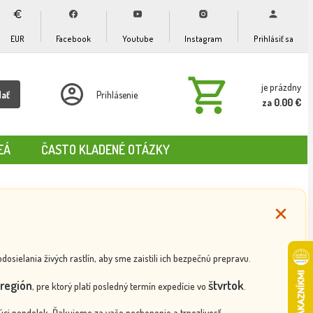
EUR
Facebook
Youtube
Instagram
Prihlásiť sa
je prázdny
dať
Prihlásenie
za 0.00 €
EÁ
ČASTO KLADENÉ OTÁZKY
ielania živých rastlín, aby sme zaistili ich bezpečnú prepravu.
región
štvrtok
, pre ktorý platí posledný termín expedície vo
.
ci pondelok. Ďakujeme za vaše pochopenie a trpezlivosť.