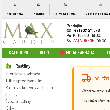
napíšte nám
Kontakt
Nákup na splátky
Obchodné podmie
Predajňa:
☎
+421 907 511 578
Po-Pi:
(08:00 - 18:00)
ZATVORENÉ
So:
(08:00 - 
KATEGÓRIE
BLOG
MOJA ZÁHRADA
O 
Rastliny
Interaktívna záhrada
DÔLEŽIT
TOP najpredávanejšie
Rastliny s koreňovým balom
Vážení zákazníci, z 
Stromy
Posledným dňom exp
Ovocné rastliny
Kríky
Všetky objednávky p