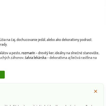
žia na čaj, dochucovanie jedál, alebo ako dekoratívny podrast.
rady.
látov a pesto,
rozmarín
– drevitý ker, ideálny na slnečné stanovište,
suchých záhonov,
šalvia lekárska
– dekoratívna aj liečivá rastlina na
o bylinných záhonov či aromatický záhon pri terase.
nenáročnosti sú ideálne aj pre začínajúcich záhradkárov.
spolu, mäty oddelene. Zberajte listy na začiatku sezóny pre