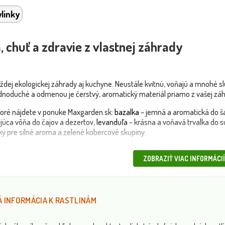
linky
, chuť a zdravie z vlastnej záhrady
dej ekologickej záhrady aj kuchyne. Neustále kvitnú, voňajú a mnohé slú
jednoduché a odmenou je čerstvý, aromatický materiál priamo z vašej záh
toré nájdete v ponuke Maxgarden.sk:
bazalka
– jemná a aromatická do ša
júca vôňa do čajov a dezertov,
levanduľa
– krásna a voňavá trvalka do 
tky pre silné aroma a zelené kobercové skupiny.
črepníkov aj priamo do zeme – vhodné sú ako lemovanie záhonov, náplň d
ZOBRAZIŤ VIAC INFORMÁCIÍ
uje slnečné stanovisko, suchú ľahšiu pôdu a miernu vlahu. Vďaka svojej 
ky v skupinách podľa pôdnych podmienok – napríklad týmian a levanduľu 
 INFORMÁCIA K RASTLINÁM