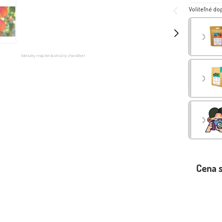
Voliteľné do
(obrázky majú len ilustračný charakter)
Cena 