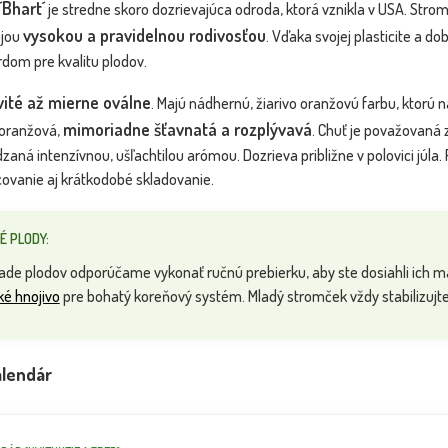
Bhart´
je stredne skoro dozrievajúca odroda, ktorá vznikla v USA. Strom 
vysokou a pravidelnou rodivosťou
ojou
. Vďaka svojej plasticite a d
dom pre kvalitu plodov.
vité až mierne oválne
. Majú nádhernú, žiarivo oranžovú farbu, ktorú 
mimoriadne šťavnatá a rozplývavá
 oranžová,
. Chuť je považovaná 
aná intenzívnou, ušľachtilou arómou. Dozrieva približne v polovici júla.
ovanie aj krátkodobé skladovanie.
É PLODY:
SLUŽBA REAL FOTO - Fotka pred
Marhuľa 
BOMBA
NOVINKA
expedíciou
de plodov odporúčame vykonať ručnú prebierku, aby ste dosiahli ich m
ké hnojivo
pre bohatý koreňový systém. Mladý stromček vždy stabilizu
VIP FOTKA
lendár