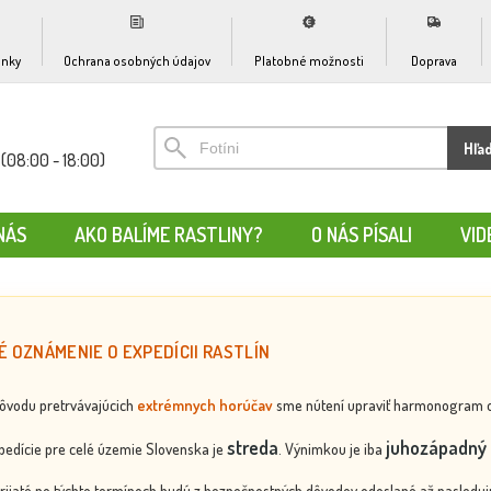
nky
Ochrana osobných údajov
Platobné možnosti
Doprava
Hľa
(08:00 - 18:00)
NÁS
AKO BALÍME RASTLINY?
O NÁS PÍSALI
VID
É OZNÁMENIE O EXPEDÍCII RASTLÍN
dôvodu pretrvávajúcich
extrémnych horúčav
sme nútení upraviť harmonogram odos
streda
juhozápadný 
edície pre celé územie Slovenska je
. Výnimkou je iba
rijaté po týchto termínoch budú z bezpečnostných dôvodov odoslané až nasledujú