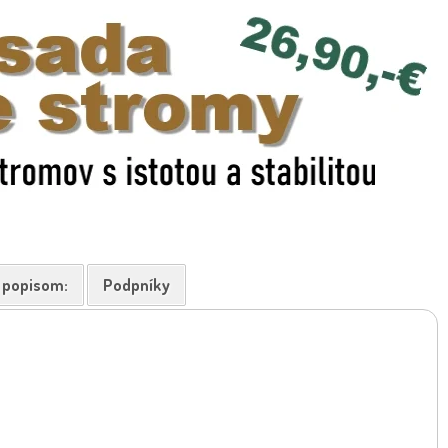
k popisom:
Podpníky