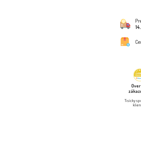
Pr
14
Ce
Ove
zákaz
Tisícky s
klien