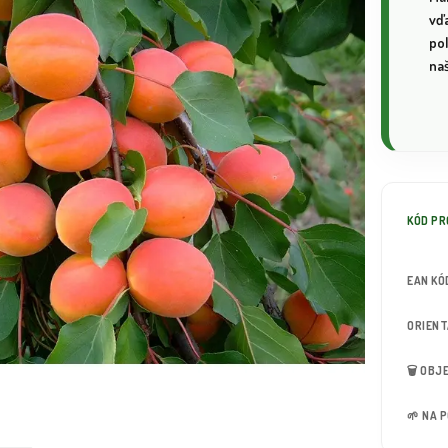
vď
pol
na
KÓD P
EAN KÓ
ORIEN
🗑️ OB
🌱 NA 