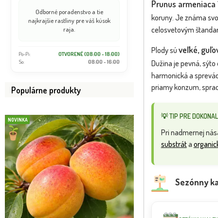
Prunus armeniaca ´
Odborné poradenstvo a tie
koruny. Je známa sv
najkrajšie rastliny pre váš kúsok
celosvetovým štandar
raja.
veľké, guľo
Plody sú
Po-Pi:
OTVORENÉ (08:00 - 18:00)
Dužina je pevná, sýto
So:
08:00 - 16:00
harmonická a sprevádz
priamy konzum, sprac
Populárne produkty
💡 TIP PRE DOKONAL
NOVINKA
NOVINKA
Pri nadmernej nása
substrát
a
organic
Sezónny ka