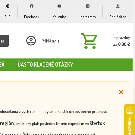
EUR
Facebook
Youtube
Instagram
Prihlásiť sa
je prázdny
dať
Prihlásenie
za 0.00 €
EÁ
ČASTO KLADENÉ OTÁZKY
ielania živých rastlín, aby sme zaistili ich bezpečnú prepravu.
región
štvrtok
, pre ktorý platí posledný termín expedície vo
.
ci pondelok. Ďakujeme za vaše pochopenie a trpezlivosť.