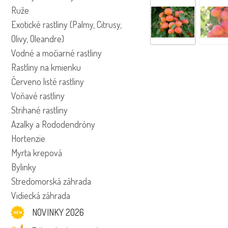
Ruže
Exotické rastliny (Palmy, Citrusy,
Olivy, Oleandre)
Vodné a močiarné rastliny
Rastliny na kmienku
Červeno listé rastliny
Voňavé rastliny
Strihané rastliny
Azalky a Rododendróny
Hortenzie
Myrta krepová
Bylinky
Stredomorská záhrada
Vidiecká záhrada
NOVINKY 2026