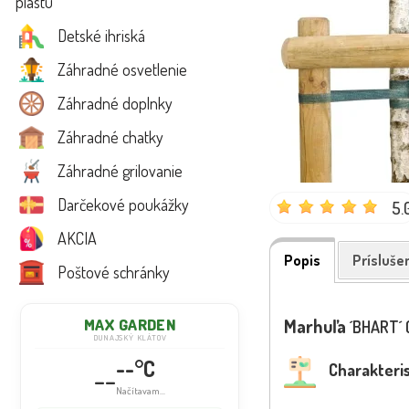
plastu
Detské ihriská
Záhradné osvetlenie
Záhradné doplnky
Záhradné chatky
Záhradné grilovanie
Darčekové poukážky
5.
AKCIA
Popis
Prísluše
Poštové schránky
Marhuľa
MAX GARDEN
´BHART´
DUNAJSKÝ KLÁTOV
--°C
Charakteris
--
Načítavam...