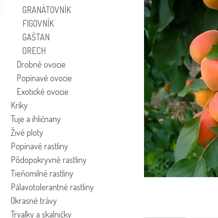
GRANÁTOVNÍK
FIGOVNÍK
GAŠTAN
ORECH
Drobné ovocie
Popínavé ovocie
Exotické ovocie
Kríky
Tuje a ihličnany
Živé ploty
Popínavé rastliny
Pôdopokryvné rastliny
Tieňomilné rastliny
Pálavotolerantné rastliny
Okrasné trávy
Trvalky a skalničky