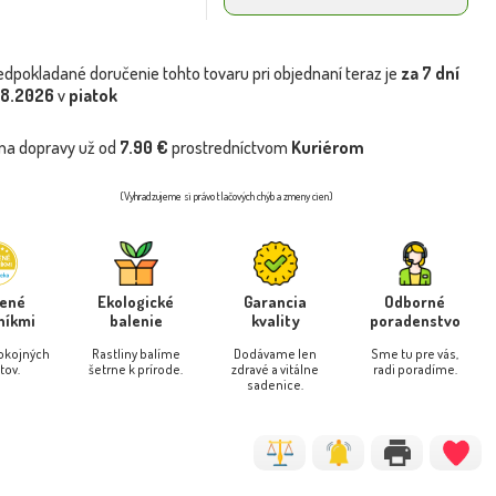
edpokladané doručenie tohto tovaru pri objednaní teraz je
za 7 dní
.8.2026
v
piatok
na dopravy už od
7.90 €
prostredníctvom
Kuriérom
(Vyhradzujeme si právo tlačových chýb a zmeny cien)
rené
Ekologické
Garancia
Odborné
níkmi
balenie
kvality
poradenstvo
pokojných
Rastliny balíme
Dodávame len
Sme tu pre vás,
tov.
šetrne k prírode.
zdravé a vitálne
radi poradíme.
sadenice.