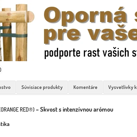
0
nstvo
Súvisiace produkty
Komentáre
Vysvetlivky 
– Skvost s intenzívnou arómou
 (ORANGE RED®)
tika