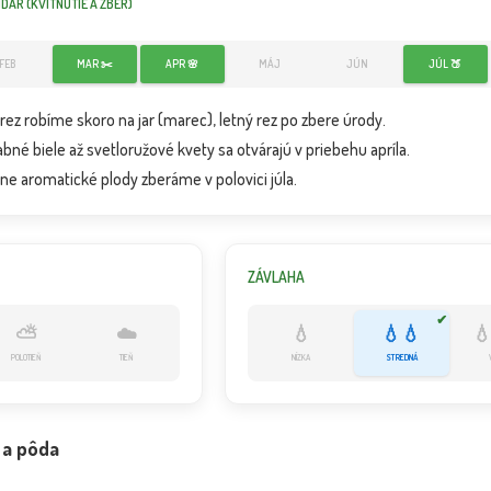
ÁR (KVITNUTIE A ZBER)
FEB
MAR ✂️
APR 🌸
MÁJ
JÚN
JÚL 🍑
.SKORÁ- Prunus
e...
ez robíme skoro na jar (marec), letný rez po zbere úrody.
Dostupnosť:
Dostupnosť:
skladom
skladom
1.00 €
44.00 €
bné biele až svetloružové kvety sa otvárajú v priebehu apríla.
s DPH
s DPH
ne aromatické plody zberáme v polovici júla.
ZÁVLAHA
✔
⛅
☁️
💧
💧💧

POLOTIEŇ
TIEŇ
NÍZKA
STREDNÁ
 a pôda