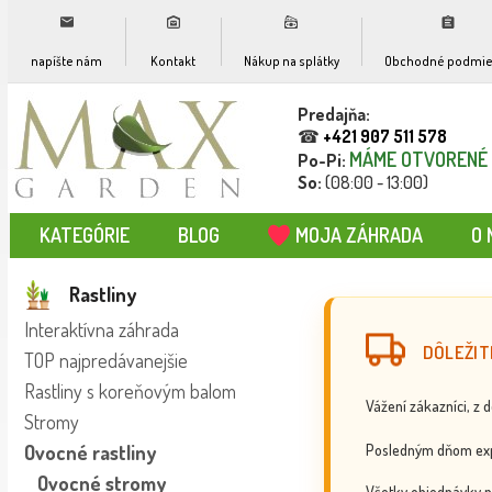
napíšte nám
Kontakt
Nákup na splátky
Obchodné podmie
Predajňa:
☎
+421 907 511 578
MÁME OTVORENÉ
Po-Pi:
So:
(08:00 - 13:00)
KATEGÓRIE
BLOG
MOJA ZÁHRADA
O 
Rastliny
Interaktívna záhrada
DÔLEŽIT
TOP najpredávanejšie
Rastliny s koreňovým balom
Vážení zákazníci, z 
Stromy
Posledným dňom exp
Ovocné rastliny
Ovocné stromy
Všetky objednávky p