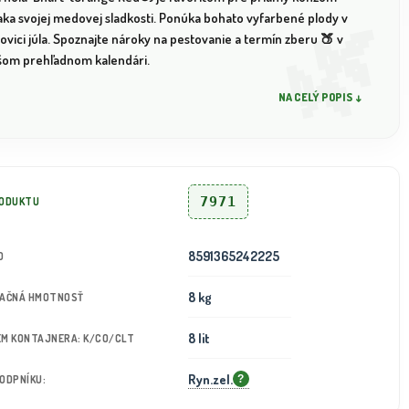
aka svojej medovej sladkosti. Ponúka bohato vyfarbené plody v
ovici júla. Spoznajte nároky na pestovanie a termín zberu 🍑 v
šom prehľadnom kalendári.
NA CELÝ POPIS ↓
7971
RODUKTU
8591365242225
D
8 kg
TAČNÁ HMOTNOSŤ
8 lit
JEM KONTAJNERA: K/CO/CLT
Ryn.zel.
PODPNÍKU:
?