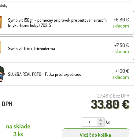
plnky
+6.80 €
Symbivit 150gr. - pomocný prípravok pre pestovanie rastlín
(mykorhízne huby) 70315
skladom
+7.50 €
Symbivit Tric + Trichoderma
skladom
+1.00 €
SLUŽBA REAL FOTO - Fotka pred expedíciou
skladom
27.48 €
bez DPH
33.80 €
s DPH
ks
na sklade
3 ks
Vložiť do košíka