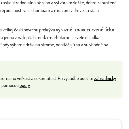
rastie stredne silno až silno a vytvára rozložité, dobre zahustené
obrej odolnosti voči chorobám a mrazom v dreve sa stala
výrazné tmavočervené líčko
na veľkej časti povrchu prekrýva
.
za jednu z najlepších medzi marhuľami – je veľmi sladká,
 Plody výborne držia na strome, neotláčajú sa a sú vhodné na
- Prunus armeniaca ´Goldrich´
Marhuľa obyčajná - Prunus armen
NOVINKA
- stredne ...
'Early Orang...
aximálnu veľkosť a cukornatosť. Pri výsadbe použite
záhradnícky
jte pomocou
opory
.