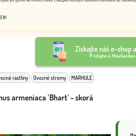
DEN!
Získajte náš e-shop a
Pridajte si MaxGarden
ocné rastliny
Ovocné stromy
MARHULE
nus armeniaca 'Bhart' - skorá
Ma