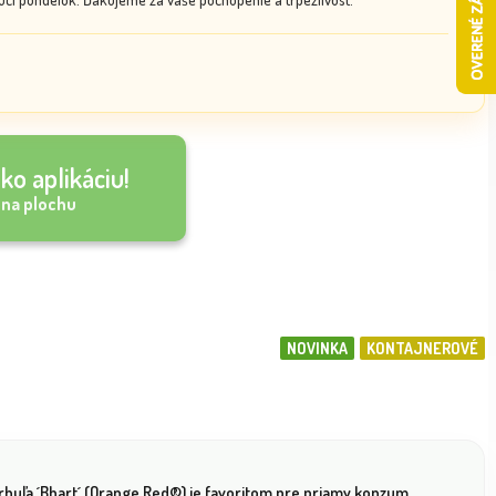
ko aplikáciu!
 na plochu
NOVINKA
KONTAJNEROVÉ
rhuľa ´Bhart´ (Orange Red®) je favoritom pre priamy konzum