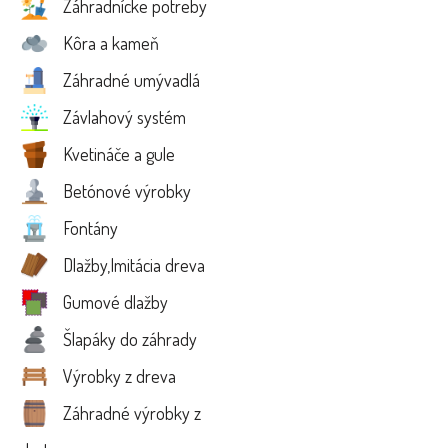
Záhradnícke potreby
Kôra a kameň
Záhradné umývadlá
Závlahový systém
Kvetináče a gule
Betónové výrobky
Fontány
Dlažby,Imitácia dreva
Gumové dlažby
Šlapáky do záhrady
Výrobky z dreva
Záhradné výrobky z