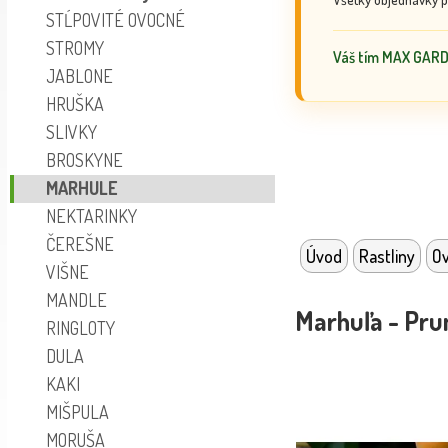
STĹPOVITÉ OVOCNÉ
STROMY
Váš tím MAX GAR
JABLONE
HRUŠKA
SLIVKY
BROSKYNE
MARHULE
NEKTARINKY
ČEREŠNE
Úvod
Rastliny
Ov
VIŠNE
MANDLE
Marhuľa - Pru
RINGLOTY
DULA
KAKI
MIŠPULA
MORUŠA