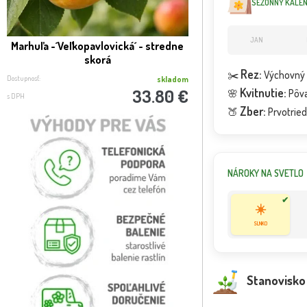
SEZÓNNY KALEND
JAN
Marhuľa -´Veľkopavlovická´ - stredne
Marhuľa obyčajná STR
skorá
armeniaca ´C
Rez:
✂️
Výchovný r
Dostupnosť:
Dostupnosť:
skladom
Kvitnutie:
33.80 €
🌸
Pôva
s DPH
s DPH
Zber:
🍑
Prvotried
NÁROKY NA SVETLO
✔
☀️
SLNKO
Stanovisko