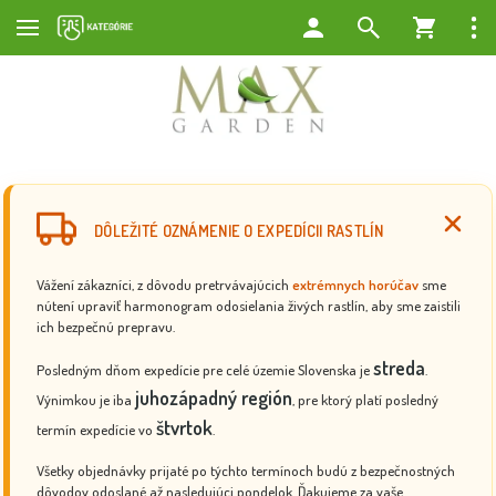
DÔLEŽITÉ OZNÁMENIE O EXPEDÍCII RASTLÍN
Vážení zákazníci, z dôvodu pretrvávajúcich
extrémnych horúčav
sme
nútení upraviť harmonogram odosielania živých rastlín, aby sme zaistili
ich bezpečnú prepravu.
streda
Posledným dňom expedície pre celé územie Slovenska je
.
juhozápadný región
Výnimkou je iba
, pre ktorý platí posledný
štvrtok
termín expedície vo
.
Všetky objednávky prijaté po týchto termínoch budú z bezpečnostných
dôvodov odoslané až nasledujúci pondelok. Ďakujeme za vaše