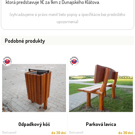
ktorá predstavuje 1€ za 1km z Dunajského Klátova.
(vyhradzujeme si právo meniť tieto popisy a špecifikácie bez predošlého
upozornenia)
Podobné produkty
Odpadkový kôš
Parková lavica
Dostupnosť:
Dostupnosť:
do 30 dní
do 30 dní