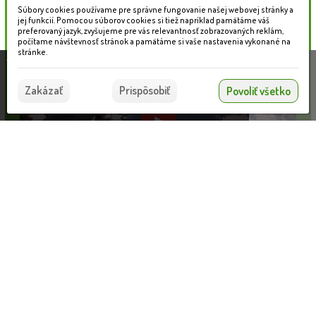
Súbory cookies používame pre správne fungovanie našej webovej stránky a
jej funkcií. Pomocou súborov cookies si tiež napríklad pamätáme váš
preferovaný jazyk, zvyšujeme pre vás relevantnosť zobrazovaných reklám,
počítame návštevnosť stránok a pamätáme si vaše nastavenia vykonané na
stránke.
Táto stránka používa súbory cookies, ktoré nám
pomáhajú poskytovať služby. Používaním našich
Súhlasím
Zakázať
Prispôsobiť
Povoliť všetko
služieb vyjadrujete súhlas s používaním súborov
cookies.
Viac informácií nájdete tu.
Kladina na dvoch podstavcoch
Informácie pre zákazníkov
VLOŽIŤ DO KOŠÍKA
397.29 €
Blog
Obchodné podmienky
Ochrana osobných údajov
Platobné možnosti
Cenník dopravy