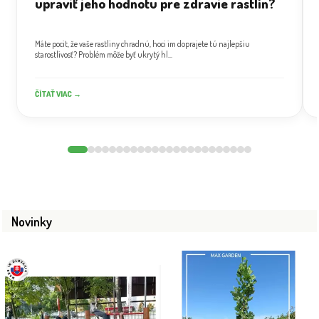
upraviť jeho hodnotu pre zdravie rastlín?
Máte pocit, že vaše rastliny chradnú, hoci im doprajete tú najlepšiu
starostlivosť? Problém môže byť ukrytý hl...
ČÍTAŤ VIAC →
Novinky