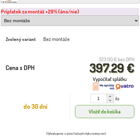
Príplatok za montáž +20% (áno/nie)
Bez montáže
Zvolený variant
323.00 €
bez DPH
397.29 €
Cena s DPH
Vypočítať splátku
ks
do 30 dní
Vložiť do košíka
(Vyhradzujeme si právo tlačových chýb a zmeny cien)