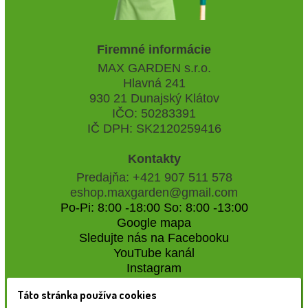
Firemné informácie
MAX GARDEN s.r.o.
Hlavná 241
930 21 Dunajský Klátov
IČO: 50283391
IČ DPH: SK2120259416
Kontakty
Predajňa: +421 907 511 578
eshop.maxgarden@gmail.com
Po-Pi: 8:00 -18:00 So: 8:00 -13:00
Google mapa
Sledujte nás na Facebooku
YouTube kanál
Instagram
Táto stránka používa cookies
Naše záhradné centrum