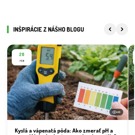
INŠPIRÁCIE Z NÁŠHO BLOGU
28
FEB
499
Kyslá a vápenatá pôda: Ako zmerať pH a