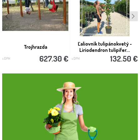
Ľaliovník tulipánokvetý -
Trojhrazda
Liriodendron tulipifer...
627.30 €
132.50 €
s DPH
s DPH