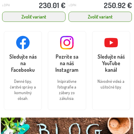
230.01 €
250.92 €
s DPH
s DPH
Zvoliť variant
Zvoliť variant
Sledujte nás
Pozrite sa
Sledujte náš
na
na náš
YouTube
Facebooku
Instagram
kanál
Denné tipy,
Inšpiratívne
Návodné videá a
čerstvé správy a
fotografie a
užitočné tipy.
komunitný
zábery zo
obsah.
zákulisia.