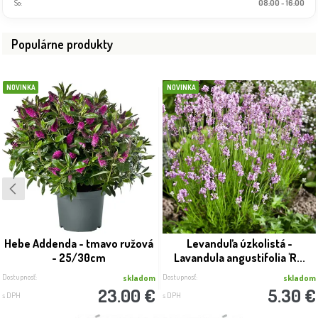
So:
08:00 - 16:00
Populárne produkty
NOVINKA
NOVINKA
Hebe Addenda - tmavo ružová
Levanduľa úzkolistá -
- 25/30cm
Lavandula angustifolia 'R...
Dostupnosť:
Dostupnosť:
skladom
skladom
23.00 €
5.30 €
s DPH
s DPH