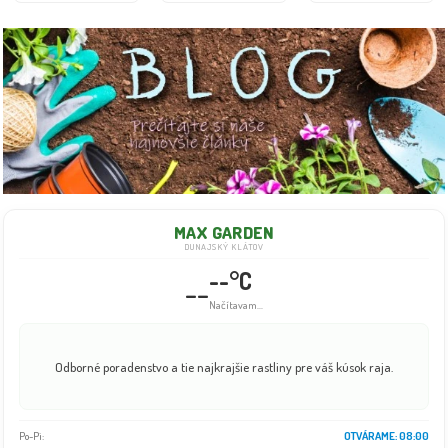
MAX GARDEN
DUNAJSKÝ KLÁTOV
--°C
--
Načítavam...
Odborné poradenstvo a tie najkrajšie rastliny pre váš kúsok raja.
Po-Pi:
OTVÁRAME: 08:00