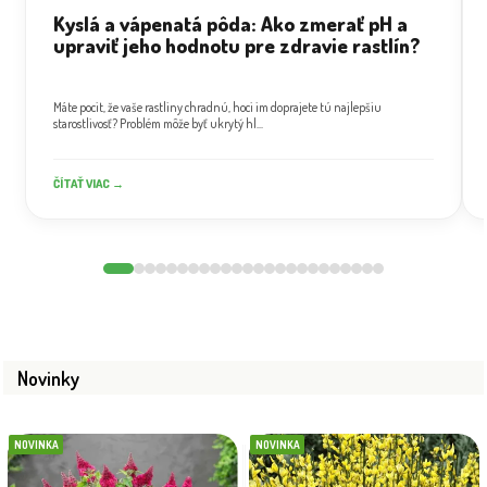
Kyslá a vápenatá pôda: Ako zmerať pH a
upraviť jeho hodnotu pre zdravie rastlín?
Máte pocit, že vaše rastliny chradnú, hoci im doprajete tú najlepšiu
starostlivosť? Problém môže byť ukrytý hl...
ČÍTAŤ VIAC →
Novinky
NOVINKA
NOVINKA