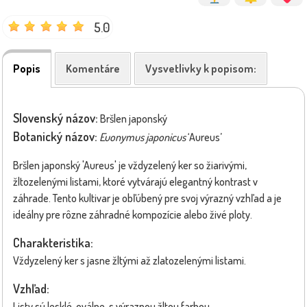
5.0
Popis
Komentáre
Vysvetlivky k popisom:
Slovenský názov:
Bršlen japonský
Botanický názov:
Euonymus japonicus
‘Aureus’
Bršlen japonský 'Aureus' je vždyzelený ker so žiarivými,
žltozelenými listami, ktoré vytvárajú elegantný kontrast v
záhrade. Tento kultivar je obľúbený pre svoj výrazný vzhľad a je
ideálny pre rôzne záhradné kompozície alebo živé ploty.
Charakteristika:
Vždyzelený ker s jasne žltými až zlatozelenými listami.
Vzhľad:
Listy sú lesklé, oválne, s výraznou žltou farbou.