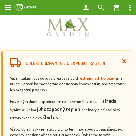
DÔLEŽITÉ OZNÁMENIE O EXPEDÍCII RASTLÍN
Vážení zákazníci, z dôvodu pretrvávajúcich
extrémnych horúčav
sme
nútení upraviť harmonogram odosielania živých rastlín, aby sme zaistili
ich bezpečnú prepravu.
streda
Posledným dňom expedície pre celé územie Slovenska je
.
juhozápadný región
Výnimkou je iba
, pre ktorý platí posledný
štvrtok
termín expedície vo
.
Všetky objednávky prijaté po týchto termínoch budú z bezpečnostných
dôvodov odoslané až nasledujúci pondelok. Ďakujeme za vaše