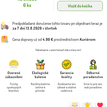
6 ks
Vložiť do košíka
Predpokladané doručenie tohto tovaru pri objednaní teraz je
za 7 dní
13.8.2026
v
štvrtok
Cena dopravy už od
4.90 €
prostredníctvom
Kuriérom
(Vyhradzujeme si právo tlačových chýb a zmeny cien)
Overené
Ekologické
Garancia
Odborné
zákazníkmi
balenie
kvality
poradenstvo
Tisícky
Rastliny balíme
Dodávame len
Sme tu pre vás,
spokojných
šetrne k
zdravé a vitálne
radi poradíme.
klientov.
prírode.
sadenice.