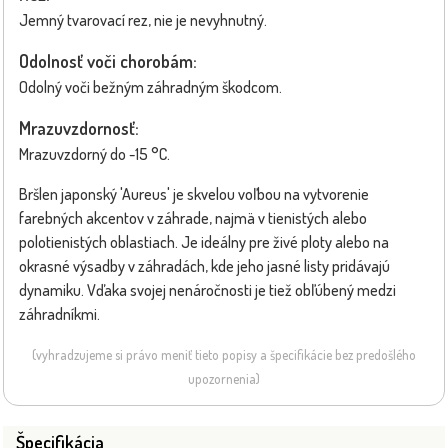
Jemný tvarovací rez, nie je nevyhnutný.
Odolnosť voči chorobám:
Odolný voči bežným záhradným škodcom.
Mrazuvzdornosť:
Mrazuvzdorný do -15 °C.
Bršlen japonský 'Aureus' je skvelou voľbou na vytvorenie
farebných akcentov v záhrade, najmä v tienistých alebo
polotienistých oblastiach. Je ideálny pre živé ploty alebo na
okrasné výsadby v záhradách, kde jeho jasné listy pridávajú
dynamiku. Vďaka svojej nenáročnosti je tiež obľúbený medzi
záhradníkmi.
(vyhradzujeme si právo meniť tieto popisy a špecifikácie bez predošlého
upozornenia)
Špecifikácia