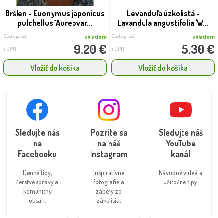
Bršlen - Euonymus japonicus
Levanduľa úzkolistá -
pulchellus ´Aureovar...
Lavandula angustifolia 'W...
Dostupnosť:
Dostupnosť:
skladom
skladom
9.20 €
5.30 €
s DPH
s DPH
Vložiť do košíka
Vložiť do košíka
Sledujte nás
Pozrite sa
Sledujte náš
na
na náš
YouTube
Facebooku
Instagram
kanál
Denné tipy,
Inšpiratívne
Návodné videá a
čerstvé správy a
fotografie a
užitočné tipy.
komunitný
zábery zo
obsah.
zákulisia.