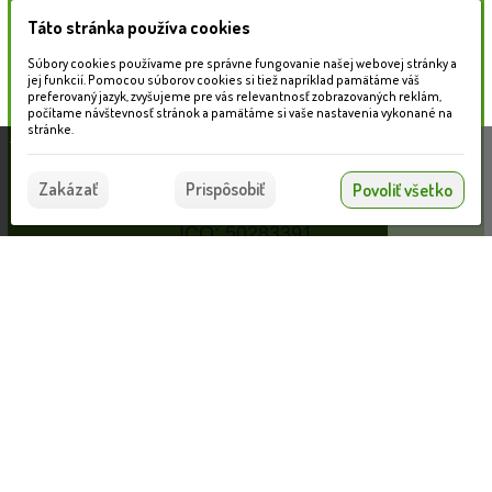
Táto stránka používa cookies
Súbory cookies používame pre správne fungovanie našej webovej stránky a
jej funkcií. Pomocou súborov cookies si tiež napríklad pamätáme váš
preferovaný jazyk, zvyšujeme pre vás relevantnosť zobrazovaných reklám,
počítame návštevnosť stránok a pamätáme si vaše nastavenia vykonané na
Firemné informácie
stránke.
Táto stránka používa súbory cookies, ktoré nám
MAX GARDEN s.r.o.
pomáhajú poskytovať služby. Používaním našich
Súhlasím
Hlavná 241
Zakázať
Prispôsobiť
Povoliť všetko
služieb vyjadrujete súhlas s používaním súborov
930 21 Dunajský Klátov
cookies.
Viac informácií nájdete tu.
IČO: 50283391
IČ DPH: SK2120259416
Kontakty
Predajňa: +421 907 511 578
Euonymus japonicus ‘Aureus’ - 30/40cm
VLOŽIŤ DO KOŠÍKA
13.30 €
eshop.maxgarden@gmail.com
Po-Pi: 8:00 -18:00 So: 8:00 -13:00
Google mapa
Sledujte nás na Facebooku
YouTube kanál
Instagram