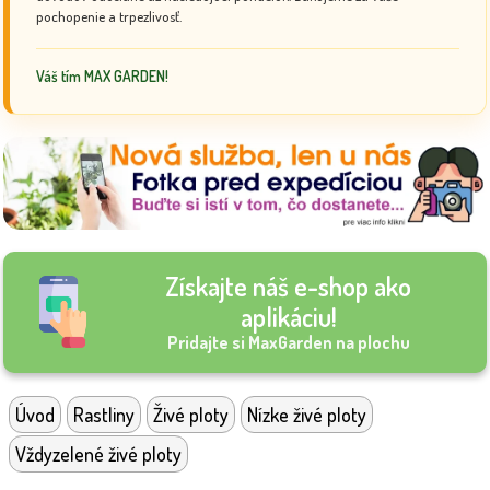
pochopenie a trpezlivosť.
Váš tím MAX GARDEN!
Získajte náš e-shop ako
aplikáciu!
Pridajte si MaxGarden na plochu
Úvod
Rastliny
Živé ploty
Nízke živé ploty
Vždyzelené živé ploty