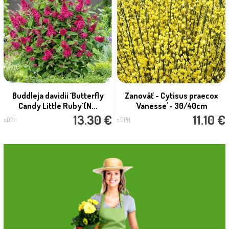
Buddleja davidii ´Butterfly
Zanoväť - Cytisus praecox
Candy Little Ruby´(N...
'Vanesse' - 30/40cm
13.30 €
11.10 €
s DPH
s DPH