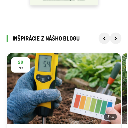
INŠPIRÁCIE Z NÁŠHO BLOGU
28
FEB
493