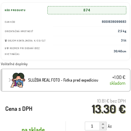
874
KÓD PRODUKTU
8051838099683
EAN KÓD
2,5 kg
ORIENTAČNÁ HMOTNOSŤ
3 lit
🗑️ OBJEM KONTAJNERA: K/CO/CLT
⬆️🌸 ROZMER PRI DODANÍ (BEZ
30/40cm
KVETINÁČA):
Voliteľné doplnky
+1.00 €
SLUŽBA REAL FOTO - Fotka pred expedíciou
skladom
10.81 €
bez DPH
13.30 €
Cena s DPH
ks
na sklade