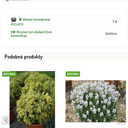
🗑️ Objem kontajnera:
3 lit
K/Co/Clt
⬆️🌸 Rozmer pri dodaní (bez
30/40cm
kvetináča):
Podobné produkty
NOVINKA
NOVINKA