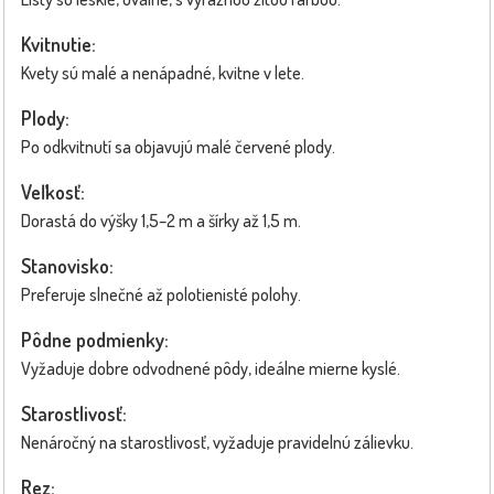
Kvitnutie:
Kvety sú malé a nenápadné, kvitne v lete.
Plody:
Po odkvitnutí sa objavujú malé červené plody.
Veľkosť:
Dorastá do výšky 1,5–2 m a šírky až 1,5 m.
Stanovisko:
Preferuje slnečné až polotienisté polohy.
Pôdne podmienky:
Vyžaduje dobre odvodnené pôdy, ideálne mierne kyslé.
Starostlivosť:
Nenáročný na starostlivosť, vyžaduje pravidelnú zálievku.
Rez: