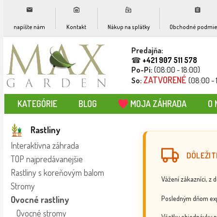
napíšte nám
Kontakt
Nákup na splátky
Obchodné podmie
Predajňa:
☎
+421 907 511 578
Po-Pi:
(08:00 - 18:00)
ZATVORENÉ
So:
(08:00 - 
KATEGÓRIE
BLOG
MOJA ZÁHRADA
O 
Rastliny
Interaktívna záhrada
DÔLEŽIT
TOP najpredávanejšie
Rastliny s koreňovým balom
Vážení zákazníci, z 
Stromy
Posledným dňom exp
Ovocné rastliny
Ovocné stromy
Všetky objednávky p