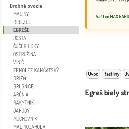
Drobné ovocie
MALINY
Váš tím MAX GAR
RÍBEZLE
EGREŠE
JOSTA
ČUČORIEDKY
OSTRUŽINA
VINIČ
ZEMOLEZ KAMČATSKÝ
Úvod
Rastliny
Ov
DRIEŇ
BRUSNICE
Egreš biely s
ARÓNIA
RAKYTNÍK
JAHODY
MUCHOVNÍK
MALINOJAHODA