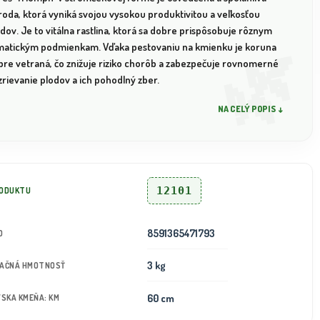
roda, ktorá vyniká svojou vysokou produktivitou a veľkosťou
dov. Je to vitálna rastlina, ktorá sa dobre prispôsobuje rôznym
imatickým podmienkam. Vďaka pestovaniu na kmienku je koruna
bre vetraná, čo znižuje riziko chorôb a zabezpečuje rovnomerné
rievanie plodov a ich pohodlný zber.
NA CELÝ POPIS ↓
12101
RODUKTU
8591365471793
D
3 kg
TAČNÁ HMOTNOSŤ
60 cm
ÝSKA KMEŇA: KM