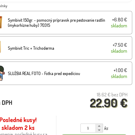
plnky
+6.80 €
Symbivit 150gr. - pomocný prípravok pre pestovanie rastlín
(mykorhízne huby) 70315
skladom
+7.50 €
Symbivit Tric + Trichoderma
skladom
+1.00 €
SLUŽBA REAL FOTO - Fotka pred expedíciou
skladom
18.62 €
bez DPH
22.90 €
s DPH
Posledné kusy!
skladom 2 ks
ks
rnenie: posledné kusy sa