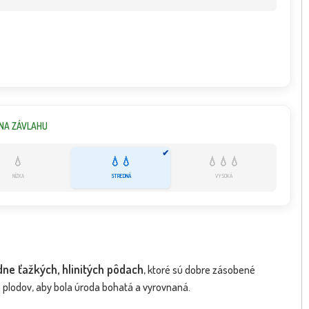
NA ZÁVLAHU
✔
💧
💧💧
💧💧💧
NÍZKA
STREDNÁ
VYSOKÁ
dne ťažkých, hlinitých pôdach
, ktoré sú dobre zásobené
u plodov, aby bola úroda bohatá a vyrovnaná.