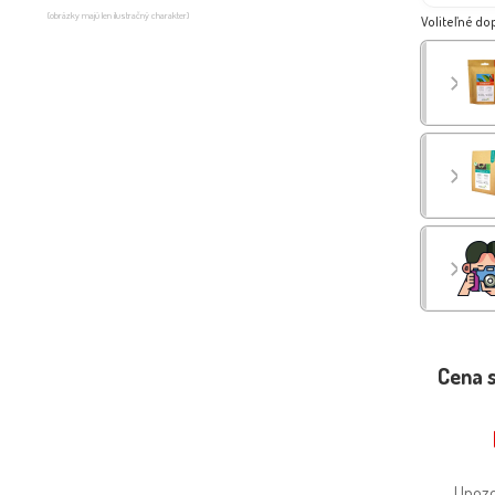
(obrázky majú len ilustračný charakter)
Voliteľné do
Cena 
Upozo