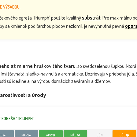
E VÝSADBU:
substrát
čekového egreša 'Triumph' použite kvalitný
. Pre maximálnu p
opor
Aby sa kmienok pod ťarchou plodov nezlomil, je nevyhnutná pevná
Egreš biely stromčekový - Ribes uva-
Egre
NOVINKA
NOVINKA
crispa 'Rixa...
lneho až mierne hruškovitého tvaru
, so svetlozelenou šupkou, ktorá 
eľmi šťavnatá, sladko-navinulá a aromatická. Dozrievajú v priebehu júl
nosti sú ideálne aj na výrobu domácich zaváranín a džemov.
arostlivosti a úrody
 TRŃOV - Ribes
 EGREŠA 'TRIUMPH'
...
Dostupnosť:
Dostupnosť:
skladom
skladom
22.90 €
14.70 €
EB ✂️
MAR ✂️
APR 🌸
MÁJ 🌸
JÚN
JÚL 🟢
s DPH
s DPH