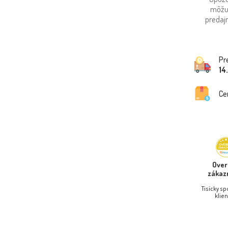
môžu
predajn
Pr
14
Ce
Ove
zákaz
Tisícky s
klien