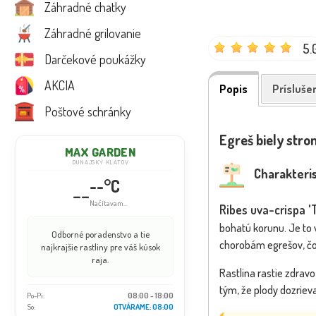
Záhradné chatky
Záhradné grilovanie
5.
Darčekové poukážky
AKCIA
Popis
Prísluše
Poštové schránky
Egreš biely stro
MAX GARDEN
DUNAJSKÝ KLÁTOV
Charakteris
--°C
--
Info dočasne nedostupné
Ribes uva-crispa '
bohatú korunu. Je to 
Odborné poradenstvo a tie
chorobám egrešov, čo 
najkrajšie rastliny pre váš kúsok
raja.
Rastlina rastie zdrav
tým, že plody dozrieva
Po-Pi:
08:00 - 18:00
So:
08:00 - 16:00