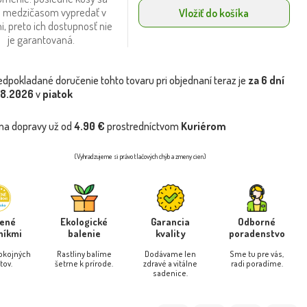
 medzičasom vypredať v
Vložiť do košíka
i, preto ich dostupnosť nie
je garantovaná.
edpokladané doručenie tohto tovaru pri objednaní teraz je
za 6 dní
.8.2026
v
piatok
na dopravy už od
4.90 €
prostredníctvom
Kuriérom
(Vyhradzujeme si právo tlačových chýb a zmeny cien)
rené
Ekologické
Garancia
Odborné
níkmi
balenie
kvality
poradenstvo
pokojných
Rastliny balíme
Dodávame len
Sme tu pre vás,
tov.
šetrne k prírode.
zdravé a vitálne
radi poradíme.
sadenice.