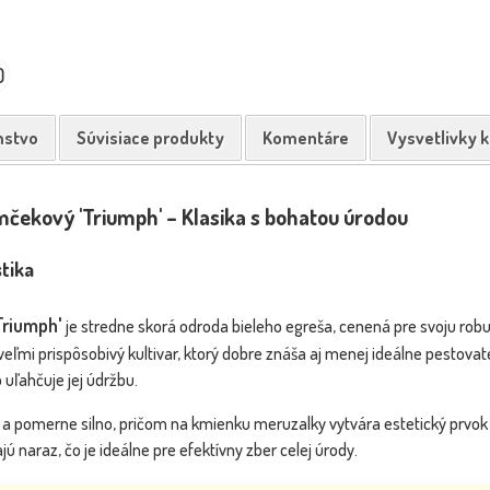
0
nstvo
Súvisiace produkty
Komentáre
Vysvetlivky 
mčekový 'Triumph' – Klasika s bohatou úrodou
tika
Triumph'
je stredne skorá odroda bieleho egreša, cenená pre svoju robu
veľmi prispôsobivý kultivar, ktorý dobre znáša aj menej ideálne pesto
uľahčuje jej údržbu.
o a pomerne silno, pričom na kmienku meruzalky vytvára estetický prvok 
jú naraz, čo je ideálne pre efektívny zber celej úrody.