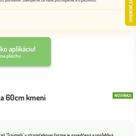
ko aplikáciu!
 na plochu
 na 60cm kmeni
NOVINKA
reš 'Triumph' v stromčekovej forme je osvedčená a spoľahlivá