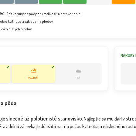
ec:
Rez koruny na podporu rodivosti a presvetlenie.
bie kvitnutia a zakladania plodov.
ľkých bielych plodov.
NÁROKY 
✔
✔
⛅
☁️
POLOTIEŇ
TIEŇ
 a pôda
slnečné až polotienisté stanovisko
stre
duje
. Najlepšie sa mu darí v
 Pravidelná zálievka je dôležitá najmä počas kvitnutia a následného rast