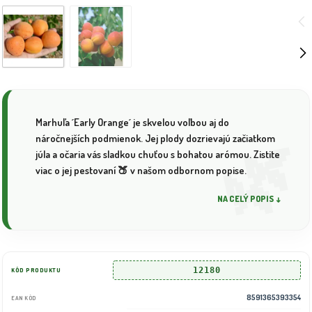
Marhuľa ´Early Orange´ je skvelou voľbou aj do
náročnejších podmienok. Jej plody dozrievajú začiatkom
júla a očaria vás sladkou chuťou s bohatou arómou. Zistite
viac o jej pestovaní 🍑 v našom odbornom popise.
NA CELÝ POPIS ↓
12180
KÓD PRODUKTU
8591365393354
EAN KÓD