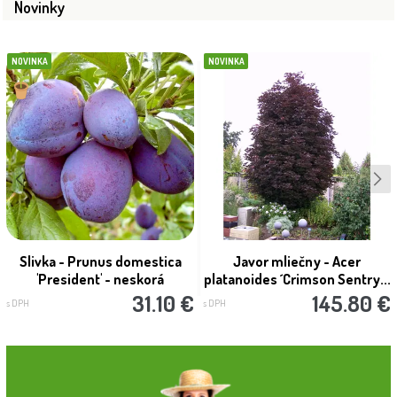
Novinky
NOVINKA
NOVINKA
Slivka - Prunus domestica
Javor mliečny - Acer
'President' - neskorá
platanoides ´Crimson Sentry...
31.10 €
145.80 €
s DPH
s DPH