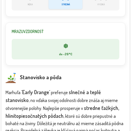
NÍZKA
STREDNÁ
VYSOKÁ
MRAZUVZDORNOSŤ
❄️
do -26°C
Stanovisko a pôda
´Early Orange´
slnečné a teplé
Marhuľa
preferuje
stanovisko
, no vďaka svojej odolnosti dobre znáša aj mierne
stredne ťažkých,
otvorenejšie polohy. Najlepšie prosperuje v
hlinitopiesočnatých pôdach
, ktoré sú dobre priepustné a
bohaté na živiny. Dôležitá je neutrálnu až mierne zásaditá pôdna
reakcia. Pravidelná zálievka je kľúčová najmä počas kvitnutia a