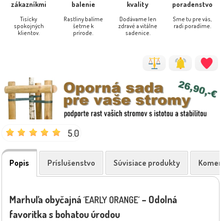
zákazníkmi
balenie
kvality
poradenstvo
Tisícky
Rastliny balíme
Dodávame len
Sme tu pre vás,
spokojných
šetrne k
zdravé a vitálne
radi poradíme.
klientov.
prírode.
sadenice.
5.0
Popis
Príslušenstvo
Súvisiace produkty
Komen
Marhuľa obyčajná
– Odolná
´EARLY ORANGE´
favoritka s bohatou úrodou