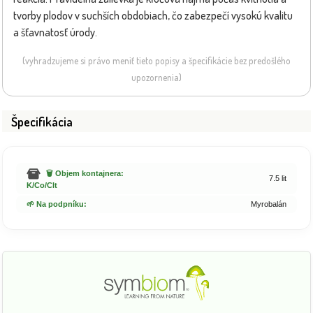
tvorby plodov v suchších obdobiach, čo zabezpečí vysokú kvalitu
a šťavnatosť úrody.
(vyhradzujeme si právo meniť tieto popisy a špecifikácie bez predošlého
upozornenia)
Špecifikácia
🗑️ Objem kontajnera:
7.5 lit
K/Co/Clt
🌱 Na podpníku:
Myrobalán