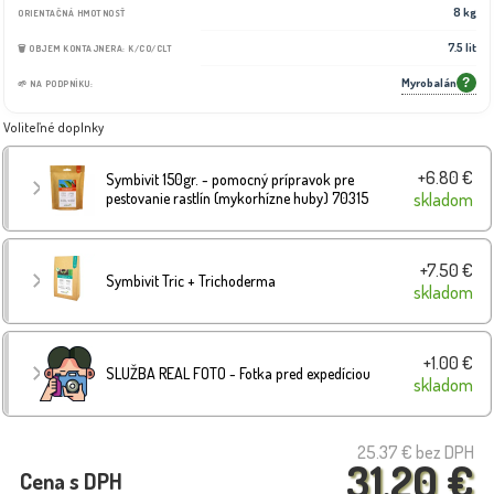
8 kg
ORIENTAČNÁ HMOTNOSŤ
7.5 lit
🗑️ OBJEM KONTAJNERA: K/CO/CLT
Myrobalán
?
🌱 NA PODPNÍKU:
Voliteľné doplnky
+6.80 €
Symbivit 150gr. - pomocný prípravok pre
pestovanie rastlín (mykorhízne huby) 70315
skladom
+7.50 €
Symbivit Tric + Trichoderma
skladom
+1.00 €
SLUŽBA REAL FOTO - Fotka pred expedíciou
skladom
25.37 €
bez DPH
31.20 €
Cena s DPH