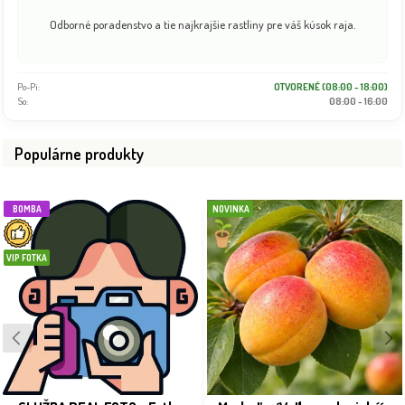
Odborné poradenstvo a tie najkrajšie rastliny pre váš kúsok raja.
Po-Pi:
OTVORENÉ (08:00 - 18:00)
So:
08:00 - 16:00
Populárne produkty
BOMBA
NOVINKA
VIP FOTKA