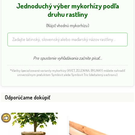
Jednoduchý výber mykorhízy podľa
druhu rastliny
(Nájsť vhodnú mykorhízu)
Pre spustenie vyhľadávania začnite písať...
*Všetky špecializované varianty mykorhízy (KVET, ZELENINA, BYLINKY) môžete nahradiť
univerzálnym produktom Symbivit alebo Symbivit Tric (obohatený o ochranu).
Odporúčame dokúpiť