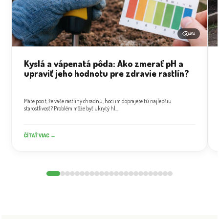
494
Kyslá a vápenatá pôda: Ako zmerať pH a
upraviť jeho hodnotu pre zdravie rastlín?
Máte pocit, že vaše rastliny chradnú, hoci im doprajete tú najlepšiu
starostlivosť? Problém môže byť ukrytý hl...
ČÍTAŤ VIAC →