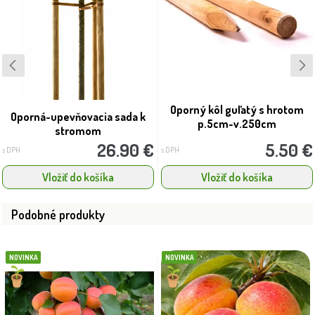
Oporný kôl guľatý s hrotom
Oporná-upevňovacia sada k
p.5cm-v.250cm
stromom
26.90 €
5.50 €
s DPH
s DPH
Vložiť do košíka
Vložiť do košíka
Podobné produkty
NOVINKA
NOVINKA