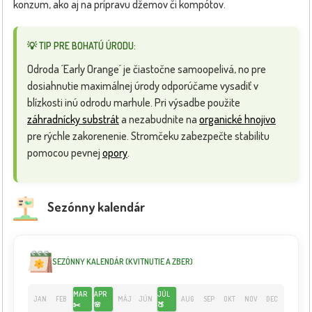
konzum, ako aj na prípravu džemov či kompótov.
💡 TIP PRE BOHATÚ ÚRODU:
Odroda ´Early Orange´ je čiastočne samoopelivá, no pre
dosiahnutie maximálnej úrody odporúčame vysadiť v
blízkosti inú odrodu marhule. Pri výsadbe použite
záhradnícky substrát
a nezabudnite na
organické hnojivo
pre rýchle zakorenenie. Stromčeku zabezpečte stabilitu
pomocou pevnej
opory
.
Sezónny kalendár
SEZÓNNY KALENDÁR (KVITNUTIE A ZBER)
MAR
APR
JÚL
JAN
FEB
MÁJ
JÚN
AUG
SEP
OKT
NOV
DEC
✂️
🌸
🍑