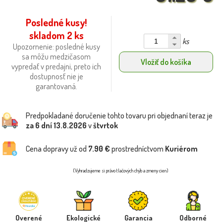
Posledné kusy!
skladom 2 ks
ks
Upozornenie: posledné kusy
sa môžu medzičasom
Vložiť do košíka
vypredať v predajni, preto ich
dostupnosť nie je
garantovaná.
Predpokladané doručenie tohto tovaru pri objednaní teraz je
za 6 dní
13.8.2026
v
štvrtok
Cena dopravy už od
7.90 €
prostredníctvom
Kuriérom
(Vyhradzujeme si právo tlačových chýb a zmeny cien)
Overené
Ekologické
Garancia
Odborné