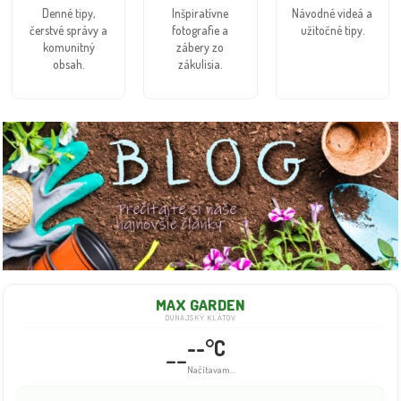
Denné tipy,
Inšpiratívne
Návodné videá a
čerstvé správy a
fotografie a
užitočné tipy.
komunitný
zábery zo
obsah.
zákulisia.
MAX GARDEN
DUNAJSKÝ KLÁTOV
--°C
--
Info dočasne nedostupné