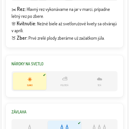
Rez:
✂️
Hlavný rez vykonávame na jar v marci, prípadne
letný rez po zbere.
Kvitnutie:
🌸
Nežné biele až svetloružové kvety sa otvárajú
v apríli.
Zber:
🍑
Prvé zrelé plody zberáme už začiatkom júla.
NÁROKY NA SVETLO
✔
☀️
⛅
☁️
SLNKO
POLOTIEŇ
TIEŇ
ZÁVLAHA
✔
💧
💧💧
💧💧💧