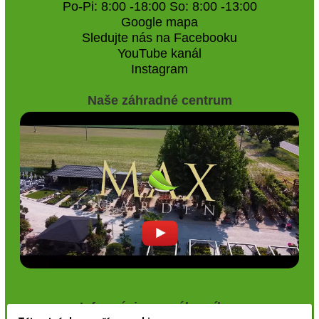
Po-Pi: 8:00 -18:00 So: 8:00 -13:00
Google mapa
Sledujte nás na Facebooku
YouTube kanál
Instagram
Naše záhradné centrum
Informácie pre zákazníkov