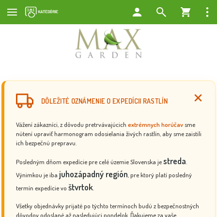
DÔLEŽITÉ OZNÁMENIE O EXPEDÍCII RASTLÍN
Vážení zákazníci, z dôvodu pretrvávajúcich
extrémnych horúčav
sme
nútení upraviť harmonogram odosielania živých rastlín, aby sme zaistili
ich bezpečnú prepravu.
streda
Posledným dňom expedície pre celé územie Slovenska je
.
juhozápadný región
Výnimkou je iba
, pre ktorý platí posledný
štvrtok
termín expedície vo
.
Všetky objednávky prijaté po týchto termínoch budú z bezpečnostných
dôvodov odoslané až nasledujúci pondelok. Ďakujeme za vaše