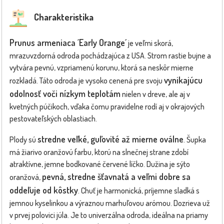
Charakteristika
Prunus armeniaca ´Early Orange´
je veľmi skorá,
mrazuvzdorná odroda pochádzajúca z USA. Strom rastie bujne a
vytvára pevnú, vzpriamenú korunu, ktorá sa neskôr mierne
vynikajúcu
rozkladá. Táto odroda je vysoko cenená pre svoju
odolnosť voči nízkym teplotám
nielen v dreve, ale aj v
kvetných púčikoch, vďaka čomu pravidelne rodí aj v okrajových
pestovateľských oblastiach.
stredne veľké, guľovité až mierne oválne
Plody sú
. Šupka
má žiarivo oranžovú farbu, ktorú na slnečnej strane zdobí
atraktívne, jemne bodkované červené líčko. Dužina je sýto
pevná, stredne šťavnatá a veľmi dobre sa
oranžová,
oddeľuje od kôstky
. Chuť je harmonická, príjemne sladká s
jemnou kyselinkou a výraznou marhuľovou arómou. Dozrieva už
v prvej polovici júla. Je to univerzálna odroda, ideálna na priamy