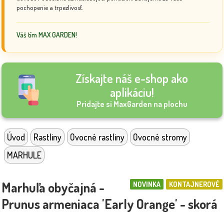
pochopenie a trpezlivosť.
Váš tím MAX GARDEN!
Získajte náš e-shop ako
aplikáciu!
Pridajte si MaxGarden na plochu
Úvod
Rastliny
Ovocné rastliny
Ovocné stromy
MARHULE
Marhuľa obyčajná -
NOVINKA
KONTAJNEROVÉ
Prunus armeniaca 'Early Orange' - skorá