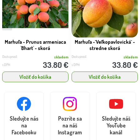
Marhuľa - Prunus armeniaca
Marhuľa -´Veľkopavlovická´ -
'Bhart' - skorá
stredne skorá
Dostupnosť:
Dostupnosť:
skladom
skladom
33.80 €
33.80 €
s DPH
s DPH
Vložiť do košíka
Vložiť do košíka
Sledujte nás
Pozrite sa
Sledujte náš
na
na náš
YouTube
Facebooku
Instagram
kanál