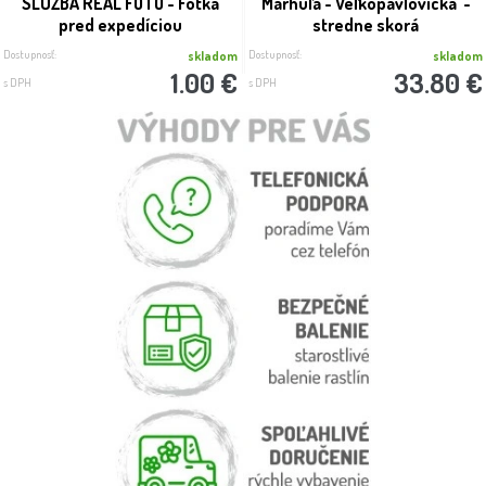
SLUŽBA REAL FOTO - Fotka
Marhuľa -´Veľkopavlovická´ -
pred expedíciou
stredne skorá
Dostupnosť:
Dostupnosť:
skladom
skladom
1.00 €
33.80 €
s DPH
s DPH