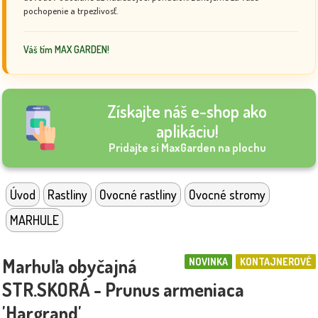
pochopenie a trpezlivosť.
Váš tím MAX GARDEN!
Získajte náš e-shop ako
aplikáciu!
Pridajte si MaxGarden na plochu
Úvod
Rastliny
Ovocné rastliny
Ovocné stromy
MARHULE
Marhuľa obyčajná
NOVINKA
KONTAJNEROVÉ
STR.SKORÁ - Prunus armeniaca
'Hargrand'