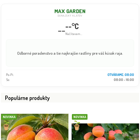
MAX GARDEN
DUNAJSKÝ KLÁTOV
--°C
--
Info dočasne nedostupné
Odborné poradenstvo a tie najkrajšie rastliny pre váš kúsok raja.
Po-Pi:
08:00 - 18:00
So:
08:00 - 16:00
Populárne produkty
NOVINKA
NOVINKA