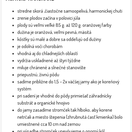
stredne skorá ,čiastočne samoopelivá, harmonickej chuti
zrenie plodov začína v polovici júla
plody sú veľmi veľké 85 g. až 120 g. oranžovej farby
dužina je oranžová, veľmi pevná, mäsitá
kôstky sú malé a dobre sa oddeľujú od dužiny
je odolná voči chorobám
vhodná aj do chladnejších oblastí
vydržia uskladnené až štyri týždne
miluje chránené a slnečné stanovište
priepustnú, živnú pôdu
sadíme približne do 1,5 – 2x väčšej jamy ako je koreňový
systém
pri sadení je vhodné do pôdy primiešať záhradnícky
substrát a organické hnojivo
do jamy zasadíme stromček tak hlboko, aby korene
netrčali a miesto štepenia (zhrubnutá časť kmienka) bolo
umiestnené cca 10 cm nad zemou
pri výsadbe stromček upevňujeme o oporný kôl