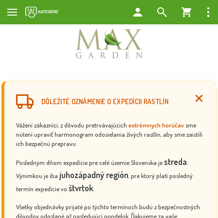
DÔLEŽITÉ OZNÁMENIE O EXPEDÍCII RASTLÍN
Vážení zákazníci, z dôvodu pretrvávajúcich
extrémnych horúčav
sme
nútení upraviť harmonogram odosielania živých rastlín, aby sme zaistili
ich bezpečnú prepravu.
streda
Posledným dňom expedície pre celé územie Slovenska je
.
juhozápadný región
Výnimkou je iba
, pre ktorý platí posledný
štvrtok
termín expedície vo
.
Všetky objednávky prijaté po týchto termínoch budú z bezpečnostných
dôvodov odoslané až nasledujúci pondelok. Ďakujeme za vaše