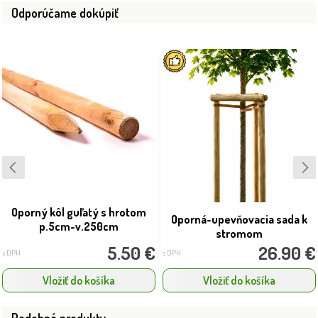
Odporúčame dokúpiť
Oporný kôl guľatý s hrotom
Oporná-upevňovacia sada k
p.5cm-v.250cm
stromom
5.50 €
26.90 €
s DPH
s DPH
Vložiť do košíka
Vložiť do košíka