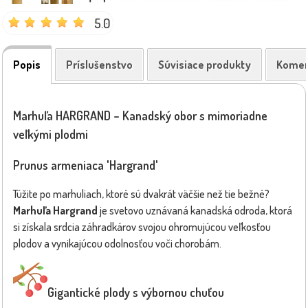
5.0
Popis
Príslušenstvo
Súvisiace produkty
Komen
Marhuľa HARGRAND – Kanadský obor s mimoriadne
veľkými plodmi
Prunus armeniaca 'Hargrand'
Túžite po marhuliach, ktoré sú dvakrát väčšie než tie bežné?
Marhuľa Hargrand
je svetovo uznávaná kanadská odroda, ktorá
si získala srdcia záhradkárov svojou ohromujúcou veľkosťou
plodov a vynikajúcou odolnosťou voči chorobám.
Gigantické plody s výbornou chuťou