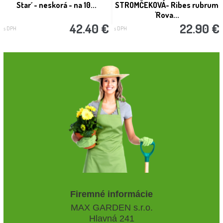
Star´ - neskorá - na 10...
STROMČEKOVÁ- Ribes rubrum
'Rova...
42.40 €
22.90 €
s DPH
s DPH
Firemné informácie
MAX GARDEN s.r.o.
Hlavná 241