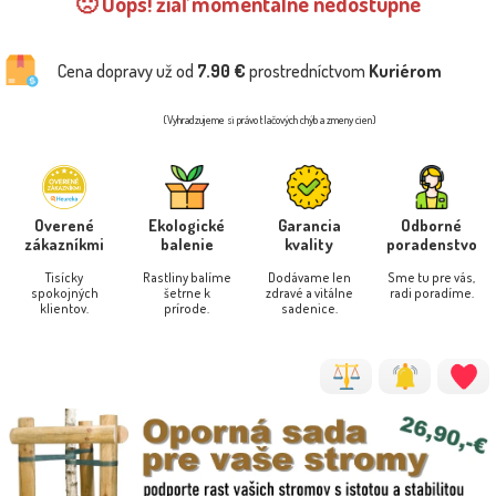
🙁 Oops! žiaľ momentálne nedostupné
Cena dopravy už od
7.90 €
prostredníctvom
Kuriérom
(Vyhradzujeme si právo tlačových chýb a zmeny cien)
Overené
Ekologické
Garancia
Odborné
zákazníkmi
balenie
kvality
poradenstvo
Tisícky
Rastliny balíme
Dodávame len
Sme tu pre vás,
spokojných
šetrne k
zdravé a vitálne
radi poradíme.
klientov.
prírode.
sadenice.