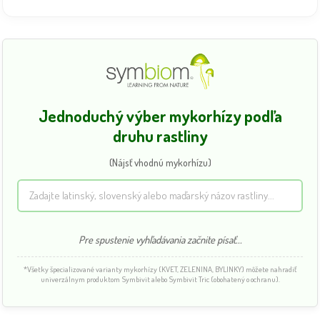
Jednoduchý výber mykorhízy podľa
druhu rastliny
(Nájsť vhodnú mykorhízu)
Pre spustenie vyhľadávania začnite písať...
*Všetky špecializované varianty mykorhízy (KVET, ZELENINA, BYLINKY) môžete nahradiť
univerzálnym produktom Symbivit alebo Symbivit Tric (obohatený o ochranu).