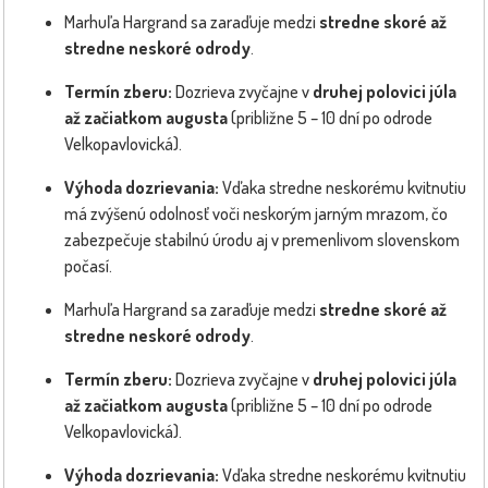
Marhuľa Hargrand sa zaraďuje medzi
stredne skoré až
stredne neskoré odrody
.
Termín zberu:
Dozrieva zvyčajne v
druhej polovici júla
až začiatkom augusta
(približne 5 – 10 dní po odrode
Velkopavlovická).
Výhoda dozrievania:
Vďaka stredne neskorému kvitnutiu
má zvýšenú odolnosť voči neskorým jarným mrazom, čo
zabezpečuje stabilnú úrodu aj v premenlivom slovenskom
počasí.
Marhuľa Hargrand sa zaraďuje medzi
stredne skoré až
stredne neskoré odrody
.
Termín zberu:
Dozrieva zvyčajne v
druhej polovici júla
až začiatkom augusta
(približne 5 – 10 dní po odrode
Velkopavlovická).
Výhoda dozrievania:
Vďaka stredne neskorému kvitnutiu