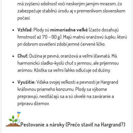
má zvýšenú odolnosť voči neskorým jarným mrazom, čo
zabezpečuje stabilnú úrodu aj v premenlivom slovenskom
počasí.
Vzhľad:
Plody sú
mimoriadne veľké
(často dosahujú
hmotnosť až 70 – 90 g). Majú matnú oranžovú šupku, ktorú
pri dobrom osvetlení zdobí jemné červené líčko.
Chuť:
Dužina je pevná, oranžová a veľmi šťavnatá. Má
harmonickú sladko-kyslú chuť s jemnou, ale príjemnou
arómou. Kôstka sa veľmi ľahko odlučuje od dužiny.
Využitie:
Vďaka svojej veľkosti a pevnosti je Hargrand
kráľovnou priameho konzumu. Plody sa výborne
prepravujú, neotláčajú sa a sú skvelé na zaváranie a
prípravu džemov.
Pestovanie a nároky (Prečo staviť na Hargrand?)