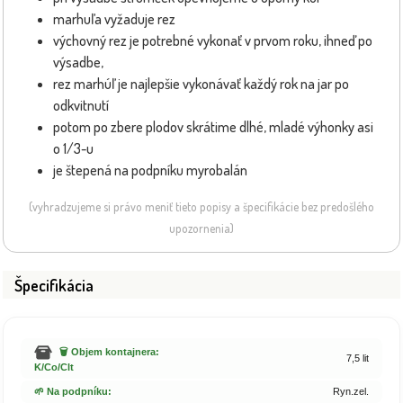
marhuľa vyžaduje rez
výchovný rez je potrebné vykonať v prvom roku, ihneď po
výsadbe,
rez marhúľ je najlepšie vykonávať každý rok na jar po
odkvitnutí
potom po zbere plodov skrátime dlhé, mladé výhonky asi
o 1/3-u
je štepená na podpníku myrobalán
(vyhradzujeme si právo meniť tieto popisy a špecifikácie bez predošlého
upozornenia)
Špecifikácia
🗑️ Objem kontajnera:
7,5 lit
K/Co/Clt
🌱 Na podpníku:
Ryn.zel.