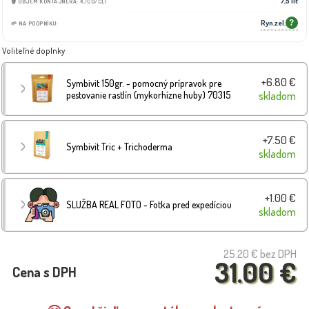
7,5 lit
🗑️ OBJEM KONTAJNERA: K/CO/CLT
Ryn.zel.
?
🌱 NA PODPNÍKU:
Voliteľné doplnky
+6.80 €
Symbivit 150gr. - pomocný prípravok pre
pestovanie rastlín (mykorhízne huby) 70315
skladom
+7.50 €
Symbivit Tric + Trichoderma
skladom
+1.00 €
SLUŽBA REAL FOTO - Fotka pred expedíciou
skladom
25.20 €
bez DPH
31.00 €
Cena s DPH