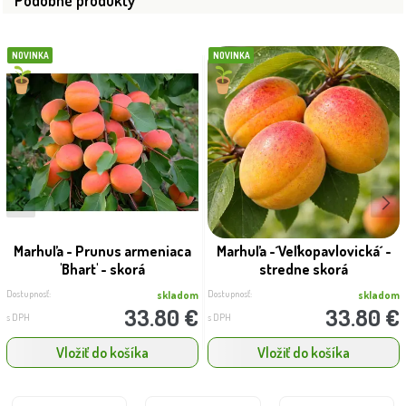
Podobné produkty
NOVINKA
NOVINKA
Marhuľa - Prunus armeniaca
Marhuľa -´Veľkopavlovická´ -
'Bhart' - skorá
stredne skorá
Dostupnosť:
Dostupnosť:
skladom
skladom
33.80 €
33.80 €
s DPH
s DPH
Vložiť do košíka
Vložiť do košíka