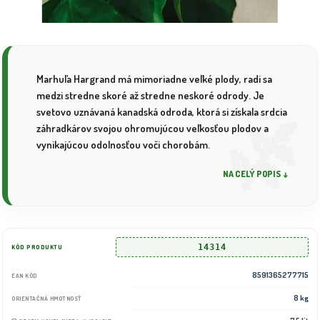
Marhuľa Hargrand má mimoriadne veľké plody, radi sa
medzi stredne skoré až stredne neskoré odrody. Je
svetovo uznávaná kanadská odroda, ktorá si získala srdcia
záhradkárov svojou ohromujúcou veľkosťou plodov a
vynikajúcou odolnosťou voči chorobám.
NA CELÝ POPIS ↓
14314
KÓD PRODUKTU
8591365277715
EAN KÓD
8 kg
ORIENTAČNÁ HMOTNOSŤ