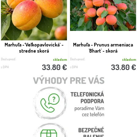
Marhuľa -´Veľkopavlovická´ -
Marhuľa - Prunus armeniaca
stredne skorá
'Bhart' - skorá
Dostupnosť:
Dostupnosť:
skladom
skladom
33.80 €
33.80 €
s DPH
s DPH