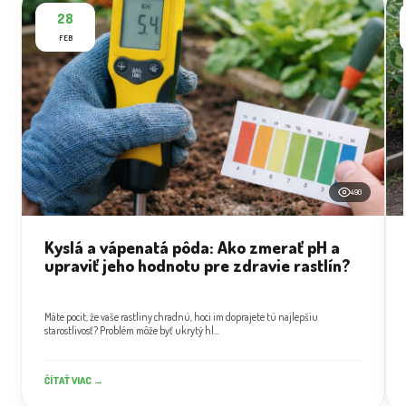
28
FEB
490
Kyslá a vápenatá pôda: Ako zmerať pH a
upraviť jeho hodnotu pre zdravie rastlín?
Máte pocit, že vaše rastliny chradnú, hoci im doprajete tú najlepšiu
starostlivosť? Problém môže byť ukrytý hl...
ČÍTAŤ VIAC →