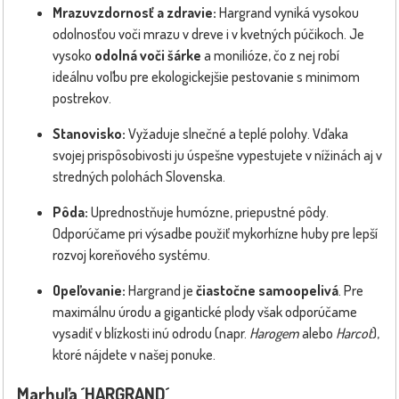
Mrazuvzdornosť a zdravie:
Hargrand vyniká vysokou
odolnosťou voči mrazu v dreve i v kvetných púčikoch. Je
vysoko
odolná voči šárke
a monilióze, čo z nej robí
ideálnu voľbu pre ekologickejšie pestovanie s minimom
postrekov.
Stanovisko:
Vyžaduje slnečné a teplé polohy. Vďaka
svojej prispôsobivosti ju úspešne vypestujete v nížinách aj v
stredných polohách Slovenska.
Pôda:
Uprednostňuje humózne, priepustné pôdy.
Odporúčame pri výsadbe použiť mykorhízne huby pre lepší
rozvoj koreňového systému.
Opeľovanie:
Hargrand je
čiastočne samoopelivá
. Pre
maximálnu úrodu a gigantické plody však odporúčame
vysadiť v blízkosti inú odrodu (napr.
Harogem
alebo
Harcot
),
ktoré nájdete v našej ponuke.
Marhuľa ´HARGRAND´