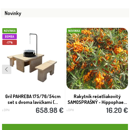
Novinky
NOVINKA
NOVINKA
BOMBA
-17%
Gril PAHREBA 175/76/54cm
Rakytník rešetliakovitý
set s dvoma lavičkami (...
SAMOSPRAŠNÝ - Hippophae...
658.98 €
16.20 €
s DPH
s DPH