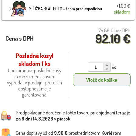
+1.00 €
SLUŽBA REAL FOTO - Fotka pred expedíciou
skladom
74.88 €
bez DPH
92.10 €
Cena s DPH
Posledné kusy!
skladom 1 ks
ks
Upozornenie: posledné kusy
sa môžu medzičasom
Vložiť do košíka
vypredať v predajni, preto ich
dostupnosť nie je
garantovaná.
Predpokladané doručenie tohto tovaru pri objednaní teraz je
za 6 dní
14.8.2026
v
piatok
Cena dopravy už od
9.90 €
prostredníctvom
Kuriérom