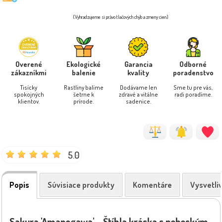
(Vyhradzujeme si právo tlačových chýb a zmeny cien)
Overené
Ekologické
Garancia
Odborné
zákazníkmi
balenie
kvality
poradenstvo
Tisícky
Rastliny balíme
Dodávame len
Sme tu pre vás,
spokojných
šetrne k
zdravé a vitálne
radi poradíme.
klientov.
prírode.
sadenice.
5.0
Popis
Súvisiace produkty
Komentáre
Vysvetli
Sakura 'Amanogawa' – Štíhla kráska s nebeským