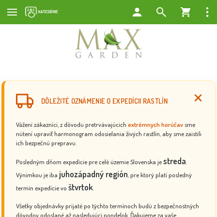
DÔLEŽITÉ OZNÁMENIE O EXPEDÍCII RASTLÍN
Vážení zákazníci, z dôvodu pretrvávajúcich
extrémnych horúčav
sme
nútení upraviť harmonogram odosielania živých rastlín, aby sme zaistili
ich bezpečnú prepravu.
streda
Posledným dňom expedície pre celé územie Slovenska je
.
juhozápadný región
Výnimkou je iba
, pre ktorý platí posledný
štvrtok
termín expedície vo
.
Všetky objednávky prijaté po týchto termínoch budú z bezpečnostných
dôvodov odoslané až nasledujúci pondelok. Ďakujeme za vaše