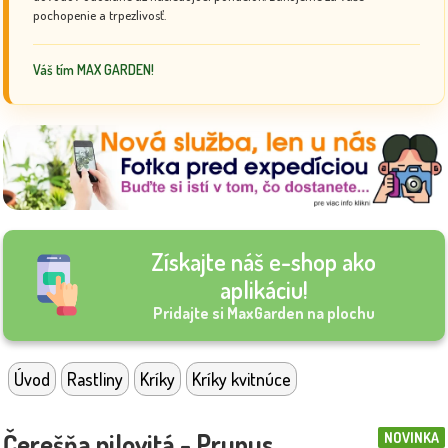
pochopenie a trpezlivosť.
Váš tím MAX GARDEN!
Získajte náš e-shop ako
aplikáciu!
Pridajte si MaxGarden na plochu
Úvod
Rastliny
Kríky
Kríky kvitnúce
Čerešňa pilovitá - Prunus
NOVINKA