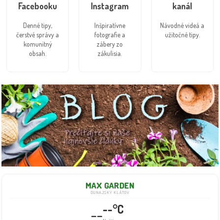
Facebooku
Instagram
kanál
Denné tipy,
Inšpiratívne
Návodné videá a
čerstvé správy a
fotografie a
užitočné tipy.
komunitný
zábery zo
obsah.
zákulisia.
MAX GARDEN
DUNAJSKÝ KLÁTOV
--°C
--