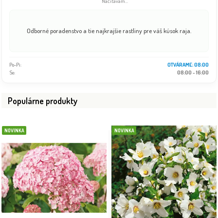
Info dočasne nedostupné
Odborné poradenstvo a tie najkrajšie rastliny pre váš kúsok raja.
Po-Pi:
08:00 - 18:00
So:
08:00 - 16:00
Populárne produkty
NOVINKA
NOVINKA