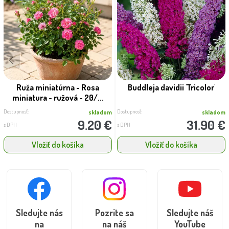
Ruža miniatúrna - Rosa
Buddleja davidii 'Tricolor'
miniatura - ružová - 20/...
Dostupnosť:
Dostupnosť:
skladom
skladom
9.20 €
31.90 €
s DPH
s DPH
Vložiť do košíka
Vložiť do košíka
Sledujte nás
Pozrite sa
Sledujte náš
na
na náš
YouTube