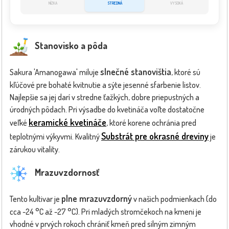
NÍZKA
STREDNÁ
VYSOKÁ
Stanovisko a pôda
slnečné stanovištia
Sakura 'Amanogawa' miluje
, ktoré sú
kľúčové pre bohaté kvitnutie a sýte jesenné sfarbenie listov.
Najlepšie sa jej darí v stredne ťažkých, dobre priepustných a
úrodných pôdach. Pri výsadbe do kvetináča voľte dostatočne
keramické kvetináče
veľké
, ktoré korene ochránia pred
Substrát pre okrasné dreviny
teplotnými výkyvmi. Kvalitný
je
zárukou vitality.
Mrazuvzdornosť
plne mrazuvzdorný
Tento kultivar je
v našich podmienkach (do
cca -24 °C až -27 °C). Pri mladých stromčekoch na kmeni je
vhodné v prvých rokoch chrániť kmeň pred silným zimným