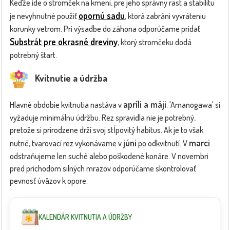
Keďže ide o stromček na kmeni, pre jeho správny rast a stabilitu
opornú sadu
je nevyhnutné použiť
, ktorá zabráni vyvráteniu
korunky vetrom. Pri výsadbe do záhona odporúčame pridať
Substrát pre okrasné dreviny
, ktorý stromčeku dodá
potrebný štart.
Kvitnutie a údržba
apríli a máji
Hlavné obdobie kvitnutia nastáva v
. 'Amanogawa' si
vyžaduje minimálnu údržbu. Rez spravidla nie je potrebný,
pretože si prirodzene drží svoj stĺpovitý habitus. Ak je to však
júni
marci
nutné, tvarovací rez vykonávame v
po odkvitnutí. V
odstraňujeme len suché alebo poškodené konáre. V novembri
pred príchodom silných mrazov odporúčame skontrolovať
pevnosť úväzov k opore.
KALENDÁR KVITNUTIA A ÚDRŽBY