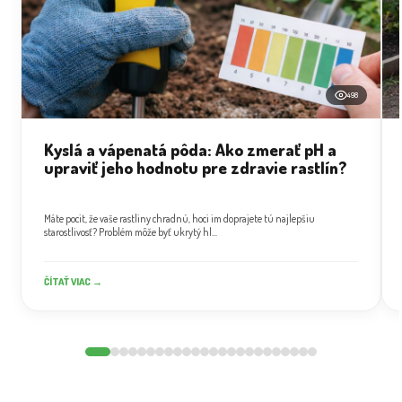
498
Kyslá a vápenatá pôda: Ako zmerať pH a
upraviť jeho hodnotu pre zdravie rastlín?
Máte pocit, že vaše rastliny chradnú, hoci im doprajete tú najlepšiu
starostlivosť? Problém môže byť ukrytý hl...
ČÍTAŤ VIAC →