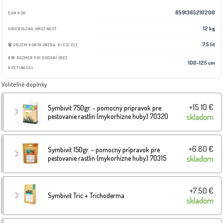
8591365210200
EAN KÓD
12 kg
ORIENTAČNÁ HMOTNOSŤ
7,5 lit
🗑️ OBJEM KONTAJNERA: K/CO/CLT
⬆️🌸 ROZMER PRI DODANÍ (BEZ
100-125 cm
KVETINÁČA):
Voliteľné doplnky
+15.10 €
Symbivit 750gr. - pomocný prípravok pre
pestovanie rastlín (mykorhízne huby) 70320
skladom
+6.80 €
Symbivit 150gr. - pomocný prípravok pre
pestovanie rastlín (mykorhízne huby) 70315
skladom
+7.50 €
Symbivit Tric + Trichoderma
skladom