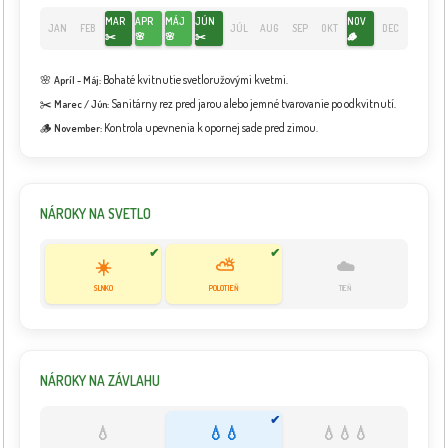
MAR
APR
MÁJ
JÚN
NOV
JAN
FEB
JÚL
AUG
SEP
OKT
DEC
✂️
🌸
🌸
✂️
🪵
🌸
Bohaté kvitnutie svetloružovými kvetmi.
Apríl - Máj:
✂️
Sanitárny rez pred jarou alebo jemné tvarovanie po odkvitnutí.
Marec / Jún:
🪵
Kontrola upevnenia k opornej sade pred zimou.
November:
NÁROKY NA SVETLO
✔
✔
☀️
⛅
☁️
SLNKO
POLOTIEŇ
TIEŇ
NÁROKY NA ZÁVLAHU
✔
💧
💧💧
💧💧💧