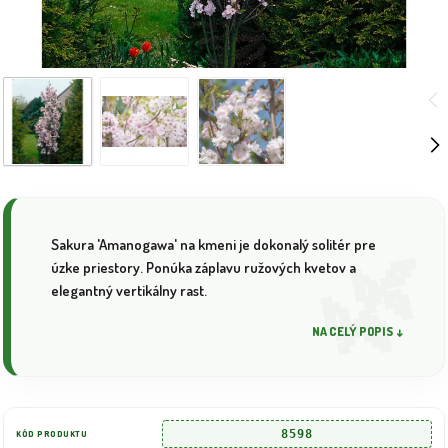
Sakura 'Amanogawa' na kmeni je dokonalý solitér pre
úzke priestory. Ponúka záplavu ružových kvetov a
elegantný vertikálny rast.
NA CELÝ POPIS ↓
8598
KÓD PRODUKTU