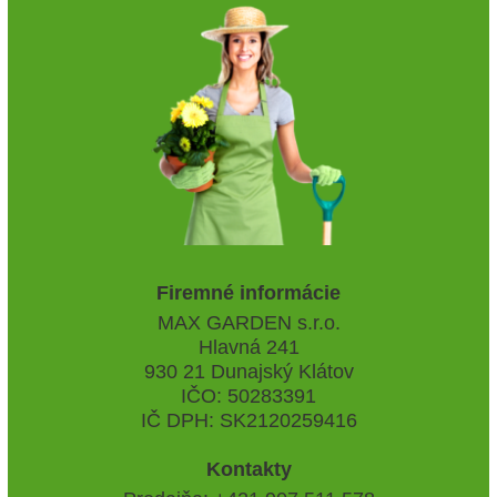
Firemné informácie
MAX GARDEN s.r.o.
Hlavná 241
930 21 Dunajský Klátov
IČO: 50283391
IČ DPH: SK2120259416
Kontakty