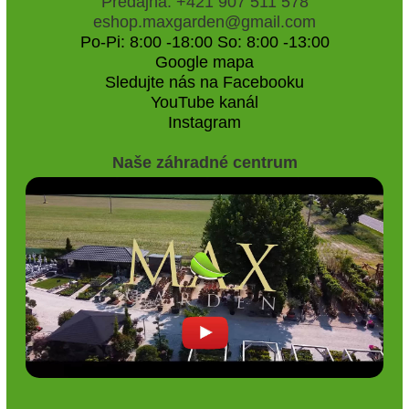
Predajňa: +421 907 511 578
eshop.maxgarden@gmail.com
Po-Pi: 8:00 -18:00 So: 8:00 -13:00
Google mapa
Sledujte nás na Facebooku
YouTube kanál
Instagram
Naše záhradné centrum