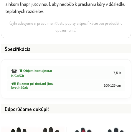
slnkom (napr. jutovinou), aby nedošlo k praskaniu kôry v dôsledku
teplotných rozdielov.
(vyhradzujeme si právo meniť tieto popisy a špecifikácie bez predošlého
upozornenia)
Špecifikácia
🗑️ Objem kontajnera:
7,5 lit
K/Co/Clt
⬆️🌸 Rozmer pri dodaní (bez
100-125 cm
kvetináča):
Odporúčame dokúpiť