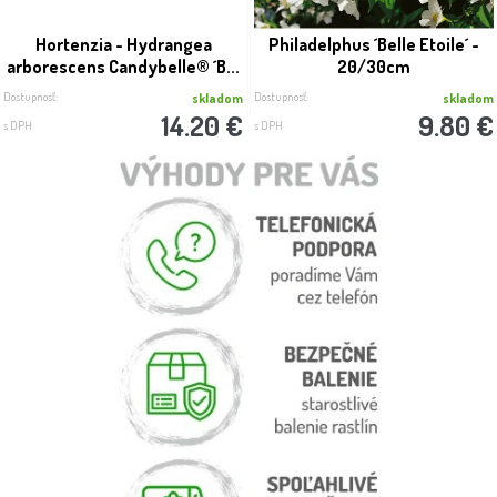
Hortenzia - Hydrangea
Philadelphus ´Belle Etoile´ -
arborescens Candybelle® ´B...
20/30cm
Dostupnosť:
Dostupnosť:
skladom
skladom
14.20 €
9.80 €
s DPH
s DPH