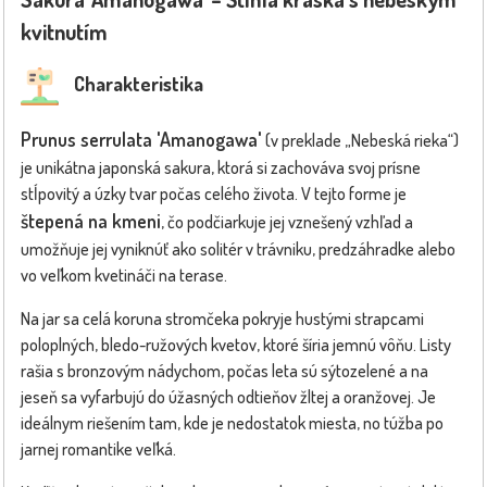
kvitnutím
Charakteristika
Prunus serrulata 'Amanogawa'
(v preklade „Nebeská rieka“)
je unikátna japonská sakura, ktorá si zachováva svoj prísne
stĺpovitý a úzky tvar počas celého života. V tejto forme je
štepená na kmeni
, čo podčiarkuje jej vznešený vzhľad a
umožňuje jej vyniknúť ako solitér v trávniku, predzáhradke alebo
vo veľkom kvetináči na terase.
Na jar sa celá koruna stromčeka pokryje hustými strapcami
poloplných, bledo-ružových kvetov, ktoré šíria jemnú vôňu. Listy
rašia s bronzovým nádychom, počas leta sú sýtozelené a na
jeseň sa vyfarbujú do úžasných odtieňov žltej a oranžovej. Je
ideálnym riešením tam, kde je nedostatok miesta, no túžba po
jarnej romantike veľká.