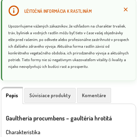
UŽITOČNÁ INFORMÁCIA K RASTLINÁM
Upozorňujeme vážených zákazníkov, že vzhľadom na charakter trvaliek,
tráv, byliniek a vodných rastlín môžu byť tieto v čase vašej objednávky
ešte pred rašením, po odkvete alebo profesionálne zastrihnuté v prospech
ich ďalšieho zdravého vývoja. Aktuálna forma rastlín závisí od
konkrétneho vegetačného obdobia, ich prirodzeného vývoja a aktuálnych
potrieb. Tieto formy nie sú negatívnym ukazovateľom vitality či kvality a
nijako neovplyvňujú ich budúci rast a prosperitu.
Popis
Súvisiace produkty
Komentáre
Gaultheria procumbens – gaultéria hrotitá
Charakteristika