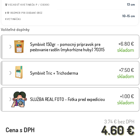
13 cm
🗑️ VEĽKOSŤ KVETINÁČA P / CO(XX)
⬆️🌸 ROZMER PRI DODANÍ (BEZ
10-15 cm
KVETINÁČA):
Voliteľné doplnky
+6.80 €
Symbivit 150gr. - pomocný prípravok pre
pestovanie rastlín (mykorhízne huby) 70315
skladom
+7.50 €
Symbivit Tric + Trichoderma
skladom
+1.00 €
SLUŽBA REAL FOTO - Fotka pred expedíciou
skladom
3.74 €
bez DPH
4.60 €
Cena s DPH