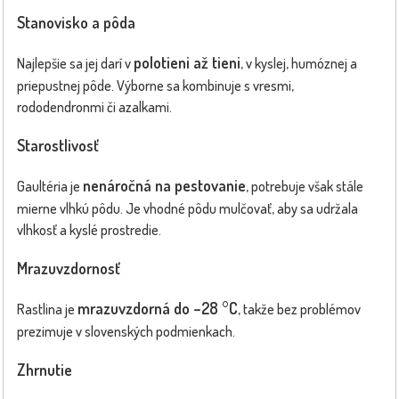
Stanovisko a pôda
polotieni až tieni
Najlepšie sa jej darí v
, v kyslej, humóznej a
priepustnej pôde. Výborne sa kombinuje s vresmi,
rododendronmi či azalkami.
Starostlivosť
nenáročná na pestovanie
Gaultéria je
, potrebuje však stále
mierne vlhkú pôdu. Je vhodné pôdu mulčovať, aby sa udržala
vlhkosť a kyslé prostredie.
Mrazuvzdornosť
mrazuvzdorná do –28 °C
Rastlina je
, takže bez problémov
prezimuje v slovenských podmienkach.
Zhrnutie