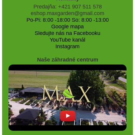
Predajňa: +421 907 511 578
eshop.maxgarden@gmail.com
Po-Pi: 8:00 -18:00 So: 8:00 -13:00
Google mapa
Sledujte nás na Facebooku
YouTube kanál
Instagram
Naše záhradné centrum