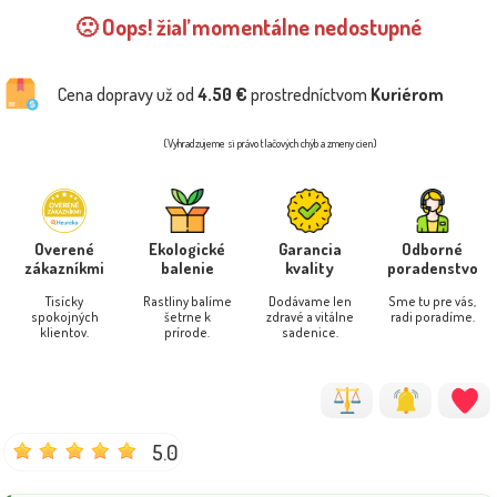
🙁 Oops! žiaľ momentálne nedostupné
Cena dopravy už od
4.50 €
prostredníctvom
Kuriérom
(Vyhradzujeme si právo tlačových chýb a zmeny cien)
Overené
Ekologické
Garancia
Odborné
zákazníkmi
balenie
kvality
poradenstvo
Tisícky
Rastliny balíme
Dodávame len
Sme tu pre vás,
spokojných
šetrne k
zdravé a vitálne
radi poradíme.
klientov.
prírode.
sadenice.
5.0