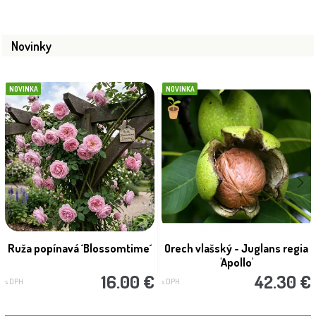
Novinky
NOVINKA
NOVINKA
Ruža popínavá ´Blossomtime´
Orech vlašský - Juglans regia
'Apollo'
16.00 €
42.30 €
s DPH
s DPH