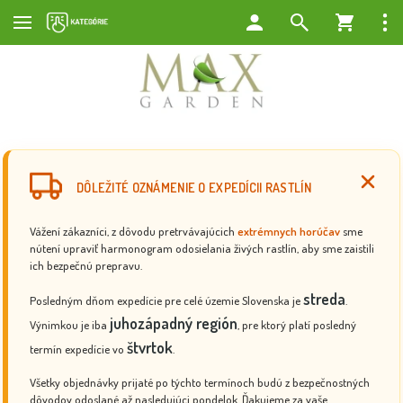
DÔLEŽITÉ OZNÁMENIE O EXPEDÍCII RASTLÍN
Vážení zákazníci, z dôvodu pretrvávajúcich
extrémnych horúčav
sme
nútení upraviť harmonogram odosielania živých rastlín, aby sme zaistili
ich bezpečnú prepravu.
streda
Posledným dňom expedície pre celé územie Slovenska je
.
juhozápadný región
Výnimkou je iba
, pre ktorý platí posledný
štvrtok
termín expedície vo
.
Všetky objednávky prijaté po týchto termínoch budú z bezpečnostných
dôvodov odoslané až nasledujúci pondelok. Ďakujeme za vaše