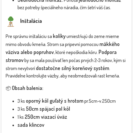
Ponúša
bez potreby špeciálneho náradia, čím šetrí váš čas.
Inštalácia
kolíky
Pre správnu inštaláciu sa
umiestňujú do zeme mierne
mäkkého
mimo obvodu kmeňa. Strom sa pripevní pomocou
väziva alebo popruhov
Podpora
, ktoré nepoškodia kôru.
stromov
by sa mala používať len počas prvých 2-3 rokov, kým si
dostatočne silný koreňový systém
strom nevytvorí
.
Pravidelne kontrolujte väzby, aby neobmedzovali rast kmeňa.
Obsah balenia:
📦
oporný kôl guľatý s hrotom
3 ks
pr.5cm-v.250cm
50cm spájací pol kôl
3 ks
250cm viazací úväz
1 ks
sada klincov