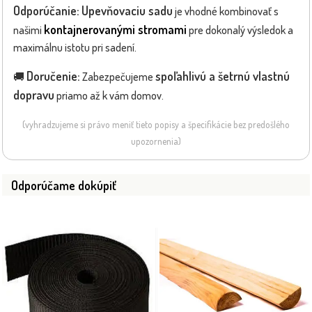
Odporúčanie:
Upevňovaciu sadu
je vhodné kombinovať s
kontajnerovanými stromami
našimi
pre dokonalý výsledok a
maximálnu istotu pri sadení.
Doručenie:
spoľahlivú a šetrnú vlastnú
🚚
Zabezpečujeme
dopravu
priamo až k vám domov.
(vyhradzujeme si právo meniť tieto popisy a špecifikácie bez predošlého
upozornenia)
Odporúčame dokúpiť