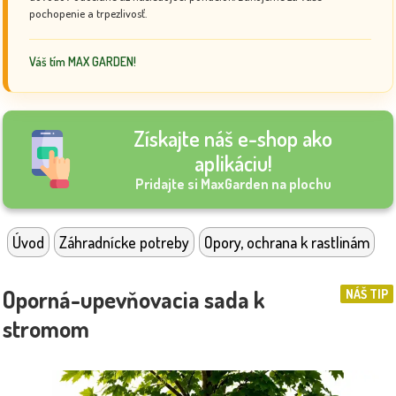
pochopenie a trpezlivosť.
Váš tím MAX GARDEN!
Získajte náš e-shop ako
aplikáciu!
Pridajte si MaxGarden na plochu
Úvod
Záhradnícke potreby
Opory, ochrana k rastlinám
Oporná-upevňovacia sada k
NÁŠ TIP
stromom