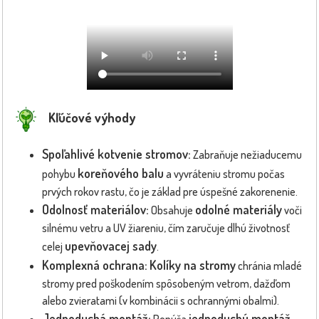
Kľúčové výhody
Spoľahlivé kotvenie stromov:
Zabraňuje nežiaducemu
koreňového balu
pohybu
a vyvráteniu stromu počas
prvých rokov rastu, čo je základ pre úspešné zakorenenie.
Odolnosť materiálov:
odolné materiály
Obsahuje
voči
silnému vetru a UV žiareniu, čím zaručuje dlhú životnosť
upevňovacej sady
celej
.
Komplexná ochrana:
Kolíky na stromy
chránia mladé
stromy pred poškodením spôsobeným vetrom, dažďom
alebo zvieratami (v kombinácii s ochrannými obalmi).
Jednoduchá montáž:
jednoduchú montáž