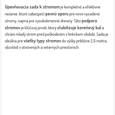
Upevňovacia sada k stromom
je kompletné a efektívne
pevnú oporu
riešenie, ktoré zabezpečí
pre novo vysadené
podpora
stromy, najmä pre vysokokmenné dreviny. Táto
stromov
stabilizuje koreňový bal
je kľúčový prvok, ktorý
a
chráni mladý strom pred poškodením v kritickom období. Sada je
všetky typy stromov
ideálna pre
do výšky približne 2,5 metra,
obzvlášť v otvorených a veterných priestoroch.