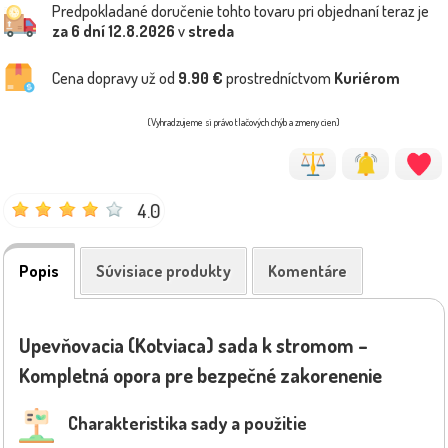
Predpokladané doručenie tohto tovaru pri objednaní teraz je
za 6 dní
12.8.2026
v
streda
Cena dopravy už od
9.90 €
prostredníctvom
Kuriérom
(Vyhradzujeme si právo tlačových chýb a zmeny cien)
4.0
Popis
Súvisiace produkty
Komentáre
Upevňovacia (Kotviaca) sada k stromom –
Kompletná opora pre bezpečné zakorenenie
Charakteristika sady a použitie