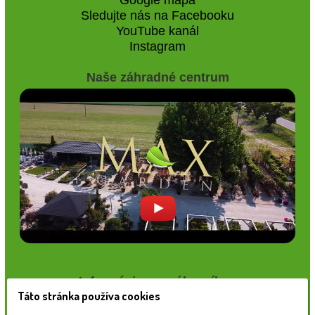
Sledujte nás na Facebooku
YouTube kanál
Instagram
Naše záhradné centrum
Informácie pre zákazníkov
Táto stránka používa cookies
Blog