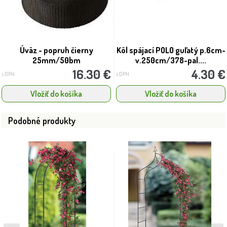
Úväz - popruh čierny
Kôl spájací POLO guľatý p.6cm-
25mm/50bm
v.250cm/378-pal....
16.30 €
4.30 €
s DPH
s DPH
Vložiť do košíka
Vložiť do košíka
Podobné produkty