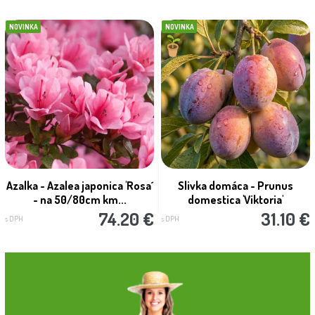
NOVINKA
NOVINKA
Azalka - Azalea japonica 'Rosa´
Slivka domáca - Prunus
- na 50/80cm km...
domestica 'Viktoria'
74.20 €
31.10 €
s DPH
s DPH