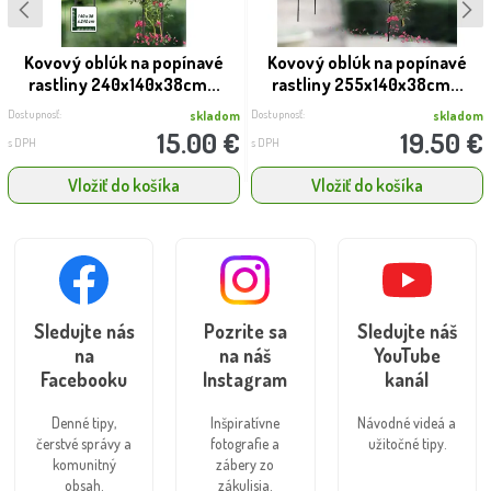
Kovový oblúk na popínavé
Kovový oblúk na popínavé
rastliny 240x140x38cm...
rastliny 255x140x38cm...
Dostupnosť:
Dostupnosť:
skladom
skladom
15.00 €
19.50 €
s DPH
s DPH
Vložiť do košíka
Vložiť do košíka
Sledujte nás
Pozrite sa
Sledujte náš
na
na náš
YouTube
Facebooku
Instagram
kanál
Denné tipy,
Inšpiratívne
Návodné videá a
čerstvé správy a
fotografie a
užitočné tipy.
komunitný
zábery zo
obsah.
zákulisia.