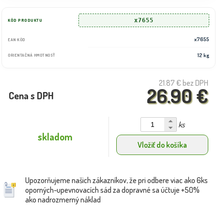
x7655
KÓD PRODUKTU
x7655
EAN KÓD
12 kg
ORIENTAČNÁ HMOTNOSŤ
21.87 €
bez DPH
26.90 €
Cena s DPH
ks
skladom
Vložiť do košíka
Upozorňujeme našich zákazníkov, že pri odbere viac ako 6ks
oporných-upevnovacích sád za dopravné sa účtuje +50%
ako nadrozmerný náklad