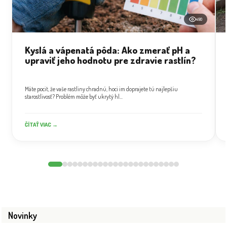
490
Kyslá a vápenatá pôda: Ako zmerať pH a
upraviť jeho hodnotu pre zdravie rastlín?
Máte pocit, že vaše rastliny chradnú, hoci im doprajete tú najlepšiu
starostlivosť? Problém môže byť ukrytý hl...
ČÍTAŤ VIAC →
Novinky