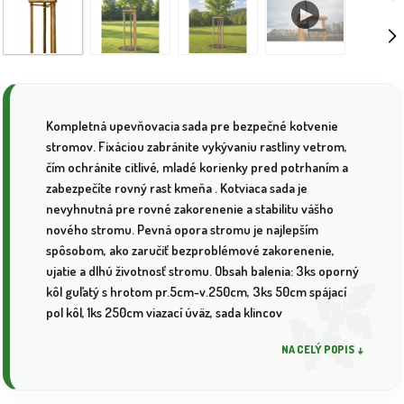
Kompletná upevňovacia sada pre bezpečné kotvenie
stromov. Fixáciou zabránite vykývaniu rastliny vetrom,
čím ochránite citlivé, mladé korienky pred potrhaním a
zabezpečíte rovný rast kmeňa . Kotviaca sada je
nevyhnutná pre rovné zakorenenie a stabilitu vášho
nového stromu. Pevná opora stromu je najlepším
spôsobom, ako zaručiť bezproblémové zakorenenie,
ujatie a dlhú životnosť stromu. Obsah balenia: 3ks oporný
kôl guľatý s hrotom pr.5cm-v.250cm, 3ks 50cm spájací
pol kôl, 1ks 250cm viazací úväz, sada klincov
NA CELÝ POPIS ↓