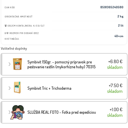
8591365240580
EAN KÓD
2 kg
ORIENTAČNÁ HMOTNOSŤ
2 lit
🗑️ OBJEM KONTAJNERA: K/CO/CLT
⬆️🌸 ROZMER PRI DODANÍ (BEZ
40+cm
KVETINÁČA):
Voliteľné doplnky
+6.80 €
Symbivit 150gr. - pomocný prípravok pre
pestovanie rastlín (mykorhízne huby) 70315
skladom
+7.50 €
Symbivit Tric + Trichoderma
skladom
+1.00 €
SLUŽBA REAL FOTO - Fotka pred expedíciou
skladom