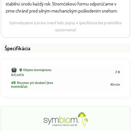
stabilnú úrodu každý rok. Stromčekovú formu odporúčame v
zime chrániť pred silným mechanickým poškodením snehom.
(vyhradzujeme si právo meniť tieto popisy a špecifikácie bez predošlého
upozornenia)
Špecifikácia
🗑️ Objem kontajnera:
2 lit
K/Co/Clt
⬆️🌸 Rozmer pri dodaní (bez
40+cm
kvetináča):