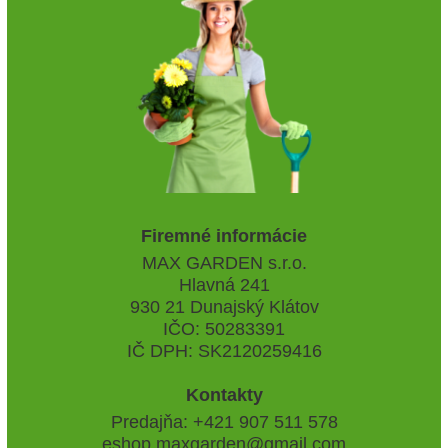
Firemné informácie
MAX GARDEN s.r.o.
Hlavná 241
930 21 Dunajský Klátov
IČO: 50283391
IČ DPH: SK2120259416
Kontakty
Predajňa: +421 907 511 578
eshop.maxgarden@gmail.com