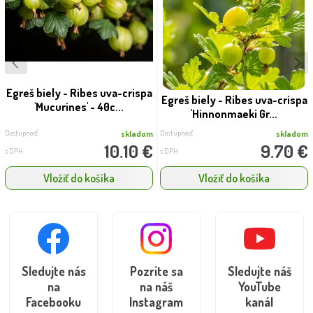
Egreš biely - Ribes uva-crispa
Egreš biely - Ribes uva-crispa
'Mucurines' - 40c...
'Hinnonmaeki Gr...
Dostupnosť:
Dostupnosť:
skladom
skladom
10.10 €
9.70 €
s DPH
s DPH
Vložiť do košíka
Vložiť do košíka
Sledujte nás
Pozrite sa
Sledujte náš
na
na náš
YouTube
Facebooku
Instagram
kanál