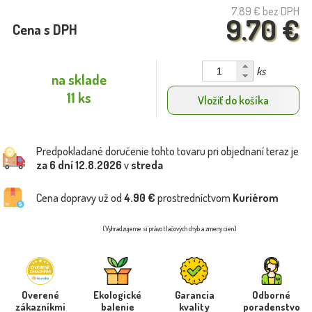
7.89 €
bez DPH
9.70 €
Cena s DPH
ks
na sklade
11 ks
Vložiť do košíka
Predpokladané doručenie tohto tovaru pri objednaní teraz je
za 6 dní
12.8.2026
v
streda
Cena dopravy už od
4.90 €
prostredníctvom
Kuriérom
(Vyhradzujeme si právo tlačových chýb a zmeny cien)
Overené
Ekologické
Garancia
Odborné
zákazníkmi
balenie
kvality
poradenstvo