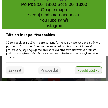
Po-Pi: 8:00 -18:00 So: 8:00 -13:00
Google mapa
Sledujte nás na Facebooku
YouTube kanál
Instagram
Táto stránka používa cookies
Naše záhradné centrum
Súbory cookies používame pre správne fungovanie našej webovej stránky a
jej funkcií. Pomocou súborov cookies si tiež napríklad pamätáme váš
preferovaný jazyk, zvyšujeme pre vás relevantnosť zobrazovaných reklám,
počítame návštevnosť stránok a pamätáme si vaše nastavenia vykonané na
stránke.
Táto stránka používa súbory cookies, ktoré nám
pomáhajú poskytovať služby. Používaním našich
Súhlasím
Zakázať
Prispôsobiť
Povoliť všetko
služieb vyjadrujete súhlas s používaním súborov
cookies.
Viac informácií nájdete tu.
Egreš biely - Ribes uva-crispa 'Hinnonmaeki Geel' -40+cm
Informácie pre zákazníkov
VLOŽIŤ DO KOŠÍKA
9.70 €