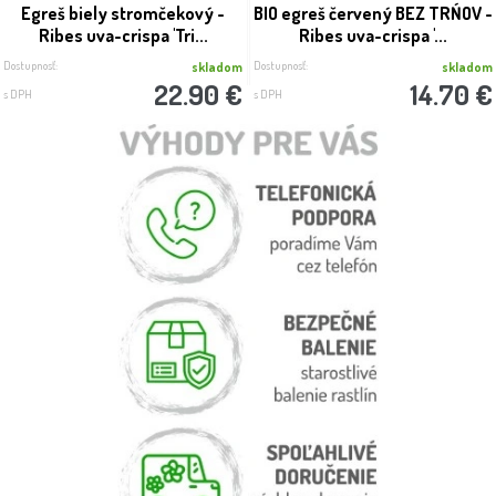
Egreš biely stromčekový -
BIO egreš červený BEZ TRŃOV -
Ribes uva-crispa 'Tri...
Ribes uva-crispa '...
Dostupnosť:
Dostupnosť:
skladom
skladom
22.90 €
14.70 €
s DPH
s DPH