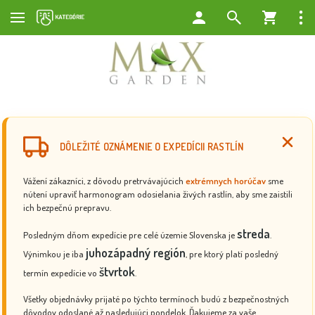
DÔLEŽITÉ OZNÁMENIE O EXPEDÍCII RASTLÍN
Vážení zákazníci, z dôvodu pretrvávajúcich
extrémnych horúčav
sme
nútení upraviť harmonogram odosielania živých rastlín, aby sme zaistili
ich bezpečnú prepravu.
streda
Posledným dňom expedície pre celé územie Slovenska je
.
juhozápadný región
Výnimkou je iba
, pre ktorý platí posledný
štvrtok
termín expedície vo
.
Všetky objednávky prijaté po týchto termínoch budú z bezpečnostných
dôvodov odoslané až nasledujúci pondelok. Ďakujeme za vaše