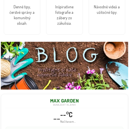
Denné tipy,
Inšpiratívne
Návodné videá a
čerstvé správy a
fotografie a
užitočné tipy.
komunitný
zábery zo
obsah.
zákulisia.
MAX GARDEN
DUNAJSKÝ KLÁTOV
--°C
--
Načítavam...