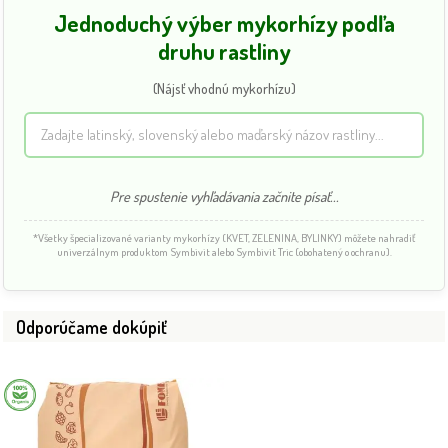
Jednoduchý výber mykorhízy podľa
druhu rastliny
(Nájsť vhodnú mykorhízu)
Pre spustenie vyhľadávania začnite písať...
*Všetky špecializované varianty mykorhízy (KVET, ZELENINA, BYLINKY) môžete nahradiť
univerzálnym produktom Symbivit alebo Symbivit Tric (obohatený o ochranu).
Odporúčame dokúpiť