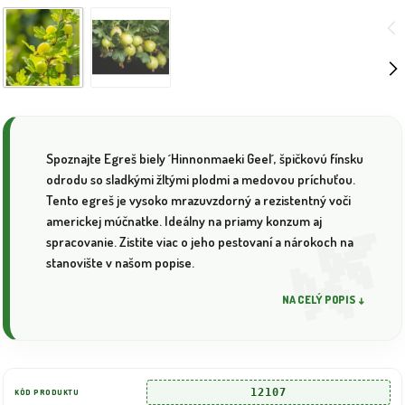
Spoznajte Egreš biely ´Hinnonmaeki Geel´, špičkovú fínsku
odrodu so sladkými žltými plodmi a medovou príchuťou.
Tento egreš je vysoko mrazuvzdorný a rezistentný voči
americkej múčnatke. Ideálny na priamy konzum aj
spracovanie. Zistite viac o jeho pestovaní a nárokoch na
stanovište v našom popise.
NA CELÝ POPIS ↓
12107
KÓD PRODUKTU