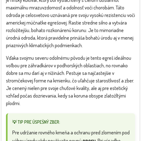
je fínsky kultivar, ktorý bol vyšľachtený s cieľom dosiahnuť
maximálnu mrazuvzdornosť a odolnosť voči chorobám. Táto
odroda je celosvetovo uznávaná pre svoju vysokú rezistenciu voči
americkej múčnatke egrešovej. Rastie stredne silno a vytvára
rozložitejšiu, bohato rozkonárenú korunu. Je to mimoriadne
úrodná odroda, ktorá pravidelne prináša bohatú úrodu aj v menej
priaznivých klimatických podmienkach.
Vďaka svojmu severu odolnému pôvodu je tento egreš ideálnou
voľbou pre záhradkárov v podhorských oblastiach, no rovnako
dobre sa mu darí aj v nížinách. Pestuje sa najčastejšie v
stromčekovej forme na kmienku, čo uľahčuje starostlivosť a zber.
Je cenený nielen pre svoje chuťové kvality, ale aj pre estetický
vzhľad počas dozrievania, kedy sa koruna obsype zlatožltými
plodmi.
💡 TIP PRE ÚSPEŠNÝ ZBER:
Pre udržanie rovného kmeňa a ochranu pred zlomením pod
oporu
váhou úrody vždy používajte pevnú
. Pri výsadbe