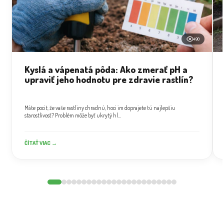
490
Kyslá a vápenatá pôda: Ako zmerať pH a
upraviť jeho hodnotu pre zdravie rastlín?
Máte pocit, že vaše rastliny chradnú, hoci im doprajete tú najlepšiu
starostlivosť? Problém môže byť ukrytý hl...
ČÍTAŤ VIAC →