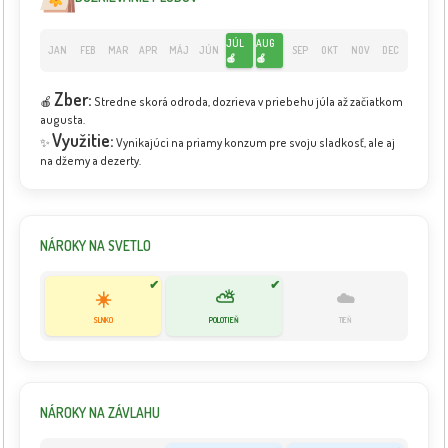
JÚL
AUG
JAN
FEB
MAR
APR
MÁJ
JÚN
SEP
OKT
NOV
DEC
🍎
🍎
Zber:
🍎
Stredne skorá odroda, dozrieva v priebehu júla až začiatkom
augusta.
Využitie:
✨
Vynikajúci na priamy konzum pre svoju sladkosť, ale aj
na džemy a dezerty.
NÁROKY NA SVETLO
✔
✔
☀️
⛅
☁️
SLNKO
POLOTIEŇ
TIEŇ
NÁROKY NA ZÁVLAHU