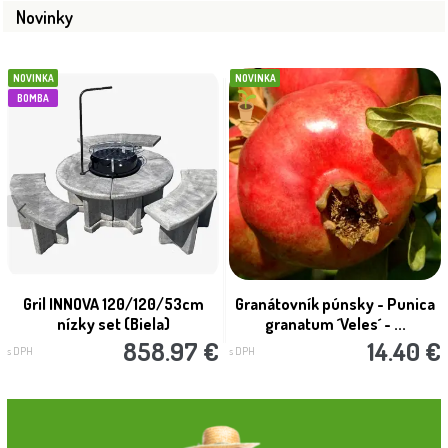
Novinky
NOVINKA
NOVINKA
BOMBA
Gril INNOVA 120/120/53cm
Granátovník púnsky - Punica
nízky set (Biela)
granatum ´Veles´ - ...
858.97 €
14.40 €
s DPH
s DPH