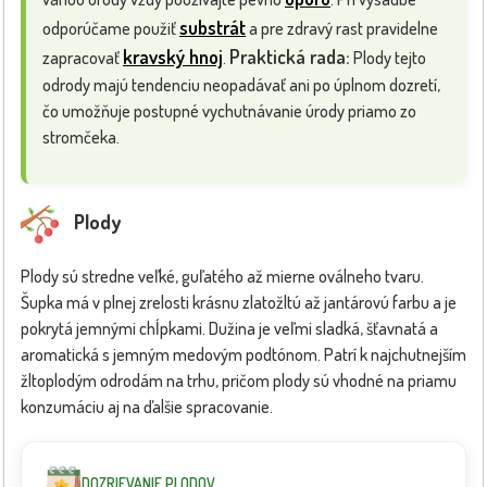
substrát
odporúčame použiť
a pre zdravý rast pravidelne
kravský hnoj
Praktická rada:
zapracovať
.
Plody tejto
odrody majú tendenciu neopadávať ani po úplnom dozretí,
čo umožňuje postupné vychutnávanie úrody priamo zo
stromčeka.
Plody
Plody sú stredne veľké, guľatého až mierne oválneho tvaru.
Šupka má v plnej zrelosti krásnu zlatožltú až jantárovú farbu a je
pokrytá jemnými chĺpkami. Dužina je veľmi sladká, šťavnatá a
aromatická s jemným medovým podtónom. Patrí k najchutnejším
žltoplodým odrodám na trhu, pričom plody sú vhodné na priamu
konzumáciu aj na ďalšie spracovanie.
DOZRIEVANIE PLODOV