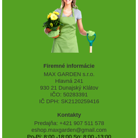
Firemné informácie
MAX GARDEN s.r.o.
Hlavná 241
930 21 Dunajský Klátov
IČO: 50283391
IČ DPH: SK2120259416
Kontakty
Predajňa: +421 907 511 578
eshop.maxgarden@gmail.com
Po-Pi: 8:00 -18:00 So: 8:00 -13:00