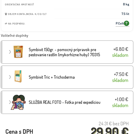
8 kg
ORIENTAČNÁ HMOTNOSŤ
7.5 lit
🗑️ OBJEM KONTAJNERA: K/CO/CLT
P.Colt
?
🌱 NA PODPNÍKU:
Voliteľné doplnky
+6.80 €
Symbivit 150gr. - pomocný prípravok pre
pestovanie rastlín (mykorhízne huby) 70315
skladom
+7.50 €
Symbivit Tric + Trichoderma
skladom
+1.00 €
SLUŽBA REAL FOTO - Fotka pred expedíciou
skladom
24.31 €
bez DPH
29.90 €
Cena s DPH