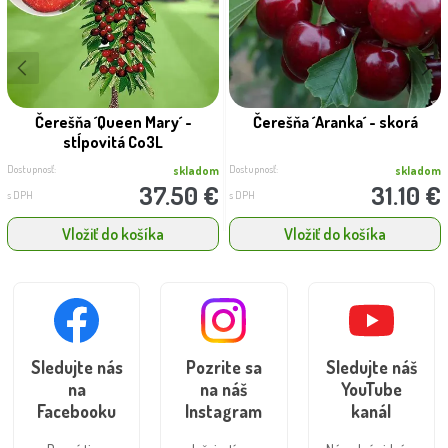
Čerešňa ´Queen Mary´ -
Čerešňa ´Aranka´ - skorá
stĺpovitá Co3L
Dostupnosť:
Dostupnosť:
skladom
skladom
37.50 €
31.10 €
s DPH
s DPH
Vložiť do košíka
Vložiť do košíka
Sledujte nás
Pozrite sa
Sledujte náš
na
na náš
YouTube
Facebooku
Instagram
kanál