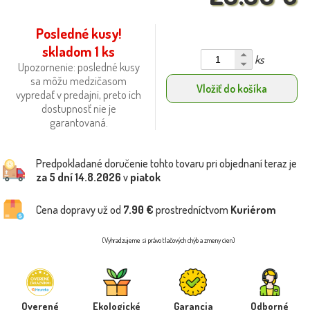
Posledné kusy!
skladom 1 ks
ks
Upozornenie: posledné kusy
sa môžu medzičasom
Vložiť do košíka
vypredať v predajni, preto ich
dostupnosť nie je
garantovaná.
Predpokladané doručenie tohto tovaru pri objednaní teraz je
za 5 dní
14.8.2026
v
piatok
Cena dopravy už od
7.90 €
prostredníctvom
Kuriérom
(Vyhradzujeme si právo tlačových chýb a zmeny cien)
Overené
Ekologické
Garancia
Odborné