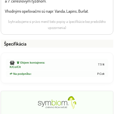
a 7. čerešňovým týždňom.
Vhodnými opeľovačmi sú napr. Vanda, Lapins, Burlat.
(vyhradzujeme si právo meniť tieto popisy a špecifikácie bez predošlého
upozornenia)
Špecifikácia
🗑️ Objem kontajnera:
7.5 lit
K/Co/Clt
🌱 Na podpníku:
P.Colt