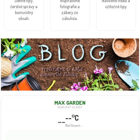
Denné tipy,
Inšpiratívne
Návodné videá a
čerstvé správy a
fotografie a
užitočné tipy.
komunitný
zábery zo
obsah.
zákulisia.
MAX GARDEN
DUNAJSKÝ KLÁTOV
--°C
--
Načítavam...