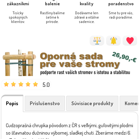
zákazníkmi
balenie
kvality
poradenstvo
Tisícky
Rastliny balíme
Dodávame len
Sme tu pre vás,
spokojných
šetrne k
zdravé a vitálne
radi poradíme.
klientov.
prírode.
sadenice.
5.0
Popis
Príslušenstvo
Súvisiace produkty
Komen
Cudzoprašná chrupka pôvodom z ČR s veľkými, guľovitými plodmi
so šťavnatou dužninou výbornej, sladkej chuti. Zberáme medzi 6.