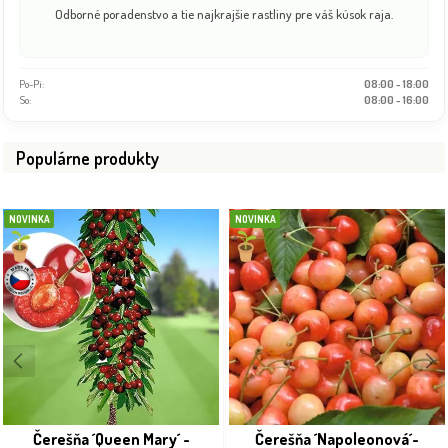
Odborné poradenstvo a tie najkrajšie rastliny pre váš kúsok raja.
Po-Pi:
08:00 - 18:00
So:
08:00 - 16:00
Populárne produkty
NOVINKA
NOVINKA
Čerešňa ´Queen Mary´ -
Čerešňa ´Napoleonová´-