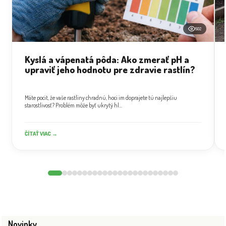
502
Kyslá a vápenatá pôda: Ako zmerať pH a
upraviť jeho hodnotu pre zdravie rastlín?
Máte pocit, že vaše rastliny chradnú, hoci im doprajete tú najlepšiu
starostlivosť? Problém môže byť ukrytý hl...
ČÍTAŤ VIAC →
Novinky