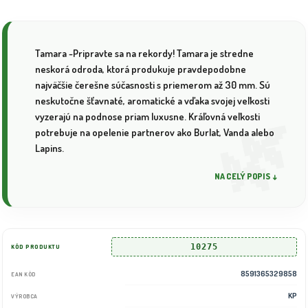
Tamara -Pripravte sa na rekordy! Tamara je stredne
neskorá odroda, ktorá produkuje pravdepodobne
najväčšie čerešne súčasnosti s priemerom až 30 mm. Sú
neskutočne šťavnaté, aromatické a vďaka svojej veľkosti
vyzerajú na podnose priam luxusne. Kráľovná veľkosti
potrebuje na opelenie partnerov ako Burlat, Vanda alebo
Lapins.
NA CELÝ POPIS ↓
10275
KÓD PRODUKTU
8591365329858
EAN KÓD
KP
VÝROBCA