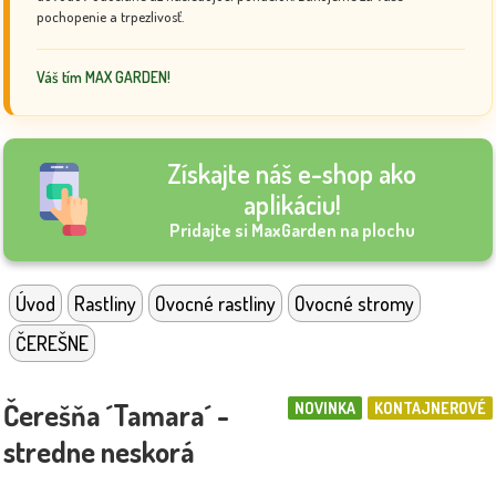
pochopenie a trpezlivosť.
Váš tím MAX GARDEN!
Získajte náš e-shop ako
aplikáciu!
Pridajte si MaxGarden na plochu
Úvod
Rastliny
Ovocné rastliny
Ovocné stromy
ČEREŠNE
Čerešňa ´Tamara´ -
NOVINKA
KONTAJNEROVÉ
stredne neskorá