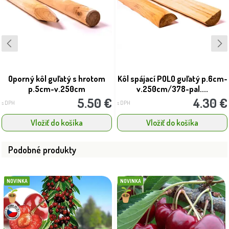
Oporný kôl guľatý s hrotom
Kôl spájací POLO guľatý p.6cm-
p.5cm-v.250cm
v.250cm/378-pal....
5.50 €
4.30 €
s DPH
s DPH
Vložiť do košíka
Vložiť do košíka
Podobné produkty
NOVINKA
NOVINKA