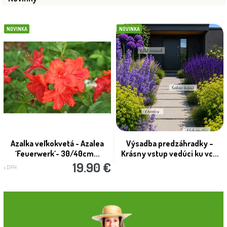
NOVINKA
NOVINKA
Azalka veľkokvetá - Azalea
Výsadba predzáhradky –
´Feuerwerk´- 30/40cm...
Krásny vstup vedúci ku vc...
19.90 €
s DPH