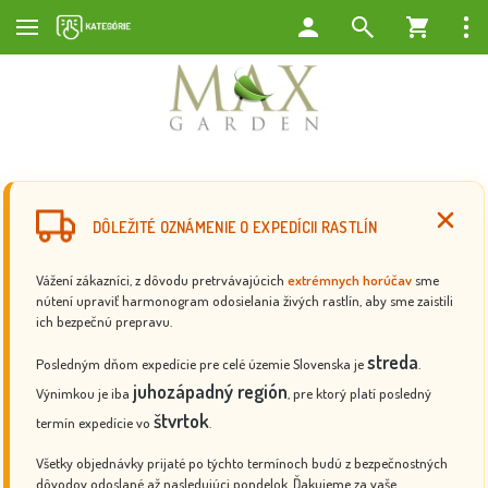
DÔLEŽITÉ OZNÁMENIE O EXPEDÍCII RASTLÍN
Vážení zákazníci, z dôvodu pretrvávajúcich
extrémnych horúčav
sme
nútení upraviť harmonogram odosielania živých rastlín, aby sme zaistili
ich bezpečnú prepravu.
streda
Posledným dňom expedície pre celé územie Slovenska je
.
juhozápadný región
Výnimkou je iba
, pre ktorý platí posledný
štvrtok
termín expedície vo
.
Všetky objednávky prijaté po týchto termínoch budú z bezpečnostných
dôvodov odoslané až nasledujúci pondelok. Ďakujeme za vaše