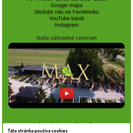
Google mapa
Sledujte nás na Facebooku
YouTube kanál
Instagram
Naše záhradné centrum
Informácie pre zákazníkov
Táto stránka používa cookies
Blog