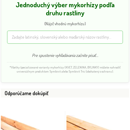
Jednoduchý výber mykorhízy podľa
druhu rastliny
(Nájsť vhodnú mykorhízu)
Pre spustenie vyhľadávania začnite písať...
*Všetky špecializované varianty mykorhízy (KVET, ZELENINA, BYLINKY) môžete nahradiť
univerzálnym produktom Symbivit alebo Symbivit Tric (obohatený o ochranu).
Odporúčame dokúpiť