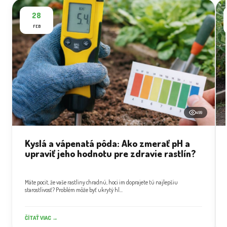
28
FEB
499
Kyslá a vápenatá pôda: Ako zmerať pH a
upraviť jeho hodnotu pre zdravie rastlín?
Máte pocit, že vaše rastliny chradnú, hoci im doprajete tú najlepšiu
starostlivosť? Problém môže byť ukrytý hl...
ČÍTAŤ VIAC →