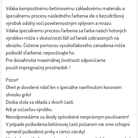
Vďaka kompozitnému betónovému základovému materiálu a
špeciálnemu procesu následného farbenia ide o bezúdržbový
výrobok odolný voči poveternostným vplyvom a mrazu.
Vďaka špeciálnemu procesu farbenia sa farba našich hotových
výrobkov môže v skutočnosti líšiť od farieb zobrazených na
obrázku. Čistenie pomocou vysokotlakového zariadenia môže
poškodiť sfarbenie, nepoužívajte ho.
Pre dosiahnutie maximálnej životnosti odporúčame
použiť impregnačný prostriedok !
Pozor!
Oheň je dovolené robiť len v špeciálne navrhnutom kovovom
ohnisku grilu!
Doska stola sa skladá z dvoch častí.
Krb je súčasťou výrobku.
Nezodpovedáme za škody spôsobené nesprávnym používaním!
V prípade poškodenia betónovej časti požiarom nie sme schopní
vymeniť poškodené prvky v rámci záruky!