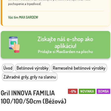
pochopenie a trpezlivosť.
Váš tím MAX GARDEN!
Získajte náš e-shop ako
aplikáciu!
Pridajte si MaxGarden na plochu
Úvod
Betónové výrobky
Remeselné betónové výrobky
Záhradné grily, grily na slaninu
Gril INNOVA FAMILIA
-6%
NOVINKA
BOMBA
100/100/50cm (Béžová)