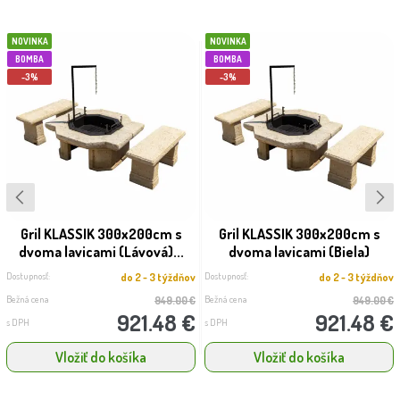
NOVINKA
NOVINKA
BOMBA
BOMBA
-3%
-3%
Gril KLASSIK 300x200cm s
Gril KLASSIK 300x200cm s
dvoma lavicami (Lávová)...
dvoma lavicami (Biela)
Dostupnosť:
Dostupnosť:
do 2 - 3 týždňov
do 2 - 3 týždňov
Bežná cena
Bežná cena
949.00 €
949.00 €
921.48 €
921.48 €
s DPH
s DPH
Vložiť do košíka
Vložiť do košíka