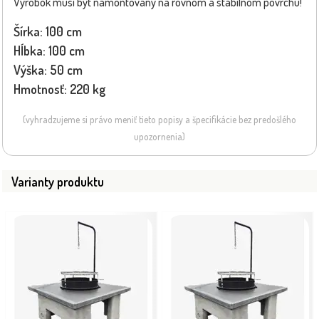
Výrobok musí byť namontovaný na rovnom a stabilnom povrchu!
Šírka: 100 cm
Hĺbka: 100 cm
Výška: 50 cm
Hmotnosť: 220 kg
(vyhradzujeme si právo meniť tieto popisy a špecifikácie bez predošlého
upozornenia)
Varianty produktu