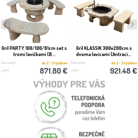
Gril PARTY 100/100/61cm set s
Gril KLASSIK 300x200cm s
tromi lavičkami (B...
dvoma lavicami (Antraci...
Dostupnosť:
Dostupnosť:
do 2 - 3 týždňov
do 2 - 3 týždňov
871.80 €
921.48 €
s DPH
s DPH