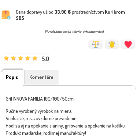
Cena dopravy už od
33.90 €
prostredníctvom
Kuriérom
SDS
(Vyhradzujeme si právo tlačových chýb a zmeny cien)
5.0
Popis
Komentáre
Gril INNOVA FAMILIA 100/100/50cm
Ručne vyrobený výrobok na mieru.
Vonkajšie, mrazuvzdorné prevedenie.
Hodí sa aj na opekanie slaniny, grilovanie a opekanie na kotlíku.
Produkt maďarskej rodinnej manufaktúry!