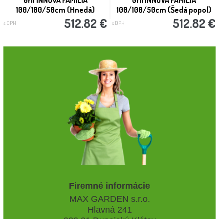
Gril INNOVA FAMILIA
Gril INNOVA FAMILIA
100/100/50cm (Hnedá)
100/100/50cm (Šedá popol)
512.82 €
512.82 €
s DPH
s DPH
Firemné informácie
MAX GARDEN s.r.o.
Hlavná 241