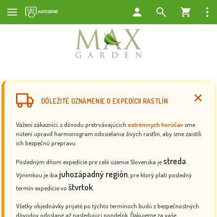
DÔLEŽITÉ OZNÁMENIE O EXPEDÍCII RASTLÍN
Vážení zákazníci, z dôvodu pretrvávajúcich
extrémnych horúčav
sme
nútení upraviť harmonogram odosielania živých rastlín, aby sme zaistili
ich bezpečnú prepravu.
streda
Posledným dňom expedície pre celé územie Slovenska je
.
juhozápadný región
Výnimkou je iba
, pre ktorý platí posledný
štvrtok
termín expedície vo
.
Všetky objednávky prijaté po týchto termínoch budú z bezpečnostných
dôvodov odoslané až nasledujúci pondelok. Ďakujeme za vaše