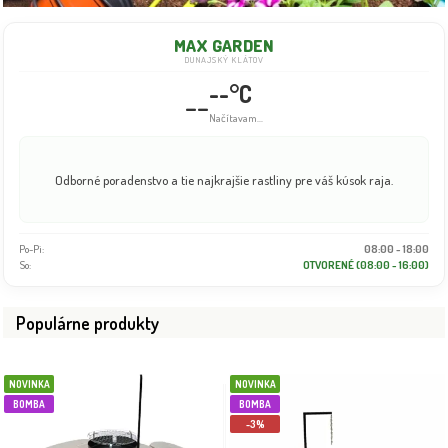
MAX GARDEN
DUNAJSKÝ KLÁTOV
--°C
--
Načítavam...
Odborné poradenstvo a tie najkrajšie rastliny pre váš kúsok raja.
Po-Pi:
08:00 - 18:00
So:
OTVORENÉ (08:00 - 16:00)
Populárne produkty
NOVINKA
NOVINKA
BOMBA
BOMBA
-3%