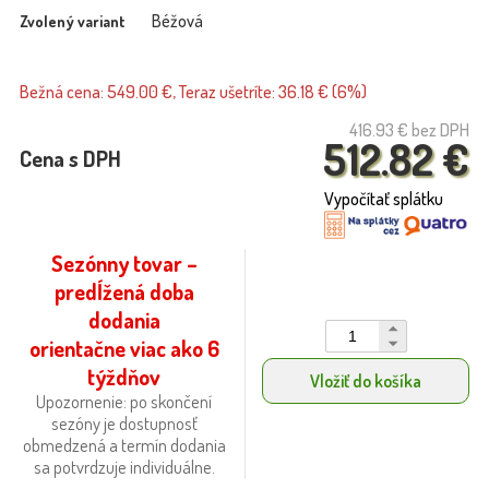
Béžová
Zvolený variant
Bežná cena: 549.00 €, Teraz ušetríte: 36.18 € (6%)
416.93 €
bez DPH
512.82 €
Cena s DPH
Vypočítať splátku
Sezónny tovar –
predĺžená doba
dodania
orientačne viac ako 6
týždňov
Vložiť do košíka
Upozornenie: po skončení
sezóny je dostupnosť
obmedzená a termín dodania
sa potvrdzuje individuálne.