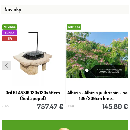
Novinky
NOVINKA
NOVINKA
BOMBA
-5%
Gril KLASSIK 120x120x46cm
Albízia - Albizia julibrissin - na
(Šedá popol)
180/200cm kme...
757.47 €
145.80 €
s DPH
s DPH