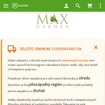
DÔLEŽITÉ OZNÁMENIE O EXPEDÍCII RASTLÍN
Vážení zákazníci, z dôvodu pretrvávajúcich
extrémnych horúčav
sme
nútení upraviť harmonogram odosielania živých rastlín, aby sme zaistili
ich bezpečnú prepravu.
streda
Posledným dňom expedície pre celé územie Slovenska je
.
juhozápadný región
Výnimkou je iba
, pre ktorý platí posledný
štvrtok
termín expedície vo
.
Všetky objednávky prijaté po týchto termínoch budú z bezpečnostných
dôvodov odoslané až nasledujúci pondelok. Ďakujeme za vaše