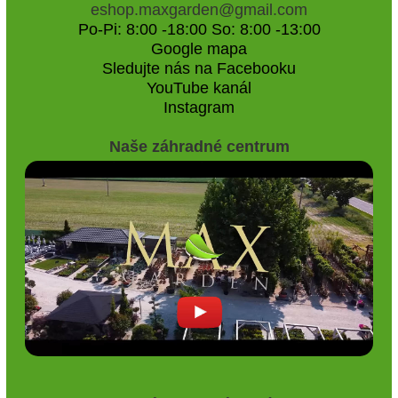
eshop.maxgarden@gmail.com
Po-Pi: 8:00 -18:00 So: 8:00 -13:00
Google mapa
Sledujte nás na Facebooku
YouTube kanál
Instagram
Naše záhradné centrum