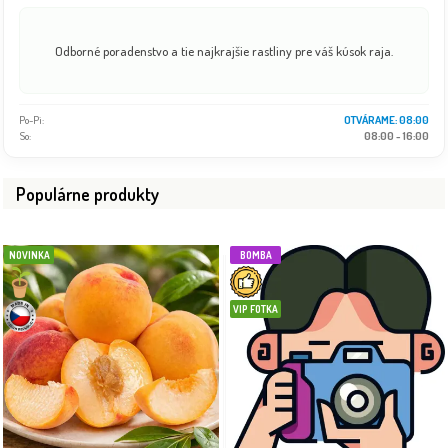
Odborné poradenstvo a tie najkrajšie rastliny pre váš kúsok raja.
Po-Pi:
08:00 - 18:00
So:
08:00 - 16:00
Populárne produkty
NOVINKA
BOMBA
VIP FOTKA