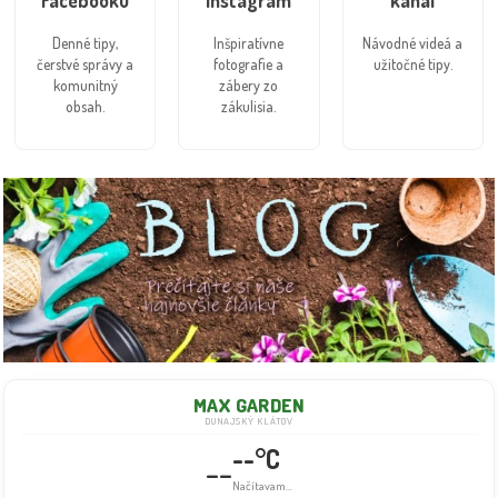
Denné tipy,
Inšpiratívne
Návodné videá a
čerstvé správy a
fotografie a
užitočné tipy.
komunitný
zábery zo
obsah.
zákulisia.
MAX GARDEN
DUNAJSKÝ KLÁTOV
--°C
--
Načítavam...