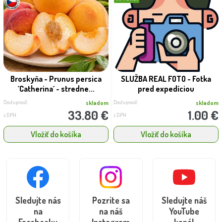
Broskyňa - Prunus persica
SLUŽBA REAL FOTO - Fotka
´Catherina´ - stredne...
pred expedíciou
Dostupnosť:
Dostupnosť:
skladom
skladom
33.80 €
1.00 €
s DPH
s DPH
Vložiť do košíka
Vložiť do košíka
Sledujte nás
Pozrite sa
Sledujte náš
na
na náš
YouTube
Facebooku
Instagram
kanál