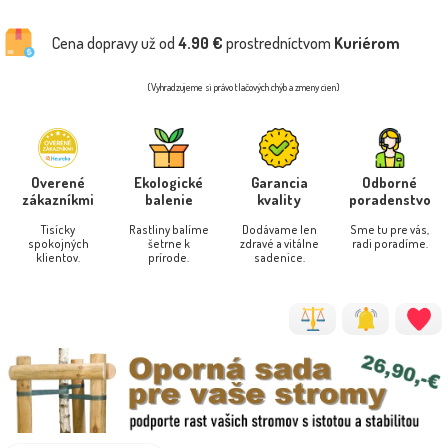
Cena dopravy už od
4.90 €
prostredníctvom
Kuriérom
(Vyhradzujeme si právo tlačových chýb a zmeny cien)
Overené
Ekologické
Garancia
Odborné
zákazníkmi
balenie
kvality
poradenstvo
Tisícky
Rastliny balíme
Dodávame len
Sme tu pre vás,
spokojných
šetrne k
zdravé a vitálne
radi poradíme.
klientov.
prírode.
sadenice.