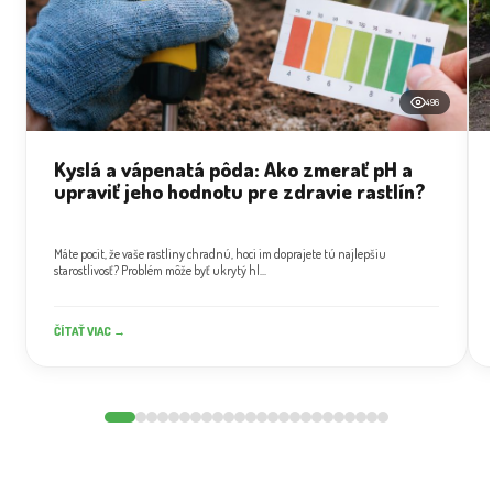
496
Kyslá a vápenatá pôda: Ako zmerať pH a
upraviť jeho hodnotu pre zdravie rastlín?
Máte pocit, že vaše rastliny chradnú, hoci im doprajete tú najlepšiu
starostlivosť? Problém môže byť ukrytý hl...
ČÍTAŤ VIAC →