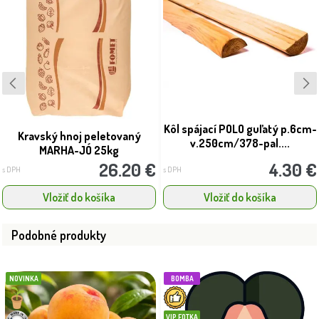
Kôl spájací POLO guľatý p.6cm-
Kravský hnoj peletovaný
v.250cm/378-pal....
MARHA-JÓ 25kg
26.20 €
4.30 €
s DPH
s DPH
Vložiť do košíka
Vložiť do košíka
Podobné produkty
NOVINKA
BOMBA
VIP FOTKA