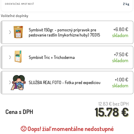
2 kg
ORIENTAČNÁ HMOTNOSŤ
Voliteľné doplnky
+6.80 €
Symbivit 150gr. - pomocný prípravok pre
pestovanie rastlín (mykorhízne huby) 70315
skladom
+7.50 €
Symbivit Tric + Trichoderma
skladom
+1.00 €
SLUŽBA REAL FOTO - Fotka pred expedíciou
skladom
12.83 €
bez DPH
15.78 €
Cena s DPH
🙁 Oops! žiaľ momentálne nedostupné