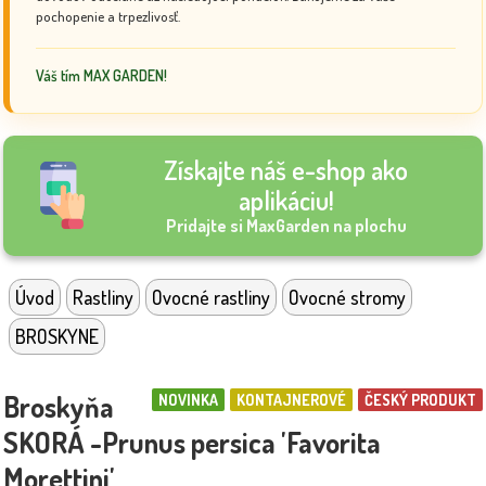
pochopenie a trpezlivosť.
Váš tím MAX GARDEN!
Získajte náš e-shop ako
aplikáciu!
Pridajte si MaxGarden na plochu
Úvod
Rastliny
Ovocné rastliny
Ovocné stromy
BROSKYNE
Broskyňa
NOVINKA
KONTAJNEROVÉ
ČESKÝ PRODUKT
SKORÁ -Prunus persica 'Favorita
Morettini'