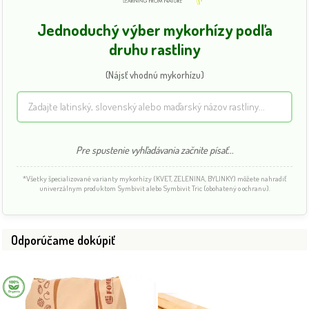
Jednoduchý výber mykorhízy podľa
druhu rastliny
(Nájsť vhodnú mykorhízu)
Pre spustenie vyhľadávania začnite písať...
*Všetky špecializované varianty mykorhízy (KVET, ZELENINA, BYLINKY) môžete nahradiť
univerzálnym produktom Symbivit alebo Symbivit Tric (obohatený o ochranu).
Odporúčame dokúpiť