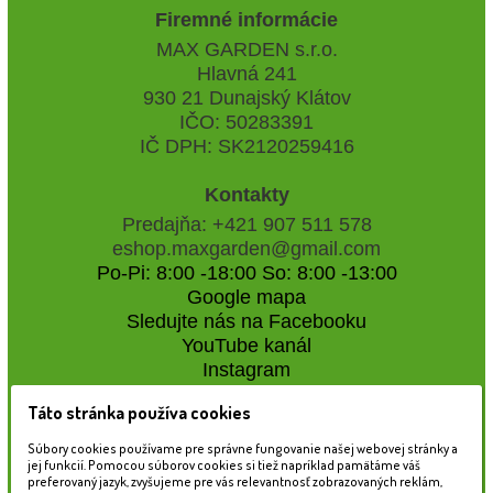
Firemné informácie
MAX GARDEN s.r.o.
Hlavná 241
930 21 Dunajský Klátov
IČO: 50283391
IČ DPH: SK2120259416
Kontakty
Predajňa: +421 907 511 578
eshop.maxgarden@gmail.com
Po-Pi: 8:00 -18:00 So: 8:00 -13:00
Google mapa
Sledujte nás na Facebooku
YouTube kanál
Instagram
Táto stránka používa cookies
Naše záhradné centrum
Súbory cookies používame pre správne fungovanie našej webovej stránky a
jej funkcií. Pomocou súborov cookies si tiež napríklad pamätáme váš
preferovaný jazyk, zvyšujeme pre vás relevantnosť zobrazovaných reklám,