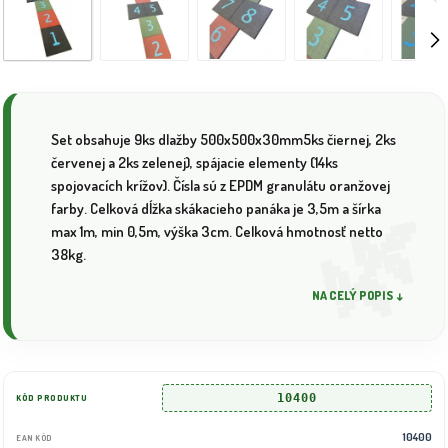
Set obsahuje 9ks dlažby 500x500x30mm5ks čiernej, 2ks
červenej a 2ks zelenej), spájacie elementy (14ks
spojovacích krížov). Čísla sú z EPDM granulátu oranžovej
farby. Celková dĺžka skákacieho panáka je 3,5m a šírka
max 1m, min 0,5m, výška 3cm. Celková hmotnosť netto
38kg.
NA CELÝ POPIS ↓
10400
KÓD PRODUKTU
10400
EAN KÓD