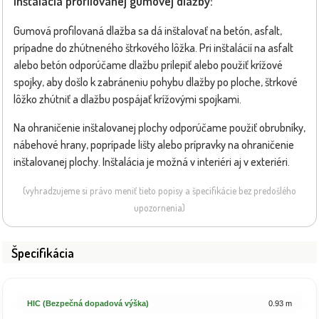
Inštalácia profilovanej gumovej dlažby:
Gumová profilovaná dlažba sa dá inštalovať na betón, asfalt,
prípadne do zhútneného štrkového lôžka. Pri inštalácií na asfalt
alebo betón odporúčame dlažbu prilepiť alebo použiť krížové
spojky, aby došlo k zabráneniu pohybu dlažby po ploche, štrkové
lôžko zhútniť a dlažbu pospájať krížovými spojkami.
Na ohraničenie inštalovanej plochy odporúčame použiť obrubníky,
nábehové hrany, poprípade lišty alebo prípravky na ohraničenie
inštalovanej plochy. Inštalácia je možná v interiéri aj v exteriéri.
(vyhradzujeme si právo meniť tieto popisy a špecifikácie bez predošlého
upozornenia)
Špecifikácia
HIC (Bezpečná dopadová výška)
0.93 m