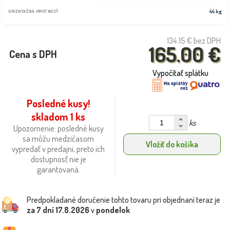
44 kg
ORIENTAČNÁ HMOTNOSŤ
134.15 €
bez DPH
165.00 €
Cena s DPH
Vypočítať splátku
Posledné kusy!
skladom 1 ks
ks
Upozornenie: posledné kusy
sa môžu medzičasom
Vložiť do košíka
vypredať v predajni, preto ich
dostupnosť nie je
garantovaná.
Predpokladané doručenie tohto tovaru pri objednaní teraz je
za 7 dní
17.8.2026
v
pondelok