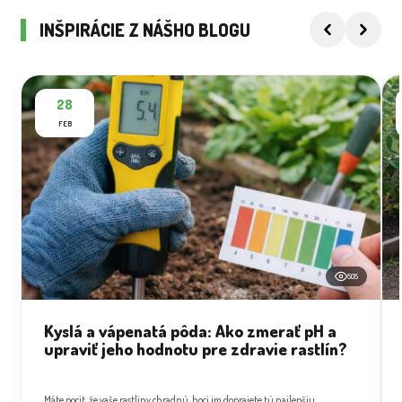
INŠPIRÁCIE Z NÁŠHO BLOGU
28
FEB
505
Kyslá a vápenatá pôda: Ako zmerať pH a
upraviť jeho hodnotu pre zdravie rastlín?
Máte pocit, že vaše rastliny chradnú, hoci im doprajete tú najlepšiu