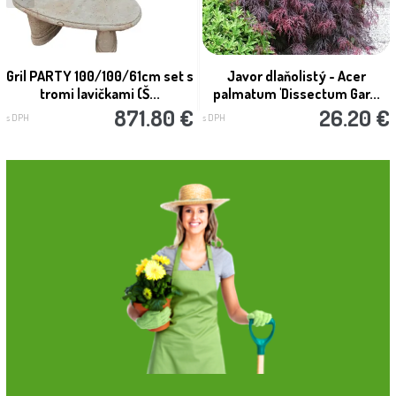
Gril PARTY 100/100/61cm set s
Javor dlaňolistý - Acer
tromi lavičkami (Š...
palmatum 'Dissectum Gar...
871.80 €
26.20 €
s DPH
s DPH