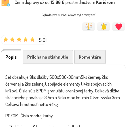
Cena dopravy už od
15.90 €
prostredníctvom
Kuriérom
(Vyhradzujeme si právo tlačových chýb a zmeny cien)
5.0
Popis
Príloha na stiahnutie
Komentáre
Set obsahuje 9ks dlažby 500x500x30mm5ks čiernej, 2ks
červenej a 2ks zelenej), spájacie elementy (14ks spojovacích
krížov). Čísla sú z EPDM granulátu oranžovej farby. Celková dĺžka
skákacieho panáka je 3,5m a šírka max 1m, min 0,5m, výška 3cm.
Celková hmotnosť netto 44kg.
POZOR ! Čísla modrej farby