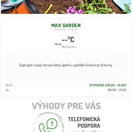
MAX GARDEN
DUNAJSKÝ KLÁTOV
--°C
--
Načítavam...
Sadíme aj v lete! Naše kontajnerové rastliny letné horúčavy bezpečne
zvládnu.
Po-Pi:
OTVORENÉ (08:00 - 18:00)
So:
08:00 - 13:00