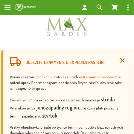
DÔLEŽITÉ OZNÁMENIE O EXPEDÍCII RASTLÍN
Vážení zákazníci, z dôvodu pretrvávajúcich
extrémnych horúčav
sme
nútení upraviť harmonogram odosielania živých rastlín, aby sme zaistili
ich bezpečnú prepravu.
streda
Posledným dňom expedície pre celé územie Slovenska je
.
juhozápadný región
Výnimkou je iba
, pre ktorý platí posledný
štvrtok
termín expedície vo
.
Všetky objednávky prijaté po týchto termínoch budú z bezpečnostných
dôvodov odoslané až nasledujúci pondelok. Ďakujeme za vaše