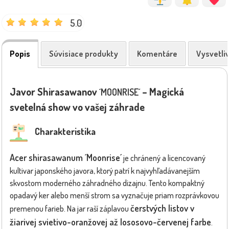
5.0
Popis
Súvisiace produkty
Komentáre
Vysvetli
Javor Shirasawanov
– Magická
´MOONRISE´
svetelná show vo vašej záhrade
Charakteristika
Acer shirasawanum ´Moonrise´
je chránený a licencovaný
kultivar japonského javora, ktorý patrí k najvyhľadávanejším
skvostom moderného záhradného dizajnu. Tento kompaktný
opadavý ker alebo menší strom sa vyznačuje priam rozprávkovou
čerstvých listov v
premenou farieb. Na jar raší záplavou
žiarivej svietivo-oranžovej až lososovo-červenej farbe
.