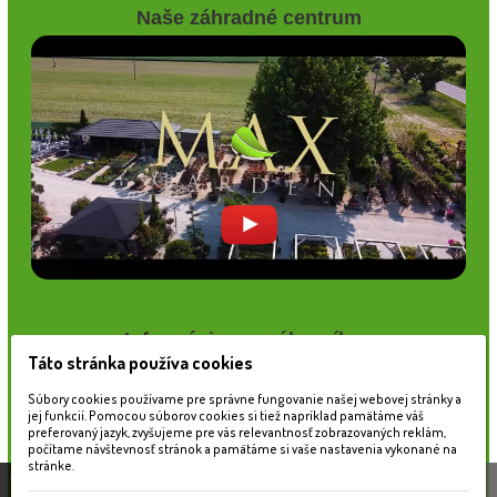
Naše záhradné centrum
Informácie pre zákazníkov
Táto stránka používa cookies
Blog
Obchodné podmienky
Súbory cookies používame pre správne fungovanie našej webovej stránky a
jej funkcií. Pomocou súborov cookies si tiež napríklad pamätáme váš
Ochrana osobných údajov
preferovaný jazyk, zvyšujeme pre vás relevantnosť zobrazovaných reklám,
Platobné možnosti
počítame návštevnosť stránok a pamätáme si vaše nastavenia vykonané na
Cenník dopravy
stránke.
Táto stránka používa súbory cookies, ktoré nám