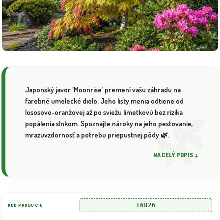
Japonský javor ´Moonrise´ premení vašu záhradu na
farebné umelecké dielo. Jeho listy menia odtiene od
lososovo-oranžovej až po sviežu limetkovú bez rizika
popálenia slnkom. Spoznajte nároky na jeho pestovanie,
mrazuvzdornosť a potrebu priepustnej pôdy 🌿.
NA CELÝ POPIS ↓
16826
KÓD PRODUKTU