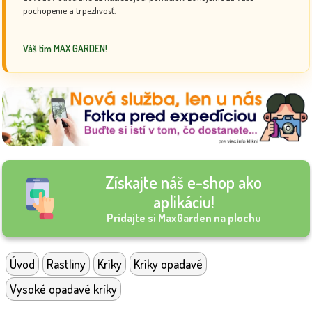
pochopenie a trpezlivosť.
Váš tím MAX GARDEN!
Získajte náš e-shop ako
aplikáciu!
Pridajte si MaxGarden na plochu
Úvod
Rastliny
Kríky
Kríky opadavé
Vysoké opadavé kríky