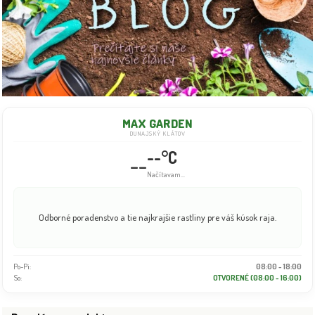
MAX GARDEN
DUNAJSKÝ KLÁTOV
--°C
--
Načítavam...
Odborné poradenstvo a tie najkrajšie rastliny pre váš kúsok raja.
Po-Pi:
08:00 - 18:00
So:
OTVORENÉ (08:00 - 16:00)