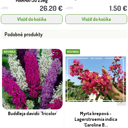
MARHA-JÓ 25kg
26.20 €
1.50 €
s DPH
s DPH
Vložiť do košíka
Vložiť do košíka
Podobné produkty
NOVINKA
NOVINKA
Buddleja davidii 'Tricolor'
Myrta krepová -
Lagerstroemia indica
´Caroline B...