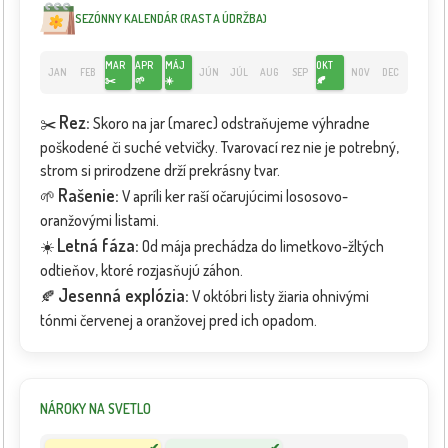
SEZÓNNY KALENDÁR (RAST A ÚDRŽBA)
MAR
APR
MÁJ
OKT
JAN
FEB
JÚN
JÚL
AUG
SEP
NOV
DEC
✂️
🌱
☀️
🍂
Rez:
✂️
Skoro na jar (marec) odstraňujeme výhradne
poškodené či suché vetvičky. Tvarovací rez nie je potrebný,
strom si prirodzene drží prekrásny tvar.
Rašenie:
🌱
V apríli ker raší očarujúcimi lososovo-
oranžovými listami.
Letná fáza:
☀️
Od mája prechádza do limetkovo-žltých
odtieňov, ktoré rozjasňujú záhon.
Jesenná explózia:
🍂
V októbri listy žiaria ohnivými
tónmi červenej a oranžovej pred ich opadom.
NÁROKY NA SVETLO
✔
✔