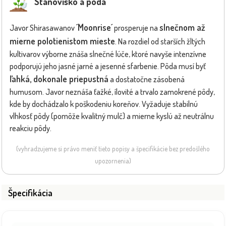
Stanovisko a pôda
´Moonrise´
slnečnom až
Javor Shirasawanov
prosperuje na
mierne polotienistom mieste
. Na rozdiel od starších žltých
kultivarov výborne znáša slnečné lúče, ktoré navyše intenzívne
podporujú jeho jasné jarné a jesenné sfarbenie. Pôda musí byť
ľahká, dokonale priepustná
a dostatočne zásobená
humusom. Javor neznáša ťažké, ílovité a trvalo zamokrené pôdy,
kde by dochádzalo k poškodeniu koreňov. Vyžaduje stabilnú
vlhkosť pôdy (pomôže kvalitný mulč) a mierne kyslú až neutrálnu
reakciu pôdy.
(vyhradzujeme si právo meniť tieto popisy a špecifikácie bez predošlého
upozornenia)
Špecifikácia