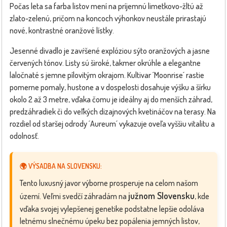
Počas leta sa farba listov mení na príjemnú limetkovo-žltú až
zlato-zelenú, pričom na koncoch výhonkov neustále prirastajú
nové, kontrastné oranžové lístky.
Jesenné divadlo je zavŕšené explóziou sýto oranžových a jasne
červených tónov. Listy sú široké, takmer okrúhle a elegantne
laločnaté s jemne pílovitým okrajom. Kultivar ´Moonrise´ rastie
pomerne pomaly, hustone a v dospelosti dosahuje výšku a šírku
okolo 2 až 3 metre, vďaka čomu je ideálny aj do menších záhrad,
predzáhradiek či do veľkých dizajnových kvetináčov na terasy. Na
rozdiel od staršej odrody ´Aureum´ vykazuje oveľa vyššiu vitalitu a
odolnosť.
🌍 VÝSADBA NA SLOVENSKU:
Tento luxusný javor výborne prosperuje na celom našom
južnom Slovensku
území. Veľmi svedčí záhradám na
, kde
vďaka svojej vylepšenej genetike podstatne lepšie odoláva
letnému slnečnému úpeku bez popálenia jemných listov,