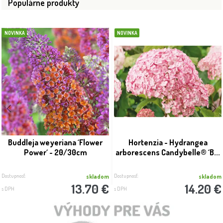
Populárne produkty
NOVINKA
NOVINKA
Buddleja weyeriana ´Flower
Hortenzia - Hydrangea
Power´ - 20/30cm
arborescens Candybelle® ´B...
Dostupnosť:
Dostupnosť:
skladom
skladom
13.70 €
14.20 €
s DPH
s DPH