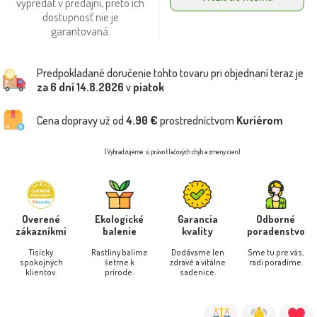
vypredať v predajni, preto ich
dostupnosť nie je
garantovaná.
Predpokladané doručenie tohto tovaru pri objednaní teraz je
za 6 dní
14.8.2026
v
piatok
Cena dopravy už od
4.90 €
prostredníctvom
Kuriérom
(Vyhradzujeme si právo tlačových chýb a zmeny cien)
Overené
Ekologické
Garancia
Odborné
zákazníkmi
balenie
kvality
poradenstvo
Tisícky
Rastliny balíme
Dodávame len
Sme tu pre vás,
spokojných
šetrne k
zdravé a vitálne
radi poradíme.
klientov.
prírode.
sadenice.