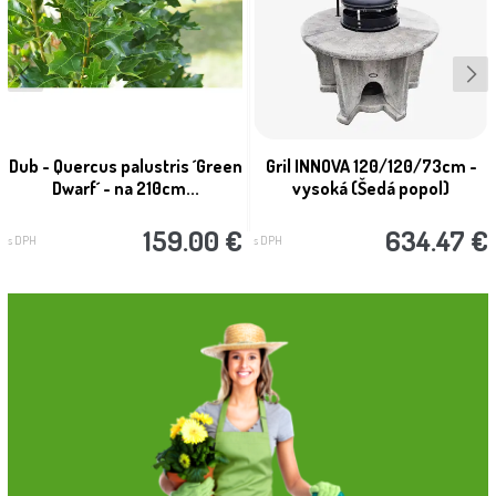
Dub - Quercus palustris ´Green
Gril INNOVA 120/120/73cm -
Dwarf´ - na 210cm...
vysoká (Šedá popol)
159.00 €
634.47 €
s DPH
s DPH