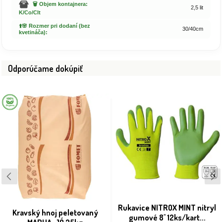
🗑️ Objem kontajnera:
2,5 lit
K/Co/Clt
⬆️🌸 Rozmer pri dodaní (bez
30/40cm
kvetináča):
Odporúčame dokúpiť
Rukavice NITROX MINT nitryl
Kravský hnoj peletovaný
gumové 8'' 12ks/kart...