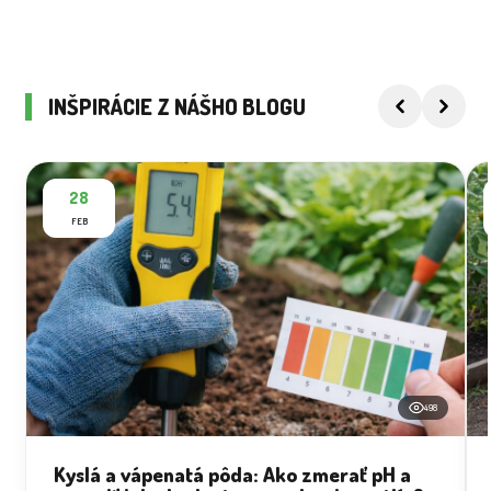
INŠPIRÁCIE Z NÁŠHO BLOGU
28
FEB
498
Kyslá a vápenatá pôda: Ako zmerať pH a