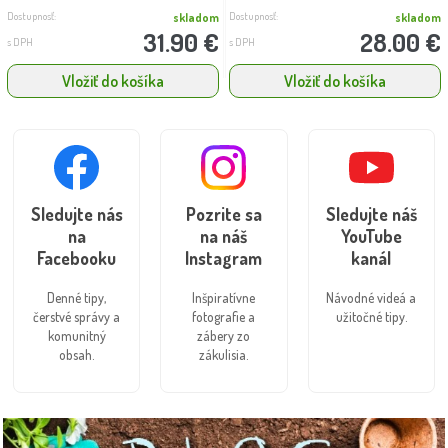
Dostupnosť:
Dostupnosť:
skladom
skladom
31.90 €
28.00 €
s DPH
s DPH
Vložiť do košíka
Vložiť do košíka
Sledujte nás
Pozrite sa
Sledujte náš
na
na náš
YouTube
Facebooku
Instagram
kanál
Denné tipy,
Inšpiratívne
Návodné videá a
čerstvé správy a
fotografie a
užitočné tipy.
komunitný
zábery zo
obsah.
zákulisia.