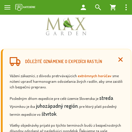
DÔLEŽITÉ OZNÁMENIE O EXPEDÍCII RASTLÍN
Vážení zákazníci, z dôvodu pretrvávajúcich
extrémnych horúčav
sme
nútení upraviť harmonogram odosielania živých rastlín, aby sme zaistili
ich bezpečnú prepravu.
streda
Posledným dňom expedície pre celé územie Slovenska je
.
juhozápadný región
Výnimkou je iba
, pre ktorý platí posledný
štvrtok
termín expedície vo
.
Všetky objednávky prijaté po týchto termínoch budú z bezpečnostných
dôvodov odoslané až nasledujúci pondelok. Ďakujeme za vaše