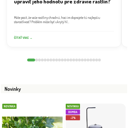
upraviť jeho hodnotu pre zdravie rastlín?
Máte pocit, že vaše rastliny chradnú, hoci im doprajete tú najlepšiu
starostlivosť? Problém môže byť ukrytý hl...
ČÍTAŤ VIAC →
Novinky
NOVINKA
NOVINKA
BOMBA
-2%