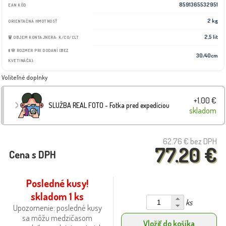
8591365532951
EAN KÓD
2 kg
ORIENTAČNÁ HMOTNOSŤ
2,5 lit
🗑️ OBJEM KONTAJNERA: K/CO/CLT
⬆️🌸 ROZMER PRI DODANÍ (BEZ
30/40cm
KVETINÁČA):
Voliteľné doplnky
+1.00 €
SLUŽBA REAL FOTO - Fotka pred expedíciou
skladom
62.76 €
bez DPH
77.20 €
Cena s DPH
Posledné kusy!
skladom 1 ks
ks
Upozornenie: posledné kusy
sa môžu medzičasom
Vložiť do košíka