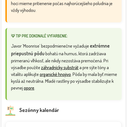
hoci mierne pritienenie počas najhorúcejšieho poludnia je
vždy výhodou.
💡 TIP PRE DOKONALÉ VYFARBENIE:
extrémne
Javor ´Moonrise´ bezpodmienečne vyžaduje
priepustnú pôdu
bohatú na humus, ktorá zadržiava
primeranú vlhkosť, ale nikdy nezostáva premočená. Pri
výsadbe použite
záhradnícky substrát
a pre sýte tóny a
vitalitu aplikujte
organické hnojivo
. Pôda by mala byť mierne
kyslá až neutrálna. Mladé rastliny po výsadbe stabilizujte k
pevnej
opore
.
Sezónny kalendár