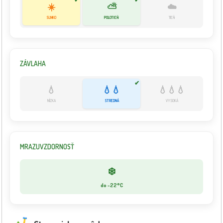
☀️
⛅
☁️
SLNKO
POLOTIEŇ
TIEŇ
ZÁVLAHA
✔
💧
💧💧
💧💧💧
NÍZKA
STREDNÁ
VYSOKÁ
MRAZUVZDORNOSŤ
❄️
do -22°C