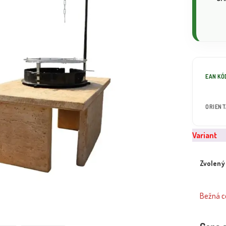
EAN KÓ
ORIEN
Variant
Zvolený
Bežná ce