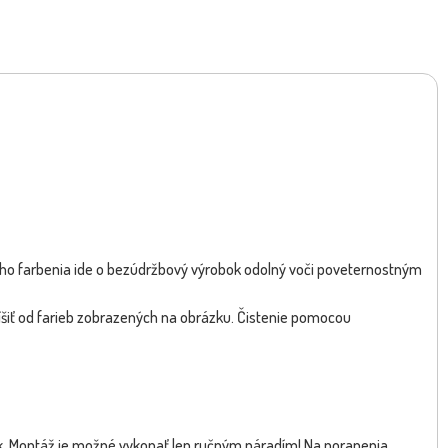
NOVA 120/120/53cm nízky set
Gril INNOVA FAMILIA 100/100/50cm
NOVINKA
(Lávová)
s dvoma lav...
BOMBA
 farbenia ide o bezúdržbový výrobok odolný voči poveternostným
šiť od farieb zobrazených na obrázku. Čistenie pomocou
ek. Montáž je možné vykonať len ručným náradím! Na poranenia