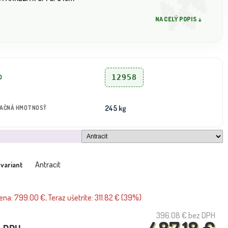
NA CELÝ POPIS ↓
12958
D
245 kg
TAČNÁ HMOTNOSŤ
Antracit
 variant
na: 799.00 €, Teraz ušetríte: 311.82 € (39%)
396.08 €
bez DPH