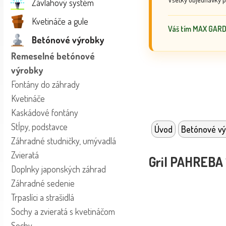
Závlahový systém
Kvetináče a gule
Váš tím MAX GAR
Betónové výrobky
Remeselné betónové
výrobky
Fontány do záhrady
Kvetináče
Kaskádové fontány
Stĺpy, podstavce
Úvod
Betónové vý
Záhradné studničky, umývadlá
Zvieratá
Gril PAHREBA
Doplnky japonských záhrad
Záhradné sedenie
Trpaslíci a strašidlá
Sochy a zvieratá s kvetináčom
Sochy