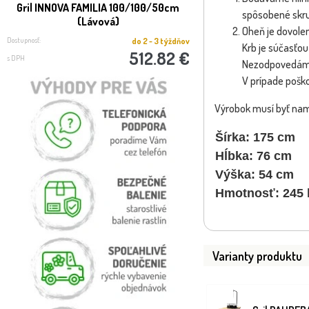
Gril INNOVA FAMILIA 100/100/50cm
Gril PAHREBA 175/7
spôsobené skru
(Lávová)
popol)
Oheň je dovolen
Dostupnosť:
Dostupnosť:
do 2 - 3 týždňov
Krb je súčasťou
512.82 €
s DPH
s DPH
Nezodpovedáme
V prípade pošk
Výrobok musí byť nam
Šírka: 175 cm
Hĺbka: 76 cm
Výška: 54 cm
Hmotnosť: 245 
Varianty produktu