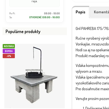
raja.
Popis
Komentá
Po-Pi:
08:00 - 18:00
So:
OTVORENÉ (08:00 - 16:00)
Gril PAHREBA 175/7
Populárne produkty
Ručne vyrobený výrob
Vonkajšie, mrazuvzdo
NOVINKA
NOVINKA
Hodí sa aj na opekanie
BOMBA
BOMBA
Produkt maďarskej ro
-6%
-39%
Vďaka kompozitnému 
vplyvom a mrazu.
Vďaka špeciálnemu pro
vysokotlakového zaria
Pre dosiahnutie maxi
Venujte prosím pozor
Dodávame hliní