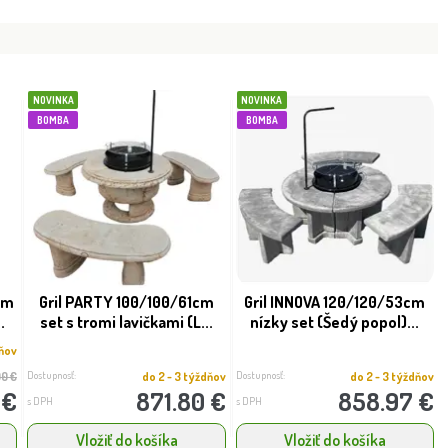
NOVINKA
NOVINKA
BOMBA
BOMBA
cm
Gril PARTY 100/100/61cm
Gril INNOVA 120/120/53cm
.
set s tromi lavičkami (L...
nízky set (Šedý popol)...
dňov
Dostupnosť:
Dostupnosť:
0 €
do 2 - 3 týždňov
do 2 - 3 týždňov
 €
871.80 €
858.97 €
s DPH
s DPH
Vložiť do košíka
Vložiť do košíka