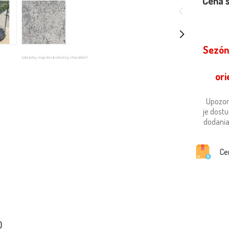
Cena 
Sezón
(obrázky majú len ilustračný charakter)
ori
Upozor
je dost
dodania 
Ce
0