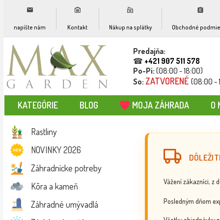
napíšte nám
Kontakt
Nákup na splátky
Obchodné podmie
Predajňa:
☎
+421 907 511 578
Po-Pi:
(08:00 - 18:00)
ZATVORENÉ
So:
(08:00 - 
KATEGÓRIE
BLOG
MOJA ZÁHRADA
O 
Rastliny
NOVINKY 2026
DÔLEŽIT
Záhradnícke potreby
Vážení zákazníci, z 
Kôra a kameň
Posledným dňom exp
Záhradné umývadlá
Všetky objednávky p