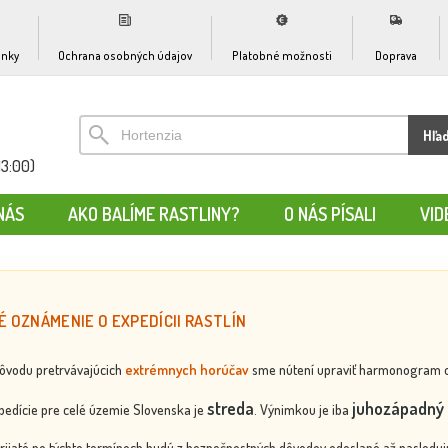
nky
Ochrana osobných údajov
Platobné možnosti
Doprava
Hľa
13:00)
NÁS
AKO BALÍME RASTLINY?
O NÁS PÍSALI
VID
É OZNÁMENIE O EXPEDÍCII RASTLÍN
dôvodu pretrvávajúcich
extrémnych horúčav
sme nútení upraviť harmonogram odos
streda
juhozápadný 
edície pre celé územie Slovenska je
. Výnimkou je iba
rijaté po týchto termínoch budú z bezpečnostných dôvodov odoslané až nasledujú