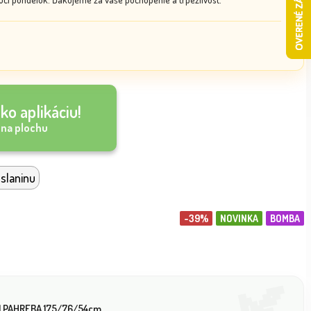
ko aplikáciu!
 na plochu
 slaninu
-39%
NOVINKA
BOMBA
il PAHREBA 175/76/54cm