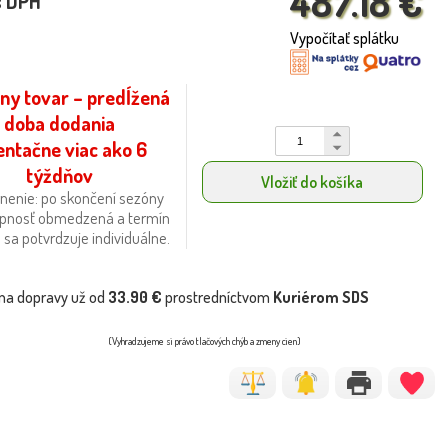
487.18 €
s DPH
Vypočítať splátku
ny tovar – predĺžená
doba dodania
entačne viac ako 6
týždňov
Vložiť do košíka
nenie: po skončení sezóny
upnosť obmedzená a termín
sa potvrdzuje individuálne.
na dopravy už od
33.90 €
prostredníctvom
Kuriérom SDS
(Vyhradzujeme si právo tlačových chýb a zmeny cien)