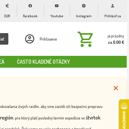
EUR
Facebook
Youtube
Instagram
Prihlásiť sa
je prázdny
dať
Prihlásenie
za 0.00 €
EÁ
ČASTO KLADENÉ OTÁZKY
ielania živých rastlín, aby sme zaistili ich bezpečnú prepravu.
región
štvrtok
, pre ktorý platí posledný termín expedície vo
.
ci pondelok. Ďakujeme za vaše pochopenie a trpezlivosť.