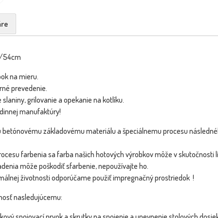
re
6/54cm
ok na mieru.
rné prevedenie.
Gril KLASSIK 300x200cm s dvoma
Gril IN
NOVINKA
NOVINKA
 slaniny, grilovanie a opekanie na kotlíku.
lavicami (Antraci...
BOMBA
BOMBA
dinnej manufaktúry!
-3%
betónovému základovému materiálu a špeciálnemu procesu následného
cesu farbenia sa farba našich hotových výrobkov môže v skutočnosti lí
denia môže poškodiť sfarbenie, nepoužívajte ho.
málnej životnosti odporúčame použiť impregnačný prostriedok !
nosť nasledujúcemu:
kový spojovací prvok a skrutky na spojenie a upevnenie stolových dosi