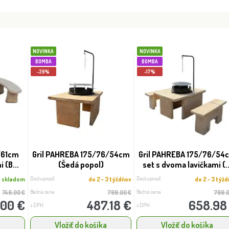
NOVINKA
NOVINKA
BOMBA
BOMBA
-39%
-17%
/61cm
Gril PAHREBA 175/76/54cm
Gril PAHREBA 175/76/54
 (B...
(Šedá popol)
set s dvoma lavičkami (..
Dostupnosť:
Dostupnosť:
skladom
do 2 - 3 týždňov
do 2 - 3 týž
Bežná cena
Bežná cena
749.00 €
799.00 €
799.0
.00 €
487.18 €
658.98
s DPH
s DPH
a
Vložiť do košíka
Vložiť do košíka