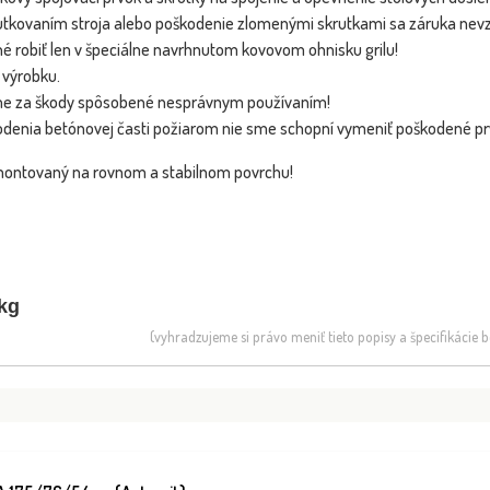
6/54cm (Šedá
tkovaním stroja alebo poškodenie zlomenými skrutkami sa záruka nevz
é robiť len v špeciálne navrhnutom kovovom ohnisku grilu!
Dostupnosť:
Dostupnosť:
do 2 - 3 týždňov
do 2 - 3 týždňov
 výrobku.
921.48 €
487.18 €
s DPH
s DPH
 za škody spôsobené nesprávnym používaním!
odenia betónovej časti požiarom nie sme schopní vymeniť poškodené prv
ontovaný na rovnom a stabilnom povrchu!
kg
(vyhradzujeme si právo meniť tieto popisy a špecifikácie