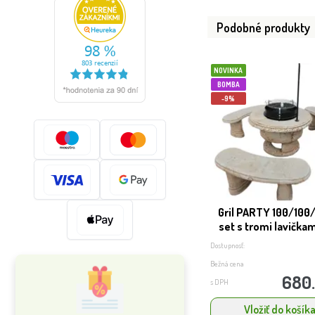
Podobné produkty
NOVINKA
BOMBA
-9%
Gril PARTY 100/100
set s tromi lavičkami
Dostupnosť:
Bežná cena
680
s DPH
Vložiť do košík