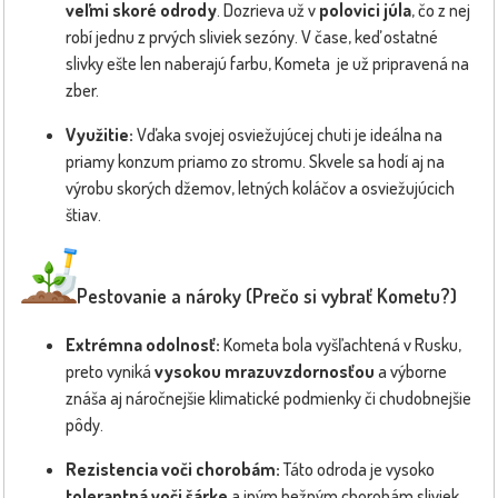
veľmi skoré odrody
. Dozrieva už v
polovici júla
, čo z nej
robí jednu z prvých sliviek sezóny. V čase, keď ostatné
slivky ešte len naberajú farbu, Kometa je už pripravená na
zber.
Využitie:
Vďaka svojej osviežujúcej chuti je ideálna na
priamy konzum priamo zo stromu. Skvele sa hodí aj na
výrobu skorých džemov, letných koláčov a osviežujúcich
štiav.
Pestovanie a nároky (Prečo si vybrať Kometu?)
Extrémna odolnosť:
Kometa bola vyšľachtená v Rusku,
preto vyniká
vysokou mrazuvzdornosťou
a výborne
znáša aj náročnejšie klimatické podmienky či chudobnejšie
pôdy.
Rezistencia voči chorobám:
Táto odroda je vysoko
tolerantná voči šárke
a iným bežným chorobám sliviek,