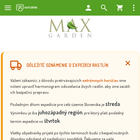
DÔLEŽITÉ OZNÁMENIE O EXPEDÍCII RASTLÍN
Vážení zákazníci, z dôvodu pretrvávajúcich
extrémnych horúčav
sme
nútení upraviť harmonogram odosielania živých rastlín, aby sme zaistili
ich bezpečnú prepravu.
streda
Posledným dňom expedície pre celé územie Slovenska je
.
juhozápadný región
Výnimkou je iba
, pre ktorý platí posledný
štvrtok
termín expedície vo
.
Všetky objednávky prijaté po týchto termínoch budú z bezpečnostných
dôvodov odoslané až nasledujúci pondelok. Ďakujeme za vaše