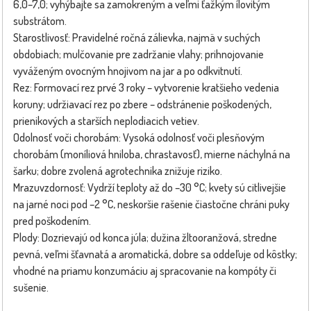
6,0–7,0; vyhýbajte sa zamokreným a veľmi ťažkým ílovitým
substrátom.
Starostlivosť: Pravidelné ročná zálievka, najmä v suchých
obdobiach; mulčovanie pre zadržanie vlahy; prihnojovanie
vyváženým ovocným hnojivom na jar a po odkvitnutí.
Rez: Formovací rez prvé 3 roky – vytvorenie kratšieho vedenia
koruny; udržiavací rez po zbere – odstránenie poškodených,
prienikových a starších neplodiacich vetiev.
Odolnosť voči chorobám: Vysoká odolnosť voči plesňovým
chorobám (moníliová hniloba, chrastavosť), mierne náchylná na
šarku; dobre zvolená agrotechnika znižuje riziko.
Mrazuvzdornosť: Vydrží teploty až do –30 °C; kvety sú citlivejšie
na jarné noci pod –2 °C, neskoršie rašenie čiastočne chráni puky
pred poškodením.
Plody: Dozrievajú od konca júla; dužina žltooranžová, stredne
pevná, veľmi šťavnatá a aromatická, dobre sa oddeľuje od kôstky;
vhodné na priamu konzumáciu aj spracovanie na kompóty či
sušenie.