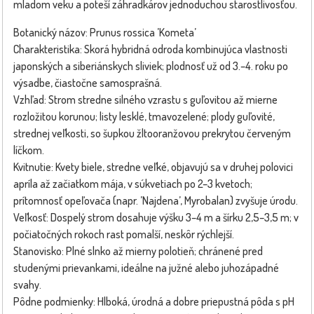
mladom veku a poteší záhradkárov jednoduchou starostlivosťou.
Botanický názov: Prunus rossica ’Kometa’
Charakteristika: Skorá hybridná odroda kombinujúca vlastnosti
japonských a siberiánskych sliviek; plodnosť už od 3.–4. roku po
výsadbe, čiastočne samosprašná.
Vzhľad: Strom stredne silného vzrastu s guľovitou až mierne
rozložitou korunou; listy lesklé, tmavozelené; plody guľovité,
strednej veľkosti, so šupkou žltooranžovou prekrytou červeným
líčkom.
Kvitnutie: Kvety biele, stredne veľké, objavujú sa v druhej polovici
apríla až začiatkom mája, v súkvetiach po 2–3 kvetoch;
prítomnosť opeľovača (napr. ’Najdena’, Myrobalan) zvyšuje úrodu.
Veľkosť: Dospelý strom dosahuje výšku 3–4 m a šírku 2,5–3,5 m; v
počiatočných rokoch rast pomalší, neskôr rýchlejší.
Stanovisko: Plné slnko až mierny polotieň; chránené pred
studenými prievankami, ideálne na južné alebo juhozápadné
svahy.
Pôdne podmienky: Hlboká, úrodná a dobre priepustná pôda s pH