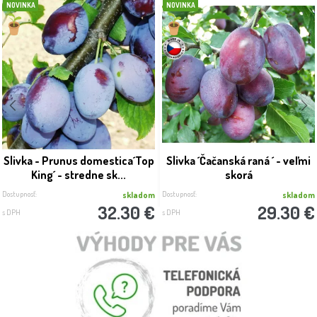
NOVINKA
NOVINKA
Slivka - Prunus domestica´Top
Slivka ´Čačanská raná ´ - veľmi
King´ - stredne sk...
skorá
Dostupnosť:
Dostupnosť:
skladom
skladom
32.30 €
29.30 €
s DPH
s DPH