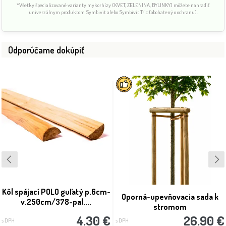
*Všetky špecializované varianty mykorhízy (KVET, ZELENINA, BYLINKY) môžete nahradiť
univerzálnym produktom Symbivit alebo Symbivit Tric (obohatený o ochranu).
Odporúčame dokúpiť
Kôl spájací POLO guľatý p.6cm-
Oporná-upevňovacia sada k
v.250cm/378-pal....
stromom
4.30 €
26.90 €
s DPH
s DPH