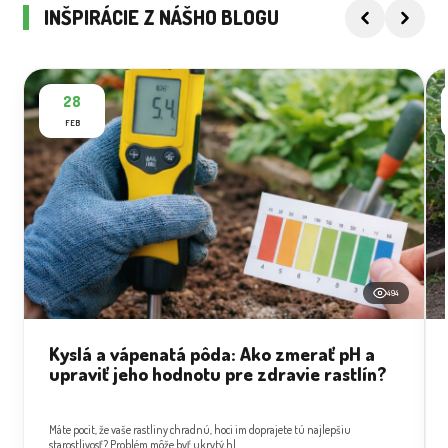
INŠPIRÁCIE Z NÁŠHO BLOGU
28
FEB
494
Kyslá a vápenatá pôda: Ako zmerať pH a
upraviť jeho hodnotu pre zdravie rastlín?
Máte pocit, že vaše rastliny chradnú, hoci im doprajete tú najlepšiu
starostlivosť? Problém môže byť ukrytý hl...