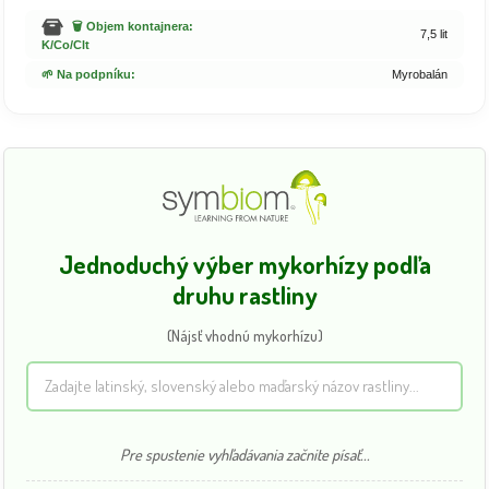
🗑️ Objem kontajnera:
7,5 lit
K/Co/Clt
🌱 Na podpníku:
Myrobalán
Jednoduchý výber mykorhízy podľa
druhu rastliny
(Nájsť vhodnú mykorhízu)
Pre spustenie vyhľadávania začnite písať...