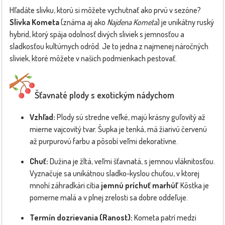
Hľadáte slivku, ktorú si môžete vychutnať ako prvú v sezóne?
Slivka Kometa
(známa aj ako
Najdena Kometa
) je unikátny ruský
hybrid, ktorý spája odolnosť divých sliviek s jemnosťou a
sladkosťou kultúrnych odrôd. Je to jedna z najmenej náročných
sliviek, ktoré môžete v našich podmienkach pestovať.
Šťavnaté plody s exotickým nádychom
Vzhľad:
Plody sú stredne veľké, majú krásny guľovitý až
mierne vajcovitý tvar. Šupka je tenká, má žiarivú červenú
až purpurovú farbu a pôsobí veľmi dekoratívne.
Chuť:
Dužina je žltá, veľmi šťavnatá, s jemnou vláknitosťou.
Vyznačuje sa unikátnou sladko-kyslou chuťou, v ktorej
mnohí záhradkári cítia
jemnú príchuť marhúľ
. Kôstka je
pomerne malá a v plnej zrelosti sa dobre oddeľuje.
Termín dozrievania (Ranost):
Kometa patrí medzi