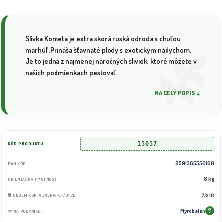
Slivka Kometa je extra skorá ruská odroda s chuťou
marhúľ .Prináša šťavnaté plody s exotickým nádychom.
Je to jedna z najmenej náročných sliviek, ktoré môžete v
našich podmienkach pestovať.
NA CELÝ POPIS ↓
15057
KÓD PRODUKTU
8591365550160
EAN KÓD
8 kg
ORIENTAČNÁ HMOTNOSŤ
7,5 lit
🗑️ OBJEM KONTAJNERA: K/CO/CLT
Myrobalán
?
🌱 NA PODPNÍKU: