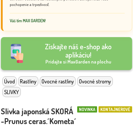
pochopenie a trpezlivosť.
Váš tím MAX GARDEN!
Získajte náš e-shop ako
aplikáciu!
Pridajte si MaxGarden na plochu
Úvod
Rastliny
Ovocné rastliny
Ovocné stromy
SLIVKY
Slivka japonská SKORÁ
NOVINKA
KONTAJNEROVÉ
-Prunus ceras.´Kometa´