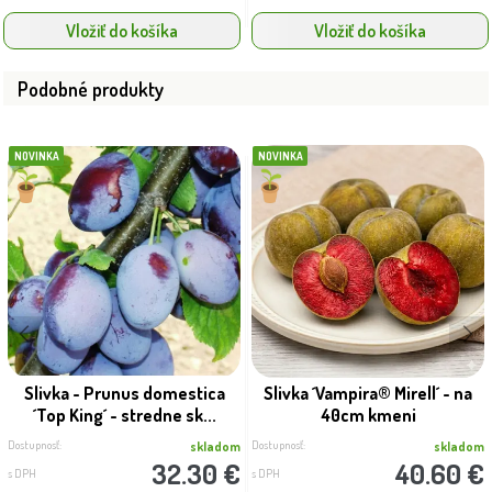
Vložiť do košíka
Vložiť do košíka
Podobné produkty
NOVINKA
NOVINKA
Slivka - Prunus domestica
Slivka ´Vampira® Mirell´ - na
´Top King´ - stredne sk...
40cm kmeni
Dostupnosť:
Dostupnosť:
skladom
skladom
32.30 €
40.60 €
s DPH
s DPH