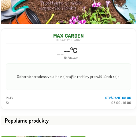
MAX GARDEN
DUNAJSKÝ KLÁTOV
--°C
--
Info dočasne nedostupné
Odborné poradenstvo a tie najkrajšie rastliny pre váš kúsok raja.
Po-Pi:
08:00 - 18:00
So:
08:00 - 16:00
Populárne produkty