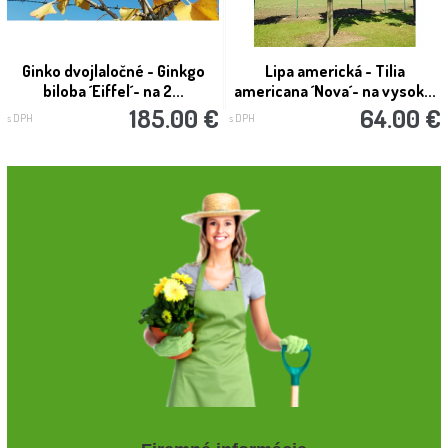
Ginko dvojlaločné - Ginkgo
Lipa americká - Tilia
biloba ´Eiffel´- na 2...
americana ´Nova´- na vysok...
185.00 €
64.00 €
s DPH
s DPH