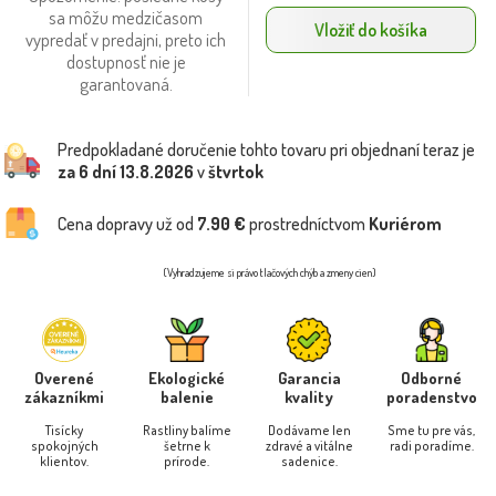
sa môžu medzičasom
Vložiť do košíka
vypredať v predajni, preto ich
dostupnosť nie je
garantovaná.
Predpokladané doručenie tohto tovaru pri objednaní teraz je
za 6 dní
13.8.2026
v
štvrtok
Cena dopravy už od
7.90 €
prostredníctvom
Kuriérom
(Vyhradzujeme si právo tlačových chýb a zmeny cien)
Overené
Ekologické
Garancia
Odborné
zákazníkmi
balenie
kvality
poradenstvo
Tisícky
Rastliny balíme
Dodávame len
Sme tu pre vás,
spokojných
šetrne k
zdravé a vitálne
radi poradíme.
klientov.
prírode.
sadenice.