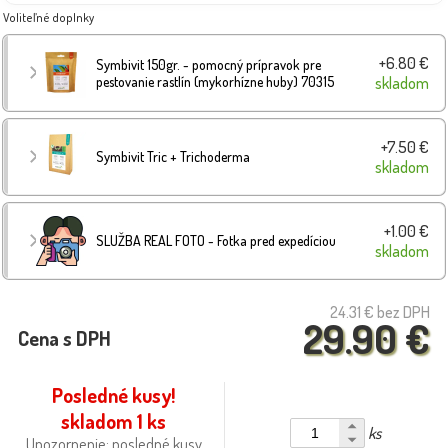
Voliteľné doplnky
+6.80 €
Symbivit 150gr. - pomocný prípravok pre
pestovanie rastlín (mykorhízne huby) 70315
skladom
+7.50 €
Symbivit Tric + Trichoderma
skladom
+1.00 €
SLUŽBA REAL FOTO - Fotka pred expedíciou
skladom
24.31 €
bez DPH
29.90 €
Cena s DPH
Posledné kusy!
skladom 1 ks
ks
Upozornenie: posledné kusy