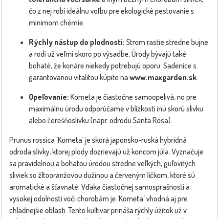
čo z nej robí ideálnu voľbu pre ekologické pestovanie s
minimom chémie.
Rýchly nástup do plodnosti:
Strom rastie stredne bujne
a rodí už veľmi skoro po výsadbe. Úrody bývajú také
bohaté, že konáre niekedy potrebujú oporu. Sadenice s
garantovanou vitalitou kúpite na
www.maxgarden.sk
.
Opeľovanie:
Kometa je čiastočne samoopelivá, no pre
maximálnu úrodu odporúčame v blízkosti inú skorú slivku
alebo čerešňoslivku (napr. odrodu Santa Rosa).
Prunus rossica ’Kometa’ je skorá japonsko-ruská hybridná
odroda slivky, ktorej plody dozrievajú už koncom júla. Vyznačuje
sa pravidelnou a bohatou úrodou stredne veľkých, guľovitých
sliviek so žltooranžovou dužinou a červeným líčkom, ktoré sú
aromatické a šťavnaté. Vďaka čiastočnej samosprašnosti a
vysokej odolnosti voči chorobám je ’Kometa’ vhodná aj pre
chladnejšie oblasti. Tento kultivar prináša rýchly úžitok už v