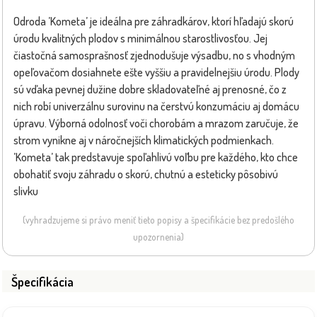
Odroda ’Kometa’ je ideálna pre záhradkárov, ktorí hľadajú skorú
úrodu kvalitných plodov s minimálnou starostlivosťou. Jej
čiastočná samosprašnosť zjednodušuje výsadbu, no s vhodným
opeľovačom dosiahnete ešte vyššiu a pravidelnejšiu úrodu. Plody
sú vďaka pevnej dužine dobre skladovateľné aj prenosné, čo z
nich robí univerzálnu surovinu na čerstvú konzumáciu aj domácu
úpravu. Výborná odolnosť voči chorobám a mrazom zaručuje, že
strom vynikne aj v náročnejších klimatických podmienkach.
’Kometa’ tak predstavuje spoľahlivú voľbu pre každého, kto chce
obohatiť svoju záhradu o skorú, chutnú a esteticky pôsobivú
slivku
(vyhradzujeme si právo meniť tieto popisy a špecifikácie bez predošlého
upozornenia)
Špecifikácia