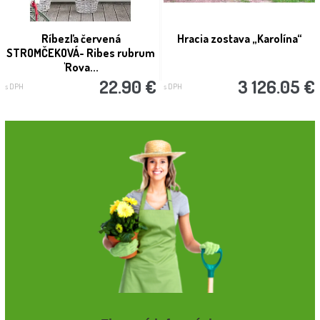
Ríbezľa červená
Hracia zostava „Karolína“
STROMČEKOVÁ- Ribes rubrum
'Rova...
22.90 €
3 126.05 €
s DPH
s DPH