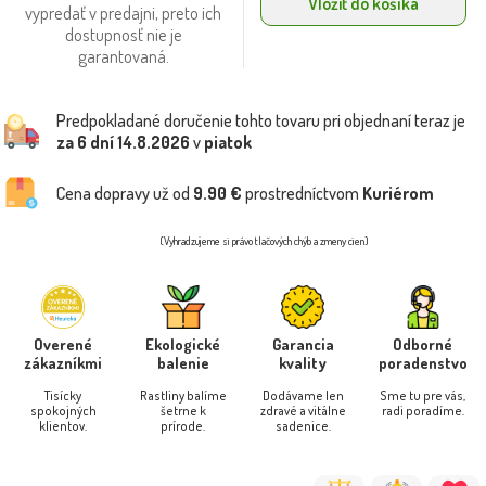
Vložiť do košíka
vypredať v predajni, preto ich
dostupnosť nie je
garantovaná.
Predpokladané doručenie tohto tovaru pri objednaní teraz je
za 6 dní
14.8.2026
v
piatok
Cena dopravy už od
9.90 €
prostredníctvom
Kuriérom
(Vyhradzujeme si právo tlačových chýb a zmeny cien)
Overené
Ekologické
Garancia
Odborné
zákazníkmi
balenie
kvality
poradenstvo
Tisícky
Rastliny balíme
Dodávame len
Sme tu pre vás,
spokojných
šetrne k
zdravé a vitálne
radi poradíme.
klientov.
prírode.
sadenice.