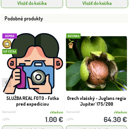
Vložiť do košíka
Vložiť do košíka
Podobné produkty
BOMBA
NOVINKA
VIP FOTKA
SLUŽBA REAL FOTO - Fotka
Orech vlašský - Juglans regia
pred expedíciou
'Jupiter' 175/200
Dostupnosť:
Dostupnosť:
skladom
skladom
1.00 €
64.30 €
s DPH
s DPH