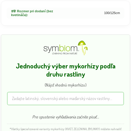
⬆️🌸 Rozmer pri dodaní (bez
100/125cm
kvetináča):
Jednoduchý výber mykorhízy podľa
druhu rastliny
(Nájsť vhodnú mykorhízu)
Pre spustenie vyhľadávania začnite písať...
*Všetky špecializované varianty mykorhízy (KVET, ZELENINA, BYLINKY) môžete nahradiť