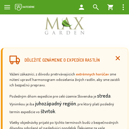
DÔLEŽITÉ OZNÁMENIE O EXPEDÍCII RASTLÍN
Vážení zákazníci, z dôvodu pretrvávajúcich
extrémnych horúčav
sme
nútení upraviť harmonogram odosielania živých rastlín, aby sme zaistili
ich bezpečnú prepravu.
streda
Posledným dňom expedície pre celé územie Slovenska je
.
juhozápadný región
Výnimkou je iba
, pre ktorý platí posledný
štvrtok
termín expedície vo
.
Všetky objednávky prijaté po týchto termínoch budú z bezpečnostných
dôvodov odoslané až nasledujúci pondelok. Ďakujeme za vaše