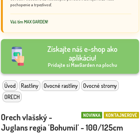
pochopenie a trpezlivosť.
Váš tím MAX GARDEN!
Získajte náš e-shop ako
aplikáciu!
Pridajte si MaxGarden na plochu
Úvod
Rastliny
Ovocné rastliny
Ovocné stromy
ORECH
Orech vlašský -
NOVINKA
KONTAJNEROVÉ
Juglans regia 'Bohumil' - 100/125cm