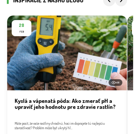
INŠPIRÁCIE Z NÁŠHO BLOGU
28
FEB
498
Kyslá a vápenatá pôda: Ako zmerať pH a
upraviť jeho hodnotu pre zdravie rastlín?
Máte pocit, že vaše rastliny chradnú, hoci im doprajete tú najlepšiu
starostlivosť? Problém môže byť ukrytý hl...