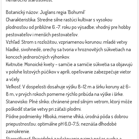
Botanický názov: Juglans regia ’Bohumil’
Charakteristika: Stredne silne rastúci kultivar s vysokou
plodnosťou od približne 6.–7. roku po výsadbe; vhodný pre hobby
pestovateľov i menších pestovateľov.
Vzhľad: Strom s rozložitou, vzpriamenou korunou; mladé vetvy
hladké, sivohnedé, orechy sa tvoria v hroznovitých súkvetiach na
koncoch jednoročných výhonkov.
Kvitnutie: Monoické kvety – samčie a samičie súkvetia sa objavujú
v polohe listových púčikov v apríli, opeľovanie zabezpečuje vietor
a včely.
Veľkosť: V dospelosti dosahuje výšku 8–12 m a šírku koruny až 6–
8 m, v prvých rokoch pomerne rýchlo pribúda na výške i šírke.
Stanovisko: Plné slnko; chránené pred silným vetrom, ktorý môže
poškodiť staršie vetvy pri záťaži plodmi.
Pôdne podmienky: Hlboká, mierne vlhká, úrodná pôda s dobrou
priepustnosťou; optimálne pH 6,0–7,5; neznáša dlhodobé
zamokrenie.
Starostlivosť: Pravidelné zavlažovanie najmä počas sucha a