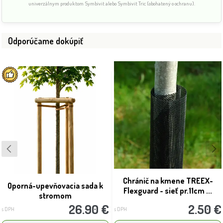
univerzálnym produktom Symbivit alebo Symbivit Tric (obohatený o ochranu).
Odporúčame dokúpiť
Chránič na kmene TREEX-
Oporná-upevňovacia sada k
Flexguard - sieť pr.11cm ...
stromom
26.90 €
2.50 €
s DPH
s DPH