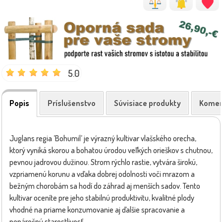
5.0
Popis
Príslušenstvo
Súvisiace produkty
Komen
Juglans regia ’Bohumil’ je výrazný kultivar vlašského orecha,
ktorý vyniká skorou a bohatou úrodou veľkých orieškov s chutnou,
pevnou jadrovou dužinou. Strom rýchlo rastie, vytvára širokú,
vzpriamenú korunu a vďaka dobrej odolnosti voči mrazom a
bežným chorobám sa hodí do záhrad aj menších sadov. Tento
kultivar oceníte pre jeho stabilnú produktivitu, kvalitné plody
vhodné na priame konzumovanie aj ďalšie spracovanie a
nenáročnú starostlivosť.