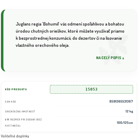
Juglans regia ’Bohumil’ vás odmení spoľahlivou a bohatou
úrodou chutných orieškov, ktoré môžete využívať priamo
k bezprostrednej konzumácii, do dezertov či na lisovanie
vlastného orechového oleja.
NA CELÝ POPIS ↓
15053
KÓD PRODUKTU
8591365531367
EAN KÓD
12 kg
ORIENTAČNÁ HMOTNOSŤ
⬆️🌸 ROZMER PRI DODANÍ (BEZ
100/125cm
KVETINÁČA):
Voliteľné doplnky