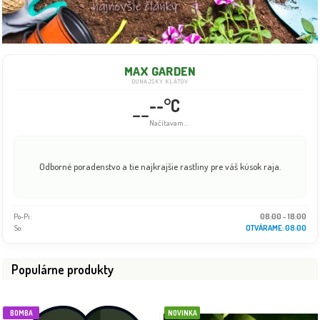
MAX GARDEN
DUNAJSKÝ KLÁTOV
--°C
--
Info dočasne nedostupné
Odborné poradenstvo a tie najkrajšie rastliny pre váš kúsok raja.
Po-Pi:
08:00 - 18:00
So:
08:00 - 16:00
Populárne produkty
BOMBA
NOVINKA