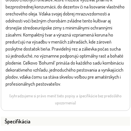
bezprostrednej konzumácii, do dezertov či na lisovanie vlastného
orechového oleja. Vďaka svojej dobrej mrazuvzdornosti a
odolnosti voči bežným chorobám zvládne tento kultivar aj
drsnejšie stredoeurópske zimy s minimálnymi ochrannými
zásahmi. Kompaktný tvar a výrazná vzpriamená koruna ho
predurčujú na výsadbu v menších záhradách, kde zároveň
poskytne dostatok tieňa. Pravidelný rez a zálievka počas sucha
sú jednoduché, no významne podporujú optimálny rast a bohaté
plodenie. Celkovo ’Bohumil’ prináša do každého sadu kombináciu
dekoratívneho vzhľadu, jednoduchého pestovania a vynikajúcich
plodov, vďaka čomu sa stáva skvelou voľbou pre amatérskych i
profesionálnych pestovateľov.
(vyhradzujeme si právo meniť tieto popisy a špecifikácie bez predošlého
upozornenia)
Špecifikácia