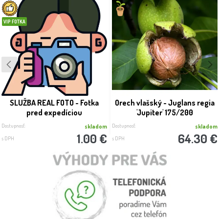
VIP FOTKA
SLUŽBA REAL FOTO - Fotka
Orech vlašský - Juglans regia
pred expedíciou
'Jupiter' 175/200
Dostupnosť:
Dostupnosť:
skladom
skladom
1.00 €
64.30 €
s DPH
s DPH