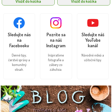
Vložiť do košíka
Vložiť do košíka
Sledujte nás
Pozrite sa
Sledujte náš
na
na náš
YouTube
Facebooku
Instagram
kanál
Denné tipy,
Inšpiratívne
Návodné videá a
čerstvé správy a
fotografie a
užitočné tipy.
komunitný
zábery zo
obsah.
zákulisia.