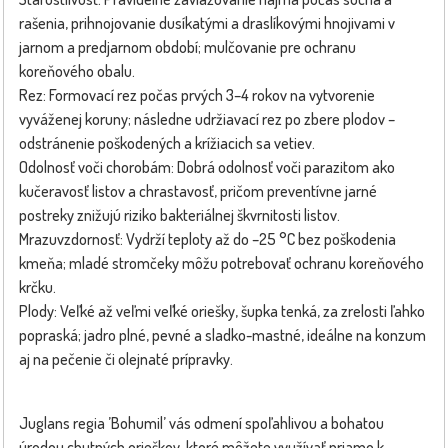
rašenia, prihnojovanie dusíkatými a draslíkovými hnojivami v
jarnom a predjarnom období; mulčovanie pre ochranu
koreňového obalu.
Rez: Formovací rez počas prvých 3–4 rokov na vytvorenie
vyváženej koruny; následne udržiavací rez po zbere plodov –
odstránenie poškodených a krížiacich sa vetiev.
Odolnosť voči chorobám: Dobrá odolnosť voči parazitom ako
kučeravosť listov a chrastavosť, pričom preventívne jarné
postreky znižujú riziko bakteriálnej škvrnitosti listov.
Mrazuvzdornosť: Vydrží teploty až do –25 °C bez poškodenia
kmeňa; mladé stromčeky môžu potrebovať ochranu koreňového
krčku.
Plody: Veľké až veľmi veľké oriešky, šupka tenká, za zrelosti ľahko
popraská; jadro plné, pevné a sladko-mastné, ideálne na konzum
aj na pečenie či olejnaté prípravky.
Juglans regia ’Bohumil’ vás odmení spoľahlivou a bohatou
úrodou chutných orieškov, ktoré môžete využívať priamo k