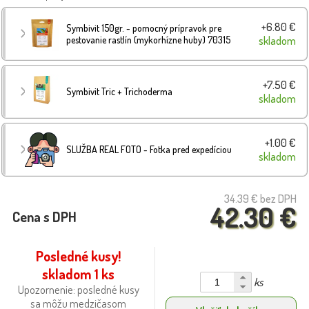
+6.80 €
Symbivit 150gr. - pomocný prípravok pre
pestovanie rastlín (mykorhízne huby) 70315
skladom
+7.50 €
Symbivit Tric + Trichoderma
skladom
+1.00 €
SLUŽBA REAL FOTO - Fotka pred expedíciou
skladom
34.39 €
bez DPH
42.30 €
Cena s DPH
Posledné kusy!
skladom 1 ks
ks
Upozornenie: posledné kusy
sa môžu medzičasom