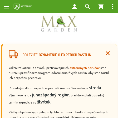
DÔLEŽITÉ OZNÁMENIE O EXPEDÍCII RASTLÍN
Vážení zákazníci, z dôvodu pretrvávajúcich
extrémnych horúčav
sme
nútení upraviť harmonogram odosielania živých rastlín, aby sme zaistili
ich bezpečnú prepravu.
streda
Posledným dňom expedície pre celé územie Slovenska je
.
juhozápadný región
Výnimkou je iba
, pre ktorý platí posledný
štvrtok
termín expedície vo
.
Všetky objednávky prijaté po týchto termínoch budú z bezpečnostných
dôvodov odoslané až nasledujúci pondelok. Ďakujeme za vaše