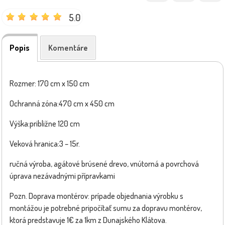
5.0
Popis
Komentáre
Rozmer: 170 cm x 150 cm
Ochranná zóna:470 cm x 450 cm
Výška:približne 120 cm
Veková hranica:3 – 15r.
ručná výroba, agátové brúsené drevo, vnútorná a povrchová
úprava nezávadnými přípravkami
Pozn. Doprava montérov: prípade objednania výrobku s
montážou je potrebné pripočítať sumu za dopravu montérov,
ktorá predstavuje 1€ za 1km z Dunajského Klátova.