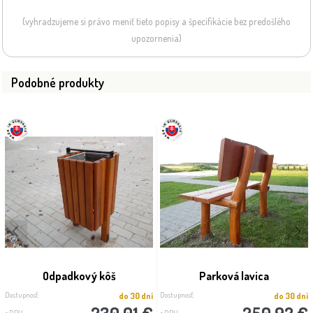
(vyhradzujeme si právo meniť tieto popisy a špecifikácie bez predošlého
upozornenia)
Podobné produkty
Odpadkový kôš
Parková lavica
Dostupnosť:
Dostupnosť:
do 30 dní
do 30 dní
230.01 €
250.92 €
s DPH
s DPH