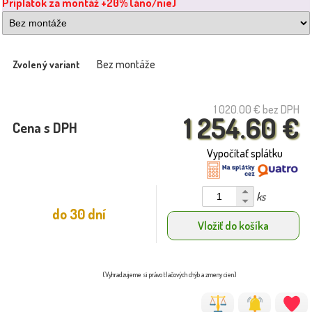
Príplatok za montáž +20% (áno/nie)
Bez montáže
Zvolený variant
1 020.00 €
bez DPH
1 254.60 €
Cena s DPH
Vypočítať splátku
ks
do 30 dní
Vložiť do košíka
(Vyhradzujeme si právo tlačových chýb a zmeny cien)