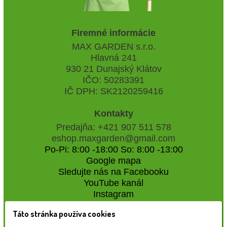
Firemné informácie
MAX GARDEN s.r.o.
Hlavná 241
930 21 Dunajský Klátov
IČO: 50283391
IČ DPH: SK2120259416
Kontakty
Predajňa: +421 907 511 578
eshop.maxgarden@gmail.com
Po-Pi: 8:00 -18:00 So: 8:00 -13:00
Google mapa
Sledujte nás na Facebooku
YouTube kanál
Instagram
Táto stránka používa cookies
Naše záhradné centrum