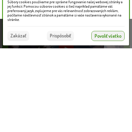
Súbory cookies používame pre správne fungovanie našej webovej stránky a
jej funkcií. Pomocou súborov cookies si tiež napríklad pamätáme váš
preferovaný jazyk, zvyšujeme pre vás relevantnosť zobrazovaných reklám,
počítame návštevnosť stránok a pamätáme si vaše nastavenia vykonané na
stránke.
Táto stránka používa súbory cookies, ktoré nám
pomáhajú poskytovať služby. Používaním našich
Súhlasím
Zakázať
Prispôsobiť
Povoliť všetko
služieb vyjadrujete súhlas s používaním súborov
cookies.
Viac informácií nájdete tu.
Pohyblivá kladina „krokodíl“
Informácie pre zákazníkov
VLOŽIŤ DO KOŠÍKA
1 254.60 €
Blog
Obchodné podmienky
Ochrana osobných údajov
Platobné možnosti
Cenník dopravy
© 2026 WEXBO |
www.wexbo.com
|
Prihlásiť