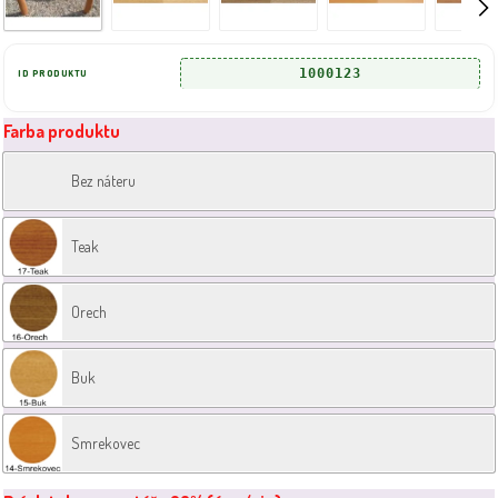
1000123
ID PRODUKTU
Farba produktu
Bez náteru
Teak
Orech
Buk
Smrekovec