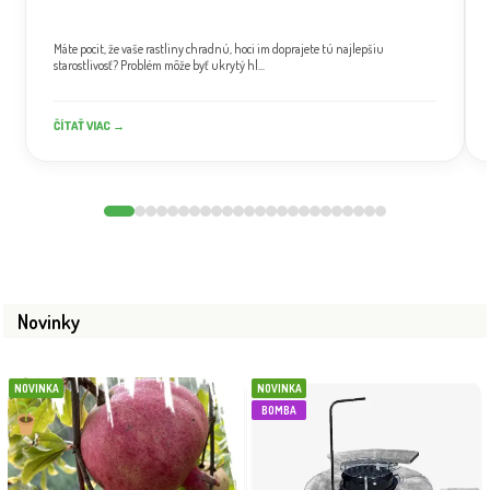
Máte pocit, že vaše rastliny chradnú, hoci im doprajete tú najlepšiu
starostlivosť? Problém môže byť ukrytý hl...
ČÍTAŤ VIAC →
Novinky
NOVINKA
NOVINKA
BOMBA