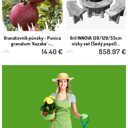
Granátovník púnsky - Punica
Gril INNOVA 120/120/53cm
granatum ´Kazake´ -...
nízky set (Šedý popol)...
14.40 €
858.97 €
s DPH
s DPH