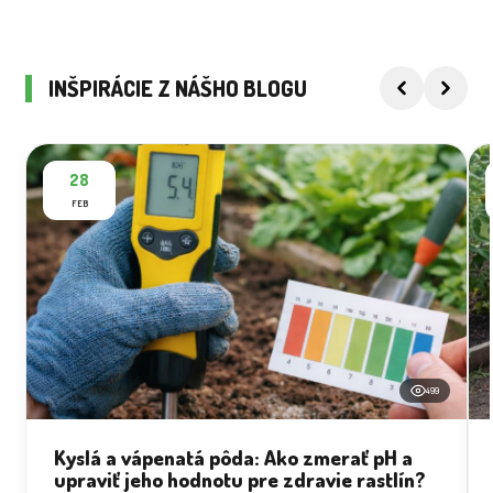
INŠPIRÁCIE Z NÁŠHO BLOGU
28
FEB
499
Kyslá a vápenatá pôda: Ako zmerať pH a
upraviť jeho hodnotu pre zdravie rastlín?