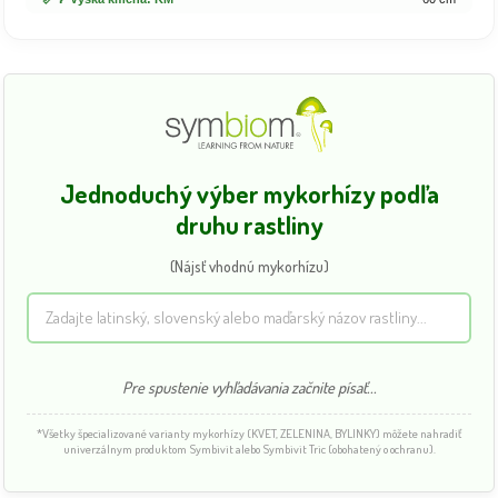
Jednoduchý výber mykorhízy podľa
druhu rastliny
(Nájsť vhodnú mykorhízu)
Pre spustenie vyhľadávania začnite písať...
*Všetky špecializované varianty mykorhízy (KVET, ZELENINA, BYLINKY) môžete nahradiť
univerzálnym produktom Symbivit alebo Symbivit Tric (obohatený o ochranu).