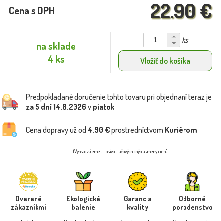
22.90 €
Cena s DPH
ks
na sklade
4 ks
Vložiť do košíka
Predpokladané doručenie tohto tovaru pri objednaní teraz je
za 5 dní
14.8.2026
v
piatok
Cena dopravy už od
4.90 €
prostredníctvom
Kuriérom
(Vyhradzujeme si právo tlačových chýb a zmeny cien)
Overené
Ekologické
Garancia
Odborné
zákazníkmi
balenie
kvality
poradenstvo