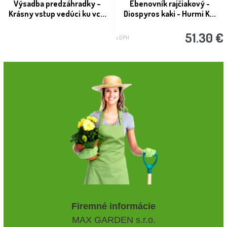
Výsadba predzáhradky –
Ebenovník rajčiakový -
Krásny vstup vedúci ku vc...
Diospyros kaki - Hurmi K...
51.30 €
s DPH
Firemné informácie
MAX GARDEN s.r.o.