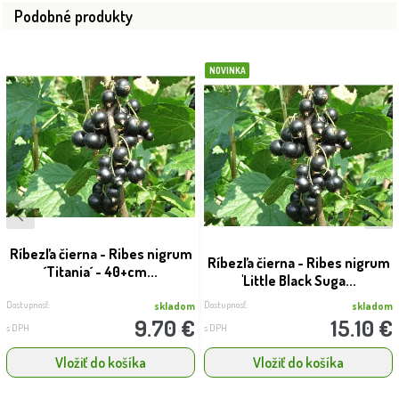
Podobné produkty
NOVINKA
Ríbezľa čierna - Ribes nigrum
Ríbezľa čierna - Ribes nigrum
´Titania´ - 40+cm...
'Little Black Suga...
Dostupnosť:
Dostupnosť:
skladom
skladom
9.70 €
15.10 €
s DPH
s DPH
Vložiť do košíka
Vložiť do košíka