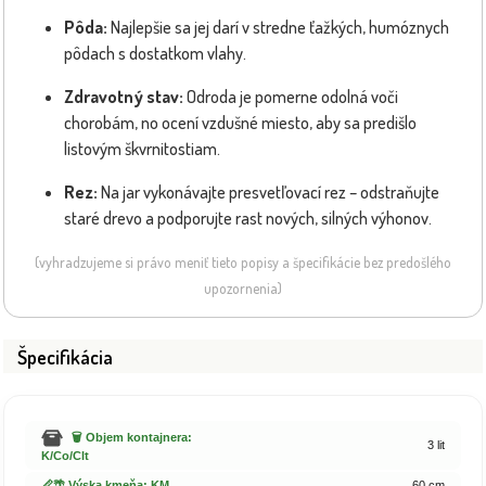
Pôda:
Najlepšie sa jej darí v stredne ťažkých, humóznych
pôdach s dostatkom vlahy.
Zdravotný stav:
Odroda je pomerne odolná voči
chorobám, no ocení vzdušné miesto, aby sa predišlo
listovým škvrnitostiam.
Rez:
Na jar vykonávajte presvetľovací rez – odstraňujte
staré drevo a podporujte rast nových, silných výhonov.
(vyhradzujeme si právo meniť tieto popisy a špecifikácie bez predošlého
upozornenia)
Špecifikácia
🗑️ Objem kontajnera:
3 lit
K/Co/Clt
📏🌴 Výska kmeňa: KM
60 cm