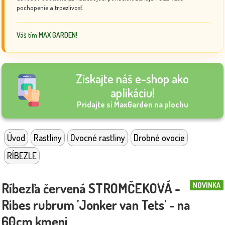
pochopenie a trpezlivosť.
Váš tím MAX GARDEN!
Získajte náš e-shop ako
aplikáciu!
Pridajte si MaxGarden na plochu
Úvod
Rastliny
Ovocné rastliny
Drobné ovocie
RÍBEZLE
Ríbezľa červená STROMČEKOVÁ -
NOVINKA
Ribes rubrum 'Jonker van Tets' - na
60cm kmeni