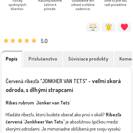
Tisícky
Rastliny balíme
Dodávame len
Sme tu pre vás,
spokojných
šetrne k
zdravé a vitálne
radi poradíme.
klientov.
prírode.
sadenice.
5.0
Popis
Príslušenstvo
Súvisiace produkty
Komen
veľmi skorá
Červená ríbezľa "JONKHER VAN TETS" –
odroda, s dlhými strapcami
Ribes rubrum 'Jonker van Tets'
Hľadáte ríbezľu, ktorú budete oberať ako prvú v okolí?
Ríbezľa
červená "Jonkheer Van Tets"
je absolútnou špičkou medzi
skorými odrodami. Je mimoriadne obľúbená pre svoju vysokú