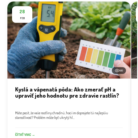
28
FEB
500
Kyslá a vápenatá pôda: Ako zmerať pH a
upraviť jeho hodnotu pre zdravie rastlín?
Máte pocit, že vaše rastliny chradnú, hoci im doprajete tú najlepšiu
starostlivosť? Problém môže byť ukrytý hl...
ČÍTAŤ VIAC →