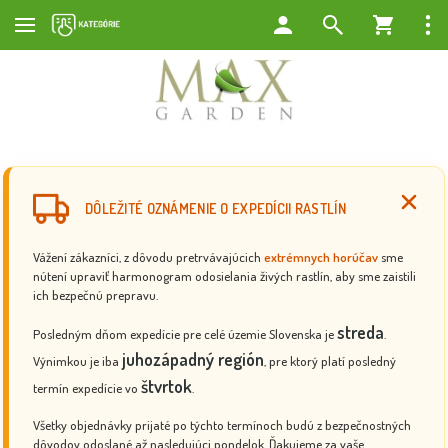
DÔLEŽITÉ OZNÁMENIE O EXPEDÍCII RASTLÍN
Vážení zákazníci, z dôvodu pretrvávajúcich
extrémnych horúčav
sme
nútení upraviť harmonogram odosielania živých rastlín, aby sme zaistili
ich bezpečnú prepravu.
streda
Posledným dňom expedície pre celé územie Slovenska je
.
juhozápadný región
Výnimkou je iba
, pre ktorý platí posledný
štvrtok
termín expedície vo
.
Všetky objednávky prijaté po týchto termínoch budú z bezpečnostných
dôvodov odoslané až nasledujúci pondelok. Ďakujeme za vaše