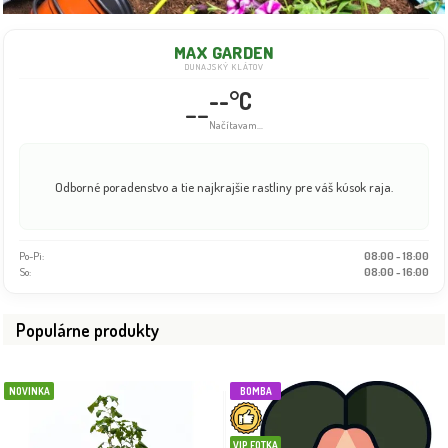
MAX GARDEN
DUNAJSKÝ KLÁTOV
--°C
--
Načítavam...
Odborné poradenstvo a tie najkrajšie rastliny pre váš kúsok raja.
Po-Pi:
08:00 - 18:00
So:
08:00 - 16:00
Populárne produkty
NOVINKA
BOMBA
VIP FOTKA