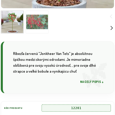
Ríbezľa červená "Jonkheer Van Tets" je absolútnou
špičkou medzi skorými odrodami. Je mimoriadne
obľúbená pre svoju vysokú úrodnosť, , pre svoje dlhé
strapce a veľké bobule a vynikajúcu chuť
NA CELÝ POPIS ↓
12201
KÓD PRODUKTU