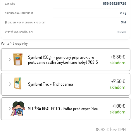
8591365281729
EAN KÓD
2 kg
ORIENTAČNÁ HMOTNOSŤ
3 lit
🗑️ OBJEM KONTAJNERA: K/CO/CLT
60 cm
📏🌴 VÝSKA KMEŇA: KM
Voliteľné doplnky
+6.80 €
Symbivit 150gr. - pomocný prípravok pre
pestovanie rastlín (mykorhízne huby) 70315
skladom
+7.50 €
Symbivit Tric + Trichoderma
skladom
+1.00 €
SLUŽBA REAL FOTO - Fotka pred expedíciou
skladom
18.62 €
bez DPH