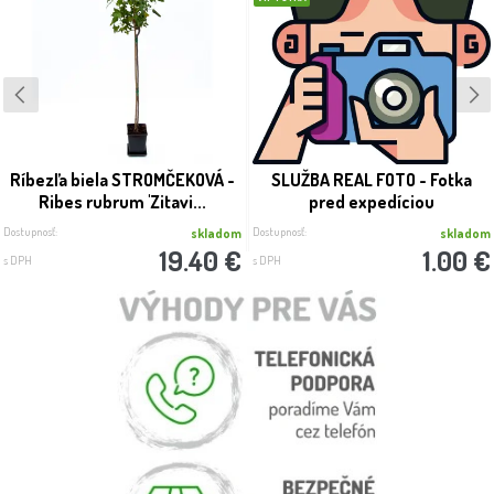
Ríbezľa biela STROMČEKOVÁ -
SLUŽBA REAL FOTO - Fotka
Ribes rubrum 'Zitavi...
pred expedíciou
Dostupnosť:
Dostupnosť:
skladom
skladom
19.40 €
1.00 €
s DPH
s DPH