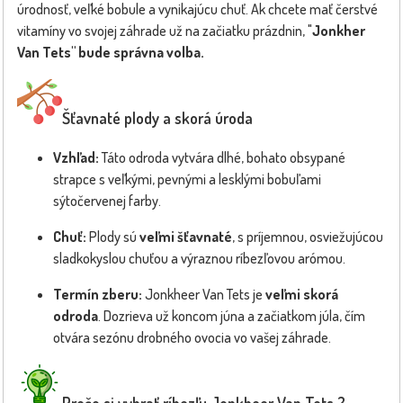
úrodnosť, veľké bobule a vynikajúcu chuť. Ak chcete mať čerstvé
vitamíny vo svojej záhrade už na začiatku prázdnin, "
Jonkher
Van Tets"
bude správna volba.
Šťavnaté plody a skorá úroda
Vzhľad:
Táto odroda vytvára dlhé, bohato obsypané
strapce s veľkými, pevnými a lesklými bobuľami
sýtočervenej farby.
Chuť:
Plody sú
veľmi šťavnaté
, s príjemnou, osviežujúcou
sladkokyslou chuťou a výraznou ríbezľovou arómou.
Termín zberu:
Jonkheer Van Tets je
veľmi skorá
odroda
. Dozrieva už koncom júna a začiatkom júla, čím
otvára sezónu drobného ovocia vo vašej záhrade.
Prečo si vybrať ríbezľu Jonkheer Van Tets ?