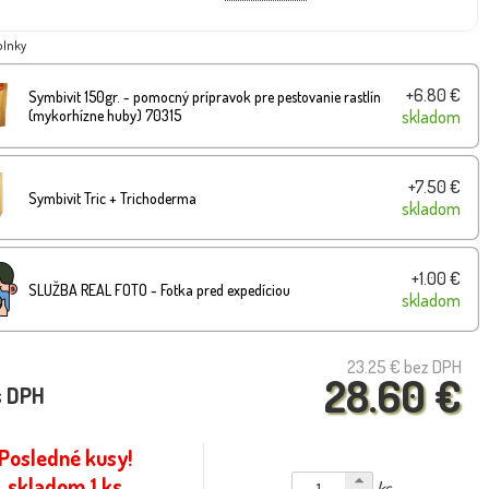
plnky
+6.80 €
Symbivit 150gr. - pomocný prípravok pre pestovanie rastlín
(mykorhízne huby) 70315
skladom
+7.50 €
Symbivit Tric + Trichoderma
skladom
+1.00 €
SLUŽBA REAL FOTO - Fotka pred expedíciou
skladom
23.25 €
bez DPH
28.60 €
s DPH
Posledné kusy!
skladom 1 ks
ks