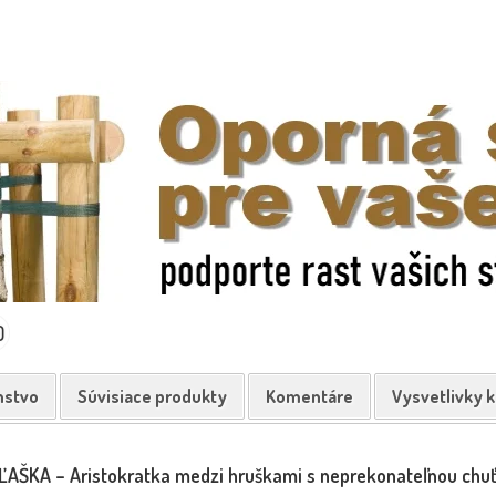
0
nstvo
Súvisiace produkty
Komentáre
Vysvetlivky 
AŠKA – Aristokratka medzi hruškami s neprekonateľnou chu