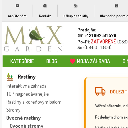
napíšte nám
Kontakt
Nákup na splátky
Obchodné podmie
Predajňa:
☎
+421 907 511 578
ZATVORENÉ
Po-Pi:
(08:0
So:
(08:00 - 13:00)
KATEGÓRIE
BLOG
MOJA ZÁHRADA
O 
Rastliny
Interaktívna záhrada
DÔLEŽIT
TOP najpredávanejšie
Rastliny s koreňovým balom
Vážení zákazníci, z 
Stromy
Posledným dňom exp
Ovocné rastliny
Ovocné stromy
Všetky objednávky p