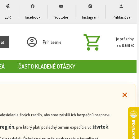
EUR
Facebook
Youtube
Instagram
Prihlásiť sa
je prázdny
dať
Prihlásenie
za 0.00 €
EÁ
ČASTO KLADENÉ OTÁZKY
ielania živých rastlín, aby sme zaistili ich bezpečnú prepravu.
región
štvrtok
, pre ktorý platí posledný termín expedície vo
.
ci pondelok. Ďakujeme za vaše pochopenie a trpezlivosť.