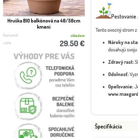
Pestovanie 
Hruška BIO balkónová na 40/50cm
BIO hruška TRIO - n
kmeni
Tento ovocný strom 
Dostupnosť:
Dostupnosť:
skladom
29.50 €
Nároky na sta
s DPH
s DPH
dosahujú svoju 
Zdravý rast:
St
Odolnosť:
Vyzn
Opeľovanie:
Je
www.maxgard
Špecifikácia