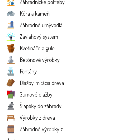
Záhradnícke potreby
Kôra a kameň
Záhradné umývadlá
Závlahový systém
Kvetináče a gule
Betónové výrobky
Fontány
Dlažby,Imitácia dreva
Gumové dlažby
Šlapáky do záhrady
Výrobky z dreva
Záhradné výrobky z