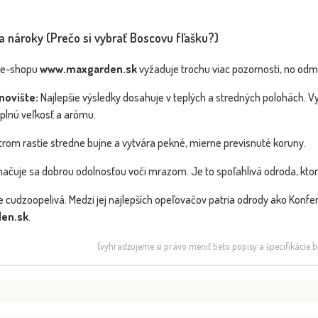
a nároky (Prečo si vybrať Boscovu fľašku?)
a 40cm kmeni
z e-shopu
www.maxgarden.sk
vyžaduje trochu viac pozornosti, no odm
Dostupnosť:
Dostupnosť:
skladom
skladom
37.70 €
61.10 €
novište:
Najlepšie výsledky dosahuje v teplých a stredných polohách. V
s DPH
s DPH
plnú veľkosť a arómu.
rom rastie stredne bujne a vytvára pekné, mierne previsnuté koruny.
ačuje sa dobrou odolnosťou voči mrazom. Je to spoľahlivá odroda, ktorá p
 cudzoopelivá. Medzi jej najlepších opeľovačov patria odrody ako Konfer
en.sk
.
(vyhradzujeme si právo meniť tieto popisy a špecifikácie