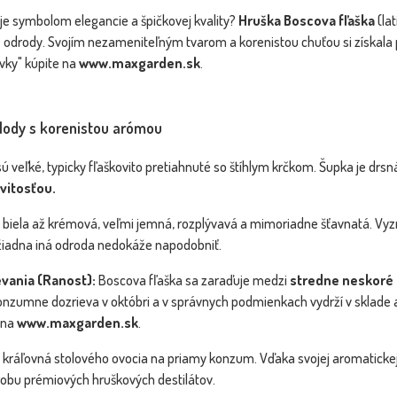
 je symbolom elegancie a špičkovej kvality?
Hruška Boscova fľaška
(la
 odrody. Svojím nezameniteľným tvarom a korenistou chuťou si získala 
vky" kúpite na
www.maxgarden.sk
.
lody s korenistou arómou
ú veľké, typicky fľaškovito pretiahnuté so štíhlym krčkom. Šupka je drs
vitosťou.
Hruška mini - Pyrus communis -
SLUŽB
NOVINKA
BOMBA
 biela až krémová, veľmi jemná, rozplývavá a mimoriadne šťavnatá. Vyzn
zakrslá odroda
žiadna iná odroda nedokáže napodobniť.
VIP FOTKA
vania (Ranost):
Boscova fľaška sa zaraďuje medzi
stredne neskoré 
Konzumne dozrieva v októbri a v správnych podmienkach vydrží v sklade 
u na
www.maxgarden.sk
.
 kráľovná stolového ovocia na priamy konzum. Vďaka svojej aromatickej 
obu prémiových hruškových destilátov.