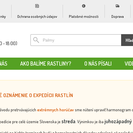
nky
Ochrana osobných údajov
Platobné možnosti
Doprava
Hľa
0 - 18:00)
NÁS
AKO BALÍME RASTLINY?
O NÁS PÍSALI
VID
É OZNÁMENIE O EXPEDÍCII RASTLÍN
dôvodu pretrvávajúcich
extrémnych horúčav
sme nútení upraviť harmonogram odos
streda
juhozápadný 
edície pre celé územie Slovenska je
. Výnimkou je iba
rijaté po týchto termínoch budú z bezpečnostných dôvodov odoslané až nasledujú