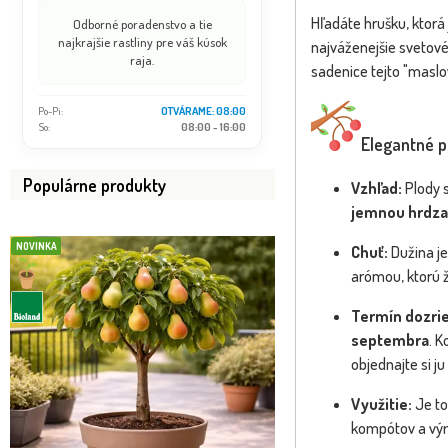
Hľadáte hrušku, ktorá
Odborné poradenstvo a tie
najkrajšie rastliny pre váš kúsok
najváženejšie svetové
raja.
sadenice tejto "maslo
Po-Pi:
OTVÁRAME: 08:00
So:
08:00 - 16:00
Elegantné p
Populárne produkty
Vzhľad:
Plody s
jemnou hrdza
NOVINKA
NOVINKA
Chuť:
Dužina je
arómou, ktorú 
Termín dozrie
septembra
. 
objednajte si j
Využitie:
Je to
kompótov a výr