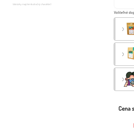
(obrázky majú len ilustračný charakter)
Voliteľné do
Cena 