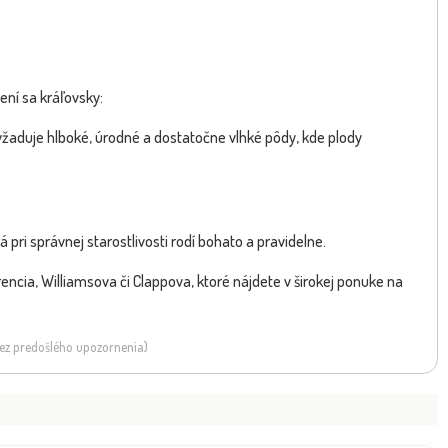
ení sa kráľovsky:
Dostupnosť:
skladom
sk
1.00 €
28.6
yžaduje hlboké, úrodné a dostatočne vlhké pôdy, kde plody
s DPH
ri správnej starostlivosti rodí bohato a pravidelne.
encia, Williamsova či Clappova, ktoré nájdete v širokej ponuke na
 bez predošlého upozornenia)