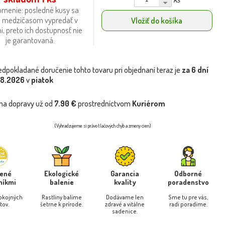
rnenie: posledné kusy sa
 medzičasom vypredať v
Vložiť do košíka
i, preto ich dostupnosť nie
je garantovaná.
edpokladané doručenie tohto tovaru pri objednaní teraz je
za 6 dní
.8.2026
v
piatok
na dopravy už od
7.90 €
prostredníctvom
Kuriérom
(Vyhradzujeme si právo tlačových chýb a zmeny cien)
rené
Ekologické
Garancia
Odborné
níkmi
balenie
kvality
poradenstvo
pokojných
Rastliny balíme
Dodávame len
Sme tu pre vás,
tov.
šetrne k prírode.
zdravé a vitálne
radi poradíme.
sadenice.