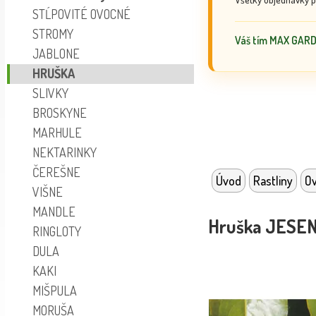
STĹPOVITÉ OVOCNÉ
STROMY
Váš tím MAX GAR
JABLONE
HRUŠKA
SLIVKY
BROSKYNE
MARHULE
NEKTARINKY
ČEREŠNE
Úvod
Rastliny
Ov
VIŠNE
MANDLE
Hruška JESENN
RINGLOTY
DULA
KAKI
MIŠPULA
MORUŠA