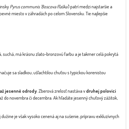
tinsky
Pyrus communis 'Boscova fľaška'
) patrí medzi najstaršie a
pevné miesto v záhradách po celom Slovensku. Tie najlepšie
ná, suchá, má krásnu zlato-bronzovú farbu a je takmer celá pokrytá
A REAL FOTO - Fotka pred
Hruška jesenná ZIMNÁ- Pyru
NOVINKA
ačuje sa sladkou, ušľachtilou chuťou s typickou korenistou
expedíciou
communis 'Lucasova'...
až jesenné odrody
. Zberová zrelosť nastáva v
druhej polovici
až do novembra či decembra. Ak hľadáte jesenný chuťový zážitok,
dužine je však vysoko cenená aj na sušenie, prípravu exkluzívnych