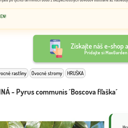
DEN!
Získajte náš e-shop a
Pridajte si MaxGarden
ocné rastliny
Ovocné stromy
HRUŠKA
Á - Pyrus communis ´Boscova fľaška´
Hru