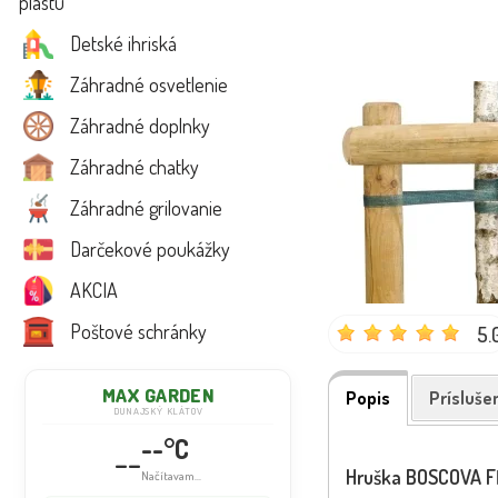
plastu
Detské ihriská
Záhradné osvetlenie
Záhradné doplnky
Záhradné chatky
Záhradné grilovanie
Darčekové poukážky
AKCIA
Poštové schránky
5.
MAX GARDEN
Popis
Prísluše
DUNAJSKÝ KLÁTOV
--°C
--
Hruška BOSCOVA FĽ
Načítavam...