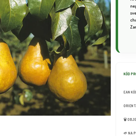
ne
sv
ch
Za
KÓD P
EAN KÓ
ORIEN
🗑️ OB
🌱 NA 