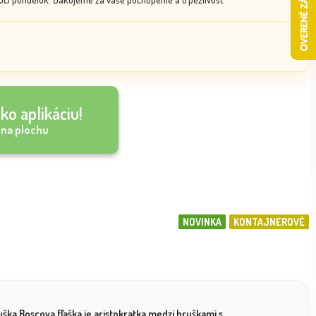
ko aplikáciu!
 na plochu
NOVINKA
KONTAJNEROVÉ
ška Boscova fľaška je aristokratka medzi hruškami s