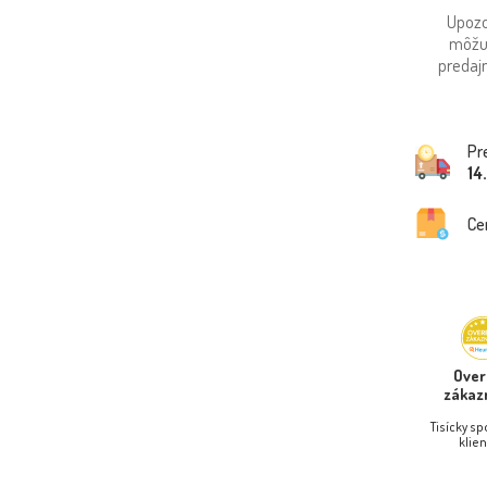
Upozo
môžu
predajn
Pr
14
Ce
Ove
zákaz
Tisícky s
klien