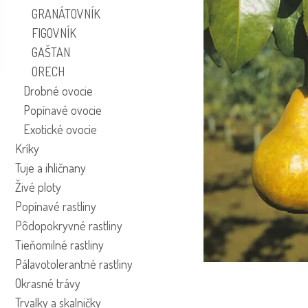
GRANÁTOVNÍK
FIGOVNÍK
GAŠTAN
ORECH
Drobné ovocie
Popínavé ovocie
Exotické ovocie
Kríky
Tuje a ihličnany
Živé ploty
Popínavé rastliny
Pôdopokryvné rastliny
Tieňomilné rastliny
Pálavotolerantné rastliny
Okrasné trávy
Trvalky a skalničky