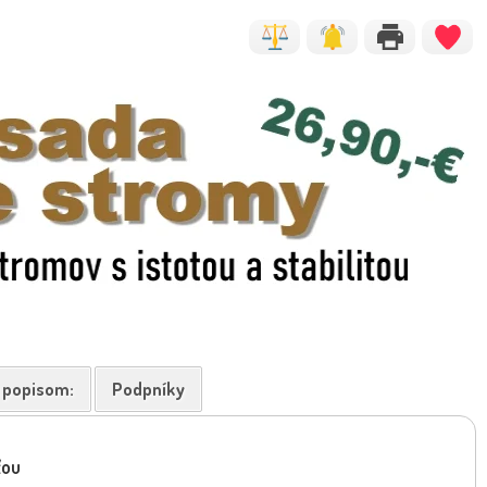
k popisom:
Podpníky
ťou