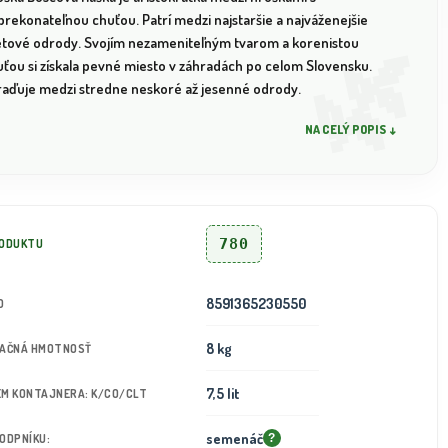
prekonateľnou chuťou. Patrí medzi najstaršie a najváženejšie
etové odrody. Svojím nezameniteľným tvarom a korenistou
uťou si získala pevné miesto v záhradách po celom Slovensku.
raďuje medzi stredne neskoré až jesenné odrody.
NA CELÝ POPIS ↓
780
RODUKTU
8591365230550
D
8 kg
TAČNÁ HMOTNOSŤ
7,5 lit
JEM KONTAJNERA: K/CO/CLT
semenáč
PODPNÍKU:
?