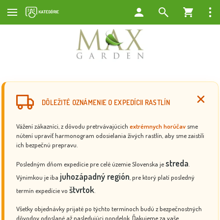
DÔLEŽITÉ OZNÁMENIE O EXPEDÍCII RASTLÍN
Vážení zákazníci, z dôvodu pretrvávajúcich
extrémnych horúčav
sme
nútení upraviť harmonogram odosielania živých rastlín, aby sme zaistili
ich bezpečnú prepravu.
streda
Posledným dňom expedície pre celé územie Slovenska je
.
juhozápadný región
Výnimkou je iba
, pre ktorý platí posledný
štvrtok
termín expedície vo
.
Všetky objednávky prijaté po týchto termínoch budú z bezpečnostných
dôvodov odoslané až nasledujúci pondelok. Ďakujeme za vaše