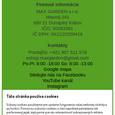
Firemné informácie
MAX GARDEN s.r.o.
Hlavná 241
930 21 Dunajský Klátov
IČO: 50283391
IČ DPH: SK2120259416
Kontakty
Predajňa: +421 907 511 578
eshop.maxgarden@gmail.com
Po-Pi: 8:00 -18:00 So: 8:00 -13:00
Google mapa
Sledujte nás na Facebooku
YouTube kanál
Instagram
Táto stránka používa cookies
Naše záhradné centrum
Súbory cookies používame pre správne fungovanie našej webovej stránky a
jej funkcií. Pomocou súborov cookies si tiež napríklad pamätáme váš
preferovaný jazyk, zvyšujeme pre vás relevantnosť zobrazovaných reklám,