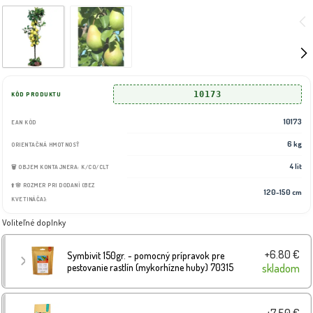
10173
KÓD PRODUKTU
10173
EAN KÓD
6 kg
ORIENTAČNÁ HMOTNOSŤ
4 lit
🗑️ OBJEM KONTAJNERA: K/CO/CLT
⬆️🌸 ROZMER PRI DODANÍ (BEZ
120-150 cm
KVETINÁČA):
Voliteľné doplnky
+6.80 €
Symbivit 150gr. - pomocný prípravok pre
pestovanie rastlín (mykorhízne huby) 70315
skladom
+7.50 €