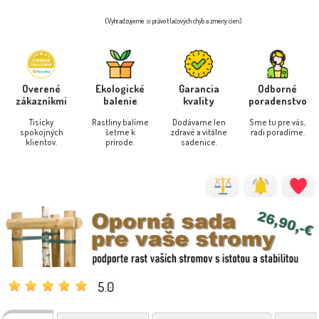
(Vyhradzujeme si právo tlačových chýb a zmeny cien)
Overené
Ekologické
Garancia
Odborné
zákazníkmi
balenie
kvality
poradenstvo
Tisícky
Rastliny balíme
Dodávame len
Sme tu pre vás,
spokojných
šetrne k
zdravé a vitálne
radi poradíme.
klientov.
prírode.
sadenice.
5.0