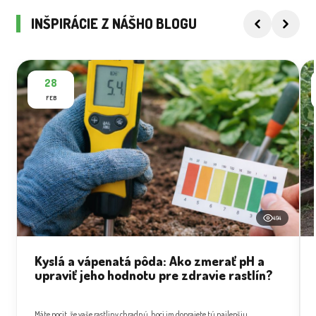
INŠPIRÁCIE Z NÁŠHO BLOGU
28
FEB
494
Kyslá a vápenatá pôda: Ako zmerať pH a
upraviť jeho hodnotu pre zdravie rastlín?
Máte pocit, že vaše rastliny chradnú, hoci im doprajete tú najlepšiu