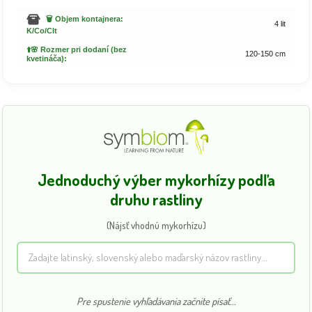
🗑️ Objem kontajnera:
4 lit
K/Co/Clt
⬆️🌸 Rozmer pri dodaní (bez
120-150 cm
kvetináča):
Jednoduchý výber mykorhízy podľa
druhu rastliny
(Nájsť vhodnú mykorhízu)
Pre spustenie vyhľadávania začnite písať...