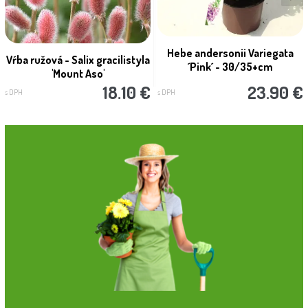
Hebe andersonii Variegata
Vŕba ružová - Salix gracilistyla
´Pink´ - 30/35+cm
'Mount Aso'
18.10 €
23.90 €
s DPH
s DPH