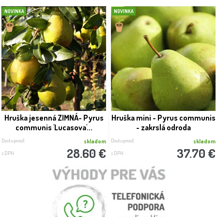
NOVINKA
NOVINKA
Hruška jesenná ZIMNÁ- Pyrus
Hruška mini - Pyrus communis
communis 'Lucasova'...
- zakrslá odroda
Dostupnosť:
Dostupnosť:
skladom
skladom
28.60 €
37.70 €
s DPH
s DPH