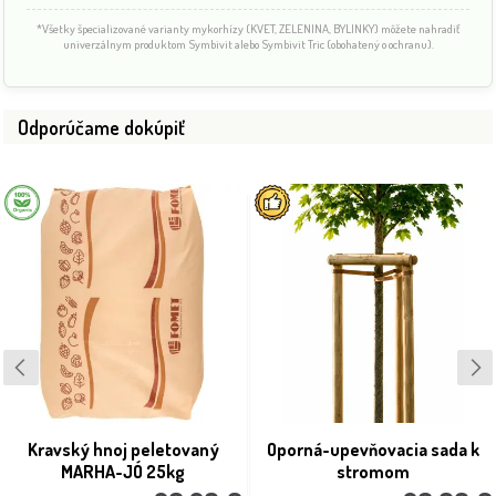
*Všetky špecializované varianty mykorhízy (KVET, ZELENINA, BYLINKY) môžete nahradiť
univerzálnym produktom Symbivit alebo Symbivit Tric (obohatený o ochranu).
Odporúčame dokúpiť
Kravský hnoj peletovaný
Oporná-upevňovacia sada k
MARHA-JÓ 25kg
stromom