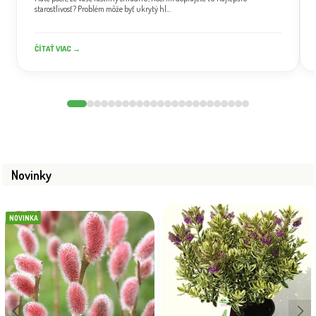
starostlivosť? Problém môže byť ukrytý hl...
ČÍTAŤ VIAC →
Novinky
NOVINKA