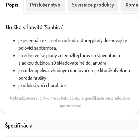
Popis
Príslušenstvo
Súvisiace produkty
Komen
Hruška stĺpovitá ´Saphira´
je jesenná, rezistentná odroda, ktorej plody dozrievajú v
polovici septembra.
stredne veľké plody zelenožltej farby so šťavnatou a
sladkou dužinou sú skladovateľné do januára
je cudzoopelivá, vhodným opeľovačom je ktorákoľvek iná
odroda hrušky
je odolná voči chorobám.
(vyhradzujeme si právo meniť tieto popisy a špecifikácie bez predošlého
upozornenia)
Špecifikácia