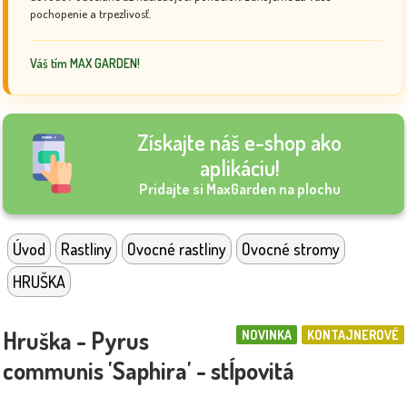
pochopenie a trpezlivosť.
Váš tím MAX GARDEN!
Získajte náš e-shop ako
aplikáciu!
Pridajte si MaxGarden na plochu
Úvod
Rastliny
Ovocné rastliny
Ovocné stromy
HRUŠKA
Hruška - Pyrus
NOVINKA
KONTAJNEROVÉ
communis 'Saphira' - stĺpovitá