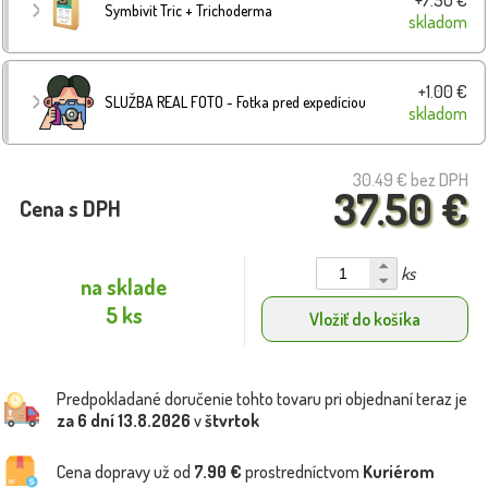
Symbivit Tric + Trichoderma
skladom
+1.00 €
SLUŽBA REAL FOTO - Fotka pred expedíciou
skladom
30.49 €
bez DPH
37.50 €
Cena s DPH
ks
na sklade
5 ks
Vložiť do košíka
Predpokladané doručenie tohto tovaru pri objednaní teraz je
za 6 dní
13.8.2026
v
štvrtok
Cena dopravy už od
7.90 €
prostredníctvom
Kuriérom