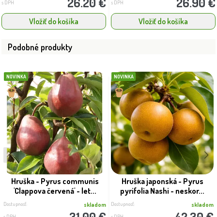
26.20 €
26.90 €
s DPH
s DPH
Vložiť do košíka
Vložiť do košíka
Podobné produkty
NOVINKA
NOVINKA
Hruška - Pyrus communis
Hruška japonská - Pyrus
'Clappova červená' - let...
pyrifolia Nashi - neskor...
Dostupnosť:
Dostupnosť:
skladom
skladom
31.00 €
42.30 €
s DPH
s DPH