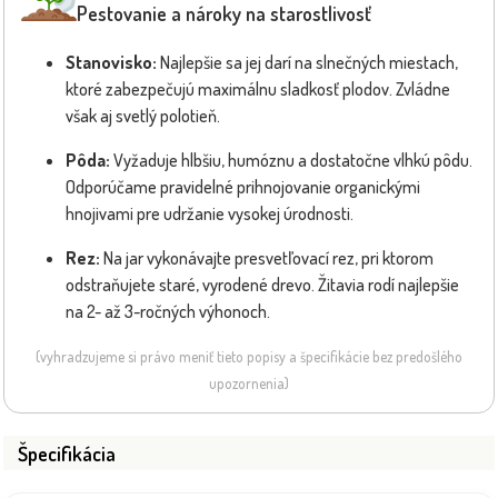
Pestovanie a nároky na starostlivosť
Stanovisko:
Najlepšie sa jej darí na slnečných miestach,
ktoré zabezpečujú maximálnu sladkosť plodov. Zvládne
však aj svetlý polotieň.
Pôda:
Vyžaduje hlbšiu, humóznu a dostatočne vlhkú pôdu.
Odporúčame pravidelné prihnojovanie organickými
hnojivami pre udržanie vysokej úrodnosti.
Rez:
Na jar vykonávajte presvetľovací rez, pri ktorom
odstraňujete staré, vyrodené drevo. Žitavia rodí najlepšie
na 2- až 3-ročných výhonoch.
(vyhradzujeme si právo meniť tieto popisy a špecifikácie bez predošlého
upozornenia)
Špecifikácia