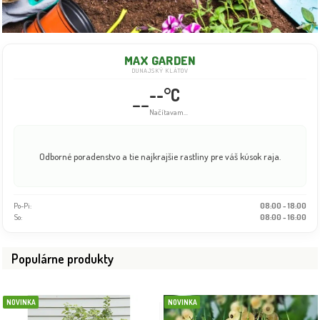
MAX GARDEN
DUNAJSKÝ KLÁTOV
--°C
--
Načítavam...
Odborné poradenstvo a tie najkrajšie rastliny pre váš kúsok raja.
Po-Pi:
08:00 - 18:00
So:
08:00 - 16:00
Populárne produkty
NOVINKA
NOVINKA