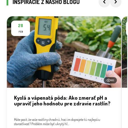
INŠPIRÁCIE Z NÁŠHO BLOGU
28
FEB
502
Kyslá a vápenatá pôda: Ako zmerať pH a
upraviť jeho hodnotu pre zdravie rastlín?
Máte pocit, že vaše rastliny chradnú, hoci im doprajete tú najlepšiu
starostlivosť? Problém môže byť ukrytý hl...