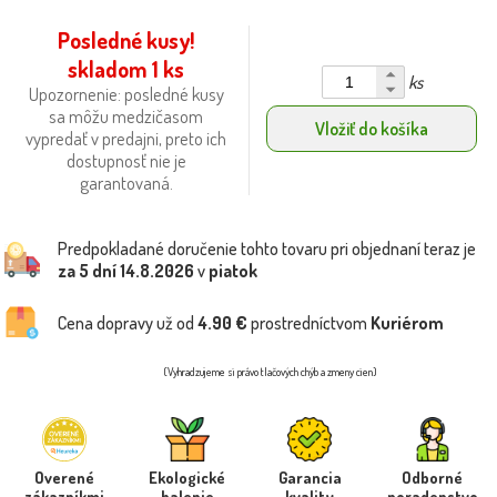
Posledné kusy!
skladom 1 ks
ks
Upozornenie: posledné kusy
sa môžu medzičasom
Vložiť do košíka
vypredať v predajni, preto ich
dostupnosť nie je
garantovaná.
Predpokladané doručenie tohto tovaru pri objednaní teraz je
za 5 dní
14.8.2026
v
piatok
Cena dopravy už od
4.90 €
prostredníctvom
Kuriérom
(Vyhradzujeme si právo tlačových chýb a zmeny cien)
Overené
Ekologické
Garancia
Odborné
zákazníkmi
balenie
kvality
poradenstvo