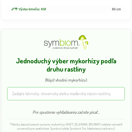
📏🌴 Výska kmeňa: KM
60 cm
Jednoduchý výber mykorhízy podľa
druhu rastliny
(Nájsť vhodnú mykorhízu)
Pre spustenie vyhľadávania začnite písať...
*Všetky špecializované varianty mykorhízy (KVET, ZELENINA, BYLINKY) môžete nahradiť
univerzálnym produktom Symbivit alebo Symbivit Tric (obohatený o ochranu).