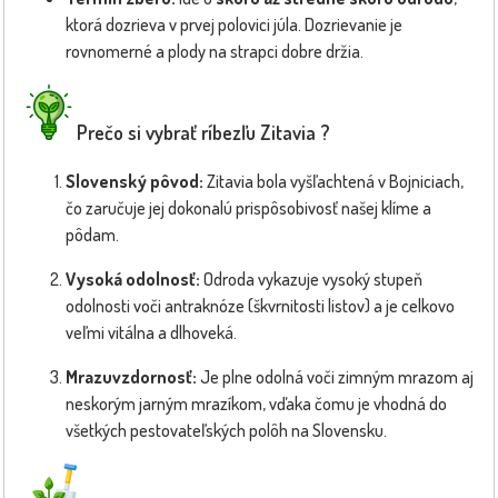
ktorá dozrieva v prvej polovici júla. Dozrievanie je
rovnomerné a plody na strapci dobre držia.
Prečo si vybrať ríbezľu Zitavia ?
Slovenský pôvod:
Zitavia bola vyšľachtená v Bojniciach,
čo zaručuje jej dokonalú prispôsobivosť našej klíme a
pôdam.
Vysoká odolnosť:
Odroda vykazuje vysoký stupeň
odolnosti voči antraknóze (škvrnitosti listov) a je celkovo
veľmi vitálna a dlhoveká.
Mrazuvzdornosť:
Je plne odolná voči zimným mrazom aj
neskorým jarným mrazíkom, vďaka čomu je vhodná do
všetkých pestovateľských polôh na Slovensku.