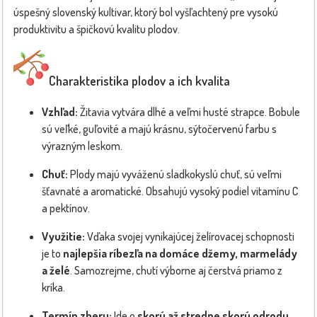
úspešný slovenský kultivar, ktorý bol vyšľachtený pre vysokú
produktivitu a špičkovú kvalitu plodov.
Charakteristika plodov a ich kvalita
Vzhľad:
Žitavia vytvára dlhé a veľmi husté strapce. Bobule
sú veľké, guľovité a majú krásnu, sýtočervenú farbu s
výrazným leskom.
Chuť:
Plody majú vyváženú sladkokyslú chuť, sú veľmi
šťavnaté a aromatické. Obsahujú vysoký podiel vitamínu C
a pektínov.
Využitie:
Vďaka svojej vynikajúcej želírovacej schopnosti
je to
najlepšia ríbezľa na domáce džemy, marmelády
a želé
. Samozrejme, chutí výborne aj čerstvá priamo z
kríka.
Termín zberu:
Ide o
skorú až stredne skorú odrodu
,