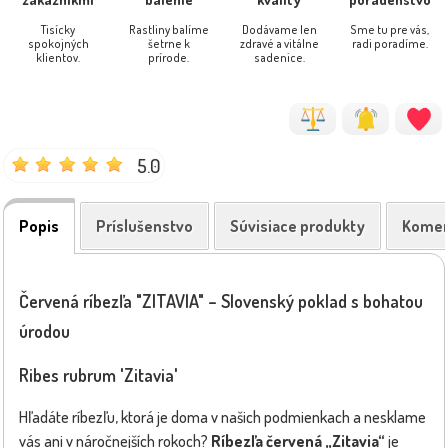
Tisícky
Rastliny balíme
Dodávame len
Sme tu pre vás,
spokojných
šetrne k
zdravé a vitálne
radi poradíme.
klientov.
prírode.
sadenice.
5.0
Popis
Príslušenstvo
Súvisiace produkty
Komen
Červená ríbezľa "ZITAVIA" – Slovenský poklad s bohatou
úrodou
Ribes rubrum 'Zitavia'
Hľadáte ríbezľu, ktorá je doma v našich podmienkach a nesklame
vás ani v náročnejších rokoch?
Ríbezľa červená „
Z
itavia“
je