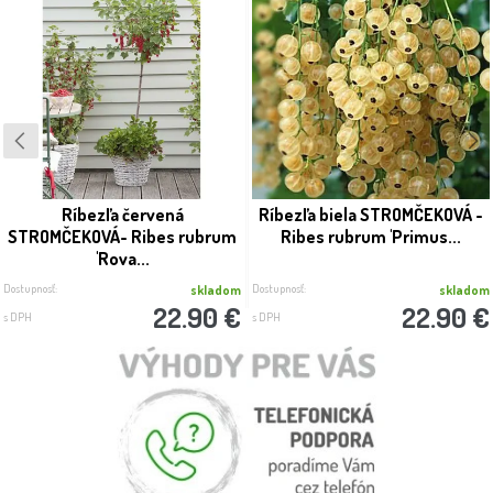
Ríbezľa červená
Ríbezľa biela STROMČEKOVÁ -
STROMČEKOVÁ- Ribes rubrum
Ribes rubrum 'Primus...
'Rova...
Dostupnosť:
Dostupnosť:
skladom
skladom
22.90 €
22.90 €
s DPH
s DPH