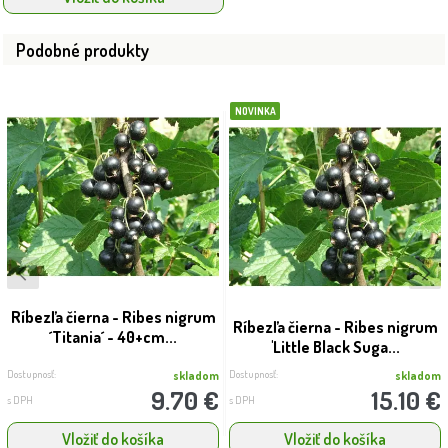
Podobné produkty
NOVINKA
Ríbezľa čierna - Ribes nigrum
Ríbezľa čierna - Ribes nigrum
´Titania´ - 40+cm...
'Little Black Suga...
Dostupnosť:
Dostupnosť:
skladom
skladom
9.70 €
15.10 €
s DPH
s DPH
Vložiť do košíka
Vložiť do košíka