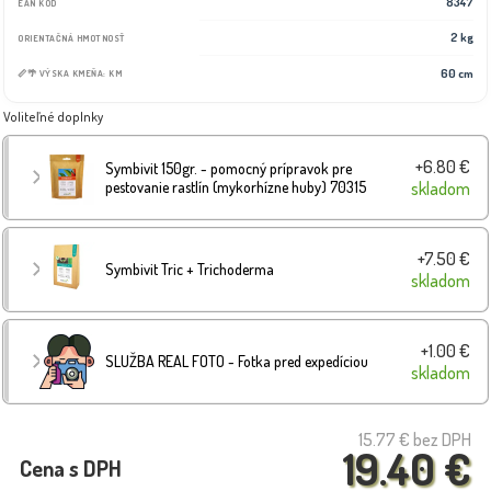
8347
EAN KÓD
2 kg
ORIENTAČNÁ HMOTNOSŤ
60 cm
📏🌴 VÝSKA KMEŇA: KM
Voliteľné doplnky
+6.80 €
Symbivit 150gr. - pomocný prípravok pre
pestovanie rastlín (mykorhízne huby) 70315
skladom
+7.50 €
Symbivit Tric + Trichoderma
skladom
+1.00 €
SLUŽBA REAL FOTO - Fotka pred expedíciou
skladom
15.77 €
bez DPH
19.40 €
Cena s DPH