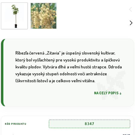
Ríbezľa červená „Zitavia“ je úspešný slovenský kultivar,
ktorý bol vyšľachtený pre vysokú produktivitu a špičkovú
kvalitu plodov. Vytvára dlhé a veľmi husté strapce. Odroda
vykazuje vysoký stupeň odolnosti voči antraknóze
(škvrnitosti listov) a je celkovo veľmi vitálna.
NA CELÝ POPIS ↓
8347
KÓD PRODUKTU