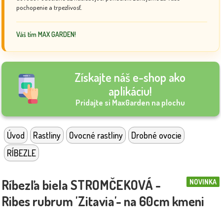
pochopenie a trpezlivosť.
Váš tím MAX GARDEN!
Získajte náš e-shop ako
aplikáciu!
Pridajte si MaxGarden na plochu
Úvod
Rastliny
Ovocné rastliny
Drobné ovocie
RÍBEZLE
Ríbezľa biela STROMČEKOVÁ -
NOVINKA
Ribes rubrum 'Zitavia'- na 60cm kmeni