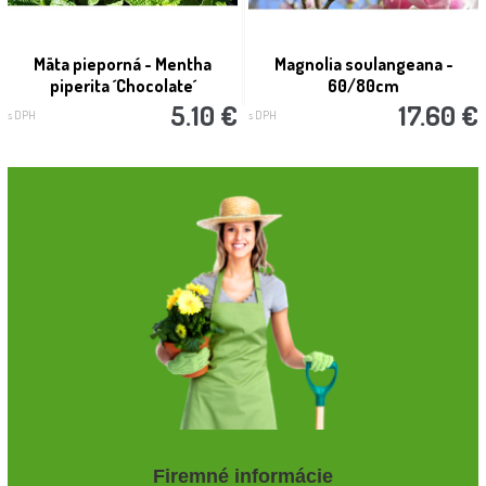
Mäta pieporná - Mentha
Magnolia soulangeana -
piperita ´Chocolate´
60/80cm
5.10 €
17.60 €
s DPH
s DPH
Firemné informácie