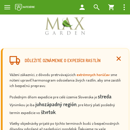
DÔLEŽITÉ OZNÁMENIE O EXPEDÍCII RASTLÍN
Vážení zákazníci, z dôvodu pretrvávajúcich
extrémnych horúčav
sme
nútení upraviť harmonogram odosielania živých rastlín, aby sme zaistili
ich bezpečnú prepravu.
streda
Posledným dňom expedície pre celé územie Slovenska je
.
juhozápadný región
Výnimkou je iba
, pre ktorý platí posledný
štvrtok
termín expedície vo
.
Všetky objednávky prijaté po týchto termínoch budú z bezpečnostných
dôvodov odoslané až nasledujúci pondelok. Ďakujeme za vaše