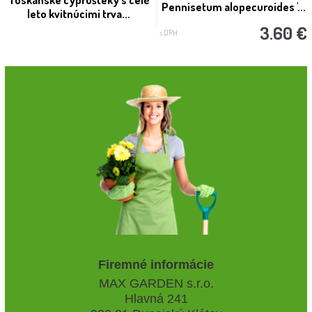
Toskánske cyprušteky s celé
Pennisetum alopecuroides '...
leto kvitnúcimi trva...
3.60 €
s DPH
Firemné informácie
MAX GARDEN s.r.o.
Hlavná 241