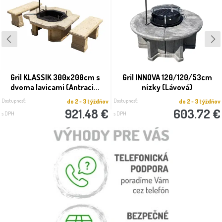
Gril KLASSIK 300x200cm s
Gril INNOVA 120/120/53cm
dvoma lavicami (Antraci...
nízky (Lávová)
Dostupnosť:
Dostupnosť:
do 2 - 3 týždňov
do 2 - 3 týždňov
921.48 €
603.72 €
s DPH
s DPH