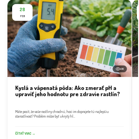
28
FEB
496
Kyslá a vápenatá pôda: Ako zmerať pH a
upraviť jeho hodnotu pre zdravie rastlín?
Máte pocit, že vaše rastliny chradnú, hoci im doprajete tú najlepšiu
starostlivosť? Problém môže byť ukrytý hl...
ČÍTAŤ VIAC →