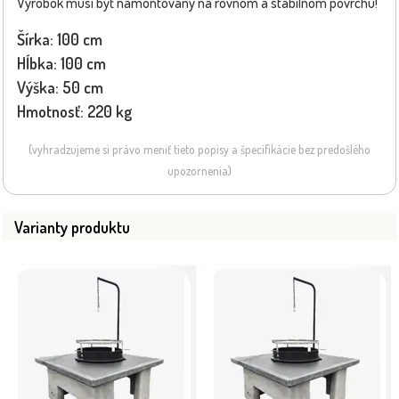
Výrobok musí byť namontovaný na rovnom a stabilnom povrchu!
Šírka: 100 cm
Hĺbka: 100 cm
Výška: 50 cm
Hmotnosť: 220 kg
(vyhradzujeme si právo meniť tieto popisy a špecifikácie bez predošlého
upozornenia)
Varianty produktu