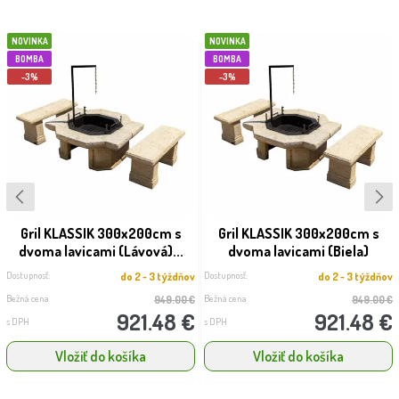
NOVINKA
NOVINKA
BOMBA
BOMBA
-3%
-3%
Gril KLASSIK 300x200cm s
Gril KLASSIK 300x200cm s
dvoma lavicami (Lávová)...
dvoma lavicami (Biela)
Dostupnosť:
Dostupnosť:
do 2 - 3 týždňov
do 2 - 3 týždňov
Bežná cena
Bežná cena
949.00 €
949.00 €
921.48 €
921.48 €
s DPH
s DPH
Vložiť do košíka
Vložiť do košíka