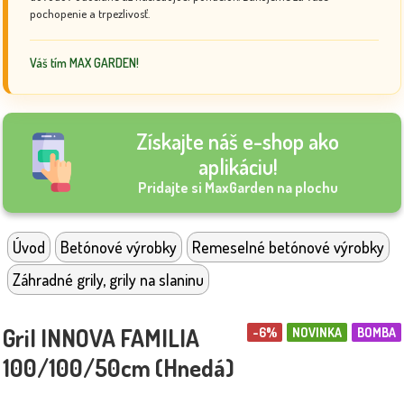
pochopenie a trpezlivosť.
Váš tím MAX GARDEN!
Získajte náš e-shop ako
aplikáciu!
Pridajte si MaxGarden na plochu
Úvod
Betónové výrobky
Remeselné betónové výrobky
Záhradné grily, grily na slaninu
Gril INNOVA FAMILIA
-6%
NOVINKA
BOMBA
100/100/50cm (Hnedá)