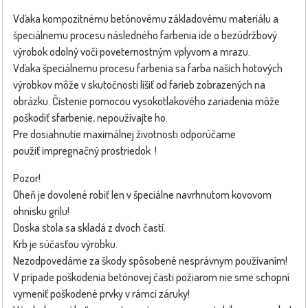
Vďaka kompozitnému betónovému základovému materiálu a
špeciálnemu procesu následného farbenia ide o bezúdržbový
výrobok odolný voči poveternostným vplyvom a mrazu.
Vďaka špeciálnemu procesu farbenia sa farba našich hotových
výrobkov môže v skutočnosti líšiť od farieb zobrazených na
obrázku. Čistenie pomocou vysokotlakového zariadenia môže
poškodiť sfarbenie, nepoužívajte ho.
Pre dosiahnutie maximálnej životnosti odporúčame
použiť impregnačný prostriedok !
Pozor!
Oheň je dovolené robiť len v špeciálne navrhnutom kovovom
ohnisku grilu!
Doska stola sa skladá z dvoch častí.
Krb je súčasťou výrobku.
Nezodpovedáme za škody spôsobené nesprávnym používaním!
V prípade poškodenia betónovej časti požiarom nie sme schopní
vymeniť poškodené prvky v rámci záruky!