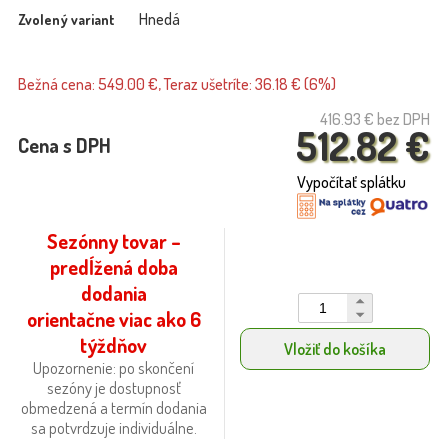
Hnedá
Zvolený variant
Bežná cena: 549.00 €, Teraz ušetríte: 36.18 € (6%)
416.93 €
bez DPH
512.82 €
Cena s DPH
Vypočítať splátku
Sezónny tovar –
predĺžená doba
dodania
orientačne viac ako 6
týždňov
Vložiť do košíka
Upozornenie: po skončení
sezóny je dostupnosť
obmedzená a termín dodania
sa potvrdzuje individuálne.