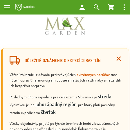
DÔLEŽITÉ OZNÁMENIE O EXPEDÍCII RASTLÍN
Vážení zákazníci, z dôvodu pretrvávajúcich
extrémnych horúčav
sme
nútení upraviť harmonogram odosielania živých rastlín, aby sme zaistili
ich bezpečnú prepravu.
streda
Posledným dňom expedície pre celé územie Slovenska je
.
juhozápadný región
Výnimkou je iba
, pre ktorý platí posledný
štvrtok
termín expedície vo
.
Všetky objednávky prijaté po týchto termínoch budú z bezpečnostných
dôvodov odoslané až nasledujúci pondelok. Ďakujeme za vaše