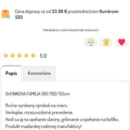
Cena dopravy už od
33.90 €
prostredníctvom
Kuriérom
SDS
(Vyhradzujeme si právo tlačových chýb a zmeny cien)
5.0
Popis
Komentáre
Gril INNOVA FAMILIA 100/100/50cm
Ručne vyrobený výrobok na mieru.
Vonkajšie, mrazuvzdorné prevedenie.
Hodí sa aj na opekanie slaniny, grilovanie a opekanie na kotlíku.
Produkt maďarskej rodinnej manufaktúry!