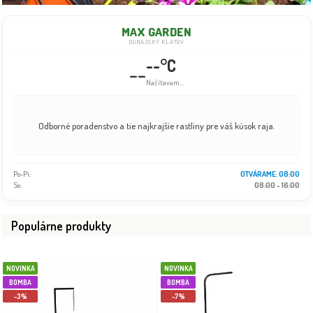
MAX GARDEN
DUNAJSKÝ KLÁTOV
--°C
--
Načítavam...
Odborné poradenstvo a tie najkrajšie rastliny pre váš kúsok raja.
Po-Pi:
08:00 - 18:00
So:
08:00 - 16:00
Populárne produkty
NOVINKA
NOVINKA
BOMBA
BOMBA
-3%
-7%