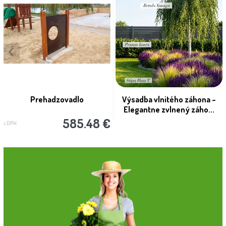
Prehadzovadlo
Výsadba vlnitého záhona –
Elegantne zvlnený záho...
585.48 €
s DPH