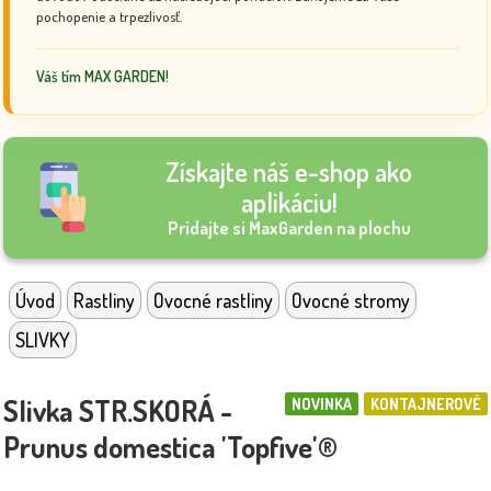
pochopenie a trpezlivosť.
Váš tím MAX GARDEN!
Získajte náš e-shop ako
aplikáciu!
Pridajte si MaxGarden na plochu
Úvod
Rastliny
Ovocné rastliny
Ovocné stromy
SLIVKY
Slivka STR.SKORÁ -
NOVINKA
KONTAJNEROVÉ
Prunus domestica 'Topfive'®