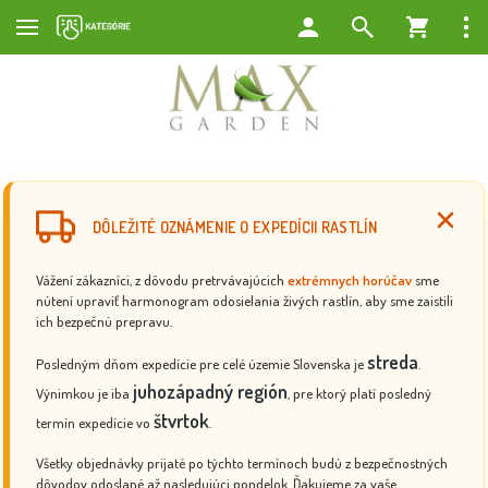
DÔLEŽITÉ OZNÁMENIE O EXPEDÍCII RASTLÍN
Vážení zákazníci, z dôvodu pretrvávajúcich
extrémnych horúčav
sme
nútení upraviť harmonogram odosielania živých rastlín, aby sme zaistili
ich bezpečnú prepravu.
streda
Posledným dňom expedície pre celé územie Slovenska je
.
juhozápadný región
Výnimkou je iba
, pre ktorý platí posledný
štvrtok
termín expedície vo
.
Všetky objednávky prijaté po týchto termínoch budú z bezpečnostných
dôvodov odoslané až nasledujúci pondelok. Ďakujeme za vaše