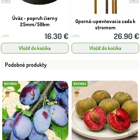
Úväz - popruh čierny
Oporná-upevňovacia sada k
25mm/50bm
stromom
16.30 €
26.90 €
s DPH
s DPH
Vložiť do košíka
Vložiť do košíka
Podobné produkty
NOVINKA
NOVINKA