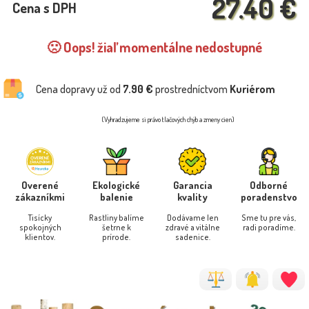
27.40 €
Cena s DPH
🙁 Oops! žiaľ momentálne nedostupné
Cena dopravy už od
7.90 €
prostredníctvom
Kuriérom
(Vyhradzujeme si právo tlačových chýb a zmeny cien)
Overené
Ekologické
Garancia
Odborné
zákazníkmi
balenie
kvality
poradenstvo
Tisícky
Rastliny balíme
Dodávame len
Sme tu pre vás,
spokojných
šetrne k
zdravé a vitálne
radi poradíme.
klientov.
prírode.
sadenice.