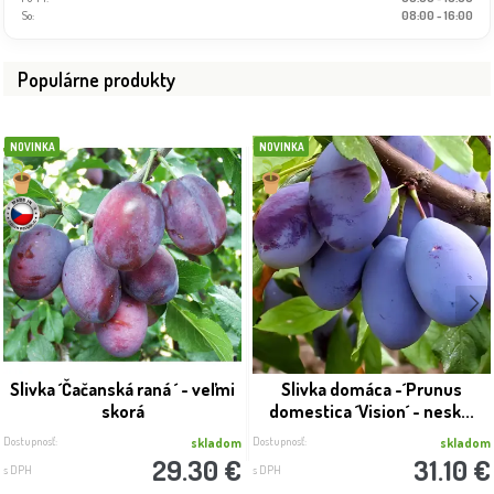
So:
08:00 - 16:00
Populárne produkty
NOVINKA
NOVINKA
Slivka ´Čačanská raná ´ - veľmi
Slivka domáca -´Prunus
skorá
domestica ´Vision´ - nesk...
Dostupnosť:
Dostupnosť:
skladom
skladom
29.30 €
31.10 €
s DPH
s DPH