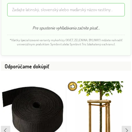
Pre spustenie vyhľadávania začnite písať...
*Všetky špecializované varianty mykorhízy (KVET, ZELENINA, BYLINKY) môžete nahradiť
univerzálnym produktom Symbivit alebo Symbivit Tric (obohatený o ochranu).
Odporúčame dokúpiť