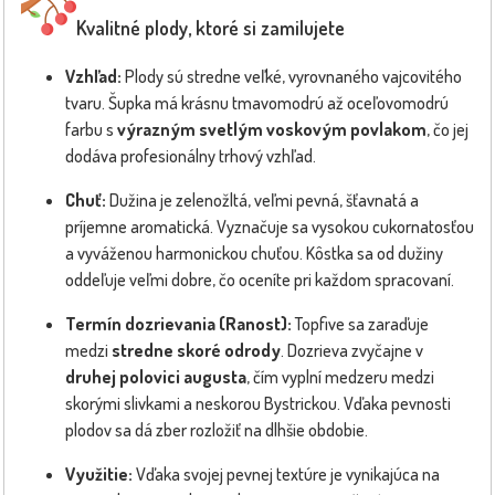
Kvalitné plody, ktoré si zamilujete
Vzhľad:
Plody sú stredne veľké, vyrovnaného vajcovitého
tvaru. Šupka má krásnu tmavomodrú až oceľovomodrú
farbu s
výrazným svetlým voskovým povlakom
, čo jej
dodáva profesionálny trhový vzhľad.
Chuť:
Dužina je zelenožltá, veľmi pevná, šťavnatá a
príjemne aromatická. Vyznačuje sa vysokou cukornatosťou
a vyváženou harmonickou chuťou. Kôstka sa od dužiny
oddeľuje veľmi dobre, čo oceníte pri každom spracovaní.
Termín dozrievania (Ranost):
Topfive sa zaraďuje
medzi
stredne skoré odrody
. Dozrieva zvyčajne v
druhej polovici augusta
, čím vyplní medzeru medzi
skorými slivkami a neskorou Bystrickou. Vďaka pevnosti
plodov sa dá zber rozložiť na dlhšie obdobie.
Využitie:
Vďaka svojej pevnej textúre je vynikajúca na