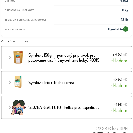
6302
EAN KÓD
8 kg
ORIENTAČNÁ HMOTNOSŤ
7,5 lit
🗑️ OBJEM KONTAJNERA: K/CO/CLT
Myrobalán
?
🌱 NA PODPNÍKU:
Voliteľné doplnky
+6.80 €
Symbivit 150gr. - pomocný prípravok pre
pestovanie rastlín (mykorhízne huby) 70315
skladom
+7.50 €
Symbivit Tric + Trichoderma
skladom
+1.00 €
SLUŽBA REAL FOTO - Fotka pred expedíciou
skladom
22.28 €
bez DPH