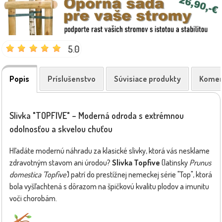
5.0
Popis
Príslušenstvo
Súvisiace produkty
Komen
Slivka "TOPFIVE" – Moderná odroda s extrémnou
odolnosťou a skvelou chuťou
Hľadáte modernú náhradu za klasické slivky, ktorá vás nesklame
zdravotným stavom ani úrodou?
Slivka Topfive
(latinsky
Prunus
domestica 'Topfive'
) patrí do prestížnej nemeckej série "Top", ktorá
bola vyšľachtená s dôrazom na špičkovú kvalitu plodov a imunitu
voči chorobám.