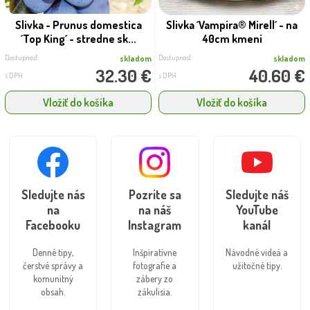
Slivka - Prunus domestica
Slivka ´Vampira® Mirell´ - na
´Top King´ - stredne sk...
40cm kmeni
Dostupnosť:
Dostupnosť:
skladom
skladom
32.30 €
40.60 €
s DPH
s DPH
Vložiť do košíka
Vložiť do košíka
Sledujte nás
Pozrite sa
Sledujte náš
na
na náš
YouTube
Facebooku
Instagram
kanál
Denné tipy,
Inšpiratívne
Návodné videá a
čerstvé správy a
fotografie a
užitočné tipy.
komunitný
zábery zo
obsah.
zákulisia.