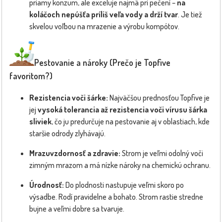
priamy konzum, ale exceluje najmä pri pečení –
na
koláčoch nepúšťa príliš veľa vody a drží tvar
. Je tiež
skvelou voľbou na mrazenie a výrobu kompótov.
Pestovanie a nároky (Prečo je Topfive
favoritom?)
Rezistencia voči šárke:
Najväčšou prednosťou Topfive je
jej
vysoká tolerancia až rezistencia voči vírusu šárka
sliviek
, čo ju predurčuje na pestovanie aj v oblastiach, kde
staršie odrody zlyhávajú.
Mrazuvzdornosť a zdravie:
Strom je veľmi odolný voči
zimným mrazom a má nízke nároky na chemickú ochranu.
Úrodnosť:
Do plodnosti nastupuje veľmi skoro po
výsadbe. Rodí pravidelne a bohato. Strom rastie stredne
bujne a veľmi dobre sa tvaruje.