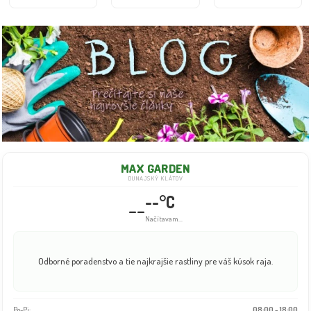
MAX GARDEN
DUNAJSKÝ KLÁTOV
--°C
--
Info dočasne nedostupné
Odborné poradenstvo a tie najkrajšie rastliny pre váš kúsok raja.
Po-Pi:
08:00 - 18:00