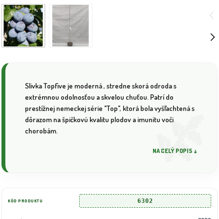
Slivka Topfive je moderná , stredne skorá odroda s
extrémnou odolnosťou a skvelou chuťou. Patrí do
prestížnej nemeckej série "Top", ktorá bola vyšľachtená s
dôrazom na špičkovú kvalitu plodov a imunitu voči
chorobám.
NA CELÝ POPIS ↓
6302
KÓD PRODUKTU