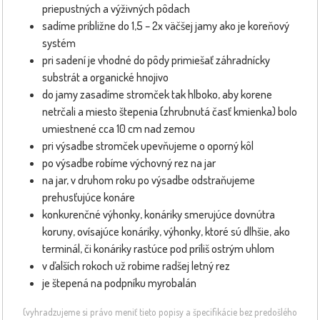
priepustných a výživných pôdach
sadíme približne do 1,5 – 2x väčšej jamy ako je koreňový
systém
pri sadení je vhodné do pôdy primiešať záhradnícky
substrát a organické hnojivo
do jamy zasadíme stromček tak hlboko, aby korene
netrčali a miesto štepenia (zhrubnutá časť kmienka) bolo
umiestnené cca 10 cm nad zemou
pri výsadbe stromček upevňujeme o oporný kôl
po výsadbe robíme výchovný rez na jar
na jar, v druhom roku po výsadbe odstraňujeme
prehusťujúce konáre
konkurenčné výhonky, konáriky smerujúce dovnútra
koruny, ovísajúce konáriky, výhonky, ktoré sú dlhšie, ako
terminál, či konáriky rastúce pod príliš ostrým uhlom
v ďalších rokoch už robime radšej letný rez
je štepená na podpníku myrobalán
(vyhradzujeme si právo meniť tieto popisy a špecifikácie bez predošlého