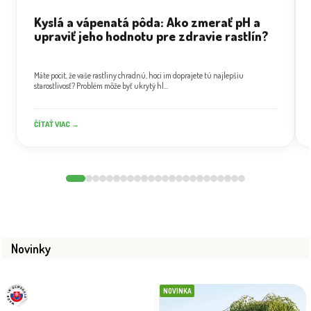
Kyslá a vápenatá pôda: Ako zmerať pH a
upraviť jeho hodnotu pre zdravie rastlín?
Máte pocit, že vaše rastliny chradnú, hoci im doprajete tú najlepšiu
starostlivosť? Problém môže byť ukrytý hl...
ČÍTAŤ VIAC →
Novinky
NOVINKA