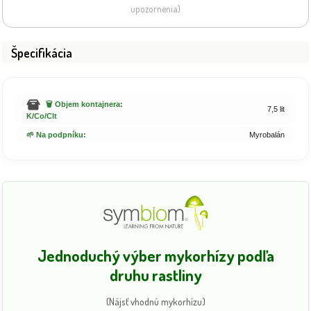
upozornenia)
Špecifikácia
🗑️ Objem kontajnera:
7,5 lit
K/Co/Clt
🌱 Na podpníku:
Myrobalán
Jednoduchý výber mykorhízy podľa
druhu rastliny
(Nájsť vhodnú mykorhízu)