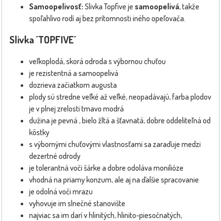
Samoopelivosť:
Slivka Topfive je
samoopelivá
, takže
spoľahlivo rodí aj bez prítomnosti iného opeľovača.
Slivka ´TOPFIVE´
veľkoplodá, skorá odroda s výbornou chuťou
je rezistentná a samoopelivá
dozrieva začiatkom augusta
plody sú stredne veľké až veľké, neopadávajú, farba plodov
je v plnej zrelosti tmavo modrá
dužina je pevná , bielo žltá a šťavnatá, dobre oddeliteľná od
kôstky
s výbornými chuťovými vlastnosťami sa zaraďuje medzi
dezertné odrody
je tolerantná voči šárke a dobre odoláva monilióze
vhodná na priamy konzum, ale aj na ďalšie spracovanie
je odolná voči mrazu
vyhovuje im slnečné stanovište
najviac sa im darí v hlinitých, hlinito-piesočnatých,