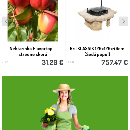
Nektarinka 'Flavortop' -
Gril KLASSIK 120x120x46cm
stredne skorá
(Šedá popol)
31.20 €
757.47 €
s DPH
s DPH