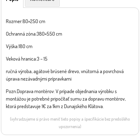
Rozmer:80×250 cm
Ochranná zóna:380×550 cm
Výška:180 cm
Veková hranica:3 – 15
ručná výroba, agátové brúsené drevo, vnútorná a povrchová
úprava nezávadnými prípravkami
Pozn.Doprava montérov: V prípade objednania výrobku s
montážou je potrebné pripočítať sumu za dopravu montérov,
ktorá predstavuje 1€ za 1km z Dunajského Klátova.
(vyhradzujeme si právo meniť tieto popisy a špecifikácie bez predošlého
upozornenia)