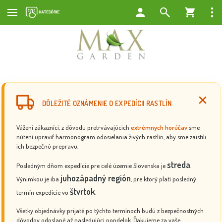
DÔLEŽITÉ OZNÁMENIE O EXPEDÍCII RASTLÍN
Vážení zákazníci, z dôvodu pretrvávajúcich
extrémnych horúčav
sme
nútení upraviť harmonogram odosielania živých rastlín, aby sme zaistili
ich bezpečnú prepravu.
streda
Posledným dňom expedície pre celé územie Slovenska je
.
juhozápadný región
Výnimkou je iba
, pre ktorý platí posledný
štvrtok
termín expedície vo
.
Všetky objednávky prijaté po týchto termínoch budú z bezpečnostných
dôvodov odoslané až nasledujúci pondelok. Ďakujeme za vaše