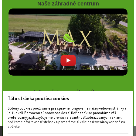
Naše záhradné centrum
Informácie pre zákazníkov
Táto stránka používa cookies
Blog
Obchodné podmienky
Súbory cookies používame pre správne fungovanie našej webovej stránky a
Ochrana osobných údajov
jej funkcií. Pomocou súborov cookies si tiež napríklad pamätáme váš
preferovaný jazyk, zvyšujeme pre vás relevantnosť zobrazovaných reklám,
Platobné možnosti
počítame návštevnosť stránok a pamätáme si vaše nastavenia vykonané na
Cenník dopravy
stránke.
Táto stránka používa súbory cookies, ktoré nám