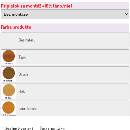
Príplatok za montáž +10% (áno/nie)
Farba produktu
Bez náteru
Teak
Orech
Buk
Smrekovec
Bez montáže
Zvolený variant