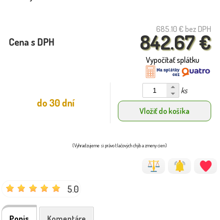
685.10 €
bez DPH
842.67 €
Cena s DPH
Vypočítať splátku
ks
do 30 dní
Vložiť do košíka
(Vyhradzujeme si právo tlačových chýb a zmeny cien)
5.0
Popis
Komentáre