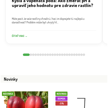
Kyslá a vápenatá pôda: Ako zmerať pH a
upraviť jeho hodnotu pre zdravie rastlín?
Máte pocit, že vaše rastliny chradnú, hoci im doprajete tú najlepšiu
starostlivosť? Problém môže byť ukrytý hl...
ČÍTAŤ VIAC →
Novinky
NOVINKA
NOVINKA
BOMBA
-5%